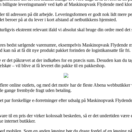
 den billigste leveringsmanér ved køb af Maskinopvask Flydende med klor
ler til adressen på dit arbejde. Leveringsformen er godt nok lidt mere 
et beroer på at du lever i kort afstand af netbutikkens hjemsted.
igvis ekstremt relevant ifald vi absolut skal bruge din ordre med det 
deres bedst sælgende varenumre, eksempelvis Maskinopvask Flydende med
d kan nå at få dit nye produkt pakket forinden de logistikansatte får fri.
lde er det påkrævet at der indkøbes for en præcis sum. Desuden kan du 
skør – vil blive at få leveret din pakke til en pakkeshop.
a flere online outlets, og med det motiv har de fleste Abena webbutikker v
le gange frembyde fragt uden betaling.
i et par forskellige e-forretninger efter udsalg på Maskinopvask Flyden
vare til en pris der virker kolossalt beskeden, så er det undertiden være
e internet butikker.
 med mobilen. Som en anden løsning bør du drage fordel af en løsning på 