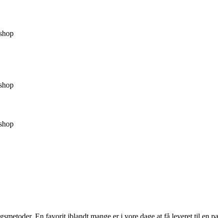
shop
shop
shop
metoder. En favorit iblandt mange er i vore dage at få leveret til en pak