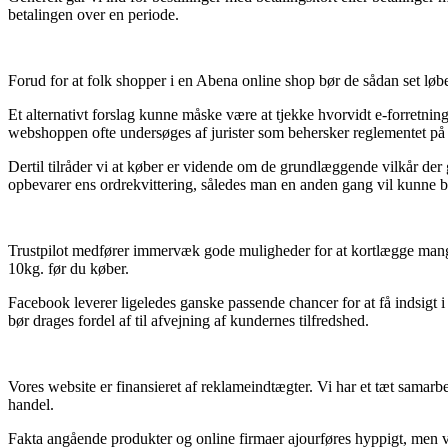
betalingen over en periode.
Forud for at folk shopper i en Abena online shop bør de sådan set løb
Et alternativt forslag kunne måske være at tjekke hvorvidt e-forretnin
webshoppen ofte undersøges af jurister som behersker reglementet på o
Dertil tilråder vi at køber er vidende om de grundlæggende vilkår der g
opbevarer ens ordrekvittering, således man en anden gang vil kunne b
Trustpilot medfører immervæk gode muligheder for at kortlægge mange 
10kg. før du køber.
Facebook leverer ligeledes ganske passende chancer for at få indsigt i
bør drages fordel af til afvejning af kundernes tilfredshed.
Vores website er finansieret af reklameindtægter. Vi har et tæt sama
handel.
Fakta angående produkter og online firmaer ajourføres hyppigt, men vi