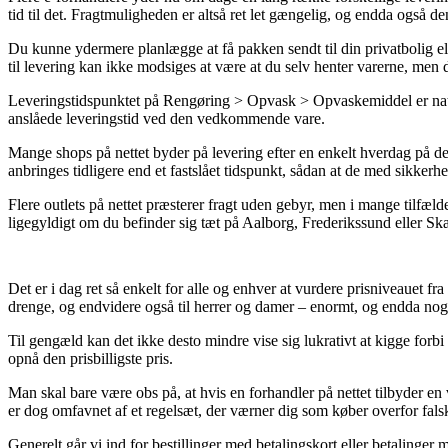
tid til det. Fragtmuligheden er altså ret let gængelig, og endda også
Du kunne ydermere planlægge at få pakken sendt til din privatbolig el
til levering kan ikke modsiges at være at du selv henter varerne, men d
Leveringstidspunktet på Rengøring > Opvask > Opvaskemiddel er naturl
anslåede leveringstid ved den vedkommende vare.
Mange shops på nettet byder på levering efter en enkelt hverdag på 
anbringes tidligere end et fastslået tidspunkt, sådan at de med sikkerhe
Flere outlets på nettet præsterer fragt uden gebyr, men i mange tilfæ
ligegyldigt om du befinder sig tæt på Aalborg, Frederikssund eller Skæl
Det er i dag ret så enkelt for alle og enhver at vurdere prisniveauet fr
drenge, og endvidere også til herrer og damer – enormt, og endda nog
Til gengæld kan det ikke desto mindre vise sig lukrativt at kigge forb
opnå den prisbilligste pris.
Man skal bare være obs på, at hvis en forhandler på nettet tilbyder en 
er dog omfavnet af et regelsæt, der værner dig som køber overfor falsk
Generelt går vi ind for bestillinger med betalingskort eller betalinger