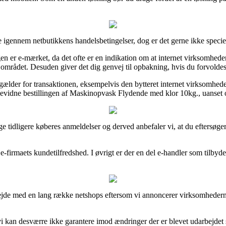
e igennem netbutikkens handelsbetingelser, dog er det gerne ikke specie
gen er e-mærket, da det ofte er en indikation om at internet virksomhed
mrådet. Desuden giver det dig genvej til opbakning, hvis du forvoldes 
ælder for transaktionen, eksempelvis den bytteret internet virksomheden 
evidne bestillingen af Maskinopvask Flydende med klor 10kg., uanset om
tidligere køberes anmeldelser og derved anbefaler vi, at du eftersøge
 e-firmaets kundetilfredshed. I øvrigt er der en del e-handler som tilb
rbejde med en lang række netshops eftersom vi annoncerer virksomhederne
 kan desværre ikke garantere imod ændringer der er blevet udarbejdet s