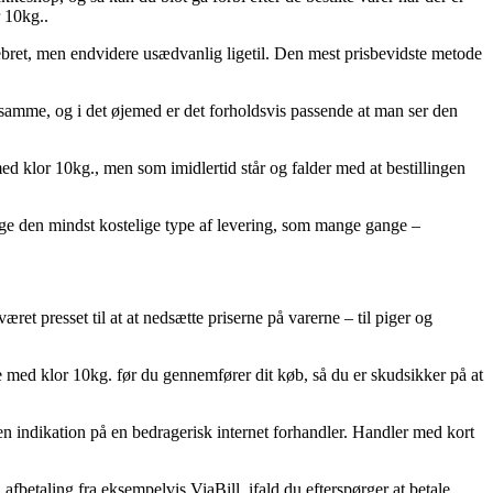
 10kg..
pebret, men endvidere usædvanlig ligetil. Den mest prisbevidste metode
samme, og i det øjemed er det forholdsvis passende at man ser den
 klor 10kg., men som imidlertid står og falder med at bestillingen
tage den mindst kostelige type af levering, som mange gange –
æret presset til at at nedsætte priserne på varerne – til piger og
de med klor 10kg. før du gennemfører dit køb, så du er skudsikker på at
 en indikation på en bedragerisk internet forhandler. Handler med kort
afbetaling fra eksempelvis ViaBill, ifald du efterspørger at betale