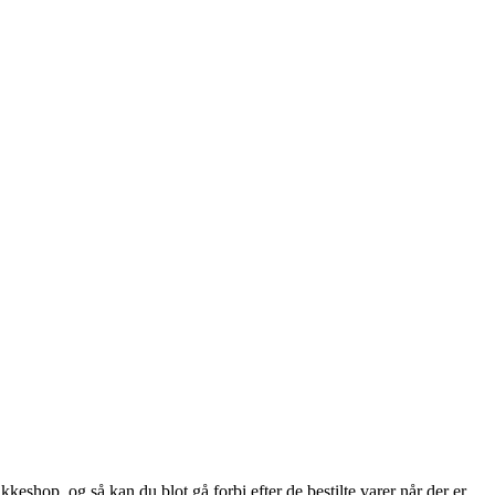
keshop, og så kan du blot gå forbi efter de bestilte varer når der er