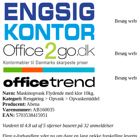
Besøg web
Besøg web
Besøg web
Navn:
Maskinopvask Flydende med klor 10kg.
Kategori:
Rengøring > Opvask > Opvaskemiddel
Producent:
Abena
Varenummer:
AB160035
EAN:
5703538415951
Vurderet til
4.8
ud af 5 stjerner baseret på
32
anmeldelser
Flere e-forhandlere yder nu om dage en lang række forskellige leverings