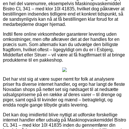
en hel del varenumre, eksempelvis Maskinopvaskemiddel
Bistro CL 341 – med klor 10l 41835, hvilket dog påkræver at
bestillingen indsendes tidligere end et konkret tidspunkt, så
de sandsynligvis kan nå at få bestillingen klar forud for at
medarbejderne drager hjemad.
Indtil flere online virksomheder garanterer levering uden
omkostninger, men ofte afkræver det at der handles for en
præcis sum. Som alternativ kan du udvælge den billigste
fragtform, hvilket oftest – ligegyldigt om du er i Esbjerg,
Middelfart eller Struer – vil være at få fragtfirmaet til at bringe
produkterne til en pakkeshop.
Det har vist sig at være super nemt for folk at analysere
priser fra diverse internet handler, og ergo har langt de fleste
Novadan shops på nettet set sig nødsaget til at nedsætte
udsalgspriserne på en række af deres varer – til drenge og
piger, samt også til kvinder og mænd – betragteligt, og
endda nogle gange tilbyde gratis levering.
Det kan dog imidlertid blive nyttigt at udforske forskellige
internet handler efter udsalg på Maskinopvaskemiddel Bistro
CL 341 – med klor 10l 41835 inden du gennemfører din