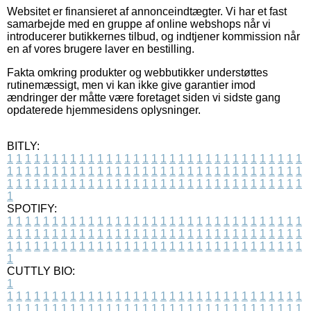
Websitet er finansieret af annonceindtægter. Vi har et fast
samarbejde med en gruppe af online webshops når vi
introducerer butikkernes tilbud, og indtjener kommission når
en af vores brugere laver en bestilling.
Fakta omkring produkter og webbutikker understøttes
rutinemæssigt, men vi kan ikke give garantier imod
ændringer der måtte være foretaget siden vi sidste gang
opdaterede hjemmesidens oplysninger.
BITLY:
1
1
1
1
1
1
1
1
1
1
1
1
1
1
1
1
1
1
1
1
1
1
1
1
1
1
1
1
1
1
1
1
1
1
1
1
1
1
1
1
1
1
1
1
1
1
1
1
1
1
1
1
1
1
1
1
1
1
1
1
1
1
1
1
1
1
1
1
1
1
1
1
1
1
1
1
1
1
1
1
1
1
1
1
1
1
1
1
1
1
1
1
1
1
1
1
1
1
1
1
SPOTIFY:
1
1
1
1
1
1
1
1
1
1
1
1
1
1
1
1
1
1
1
1
1
1
1
1
1
1
1
1
1
1
1
1
1
1
1
1
1
1
1
1
1
1
1
1
1
1
1
1
1
1
1
1
1
1
1
1
1
1
1
1
1
1
1
1
1
1
1
1
1
1
1
1
1
1
1
1
1
1
1
1
1
1
1
1
1
1
1
1
1
1
1
1
1
1
1
1
1
1
1
1
CUTTLY BIO:
1
1
1
1
1
1
1
1
1
1
1
1
1
1
1
1
1
1
1
1
1
1
1
1
1
1
1
1
1
1
1
1
1
1
1
1
1
1
1
1
1
1
1
1
1
1
1
1
1
1
1
1
1
1
1
1
1
1
1
1
1
1
1
1
1
1
1