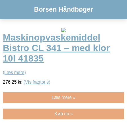
Borsen Håndbøger
Maskinopvaskemiddel
Bistro CL 341 – med klor
10l 41835
(Læs mere)
276.25
kr.
(Vis fragtpris)
Læs mere »
Køb nu »