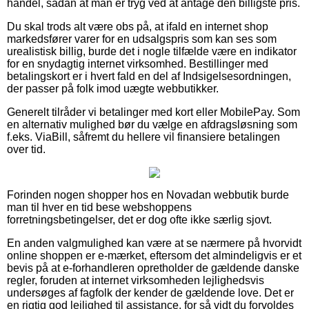
handel, sådan at man er tryg ved at antage den billigste pris.
Du skal trods alt være obs på, at ifald en internet shop
markedsfører varer for en udsalgspris som kan ses som
urealistisk billig, burde det i nogle tilfælde være en indikator
for en snydagtig internet virksomhed. Bestillinger med
betalingskort er i hvert fald en del af Indsigelsesordningen,
der passer på folk imod uægte webbutikker.
Generelt tilråder vi betalinger med kort eller MobilePay. Som
en alternativ mulighed bør du vælge en afdragsløsning som
f.eks. ViaBill, såfremt du hellere vil finansiere betalingen
over tid.
Forinden nogen shopper hos en Novadan webbutik burde
man til hver en tid bese webshoppens
forretningsbetingelser, det er dog ofte ikke særlig sjovt.
En anden valgmulighed kan være at se nærmere på hvorvidt
online shoppen er e-mærket, eftersom det almindeligvis er et
bevis på at e-forhandleren opretholder de gældende danske
regler, foruden at internet virksomheden lejlighedsvis
undersøges af fagfolk der kender de gældende love. Det er
en rigtig god lejlighed til assistance, for så vidt du forvoldes