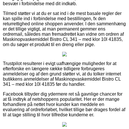
besvær i forbindelse med dit indkøb.
Tilmed støtter vi at du er sat ind i de mest basale regler der
kan spille ind i forbindelse med bestillingen, fx den
returrettighed online shoppen anvender. I den sammenhæng
er det tillige vigtigt, at man permanent gemmer ens
ordremail, således man fremadrettet kan vidne om ordren af
Maskinopvaskemiddel Bistro CL 341 – med klor 10l 41835,
om du søger et produkt til en dreng eller pige.
Trustpilot resulterer i evigt uafhængige muligheder for at
efterforske en længere række tidligere forbrugeres
anmeldelser og af den grund støtter vi, at du tolker internet
butikkens anmeldelser af Maskinopvaskemiddel Bistro CL
341 – med klor 10l 41835 før du handler.
Facebook tilbyder dig ydermere ret så gavnlige chancer for
at få indtryk af netshoppens popularitet. Her er der mange
forhandlere på nettet hvor kunder kan meddele en
evaluering af ordreforløbet, hvilket tillige bør drages fordel af
til at tage stilling til hvor tilfredse kunderne er.