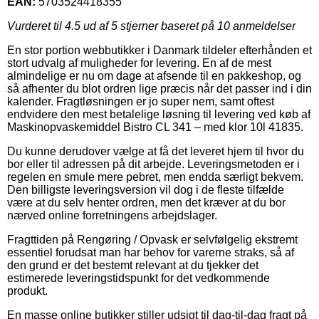
EAN:
5703524418355
Vurderet til
4.5
ud af 5 stjerner baseret på
10
anmeldelser
En stor portion webbutikker i Danmark tildeler efterhånden et
stort udvalg af muligheder for levering. En af de mest
almindelige er nu om dage at afsende til en pakkeshop, og
så afhenter du blot ordren lige præcis når det passer ind i din
kalender. Fragtløsningen er jo super nem, samt oftest
endvidere den mest betalelige løsning til levering ved køb af
Maskinopvaskemiddel Bistro CL 341 – med klor 10l 41835.
Du kunne derudover vælge at få det leveret hjem til hvor du
bor eller til adressen på dit arbejde. Leveringsmetoden er i
regelen en smule mere pebret, men endda særligt bekvem.
Den billigste leveringsversion vil dog i de fleste tilfælde
være at du selv henter ordren, men det kræver at du bor
nærved online forretningens arbejdslager.
Fragttiden på Rengøring / Opvask er selvfølgelig ekstremt
essentiel forudsat man har behov for varerne straks, så af
den grund er det bestemt relevant at du tjekker det
estimerede leveringstidspunkt for det vedkommende
produkt.
En masse online butikker stiller udsigt til dag-til-dag fragt på