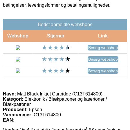
betingelser, leveringsformer og betalingsmuligheder.
Bedst anmeldte webshops
Webshop
Stjerner
Link
Besøg webshop
Besøg webshop
Besøg webshop
Navn:
Matt Black Inkjet Cartridge (C13T614800)
Kategori:
Elektronik / Blækpatroner og lasertoner /
Blækpatroner
Producent:
Epson
Varenummer:
C13T614800
EAN:
Vurderet til
4.4
ud af 5 stjerner baseret på
33
anmeldelser