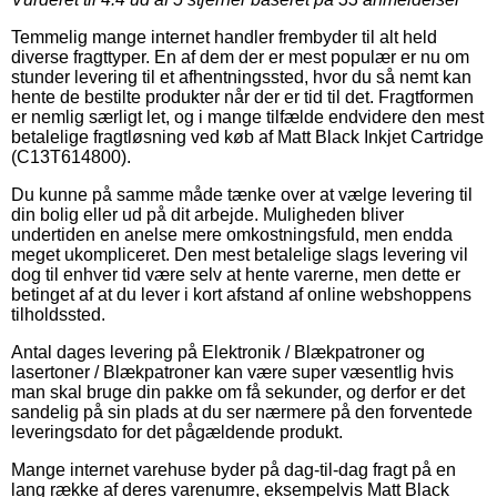
Temmelig mange internet handler frembyder til alt held
diverse fragttyper. En af dem der er mest populær er nu om
stunder levering til et afhentningssted, hvor du så nemt kan
hente de bestilte produkter når der er tid til det. Fragtformen
er nemlig særligt let, og i mange tilfælde endvidere den mest
betalelige fragtløsning ved køb af Matt Black Inkjet Cartridge
(C13T614800).
Du kunne på samme måde tænke over at vælge levering til
din bolig eller ud på dit arbejde. Muligheden bliver
undertiden en anelse mere omkostningsfuld, men endda
meget ukompliceret. Den mest betalelige slags levering vil
dog til enhver tid være selv at hente varerne, men dette er
betinget af at du lever i kort afstand af online webshoppens
tilholdssted.
Antal dages levering på Elektronik / Blækpatroner og
lasertoner / Blækpatroner kan være super væsentlig hvis
man skal bruge din pakke om få sekunder, og derfor er det
sandelig på sin plads at du ser nærmere på den forventede
leveringsdato for det pågældende produkt.
Mange internet varehuse byder på dag-til-dag fragt på en
lang række af deres varenumre, eksempelvis Matt Black