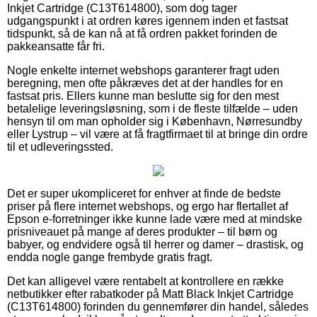
Inkjet Cartridge (C13T614800), som dog tager
udgangspunkt i at ordren køres igennem inden et fastsat
tidspunkt, så de kan nå at få ordren pakket forinden de
pakkeansatte får fri.
Nogle enkelte internet webshops garanterer fragt uden
beregning, men ofte påkræves det at der handles for en
fastsat pris. Ellers kunne man beslutte sig for den mest
betalelige leveringsløsning, som i de fleste tilfælde – uden
hensyn til om man opholder sig i København, Nørresundby
eller Lystrup – vil være at få fragtfirmaet til at bringe din ordre
til et udleveringssted.
Det er super ukompliceret for enhver at finde de bedste
priser på flere internet webshops, og ergo har flertallet af
Epson e-forretninger ikke kunne lade være med at mindske
prisniveauet på mange af deres produkter – til børn og
babyer, og endvidere også til herrer og damer – drastisk, og
endda nogle gange frembyde gratis fragt.
Det kan alligevel være rentabelt at kontrollere en række
netbutikker efter rabatkoder på Matt Black Inkjet Cartridge
(C13T614800) forinden du gennemfører din handel, således