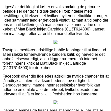
Ligeså er det klogt at køber er vaks omkring de primære
betingelser der gør sig gældende i forbindelse med
bestillingen, til eksempel hvilken bytteret netbutikken bruger.
I den sammenhæng er det også vigtigt, at man altid beholder
ens e-mail kvittering, så man senere vil kunne vidne om
købet af Matt Black Inkjet Cartridge (C13T614800), uanset
om man søger efter varer til en mand eller kvinde.
Trustpilot medfører adskillige habile løsninger til at finde ud
af en række forhenværende kunders kritik og herved er det
anbefalelsesværdigt, at du kigger nærmere på internet
forretningens kritik af Matt Black Inkjet Cartridge
(C13T614800) før du køber.
Facebook giver dig ligeledes adskillige nyttige chancer for at
få indtryk af internet virksomhedens troværdighed.
Derudover ser vi mange internet selskaber hvor folk kan
udforme en omtale af ordreforløbet, hvilket desuden bør
udnyttes til at få et indblik i tilfredsheden hos kunderne.
Denne hjemmeside finansieres af annoncer. Vi har aftaler