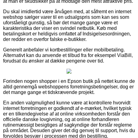
at man er skudsikker på at modtage den mest attraktive pris.
Du skal imidlertid være årvågen med, at såfremt en internet
webshop sælger varer til en udsalgspris som kan ses som
uforståeligt gunstig, så bør det mange gange være et
karakteristika der viser en svindel netbutik. Køb med
betalingskort er heldigvis omfattet af Indsigelsesordningen,
der redder en overfor falske e-butikker.
Generelt anbefaler vi kortbestillinger eller mobilbetaling.
Alternativt kan du anvende et tilbud fra for eksempel ViaBill,
forudsat du ønsker at dække pengene over tid.
Forinden nogen shopper i en Epson butik på nettet kunne de
altid gennemgå webshoppens forretningsbetingelser, dog er
det mange gange et tidskrævende projekt.
En anden valgmulighed kunne være at kontrollere hvorvidt
internet forretningen er godkendt af e-mærket, hvilket typisk
er en tilkendegivelse af at online virksomheden forstår den
officielle danske lovgivning, og at online forhandleren
rutinemæssigt besigtiges af sagkyndige der forstår reglerne
på området. Desuden giver det dig genvej til support, hvis du
forvoldes besvær i processen med din bestilling.