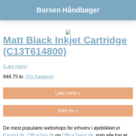
Borsen Håndbøger
Matt Black Inkjet Cartridge
(C13T614800)
(Læs mere)
948.75
kr.
(Vis fragtpris)
Læs mere »
Køb nu »
De mest populære webshops for erhverv i øjeblikket er
Engsig.dk
,
Office2go.dk
og
OfficeTrend.dk
, som alle har et