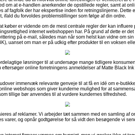
hed om at e-handlen anerkender de opstillede regler, samt at o
af fagfolk der har ekspertise inden for retningslinjerne. Dette
t, ifald du forvoldes problemstillinger som følge af din ordre.
 at køber er vidende om de mest centrale regler der kan influere
srettighed internet webshoppen har. På grund af dette er det til
ttering på e-mail, således man når som helst kan vidne om sin
), uanset om man er på udkig efter produkter til en voksen eller
 fordelagtige løsninger til at undersøge mange tidligere konsume
 du eftersøger online forretningens anmeldelser af Matte Black I
dover immervæk relevante genveje til at få en idé om e-butikk
 online webshops som giver kunderne mulighed for at sammen
m tillige bør anvendes til at vurdere kundernes tilfredshed.
eres af reklamer. Vi arbejder tæt sammen med en samling af onl
s varer, og opnår godtgørelse for så vidt den besøgende vi send