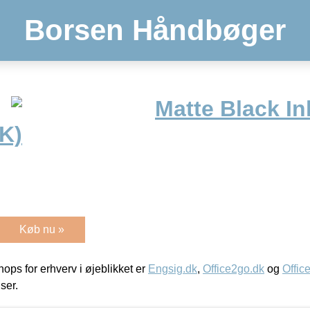
Borsen Håndbøger
Matte Black In
K)
Køb nu »
ps for erhverv i øjeblikket er
Engsig.dk
,
Office2go.dk
og
Offic
iser.