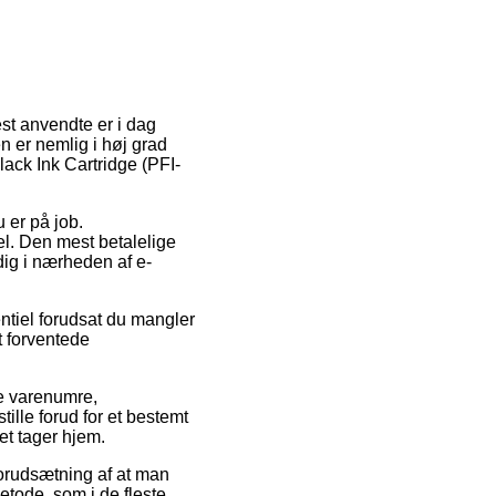
est anvendte er i dag
en er nemlig i høj grad
lack Ink Cartridge (PFI-
u er på job.
el. Den mest betalelige
 dig i nærheden af e-
ntiel forudsat du mangler
t forventede
re varenumre,
lle forud for et bestemt
et tager hjem.
forudsætning af at man
etode, som i de fleste