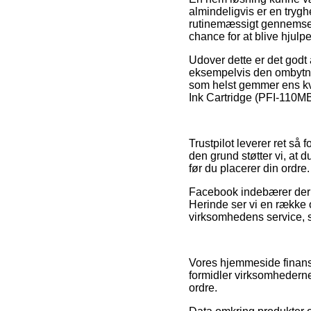
almindeligvis er en tryg
rutinemæssigt gennemses 
chance for at blive hjulpe
Udover dette er det godt
eksempelvis den ombytning
som helst gemmer ens kvi
Ink Cartridge (PFI-110MBK
Trustpilot leverer ret så
den grund støtter vi, at
før du placerer din ordre.
Facebook indebærer deru
Herinde ser vi en række
virksomhedens service, so
Vores hjemmeside finansi
formidler virksomhederne
ordre.