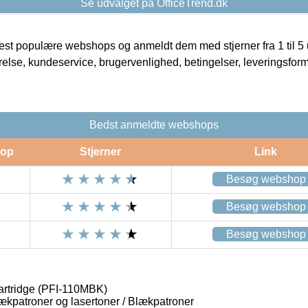
Se udvalget på OfficeTrend.dk
t populære webshops og anmeldt dem med stjerner fra 1 til 5 ud
rrelse, kundeservice, brugervenlighed, betingelser, leveringsfor
Bedst anmeldte webshops
op
Stjerner
Link
Besøg webshop
Besøg webshop
Besøg webshop
artridge (PFI-110MBK)
lækpatroner og lasertoner / Blækpatroner