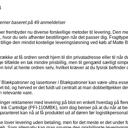
1
jerner baseret på
49
anmeldelser
er frembyder nu diverse forskellige metoder til levering. Den m
, hvor du selv afhenter bestillingen når det passer dig. Fragttyp
tillige den mindst kostelige leveringsløsning ved køb af Matte B
ække at få ordren sendt hjem til din privatadresse eller til når d
 tilfælde en tak mindre prisbillig, men til gengæld særligt simp
en tvivl at hente ordren selv, hvilket kræver at du fysisk befinder
 / Blækpatroner og lasertoner / Blækpatroner kan være ultra esse
t tid, og herved er det fuldt ud centralt at man dobbelttjekker de
n relevante vare.
tninger reklamerer med levering på blot en enkelt hverdag på fle
Ink Cartridge (PFI-110MBK), som dog beroer på at du når at besti
aranteret kan nå at få produktet ud af døren før logistikpersonal
se lover levering uden betaling, men for det meste er det under 
løb. Som alternativ kan man snuppe den prisbilligste leveringsm