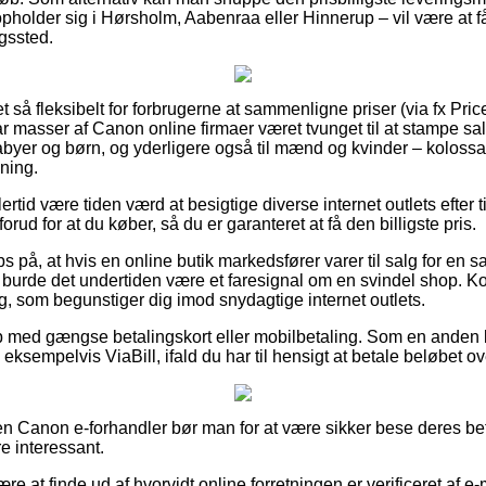
pholder sig i Hørsholm, Aabenraa eller Hinnerup – vil være at få f
ngssted.
et så fleksibelt for forbrugerne at sammenligne priser (via fx Pri
har masser af Canon online firmaer været tvunget til at stampe s
 babyer og børn, og yderligere også til mænd og kvinder – koloss
ning.
ertid være tiden værd at besigtige diverse internet outlets efter 
ud for at du køber, så du er garanteret at få den billigste pris.
s på, at hvis en online butik markedsfører varer til salg for en
burde det undertiden være et faresignal om en svindel shop. Kort
ng, som begunstiger dig imod snydagtige internet outlets.
b med gængse betalingskort eller mobilbetaling. Som en anden 
eksempelvis ViaBill, ifald du har til hensigt at betale beløbet ove
 Canon e-forhandler bør man for at være sikker bese deres beti
e interessant.
 at finde ud af hvorvidt online forretningen er verificeret af e-