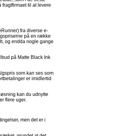
ragtfirmaet til at levere
ceRunner) fra diverse e-
algspriserne på en række
alt, og endda nogle gange
tilbud på Matte Black Ink
 salgspris som kan ses som
betalinger er imidlertid
løsning kan du udnytte
r flere uger.
ngelser, men det er i
mærket, grundet at det