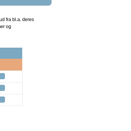
 fra bl.a. deres
mer og