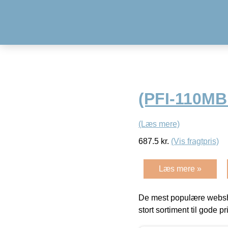
(PFI-110MB
(Læs mere)
687.5
kr.
(Vis fragtpris)
Læs mere »
De mest populære websho
stort sortiment til gode pr