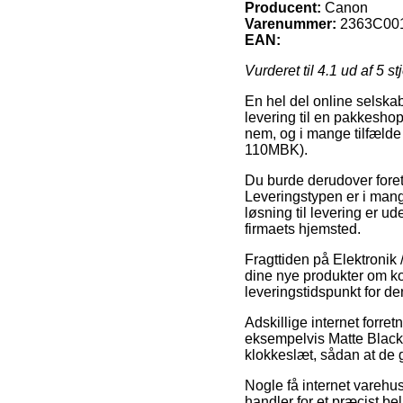
Producent:
Canon
Varenummer:
2363C00
EAN:
Vurderet til
4.1
ud af 5 st
En hel del online selskab
levering til en pakkeshop
nem, og i mange tilfælde 
110MBK).
Du burde derudover foretr
Leveringstypen er i mange
løsning til levering er ud
firmaets hjemsted.
Fragttiden på Elektronik
dine nye produkter om kor
leveringstidspunkt for de
Adskillige internet forre
eksempelvis Matte Black 
klokkeslæt, sådan at de g
Nogle få internet varehu
handler for et præcist be