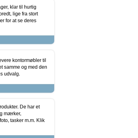
, klar til hurtig
edt, lige fra stort
er for at se deres
evere kontormøbler til
 det samme og med den
es udvalg.
rodukter. De har et
og mærker,
foto, tasker m.m. Klik