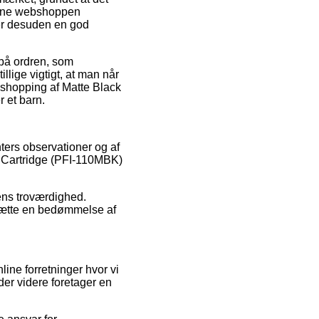
nline webshoppen
 er desuden en god
 på ordren, som
lige vigtigt, at man når
 shopping af Matte Black
 et barn.
nters observationer og af
nk Cartridge (PFI-110MBK)
ens troværdighed.
sætte en bedømmelse af
ine forretninger hvor vi
er videre foretager en