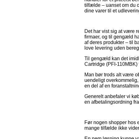
tilfælde – uanset om du o
dine varer til et udleveri
Det har vist sig at være r
firmaer, og til gengæld 
af deres produkter – til
love levering uden bereg
Til gengæld kan det imidl
Cartridge (PFI-110MBK) for
Man bør trods alt være ob
uendeligt overkommelig, 
en del af en foranstaltni
Generelt anbefaler vi kø
en afbetalingsordning fra 
Før nogen shopper hos en
mange tilfælde ikke vider
En nem løsning kunne være