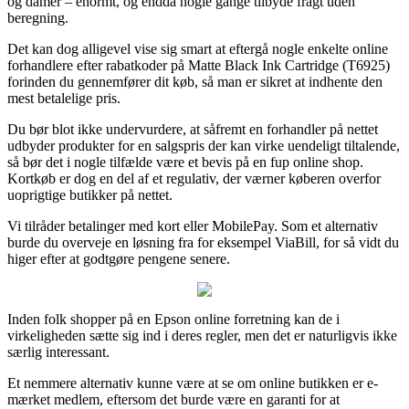
og damer – enormt, og endda nogle gange tilbyde fragt uden
beregning.
Det kan dog alligevel vise sig smart at eftergå nogle enkelte online
forhandlere efter rabatkoder på Matte Black Ink Cartridge (T6925)
forinden du gennemfører dit køb, så man er sikret at indhente den
mest betalelige pris.
Du bør blot ikke undervurdere, at såfremt en forhandler på nettet
udbyder produkter for en salgspris der kan virke uendeligt tiltalende,
så bør det i nogle tilfælde være et bevis på en fup online shop.
Kortkøb er dog en del af et regulativ, der værner køberen overfor
uoprigtige butikker på nettet.
Vi tilråder betalinger med kort eller MobilePay. Som et alternativ
burde du overveje en løsning fra for eksempel ViaBill, for så vidt du
higer efter at godtgøre pengene senere.
Inden folk shopper på en Epson online forretning kan de i
virkeligheden sætte sig ind i deres regler, men det er naturligvis ikke
særlig interessant.
Et nemmere alternativ kunne være at se om online butikken er e-
mærket medlem, eftersom det burde være en garanti for at