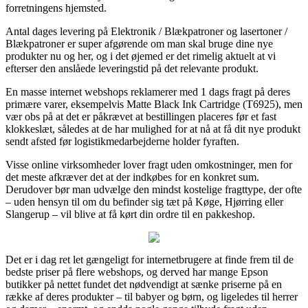
forretningens hjemsted.
Antal dages levering på Elektronik / Blækpatroner og lasertoner /
Blækpatroner er super afgørende om man skal bruge dine nye
produkter nu og her, og i det øjemed er det rimelig aktuelt at vi
efterser den anslåede leveringstid på det relevante produkt.
En masse internet webshops reklamerer med 1 dags fragt på deres
primære varer, eksempelvis Matte Black Ink Cartridge (T6925), men
vær obs på at det er påkrævet at bestillingen placeres før et fast
klokkeslæt, således at de har mulighed for at nå at få dit nye produkt
sendt afsted før logistikmedarbejderne holder fyraften.
Visse online virksomheder lover fragt uden omkostninger, men for
det meste afkræver det at der indkøbes for en konkret sum.
Derudover bør man udvælge den mindst kostelige fragttype, der ofte
– uden hensyn til om du befinder sig tæt på Køge, Hjørring eller
Slangerup – vil blive at få kørt din ordre til en pakkeshop.
Det er i dag ret let gængeligt for internetbrugere at finde frem til de
bedste priser på flere webshops, og derved har mange Epson
butikker på nettet fundet det nødvendigt at sænke priserne på en
række af deres produkter – til babyer og børn, og ligeledes til herrer