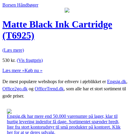
Borsen Håndbøger
Matte Black Ink Cartridge
(T6925)
(Læs mere)
530
kr.
(Vis fragtpris)
Læs mere »
Køb nu »
De mest populære webshops for erhverv i øjeblikket er
Engsig.dk
,
Office2go.dk
og
OfficeTrend.dk
, som alle har et stort sortiment til
gode priser.
Engsig.dk har mere end 50.000 varenumre på lager, klar til
hurtig levering indenfor få dage. Sortimentet spænder bredt,
lige fra stort kontorudstyr til små produkter på kontoret. Klik
her for at se deres udvalg.