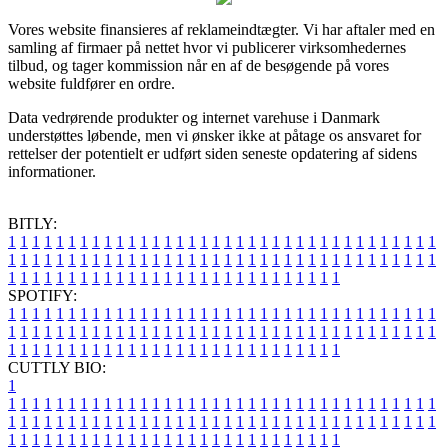
Vores website finansieres af reklameindtægter. Vi har aftaler med en
samling af firmaer på nettet hvor vi publicerer virksomhedernes
tilbud, og tager kommission når en af de besøgende på vores
website fuldfører en ordre.
Data vedrørende produkter og internet varehuse i Danmark
understøttes løbende, men vi ønsker ikke at påtage os ansvaret for
rettelser der potentielt er udført siden seneste opdatering af sidens
informationer.
BITLY:
1
1
1
1
1
1
1
1
1
1
1
1
1
1
1
1
1
1
1
1
1
1
1
1
1
1
1
1
1
1
1
1
1
1
1
1
1
1
1
1
1
1
1
1
1
1
1
1
1
1
1
1
1
1
1
1
1
1
1
1
1
1
1
1
1
1
1
1
1
1
1
1
1
1
1
1
1
1
1
1
1
1
1
1
1
1
1
1
1
1
1
1
1
1
1
1
1
1
1
1
SPOTIFY:
1
1
1
1
1
1
1
1
1
1
1
1
1
1
1
1
1
1
1
1
1
1
1
1
1
1
1
1
1
1
1
1
1
1
1
1
1
1
1
1
1
1
1
1
1
1
1
1
1
1
1
1
1
1
1
1
1
1
1
1
1
1
1
1
1
1
1
1
1
1
1
1
1
1
1
1
1
1
1
1
1
1
1
1
1
1
1
1
1
1
1
1
1
1
1
1
1
1
1
1
CUTTLY BIO:
1
1
1
1
1
1
1
1
1
1
1
1
1
1
1
1
1
1
1
1
1
1
1
1
1
1
1
1
1
1
1
1
1
1
1
1
1
1
1
1
1
1
1
1
1
1
1
1
1
1
1
1
1
1
1
1
1
1
1
1
1
1
1
1
1
1
1
1
1
1
1
1
1
1
1
1
1
1
1
1
1
1
1
1
1
1
1
1
1
1
1
1
1
1
1
1
1
1
1
1
1