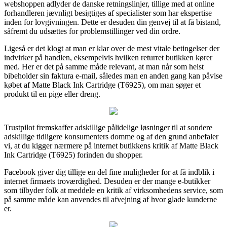
webshoppen adlyder de danske retningslinjer, tillige med at online
forhandleren jævnligt besigtiges af specialister som har ekspertise
inden for lovgivningen. Dette er desuden din genvej til at få bistand,
såfremt du udsættes for problemstillinger ved din ordre.
Ligeså er det klogt at man er klar over de mest vitale betingelser der
indvirker på handlen, eksempelvis hvilken returret butikken kører
med. Her er det på samme måde relevant, at man når som helst
bibeholder sin faktura e-mail, således man en anden gang kan påvise
købet af Matte Black Ink Cartridge (T6925), om man søger et
produkt til en pige eller dreng.
Trustpilot fremskaffer adskillige pålidelige løsninger til at sondere
adskillige tidligere konsumenters domme og af den grund anbefaler
vi, at du kigger nærmere på internet butikkens kritik af Matte Black
Ink Cartridge (T6925) forinden du shopper.
Facebook giver dig tillige en del fine muligheder for at få indblik i
internet firmaets troværdighed. Desuden er der mange e-butikker
som tilbyder folk at meddele en kritik af virksomhedens service, som
på samme måde kan anvendes til afvejning af hvor glade kunderne
er.