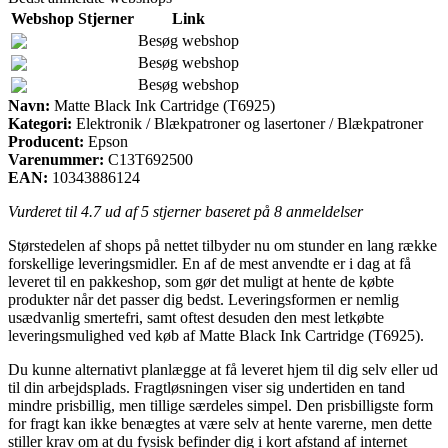
Webshop
Stjerner
Link
Besøg webshop
Besøg webshop
Besøg webshop
Navn:
Matte Black Ink Cartridge (T6925)
Kategori:
Elektronik / Blækpatroner og lasertoner / Blækpatroner
Producent:
Epson
Varenummer:
C13T692500
EAN:
10343886124
Vurderet til
4.7
ud af 5 stjerner baseret på
8
anmeldelser
Størstedelen af shops på nettet tilbyder nu om stunder en lang række
forskellige leveringsmidler. En af de mest anvendte er i dag at få
leveret til en pakkeshop, som gør det muligt at hente de købte
produkter når det passer dig bedst. Leveringsformen er nemlig
usædvanlig smertefri, samt oftest desuden den mest letkøbte
leveringsmulighed ved køb af Matte Black Ink Cartridge (T6925).
Du kunne alternativt planlægge at få leveret hjem til dig selv eller ud
til din arbejdsplads. Fragtløsningen viser sig undertiden en tand
mindre prisbillig, men tillige særdeles simpel. Den prisbilligste form
for fragt kan ikke benægtes at være selv at hente varerne, men dette
stiller krav om at du fysisk befinder dig i kort afstand af internet