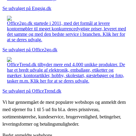
Se udvalget på Engsig.dk
Office2go.dk startede i 2011, med det formål at levere
kontormøbler til meget konkurrencedygtige priser, leveret med
det samme og med den bedste service i branchen. Klik her for
at se deres udvalg.
Se udvalget på Office2go.dk
OfficeTrend.dk tilbyder mere end 4.000 unikke produkter. De
har et bredt udvalg af elektronik, emballage, etiketter og
mærker, kontorartikler, hobby, skolestart, gæstebøger og foto,
tasker m.m. Klik her for at se deres udvalg.
Se udvalget på OfficeTrend.dk
Vi har gennemgået de mest populære webshops og anmeldt dem
med stjerner fra 1 til 5 ud fra bl.a. deres prisniveau,
sortimentstørrelse, kundeservice, brugervenlighed, betingelser,
leveringsformer og betalingsmuligheder.
Bedst anmeldte webshops