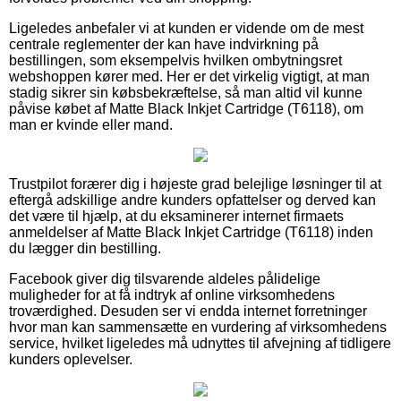
Ligeledes anbefaler vi at kunden er vidende om de mest
centrale reglementer der kan have indvirkning på
bestillingen, som eksempelvis hvilken ombytningsret
webshoppen kører med. Her er det virkelig vigtigt, at man
stadig sikrer sin købsbekræftelse, så man altid vil kunne
påvise købet af Matte Black Inkjet Cartridge (T6118), om
man er kvinde eller mand.
Trustpilot forærer dig i højeste grad belejlige løsninger til at
eftergå adskillige andre kunders opfattelser og derved kan
det være til hjælp, at du eksaminerer internet firmaets
anmeldelser af Matte Black Inkjet Cartridge (T6118) inden
du lægger din bestilling.
Facebook giver dig tilsvarende aldeles pålidelige
muligheder for at få indtryk af online virksomhedens
troværdighed. Desuden ser vi endda internet forretninger
hvor man kan sammensætte en vurdering af virksomhedens
service, hvilket ligeledes må udnyttes til afvejning af tidligere
kunders oplevelser.