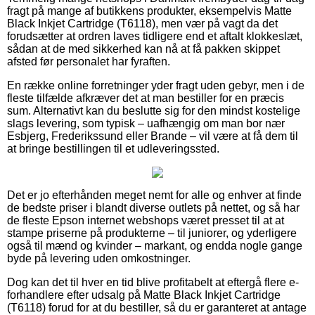
fragt på mange af butikkens produkter, eksempelvis Matte
Black Inkjet Cartridge (T6118), men vær på vagt da det
forudsætter at ordren laves tidligere end et aftalt klokkeslæt,
sådan at de med sikkerhed kan nå at få pakken skippet
afsted før personalet har fyraften.
En række online forretninger yder fragt uden gebyr, men i de
fleste tilfælde afkræver det at man bestiller for en præcis
sum. Alternativt kan du beslutte sig for den mindst kostelige
slags levering, som typisk – uafhængig om man bor nær
Esbjerg, Frederikssund eller Brande – vil være at få dem til
at bringe bestillingen til et udleveringssted.
Det er jo efterhånden meget nemt for alle og enhver at finde
de bedste priser i blandt diverse outlets på nettet, og så har
de fleste Epson internet webshops været presset til at at
stampe priserne på produkterne – til juniorer, og yderligere
også til mænd og kvinder – markant, og endda nogle gange
byde på levering uden omkostninger.
Dog kan det til hver en tid blive profitabelt at eftergå flere e-
forhandlere efter udsalg på Matte Black Inkjet Cartridge
(T6118) forud for at du bestiller, så du er garanteret at antage