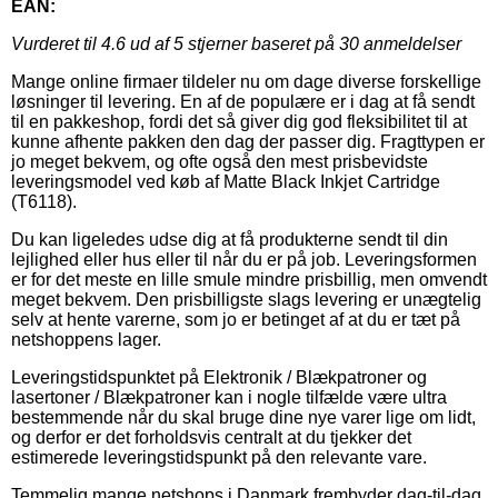
EAN:
Vurderet til
4.6
ud af 5 stjerner baseret på
30
anmeldelser
Mange online firmaer tildeler nu om dage diverse forskellige
løsninger til levering. En af de populære er i dag at få sendt
til en pakkeshop, fordi det så giver dig god fleksibilitet til at
kunne afhente pakken den dag der passer dig. Fragttypen er
jo meget bekvem, og ofte også den mest prisbevidste
leveringsmodel ved køb af Matte Black Inkjet Cartridge
(T6118).
Du kan ligeledes udse dig at få produkterne sendt til din
lejlighed eller hus eller til når du er på job. Leveringsformen
er for det meste en lille smule mindre prisbillig, men omvendt
meget bekvem. Den prisbilligste slags levering er unægtelig
selv at hente varerne, som jo er betinget af at du er tæt på
netshoppens lager.
Leveringstidspunktet på Elektronik / Blækpatroner og
lasertoner / Blækpatroner kan i nogle tilfælde være ultra
bestemmende når du skal bruge dine nye varer lige om lidt,
og derfor er det forholdsvis centralt at du tjekker det
estimerede leveringstidspunkt på den relevante vare.
Temmelig mange netshops i Danmark frembyder dag-til-dag