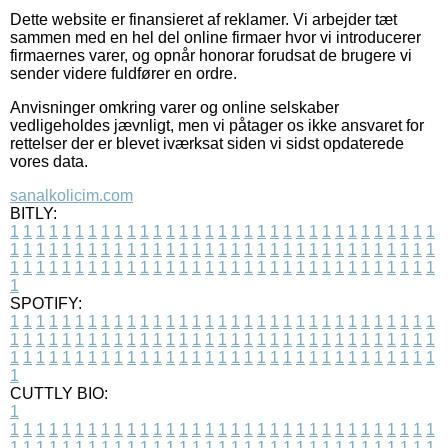
Dette website er finansieret af reklamer. Vi arbejder tæt
sammen med en hel del online firmaer hvor vi introducerer
firmaernes varer, og opnår honorar forudsat de brugere vi
sender videre fuldfører en ordre.
Anvisninger omkring varer og online selskaber
vedligeholdes jævnligt, men vi påtager os ikke ansvaret for
rettelser der er blevet iværksat siden vi sidst opdaterede
vores data.
sanalkolicim.com
BITLY:
1
1
1
1
1
1
1
1
1
1
1
1
1
1
1
1
1
1
1
1
1
1
1
1
1
1
1
1
1
1
1
1
1
1
1
1
1
1
1
1
1
1
1
1
1
1
1
1
1
1
1
1
1
1
1
1
1
1
1
1
1
1
1
1
1
1
1
1
1
1
1
1
1
1
1
1
1
1
1
1
1
1
1
1
1
1
1
1
1
1
1
1
1
1
1
1
1
1
1
1
SPOTIFY:
1
1
1
1
1
1
1
1
1
1
1
1
1
1
1
1
1
1
1
1
1
1
1
1
1
1
1
1
1
1
1
1
1
1
1
1
1
1
1
1
1
1
1
1
1
1
1
1
1
1
1
1
1
1
1
1
1
1
1
1
1
1
1
1
1
1
1
1
1
1
1
1
1
1
1
1
1
1
1
1
1
1
1
1
1
1
1
1
1
1
1
1
1
1
1
1
1
1
1
1
CUTTLY BIO:
1
1
1
1
1
1
1
1
1
1
1
1
1
1
1
1
1
1
1
1
1
1
1
1
1
1
1
1
1
1
1
1
1
1
1
1
1
1
1
1
1
1
1
1
1
1
1
1
1
1
1
1
1
1
1
1
1
1
1
1
1
1
1
1
1
1
1