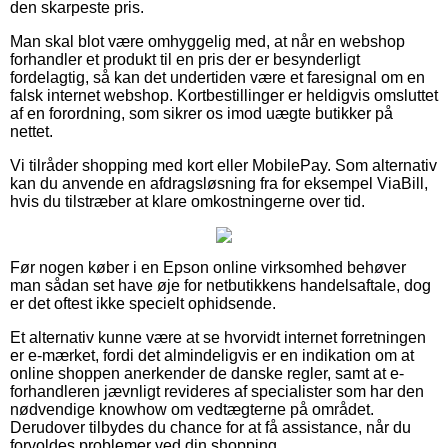
den skarpeste pris.
Man skal blot være omhyggelig med, at når en webshop
forhandler et produkt til en pris der er besynderligt
fordelagtig, så kan det undertiden være et faresignal om en
falsk internet webshop. Kortbestillinger er heldigvis omsluttet
af en forordning, som sikrer os imod uægte butikker på
nettet.
Vi tilråder shopping med kort eller MobilePay. Som alternativ
kan du anvende en afdragsløsning fra for eksempel ViaBill,
hvis du tilstræber at klare omkostningerne over tid.
Før nogen køber i en Epson online virksomhed behøver
man sådan set have øje for netbutikkens handelsaftale, dog
er det oftest ikke specielt ophidsende.
Et alternativ kunne være at se hvorvidt internet forretningen
er e-mærket, fordi det almindeligvis er en indikation om at
online shoppen anerkender de danske regler, samt at e-
forhandleren jævnligt revideres af specialister som har den
nødvendige knowhow om vedtægterne på området.
Derudover tilbydes du chance for at få assistance, når du
forvoldes problemer ved din shopping.