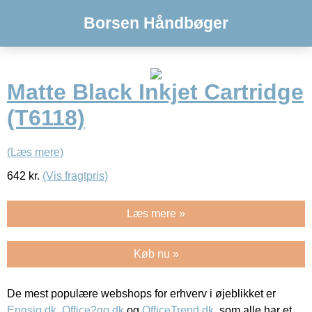
Borsen Håndbøger
Matte Black Inkjet Cartridge
(T6118)
(Læs mere)
642
kr.
(Vis fragtpris)
Læs mere »
Køb nu »
De mest populære webshops for erhverv i øjeblikket er
Engsig.dk
,
Office2go.dk
og
OfficeTrend.dk
, som alle har et