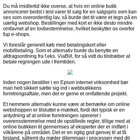
Du må imidlertid ikke overse, at hvis en online butik
annoncerer bedst i test varer til salg for en salgspris som kan
ses som overordentlig lav, så burde det tit være et tegn på en
uærlig webshop. Bestillinger med kort er ikke desto mindre
omfavnet af en lovbestemmelse, hvilket beskytter os overfor
fup e-shops.
Vi foreslår generelt køb med betalingskort eller
mobilbetaling. Som et alternativ burde du benytte en
afdragsordning fra f.eks. ViaBill, for så vidt du tilstræber at
betale regningen ude i fremtiden.
Inden nogen bestiller i en Epson internet virksomhed bør
man helt sikkert sætte sig ind i webbutikkens
forretningsaftale, men det er gerne et omfattende projekt.
Et nemmere alternativ kunne være at bemærke om online
webshoppen er tilsluttet e-mærket, fordi det typisk er en
antydning af at online forretningen opererer i
overensstemmelse med de opstillede regler, tillige med at
online butikken tit gennemses af eksperter der er indført i
vilkårene på området. Det er en rigtig god genvej til at få
bistand, såfremt du møder dilemmaer i processen med dit