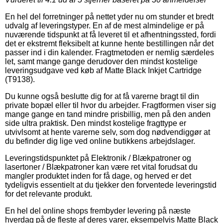
En hel del forretninger på nettet yder nu om stunder et bredt
udvalg af leveringstyper. En af de mest almindelige er på
nuværende tidspunkt at få leveret til et afhentningssted, fordi
det er ekstremt fleksibelt at kunne hente bestillingen når det
passer ind i din kalender. Fragtmetoden er nemlig særdeles
let, samt mange gange derudover den mindst kostelige
leveringsudgave ved køb af Matte Black Inkjet Cartridge
(T9138).
Du kunne også beslutte dig for at få varerne bragt til din
private bopæl eller til hvor du arbejder. Fragtformen viser sig
mange gange en tand mindre prisbillig, men på den anden
side ultra praktisk. Den mindst kostelige fragttype er
utvivlsomt at hente varerne selv, som dog nødvendiggør at
du befinder dig lige ved online butikkens arbejdslager.
Leveringstidspunktet på Elektronik / Blækpatroner og
lasertoner / Blækpatroner kan være ret vital forudsat du
mangler produktet inden for få dage, og herved er det
tydeligvis essentielt at du tjekker den forventede leveringstid
for det relevante produkt.
En hel del online shops frembyder levering på næste
hverdag på de fleste af deres varer, eksempelvis Matte Black