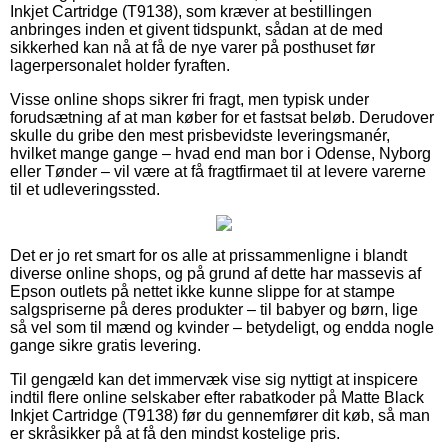
Inkjet Cartridge (T9138), som kræver at bestillingen
anbringes inden et givent tidspunkt, sådan at de med
sikkerhed kan nå at få de nye varer på posthuset før
lagerpersonalet holder fyraften.
Visse online shops sikrer fri fragt, men typisk under
forudsætning af at man køber for et fastsat beløb. Derudover
skulle du gribe den mest prisbevidste leveringsmanér,
hvilket mange gange – hvad end man bor i Odense, Nyborg
eller Tønder – vil være at få fragtfirmaet til at levere varerne
til et udleveringssted.
Det er jo ret smart for os alle at prissammenligne i blandt
diverse online shops, og på grund af dette har massevis af
Epson outlets på nettet ikke kunne slippe for at stampe
salgspriserne på deres produkter – til babyer og børn, lige
så vel som til mænd og kvinder – betydeligt, og endda nogle
gange sikre gratis levering.
Til gengæld kan det immervæk vise sig nyttigt at inspicere
indtil flere online selskaber efter rabatkoder på Matte Black
Inkjet Cartridge (T9138) før du gennemfører dit køb, så man
er skråsikker på at få den mindst kostelige pris.