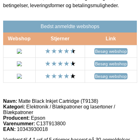
betingelser, leveringsformer og betalingsmuligheder.
Bedst anmeldte webshops
Webshop
Stjerner
Link
Besøg webshop
Besøg webshop
Besøg webshop
Navn:
Matte Black Inkjet Cartridge (T9138)
Kategori:
Elektronik / Blækpatroner og lasertoner /
Blækpatroner
Producent:
Epson
Varenummer:
C13T913800
EAN:
10343930018
Vurderet til
4.1
ud af 5 stjerner baseret på
30
anmeldelser