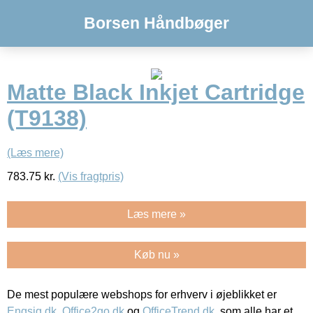
Borsen Håndbøger
Matte Black Inkjet Cartridge
(T9138)
(Læs mere)
783.75
kr.
(Vis fragtpris)
Læs mere »
Køb nu »
De mest populære webshops for erhverv i øjeblikket er
Engsig.dk
,
Office2go.dk
og
OfficeTrend.dk
, som alle har et