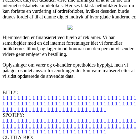
internet selskabets kundefokus. Her ses faktisk netbutikker hvor du
kan forfatte en vurdering af ordreforløbet, hvilket desuden burde
drages fordel af til at danne dig et indtryk af hvor glade kunderne er.
Hjemmesiden er finansieret ved hjælp af reklamer. Vi har
samarbejder med en del internet forretninger idet vi formidler
butikkernes tilbud, og tager imod honorar om den person vi sender
videre gennemfører en bestilling.
Oplysninger om varer og e-handler opretholdes hyppigt, men vi
påtager os intet ansvar for ændringer der kan være realiseret efter at
vi sidst opdaterede de anvendte data.
BITLY:
1
1
1
1
1
1
1
1
1
1
1
1
1
1
1
1
1
1
1
1
1
1
1
1
1
1
1
1
1
1
1
1
1
1
1
1
1
1
1
1
1
1
1
1
1
1
1
1
1
1
1
1
1
1
1
1
1
1
1
1
1
1
1
1
1
1
1
1
1
1
1
1
1
1
1
1
1
1
1
1
1
1
1
1
1
1
1
1
1
1
1
1
1
1
1
1
1
1
1
1
SPOTIFY:
1
1
1
1
1
1
1
1
1
1
1
1
1
1
1
1
1
1
1
1
1
1
1
1
1
1
1
1
1
1
1
1
1
1
1
1
1
1
1
1
1
1
1
1
1
1
1
1
1
1
1
1
1
1
1
1
1
1
1
1
1
1
1
1
1
1
1
1
1
1
1
1
1
1
1
1
1
1
1
1
1
1
1
1
1
1
1
1
1
1
1
1
1
1
1
1
1
1
1
1
CUTTLY BIO: