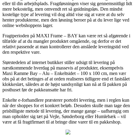
eller til din arbejdsplads. Fragtløsningen viser sig gennemsnitligt lidt
mere bekostelig, men omvendt ret så gnidningsløs. Den mindst
kostelige type af levering vil dog altid vise sig at være at du selv
henter produkterne, men den løsning beroer på at du lever lige ved
online webshoppens lager.
Fragtperioden på MAXI Frame – BAY kan være ret så afgørende i
tilfælde af at du mangler produktet omgående, og derfor er det
relativt passende at man kontrollerer den anslåede leveringstid ved
den respektive vare.
Størstedelen af internet butikker stiller udsigt til levering på
næstkommende hverdag på massevis af produkter, eksempelvis
Maxi Ramme Bay – Alu – Enkeltsidet – 100 x 100 cm, men vær
obs på at det betinges af at orden realiseres tidligere end et fastslået
klokkeslæt, således at de højst sandsynligt kan nå at få pakken på
posthuset før de pakkeansatte har fri.
Enkelte e-forhandlere præsterer portofri levering, men i reglen kun
når der shoppes for et konkret beløb. Desuden skulle man tage den
prisbilligste metode til levering, der mange gange – uafhængig om
man opholder sig tæt på Vejle, Sønderborg eller Humlebæk – vil
være at få fragtfirmaet til at bringe dine varer til en pakkeshop.