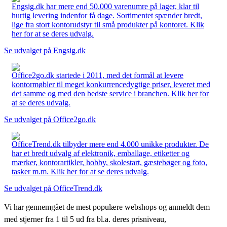
Engsig.dk har mere end 50.000 varenumre på lager, klar til
hurtig levering indenfor få dage. Sortimentet spænder bredt,
lige fra stort kontorudstyr til små produkter på kontoret. Klik
her for at se deres udvalg.
Se udvalget på Engsig.dk
Office2go.dk startede i 2011, med det formål at levere
kontormøbler til meget konkurrencedygtige priser, leveret med
det samme og med den bedste service i branchen. Klik her for
at se deres udvalg.
Se udvalget på Office2go.dk
OfficeTrend.dk tilbyder mere end 4.000 unikke produkter. De
har et bredt udvalg af elektronik, emballage, etiketter og
mærker, kontorartikler, hobby, skolestart, gæstebøger og foto,
tasker m.m. Klik her for at se deres udvalg.
Se udvalget på OfficeTrend.dk
Vi har gennemgået de mest populære webshops og anmeldt dem
med stjerner fra 1 til 5 ud fra bl.a. deres prisniveau,