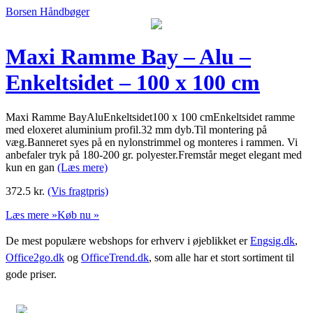
Borsen Håndbøger
Maxi Ramme Bay – Alu –
Enkeltsidet – 100 x 100 cm
Maxi Ramme BayAluEnkeltsidet100 x 100 cmEnkeltsidet ramme
med eloxeret aluminium profil.32 mm dyb.Til montering på
væg.Banneret syes på en nylonstrimmel og monteres i rammen. Vi
anbefaler tryk på 180-200 gr. polyester.Fremstår meget elegant med
kun en gan
(Læs mere)
372.5
kr.
(Vis fragtpris)
Læs mere »
Køb nu »
De mest populære webshops for erhverv i øjeblikket er
Engsig.dk
,
Office2go.dk
og
OfficeTrend.dk
, som alle har et stort sortiment til
gode priser.