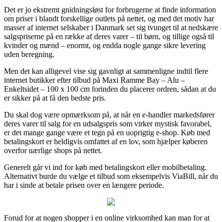
Det er jo ekstremt gnidningsløst for forbrugerne at finde information
om priser i blandt forskellige outlets på nettet, og med det motiv har
masser af internet selskaber i Danmark set sig tvunget til at nedskære
salgspriserne på en række af deres varer – til børn, og tillige også til
kvinder og mænd – enormt, og endda nogle gange sikre levering
uden beregning.
Men det kan alligevel vise sig gavnligt at sammenligne indtil flere
internet butikker efter tilbud på Maxi Ramme Bay – Alu –
Enkeltsidet – 100 x 100 cm forinden du placerer ordren, sådan at du
er sikker på at få den bedste pris.
Du skal dog være opmærksom på, at når en e-handler markedsfører
deres varer til salg for en udsalgspris som virker mystisk favorabel,
er det mange gange være et tegn på en uoprigtig e-shop. Køb med
betalingskort er heldigvis omfattet af en lov, som hjælper køberen
overfor uærlige shops på nettet.
Generelt går vi ind for køb med betalingskort eller mobilbetaling.
Alternativt burde du vælge et tilbud som eksempelvis ViaBill, når du
har i sinde at betale prisen over en længere periode.
Forud for at nogen shopper i en online virksomhed kan man for at