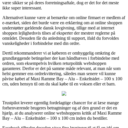
være sikker se på deres forretningsaftale, dog er det for det meste
ikke super interessant.
Alternativet kunne være at bemærke om online firmaet er medlem af
e-mærket, siden det burde være en erklæring om at online shoppen
understøtter gældende dansk lovgivning, tillige med at internet
shoppen lejlighedsvis tilses af eksperter der mestrer reglerne på
området. Desuden får du anledning til support, ifald du forvoldes
vanskeligheder i forbindelse med din ordre.
Dertil rekommanderer vi at køberen er omhyggelig omkring de
grundlæggende betingelser der kan håndhæves i forbindelse med
ordren, som eksempelvis hvilken returpolitik webshoppen
garanterer. Derfor er det på samme måde relevant, at man når som
helst gemmer ens ordrekvittering, således man senere vil kunne
påvise købet af Maxi Ramme Bay – Alu – Enkeltsidet – 100 x 100
cm, uden hensyn til om du skal købe til en voksen eller et barn.
Trustpilot leverer egentlig fordelagtige chancer for at læse mange
forhenværende brugeres betragtninger og af den grund er det en
hjælp, at du analyserer online webshoppens kritik af Maxi Ramme
Bay – Alu – Enkeltsidet – 100 x 100 cm inden du bestiller.
Facebook tilbyder desuden visse fine løsninger til at få en idé om