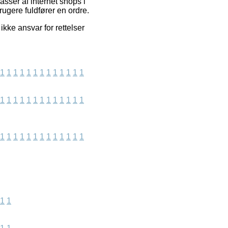
sser af internet shops i
rugere fuldfører en ordre.
kke ansvar for rettelser
1
1
1
1
1
1
1
1
1
1
1
1
1
1
1
1
1
1
1
1
1
1
1
1
1
1
1
1
1
1
1
1
1
1
1
1
1
1
1
1
1