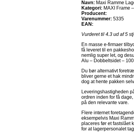
Navn:
Maxi Ramme Lagoo
Kategori:
MAXI Frame 
Producent:
Varenummer:
5335
EAN:
Vurderet til
4.3
ud af 5 st
En masse e-firmaer tilbyd
få leveret til en pakkesh
nemlig super let, og de
Alu – Dobbeltsidet – 100
Du bør alternativt foretræ
bliver gerne et hak mind
dog at hente pakken selv
Leveringshastigheden på 
ordren inden for få dage,
på den relevante vare.
Flere internet foretagend
eksempelvis Maxi Ramme 
placeres før et fastslået
for at lagerpersonalet ta