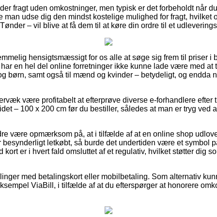
der fragt uden omkostninger, men typisk er det forbeholdt når d
le man udse dig den mindst kostelige mulighed for fragt, hvilket 
Tønder – vil blive at få dem til at køre din ordre til et udlevering
emmelig hensigtsmæssigt for os alle at søge sig frem til priser i 
har en hel del online forretninger ikke kunne lade være med at 
 og børn, samt også til mænd og kvinder – betydeligt, og endda 
rvæk være profitabelt at efterprøve diverse e-forhandlere efte
det – 100 x 200 cm før du bestiller, således at man er tryg ved 
re være opmærksom på, at i tilfælde af at en online shop udlove
 besynderligt letkøbt, så burde det undertiden være et symbol p
 kort er i hvert fald omsluttet af et regulativ, hvilket støtter dig
illinger med betalingskort eller mobilbetaling. Som alternativ ku
sempel ViaBill, i tilfælde af at du efterspørger at honorere omk