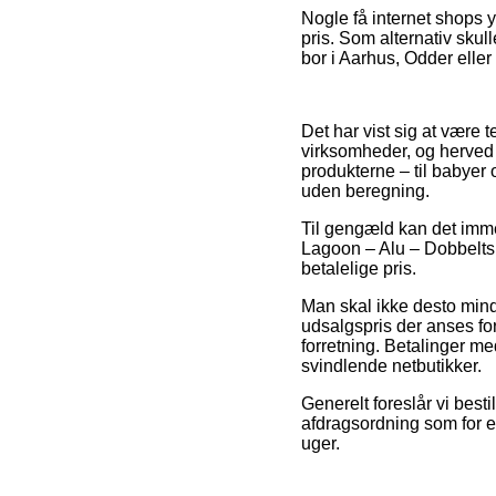
Nogle få internet shops y
pris. Som alternativ skul
bor i Aarhus, Odder eller 
Det har vist sig at være t
virksomheder, og herved 
produkterne – til babyer
uden beregning.
Til gengæld kan det imme
Lagoon – Alu – Dobbeltsi
betalelige pris.
Man skal ikke desto mind
udsalgspris der anses for
forretning. Betalinger med
svindlende netbutikker.
Generelt foreslår vi best
afdragsordning som for ek
uger.