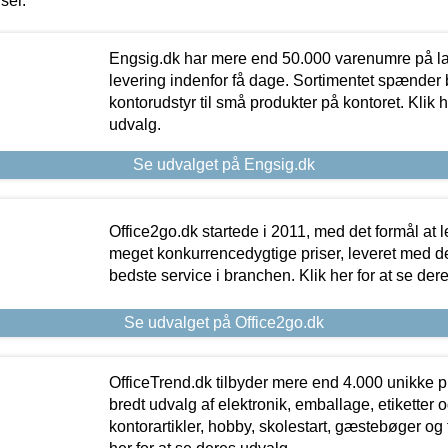
iser.
Engsig.dk har mere end 50.000 varenumre på lager
levering indenfor få dage. Sortimentet spænder br
kontorudstyr til små produkter på kontoret. Klik h
udvalg.
Se udvalget på Engsig.dk
Office2go.dk startede i 2011, med det formål at l
meget konkurrencedygtige priser, leveret med
bedste service i branchen. Klik her for at se der
Se udvalget på Office2go.dk
OfficeTrend.dk tilbyder mere end 4.000 unikke p
bredt udvalg af elektronik, emballage, etiketter 
kontorartikler, hobby, skolestart, gæstebøger og 