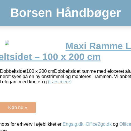
Borsen Håndbøger
Maxi Ramme L
ltsidet – 100 x 200 cm
bbeltsidet100 x 200 cmDobbeltsidet ramme med eloxeret alu
nneret syes på en nylonstrimmel og monteres i rammen. Vi anbefa
t elegant med kun en g
(Læs mere)
Køb nu »
ps for erhverv i øjeblikket er
Engsig.dk
,
Office2go.dk
og
Offic