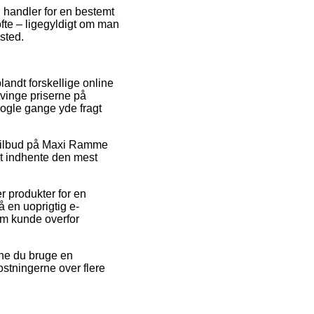
u handler for en bestemt
ofte – ligegyldigt om man
ssted.
blandt forskellige online
tvinge priserne på
nogle gange yde fragt
r tilbud på Maxi Ramme
at indhente den mest
r produkter for en
å en uoprigtig e-
 som kunde overfor
nne du bruge en
ostningerne over flere