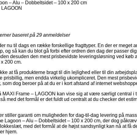
n – Alu – Dobbeltsidet – 100 x 200 cm
– LAGOON
jerner baseret på
29
anmeldelser
er nu til dags en række forskellige fragttyper. En der er meget 
op, og så kan du blot gå forbi efter ordren den dag der passer d
suden desuden den mest prisbevidste leveringsløsning ved kø
 x 200 cm.
kke at få produkterne bragt til din lejlighed eller til din arbejd
re prisbillig, men endda virkelig ukompliceret. Den mest prisbev
, som dog beroer på at du er i kort afstand af internet webshop
MAXI Frame – LAGOON kan vise sig at være særligt central i ti
 så med det formål er det fuldt ud centralt at du checker det est
er stiller garanti om muligheden for dag-til-dag levering på mas
Lagoon – Alu – Dobbeltsidet – 100 x 200 cm, der dog påkræver
 klokkeslæt, med det formål at de højst sandsynligt kan nå at få d
ger hjem.