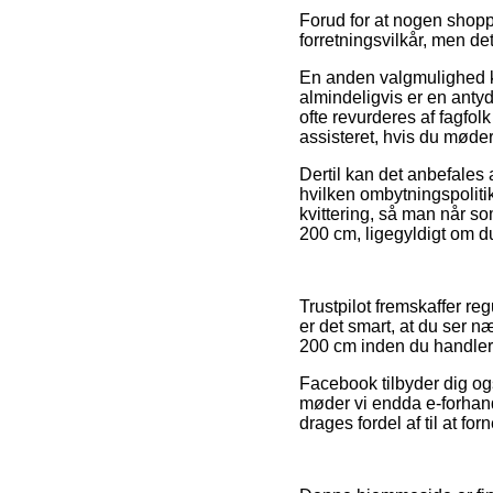
Forud for at nogen shop
forretningsvilkår, men de
En anden valgmulighed kan
almindeligvis er en antyd
ofte revurderes af fagfol
assisteret, hvis du møde
Dertil kan det anbefales 
hvilken ombytningspolitik 
kvittering, så man når s
200 cm, ligegyldigt om du
Trustpilot fremskaffer re
er det smart, at du ser 
200 cm inden du handler
Facebook tilbyder dig og
møder vi endda e-forhand
drages fordel af til at f