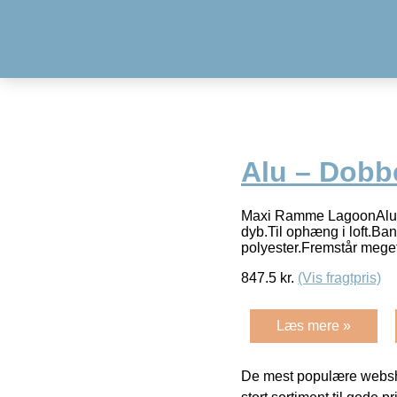
Alu – Dobbe
Maxi Ramme LagoonAluDo
dyb.Til ophæng i loft.Ba
polyester.Fremstår mege
847.5
kr.
(Vis fragtpris)
Læs mere »
De mest populære websho