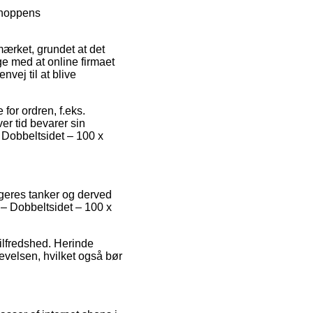
shoppens
mærket, grundet at det
ge med at online firmaet
nvej til at blive
for ordren, f.eks.
ver tid bevarer sin
 Dobbeltsidet – 100 x
rugeres tanker og derved
– Dobbeltsidet – 100 x
ilfredshed. Herinde
evelsen, hvilket også bør