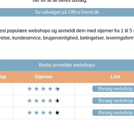
her for at se deres udvalg.
Se udvalget på OfficeTrend.dk
t populære webshops og anmeldt dem med stjerner fra 1 til 5 ud
rrelse, kundeservice, brugervenlighed, betingelser, leveringsfor
Bedst anmeldte webshops
op
Stjerner
Link
Besøg webshop
Besøg webshop
Besøg webshop