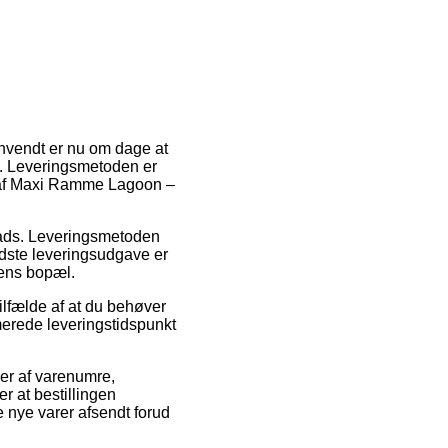
anvendt er nu om dage at
ig. Leveringsmetoden er
b af Maxi Ramme Lagoon –
splads. Leveringsmetoden
idste leveringsudgave er
pens bopæl.
lfælde af at du behøver
imerede leveringstidspunkt
ser af varenumre,
 at bestillingen
e nye varer afsendt forud