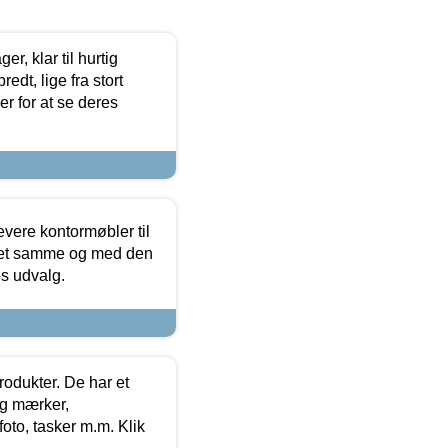
, klar til hurtig
edt, lige fra stort
er for at se deres
evere kontormøbler til
 det samme og med den
es udvalg.
rodukter. De har et
og mærker,
foto, tasker m.m. Klik