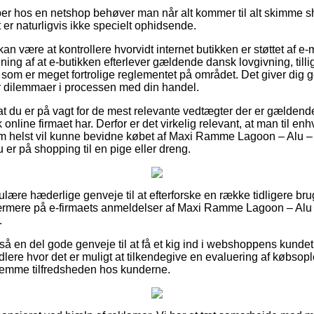
per hos en netshop behøver man når alt kommer til alt skimme 
t er naturligvis ikke specielt ophidsende.
 være at kontrollere hvorvidt internet butikken er støttet af e-
ning af at e-butikken efterlever gældende dansk lovgivning, tilli
k som er meget fortrolige reglementet på området. Det giver dig ge
r dilemmaer i processen med din handel.
at du er på vagt for de mest relevante vedtægter der er gældende 
online firmaet har. Derfor er det virkelig relevant, at man til enh
om helst vil kunne bevidne købet af Maxi Ramme Lagoon – Alu –
 er på shopping til en pige eller dreng.
gulære hæderlige genveje til at efterforske en række tidligere b
nærmere på e-firmaets anmeldelser af Maxi Ramme Lagoon – Alu 
.
så en del gode genveje til at få et kig ind i webshoppens kundet
lere hvor det er muligt at tilkendegive en evaluering af købsopl
ornemme tilfredsheden hos kunderne.