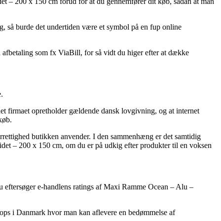
det – 200 x 150 cm forud for at du gennemfører dit køb, sådan at man
ig, så burde det undertiden være et symbol på en fup online
fbetaling som fx ViaBill, for så vidt du higer efter at dække
.
et firmaet opretholder gældende dansk lovgivning, og at internet
køb.
urrettighed butikken anvender. I den sammenhæng er det samtidig
det – 200 x 150 cm, om du er på udkig efter produkter til en voksen
 du eftersøger e-handlens ratings af Maxi Ramme Ocean – Alu –
e shops i Danmark hvor man kan aflevere en bedømmelse af