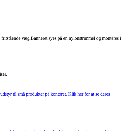
ritstående væg.Banneret syes på en nylonstrimmel og monteres i
iser.
udstyr til små produkter på kontoret. Klik her for at se deres