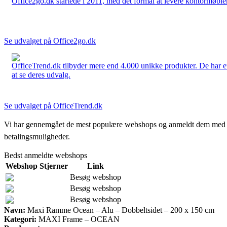
Office2go.dk startede i 2011, med det formål at levere kontormøbler
Se udvalget på Office2go.dk
OfficeTrend.dk tilbyder mere end 4.000 unikke produkter. De har et 
at se deres udvalg.
Se udvalget på OfficeTrend.dk
Vi har gennemgået de mest populære webshops og anmeldt dem med stjern
betalingsmuligheder.
Bedst anmeldte webshops
Webshop
Stjerner
Link
Besøg webshop
Besøg webshop
Besøg webshop
Navn:
Maxi Ramme Ocean – Alu – Dobbeltsidet – 200 x 150 cm
Kategori:
MAXI Frame – OCEAN