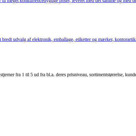
 til meget konkurrencedygtige priser, leveret med det samme og med den
bredt udvalg af elektronik, emballage, etiketter og mærker, kontorartikl
er fra 1 til 5 ud fra bl.a. deres prisniveau, sortimentstørrelse, kunde