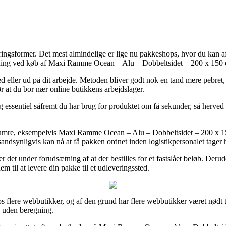
eringsformer. Det mest almindelige er lige nu pakkeshops, hvor du kan af
øsning ved køb af Maxi Ramme Ocean – Alu – Dobbeltsidet – 200 x 150
hed eller ud på dit arbejde. Metoden bliver godt nok en tand mere pebret,
 at du bor nær online butikkens arbejdslager.
sentiel såfremt du har brug for produktet om få sekunder, så herved e
arenumre, eksempelvis Maxi Ramme Ocean – Alu – Dobbeltsidet – 200 x 
 sandsynligvis kan nå at få pakken ordnet inden logistikpersonalet tager
 det under forudsætning af at der bestilles for et fastslået beløb. Derud
 til at levere din pakke til et udleveringssted.
s flere webbutikker, og af den grund har flere webbutikker været nødt t
g uden beregning.