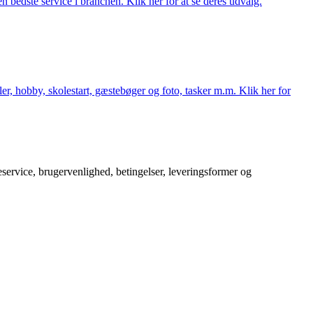
 bedste service i branchen. Klik her for at se deres udvalg.
er, hobby, skolestart, gæstebøger og foto, tasker m.m. Klik her for
service, brugervenlighed, betingelser, leveringsformer og