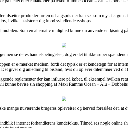
inger på nettet efter rabatkoder på Maxi Ramme Ocean – Alu – Dobbeltsi
ler afsætter produkter for en udsalgspris der kan ses som mystisk gunst
lov, hvilket assisterer dig imod svindlende e-shops.
d mobilen. Som en alternativ mulighed kunne du anvende en løsning på a
e gennemse deres handelsbetingelser, dog er det tit ikke super spændende
pen er e-mærket medlem, fordi det typisk er et kendetegn for at intern
Det giver dig anledning til bistand, hvis du oplever dilemmaer ved dit 
ggende reglementer der kan influere på købet, til eksempel hvilken ret
re vil kunne bevise sin shopping af Maxi Ramme Ocean – Alu – Dobbeltsi
anske mange nuværende brugeres oplevelser og herved foreslåes det, at
 få indblik i internet forhandlerens kundefokus. Tilmed ses nogle onlin