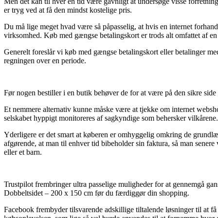
Men det kan til hver en tid være gavnligt at undersøge visse forretn
er tryg ved at få den mindst kostelige pris.
Du må lige meget hvad være så påpasselig, at hvis en internet forhand
virksomhed. Køb med gængse betalingskort er trods alt omfattet af en 
Generelt foreslår vi køb med gængse betalingskort eller betalinger me
regningen over en periode.
Før nogen bestiller i en butik behøver de for at være på den sikre sid
Et nemmere alternativ kunne måske være at tjekke om internet webshop
selskabet hyppigt monitoreres af sagkyndige som behersker vilkårene. 
Yderligere er det smart at køberen er omhyggelig omkring de grundlæ
afgørende, at man til enhver tid bibeholder sin faktura, så man sene
eller et barn.
Trustpilot frembringer ultra passelige muligheder for at gennemgå g
Dobbeltsidet – 200 x 150 cm før du færdiggør din shopping.
Facebook frembyder tilsvarende adskillige tiltalende løsninger til at