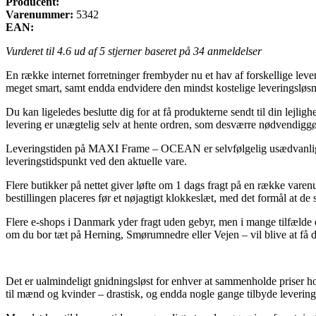
Producent:
Varenummer:
5342
EAN:
Vurderet til
4.6
ud af 5 stjerner baseret på
34
anmeldelser
En række internet forretninger frembyder nu et hav af forskellige lev
meget smart, samt endda endvidere den mindst kostelige leveringsl
Du kan ligeledes beslutte dig for at få produkterne sendt til din lejlig
levering er unægtelig selv at hente ordren, som desværre nødvendiggør
Leveringstiden på MAXI Frame – OCEAN er selvfølgelig usædvanlig es
leveringstidspunkt ved den aktuelle vare.
Flere butikker på nettet giver løfte om 1 dags fragt på en række v
bestillingen placeres før et nøjagtigt klokkeslæt, med det formål at de
Flere e-shops i Danmark yder fragt uden gebyr, men i mange tilfælde er
om du bor tæt på Herning, Smørumnedre eller Vejen – vil blive at få dem
Det er ualmindeligt gnidningsløst for enhver at sammenholde priser ho
til mænd og kvinder – drastisk, og endda nogle gange tilbyde leverin