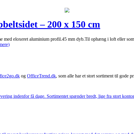
eltsidet – 200 x 150 cm
 eloxeret aluminium profil.45 mm dyb.Til ophæng i loft eller som f
mere)
fice2go.dk
og
OfficeTrend.dk
, som alle har et stort sortiment til gode pr
ering indenfor få dage. Sortimentet spænder bredt, lige fra stort kontor