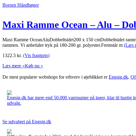
Borsen Håndbøger
Maxi Ramme Ocean – Alu – Dobb
Maxi Ramme OceanAluDobbeltsidet200 x 150 cmDobbeltsidet ramme med
rammen. Vi anbefaler tryk på 180-200 gr. polyester.Fremstår m
(Læs 
1322.5
kr.
(Vis fragtpris)
Læs mere »
Køb nu »
De mest populære webshops for erhverv i øjeblikket er
Engsig.dk
,
Of
Engsig.dk har mere end 50.000 varenumre på lager, klar til hurtig lev
udvalg.
Se udvalget på Engsig.dk