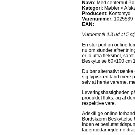
Navn:
Med centerhul Bo
Kategori:
Møbler > Afsk
Producent:
Kontorsyd
Varenummer:
1025539
EAN:
Vurderet til
4.3
ud af 5 st
En stor portion online fo
nu om stunder afhentning
er jo ultra fleksibel, sa
Beskyttelse 60×100 cm 
Du bør alternativt tænke o
sig typisk en tand mere 
selv at hente varerne, me
Leveringshastigheden på 
produktet fluks, og af de
respektive vare.
Adskillige online forhan
Bordskærm Beskyttelse 6
inden et besluttet tidspun
lagermedarbejderne dra