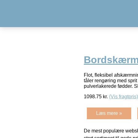
Bordskærm
Flot, fleksibel afskærmn
tåler rengøring med sprit
pulverlakerede fødder.
1098.75
kr.
(Vis fragtpris)
Læs mere »
De mest populære websho