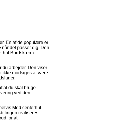
mer. En af de populære er
e når det passer dig. Den
nterhul Bordskærm
or du arbejder. Den viser
an ikke modsiges at være
dslager.
f at du skal bruge
levering ved den
mpelvis Med centerhul
llingen realiseres
rud for at