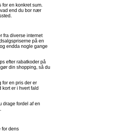
es for en konkret sum.
 hvad end du bor nær
ssted.
r fra diverse internet
udsalgspriserne på en
gt, og endda nogle gange
ps efter rabatkoder på
gør din shopping, så du
for en pris der er
kort er i hvert fald
u drage fordel af en
.
 for dens