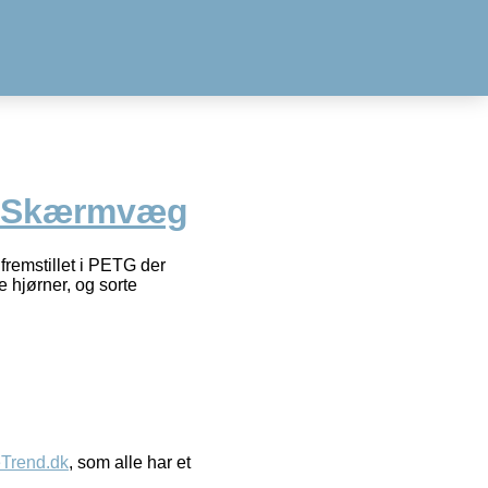
k Skærmvæg
fremstillet i PETG der
e hjørner, og sorte
eTrend.dk
, som alle har et