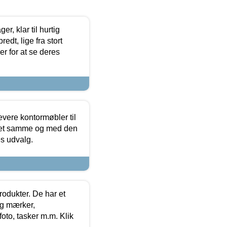
, klar til hurtig
edt, lige fra stort
er for at se deres
evere kontormøbler til
 det samme og med den
es udvalg.
rodukter. De har et
og mærker,
foto, tasker m.m. Klik