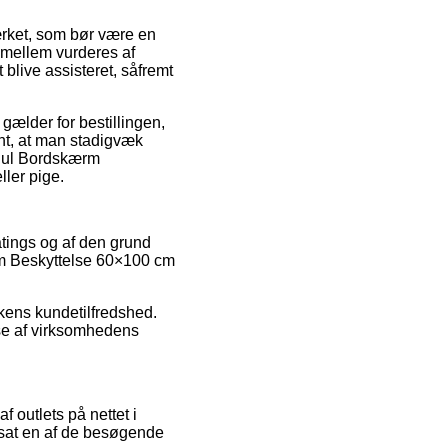
ærket, som bør være en
 mellem vurderes af
 blive assisteret, såfremt
 gælder for bestillingen,
ant, at man stadigvæk
rhul Bordskærm
ler pige.
ratings og af den grund
ærm Beskyttelse 60×100 cm
ikkens kundetilfredshed.
se af virksomhedens
 outlets på nettet i
dsat en af de besøgende