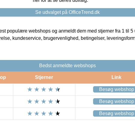
her for at se deres udvalg.
Se udvalget på OfficeTrend.dk
t populære webshops og anmeldt dem med stjerner fra 1 til 5 ud
rrelse, kundeservice, brugervenlighed, betingelser, leveringsfor
Bedst anmeldte webshops
op
Stjerner
Link
Besøg webshop
Besøg webshop
Besøg webshop