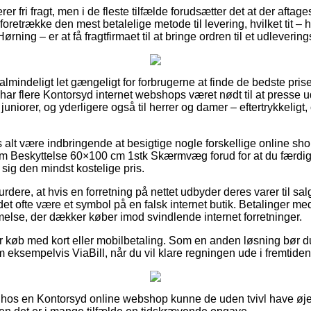
er fri fragt, men i de fleste tilfælde forudsætter det at der aftag
oretrække den mest betalelige metode til levering, hvilket tit –
rning – er at få fragtfirmaet til at bringe ordren til et udlevering
almindeligt let gængeligt for forbrugerne at finde de bedste prise
har flere Kontorsyd internet webshops været nødt til at presse 
l juniorer, og yderligere også til herrer og damer – eftertrykkeli
 alt være indbringende at besigtige nogle forskellige online sho
 Beskyttelse 60×100 cm 1stk Skærmvæg forud for at du færdig
 sig den mindst kostelige pris.
ere, at hvis en forretning på nettet udbyder deres varer til salg 
et ofte være et symbol på en falsk internet butik. Betalinger med 
melse, der dækker køber imod svindlende internet forretninger.
for køb med kort eller mobilbetaling. Som en anden løsning bør d
 eksempelvis ViaBill, når du vil klare regningen ude i fremtiden
 hos en Kontorsyd online webshop kunne de uden tvivl have øje