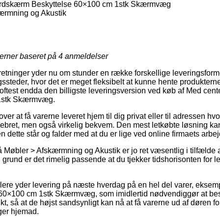
rdskærm Beskyttelse 60×100 cm 1stk Skærmvæg
ærmning og Akustik
jerner baseret på
4
anmeldelser
rretninger yder nu om stunder en række forskellige leveringsfor
ssteder, hvor det er meget fleksibelt at kunne hente produktern
mt oftest endda den billigste leveringsversion ved køb af Med ce
1stk Skærmvæg.
ver at få varerne leveret hjem til dig privat eller til adressen hv
pebret, men også virkelig bekvem. Den mest letkøbte løsning k
n dette står og falder med at du er lige ved online firmaets arbej
Møbler > Afskærmning og Akustik er jo ret væsentlig i tilfælde a
n grund er det rimelig passende at du tjekker tidshorisonten for 
dlere yder levering på næste hverdag på en hel del varer, ekse
0×100 cm 1stk Skærmvæg, som imidlertid nødvendiggør at besti
kt, så at de højst sandsynligt kan nå at få varerne ud af døren fo
ger hjemad.