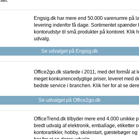
iser.
Engsig.dk har mere end 50.000 varenumre på lager
levering indenfor få dage. Sortimentet spænder br
kontorudstyr til små produkter på kontoret. Klik h
udvalg.
Se udvalget på Engsig.dk
Office2go.dk startede i 2011, med det formål at l
meget konkurrencedygtige priser, leveret med
bedste service i branchen. Klik her for at se der
Se udvalget på Office2go.dk
OfficeTrend.dk tilbyder mere end 4.000 unikke p
bredt udvalg af elektronik, emballage, etiketter 
kontorartikler, hobby, skolestart, gæstebøger og 