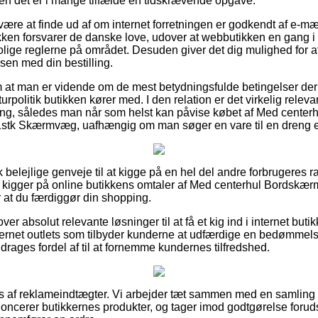
men det er i mange tilfælde en tidskrævende opgave.
re at finde ud af om internet forretningen er godkendt af e-m
ken forsvarer de danske love, udover at webbutikken en gang i
trolige reglerne på området. Desuden giver det dig mulighed for at
sen med din bestilling.
g om at man er vidende om de mest betydningsfulde betingelser der
rpolitik butikken kører med. I den relation er det virkelig relev
ring, således man når som helst kan påvise købet af Med cente
stk Skærmvæg, uafhængig om man søger en vare til en dreng el
sk belejlige genveje til at kigge på en hel del andre forbrugeres 
t du kigger på online butikkens omtaler af Med centerhul Bordsk
 at du færdiggør din shopping.
er absolut relevante løsninger til at få et kig ind i internet but
ernet outlets som tilbyder kunderne at udfærdige en bedømmel
rages fordel af til at fornemme kundernes tilfredshed.
s af reklameindtægter. Vi arbejder tæt sammen med en samling af
oncerer butikkernes produkter, og tager imod godtgørelse foru