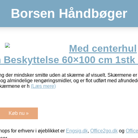
Borsen Håndbøger
Med centerhul
 Beskyttelse 60×100 cm 1st
ing der mindsker smitte uden at skærme af visuelt. Skærmene er 
 og almindelige rengøringsmidler, og er flot udført med afrunded
 Skærmene er h
(Læs mere)
Køb nu »
ps for erhverv i øjeblikket er
Engsig.dk
,
Office2go.dk
og
Offic