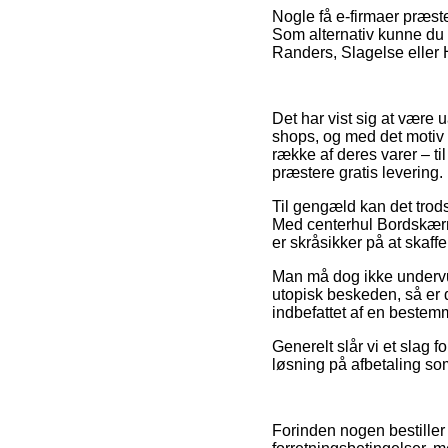
Nogle få e-firmaer præster
Som alternativ kunne du f
Randers, Slagelse eller Hø
Det har vist sig at være u
shops, og med det motiv 
række af deres varer – ti
præstere gratis levering.
Til gengæld kan det trods
Med centerhul Bordskærm
er skråsikker på at skaffe
Man må dog ikke undervurd
utopisk beskeden, så er d
indbefattet af en bestem
Generelt slår vi et slag 
løsning på afbetaling som
Forinden nogen bestiller