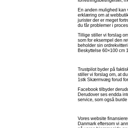
forretningsbetingelser, 
En anden mulighed kan væ
erklæring om at webbutik
jurister der er meget for
du får problemer i proces
Tillige stiller vi forsla
som for eksempel den retu
beholder sin ordrekvitte
Beskyttelse 60×100 cm 1
Trustpilot byder på fakti
stiller vi forslag om, a
1stk Skærmvæg forud for
Facebook tilbyder derudov
Derudover ses endda int
service, som også burde d
Vores website finansiere
Danmark eftersom vi ann