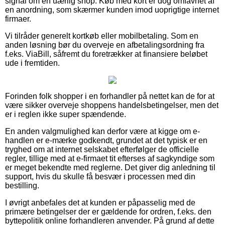
signal om en uærlig shop. Køb med kort er dog omfavnet af
en anordning, som skærmer kunden imod uoprigtige internet
firmaer.
Vi tilråder generelt kortkøb eller mobilbetaling. Som en
anden løsning bør du overveje en afbetalingsordning fra
f.eks. ViaBill, såfremt du foretrækker at finansiere beløbet
ude i fremtiden.
Forinden folk shopper i en forhandler på nettet kan de for at
være sikker overveje shoppens handelsbetingelser, men det
er i reglen ikke super spændende.
En anden valgmulighed kan derfor være at kigge om e-
handlen er e-mærke godkendt, grundet at det typisk er en
tryghed om at internet selskabet efterfølger de officielle
regler, tillige med at e-firmaet tit efterses af sagkyndige som
er meget bekendte med reglerne. Det giver dig anledning til
support, hvis du skulle få besvær i processen med din
bestilling.
I øvrigt anbefales det at kunden er påpasselig med de
primære betingelser der er gældende for ordren, f.eks. den
byttepolitik online forhandleren anvender. På grund af dette