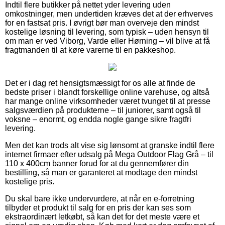
Indtil flere butikker på nettet yder levering uden
omkostninger, men undertiden kræves det at der erhverves
for en fastsat pris. I øvrigt bør man overveje den mindst
kostelige løsning til levering, som typisk – uden hensyn til
om man er ved Viborg, Varde eller Hørning – vil blive at få
fragtmanden til at køre varerne til en pakkeshop.
Det er i dag ret hensigtsmæssigt for os alle at finde de
bedste priser i blandt forskellige online varehuse, og altså
har mange online virksomheder været tvunget til at presse
salgsværdien på produkterne – til juniorer, samt også til
voksne – enormt, og endda nogle gange sikre fragtfri
levering.
Men det kan trods alt vise sig lønsomt at granske indtil flere
internet firmaer efter udsalg på Mega Outdoor Flag Grå – til
110 x 400cm banner forud for at du gennemfører din
bestilling, så man er garanteret at modtage den mindst
kostelige pris.
Du skal bare ikke undervurdere, at når en e-forretning
tilbyder et produkt til salg for en pris der kan ses som
ekstraordinært letkøbt, så kan det for det meste være et