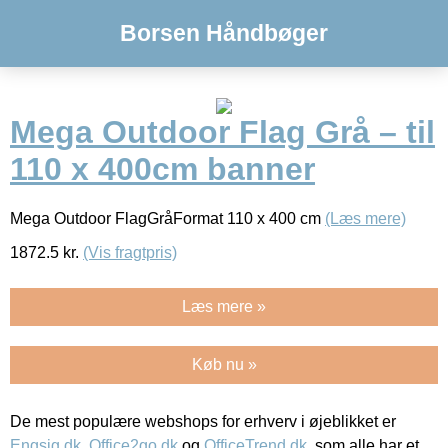
Borsen Håndbøger
Mega Outdoor Flag Grå – til
110 x 400cm banner
Mega Outdoor FlagGråFormat 110 x 400 cm
(Læs mere)
1872.5
kr.
(Vis fragtpris)
Læs mere »
Køb nu »
De mest populære webshops for erhverv i øjeblikket er
Engsig.dk
,
Office2go.dk
og
OfficeTrend.dk
, som alle har et