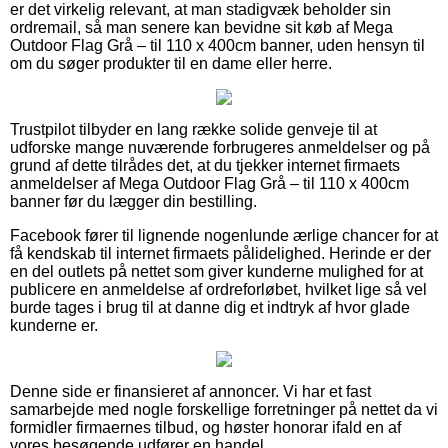
er det virkelig relevant, at man stadigvæk beholder sin
ordremail, så man senere kan bevidne sit køb af Mega
Outdoor Flag Grå – til 110 x 400cm banner, uden hensyn til
om du søger produkter til en dame eller herre.
Trustpilot tilbyder en lang række solide genveje til at
udforske mange nuværende forbrugeres anmeldelser og på
grund af dette tilrådes det, at du tjekker internet firmaets
anmeldelser af Mega Outdoor Flag Grå – til 110 x 400cm
banner før du lægger din bestilling.
Facebook fører til lignende nogenlunde ærlige chancer for at
få kendskab til internet firmaets pålidelighed. Herinde er der
en del outlets på nettet som giver kunderne mulighed for at
publicere en anmeldelse af ordreforløbet, hvilket lige så vel
burde tages i brug til at danne dig et indtryk af hvor glade
kunderne er.
Denne side er finansieret af annoncer. Vi har et fast
samarbejde med nogle forskellige forretninger på nettet da vi
formidler firmaernes tilbud, og høster honorar ifald en af
vores besøgende udfører en handel.