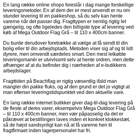
En lang række online shops foreslår i dag mange forskellige
leveringsmetoder. En af dem der er mest anvendt er nu om
stunder levering til en pakkeshop, så du selv kan hente
varerne når det passer dig. Fragttypen er nemlig rigtig let
gængelig, og ofte ligeledes den billigste type af levering ved
køb af Mega Outdoor Flag Grå – til 110 x 400cm banner.
Du burde derudover foretrække at vælge at få sendt til din
bolig eller til din arbejdsplads. Metoden viser sig af og til lidt
dyrere, men omvendt særdeles smart. Den mest letkøbte
leveringsmanér er utvivlsomt selv at hente ordren, men dette
afhænger af at du befinder dig i nærheden af e-butikkens
arbejdslager.
Fragttiden på Beachflag er rigtig væsentlig ifald man
mangler din pakke fluks, og af den grund er det jo vigtigt at
man efterser leveringstidspunktet ved den aktuelle vare.
En lang række internet butikker giver dag-til-dag levering på
de fleste af deres varer, eksempelvis Mega Outdoor Flag Grå
– til 110 x 400cm banner, men vær påpasselig da det er
påkrævet at bestillingen laves inden et konkret klokkeslæt,
så de højst sandsynligt kan nå at få varerne hen til
fragtfirmaet inden lagerpersonalet har fri.