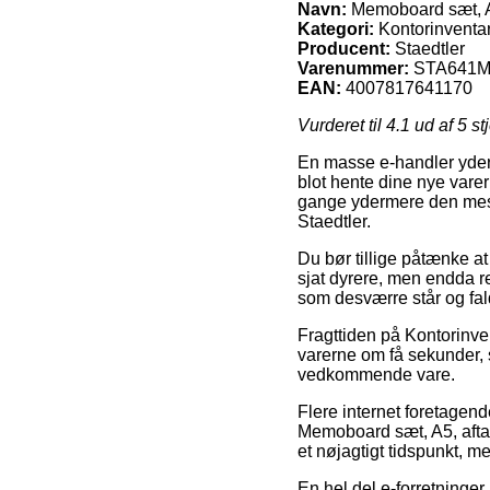
Navn:
Memoboard sæt, A5
Kategori:
Kontorinventar
Producent:
Staedtler
Varenummer:
STA641
EAN:
4007817641170
Vurderet til
4.1
ud af 5 st
En masse e-handler yder 
blot hente dine nye vare
gange ydermere den mest
Staedtler.
Du bør tillige påtænke at
sjat dyrere, men endda re
som desværre står og fa
Fragttiden på Kontorinve
varerne om få sekunder, 
vedkommende vare.
Flere internet foretagend
Memoboard sæt, A5, aftag
et nøjagtigt tidspunkt, m
En hel del e-forretninger