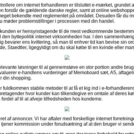
rollere om internet forhandleren er tilsluttet e-mærket, grundet 
en forstår de gældende danske regler, samt at online webshoppen
 meget bekendte med reglementet på området. Desuden får du mu
u møder problemstillinger i processen med din handel.
 at kunden er hensynstagende til de mest vedkommende bestemme
 den byttepolitik internet virksomheden har. I den sammenhæng 
ig bevarer ens kvittering, så man til enhver tid kan bevise sin 
e, Staedtler, ligegyldigt om du skal købe til en kvinde eller ma
 relevante løsninger til at gennemstøve en stor portion andre brug
u evaluerer e-handlens vurderinger af Memoboard sæt, A5, aftage
ør din shopping.
fuldkommen stabile metoder til at få et kig ind i e-forhandlere
foretagender hvor kunder kan tilkendegive en omtale af deres k
rdel af til at afveje tilfredsheden hos kunderne.
et af annoncer. Vi har aftaler med forskellige internet forretning
g tjener kommission under forudsætning af at den bruger vi sende