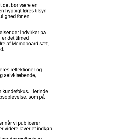
at det bør være en
 hyppigt føres tilsyn
lighed for en
lser der indvirker på
er det tilmed
ordre af Memoboard sæt,
nd.
eres reflektioner og
lig selvklæbende,
ns kundefokus. Herinde
øbsoplevelse, som på
er når vi publicerer
r videre laver et indkøb.