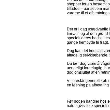
shopper for en bestemt p
tilfælde – uanset om man 
varerne til et afhentnings
Det er i dag usædvanlig li
firmaer, og af den grund 
specielt deres bedst i te
gange frembyde fri fragt.
Dog kan det trods alt væ
aftagelig selvklæbende, S
Du bør dog være årvågen 
uendeligt fordelagtig, b
dog omsluttet af en retni
Vi foreslår generelt køb
en løsning på afbetaling f
Før nogen handler hos en
naturligvis ikke specielt