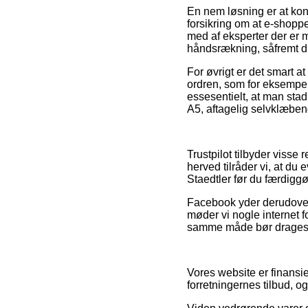
En nem løsning er at kont
forsikring om at e-shopp
med af eksperter der er
håndsrækning, såfremt d
For øvrigt er det smart
ordren, som for eksempel
essesentielt, at man stad
A5, aftagelig selvklæbend
Trustpilot tilbyder visse
herved tilråder vi, at d
Staedtler før du færdigg
Facebook yder derudover 
møder vi nogle internet 
samme måde bør drages fo
Vores website er finansier
forretningernes tilbud, o