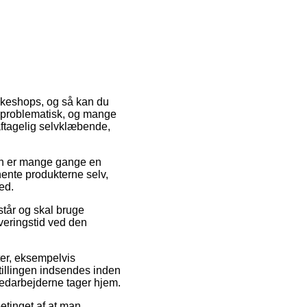
akkeshops, og så kan du
 uproblematisk, og mange
ftagelig selvklæbende,
 Den er mange gange en
 hente produkterne selv,
ed.
står og skal bruge
veringstid ved den
ter, eksempelvis
tillingen indsendes inden
 medarbejderne tager hjem.
betinget af at man