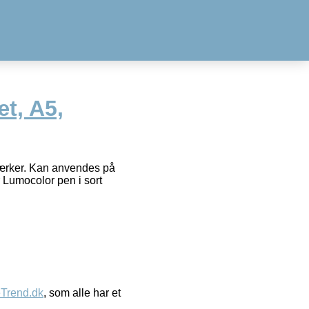
t, A5,
ærker. Kan anvendes på
 Lumocolor pen i sort
eTrend.dk
, som alle har et