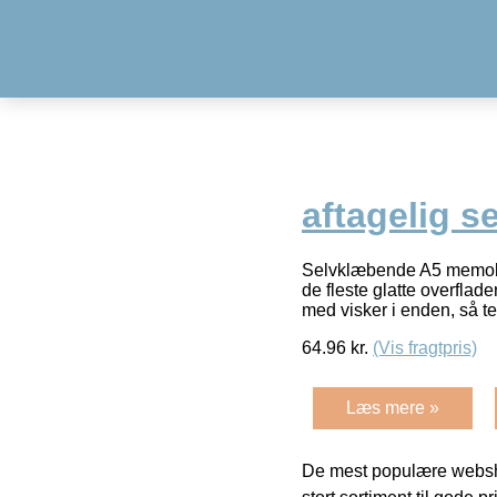
aftagelig s
Selvklæbende A5 memoboa
de fleste glatte overfla
med visker i enden, så t
64.96
kr.
(Vis fragtpris)
Læs mere »
De mest populære websho