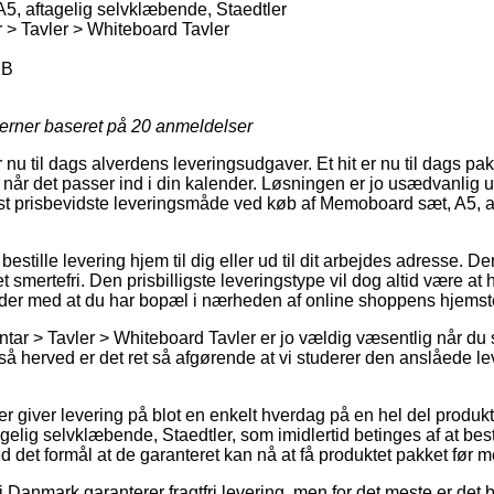
, aftagelig selvklæbende, Staedtler
 > Tavler > Whiteboard Tavler
MB
jerner baseret på
20
anmeldelser
nu til dags alverdens leveringsudgaver. Et hit er nu til dags p
r når det passer ind i din kalender. Løsningen er jo usædvanlig
 prisbevidste leveringsmåde ved køb af Memoboard sæt, A5, a
 bestille levering hjem til dig eller ud til dit arbejdes adresse.
t smertefri. Den prisbilligste leveringstype vil dog altid være at
lder med at du har bopæl i nærheden af online shoppens hjemst
ntar > Tavler > Whiteboard Tavler er jo vældig væsentlig når du 
så herved er det ret så afgørende at vi studerer den anslåede le
er giver levering på blot en enkelt hverdag på en hel del produk
elig selvklæbende, Staedtler, som imidlertid betinges af at bes
ed det formål at de garanteret kan nå at få produktet pakket før
 i Danmark garanterer fragtfri levering, men for det meste er det 