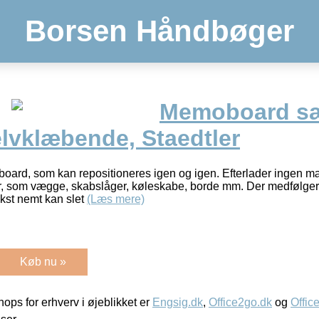
Borsen Håndbøger
Memoboard sæ
elvklæbende, Staedtler
rd, som kan repositioneres igen og igen. Efterlader ingen m
der, som vægge, skabslåger, køleskabe, borde mm. Der medfølger
ekst nemt kan slet
(Læs mere)
Køb nu »
ps for erhverv i øjeblikket er
Engsig.dk
,
Office2go.dk
og
Offic