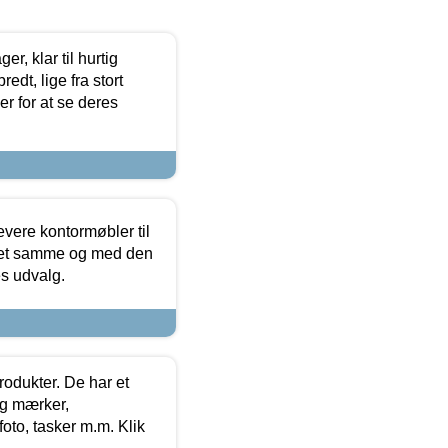
, klar til hurtig
edt, lige fra stort
er for at se deres
evere kontormøbler til
 det samme og med den
es udvalg.
rodukter. De har et
og mærker,
foto, tasker m.m. Klik