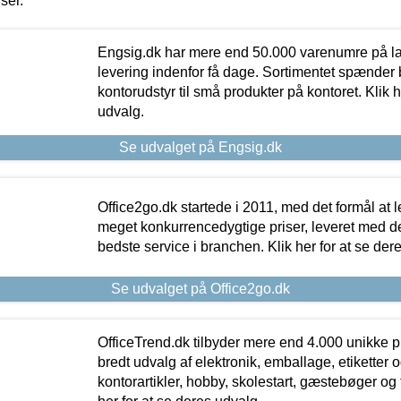
iser.
Engsig.dk har mere end 50.000 varenumre på lager
levering indenfor få dage. Sortimentet spænder br
kontorudstyr til små produkter på kontoret. Klik h
udvalg.
Se udvalget på Engsig.dk
Office2go.dk startede i 2011, med det formål at l
meget konkurrencedygtige priser, leveret med
bedste service i branchen. Klik her for at se der
Se udvalget på Office2go.dk
OfficeTrend.dk tilbyder mere end 4.000 unikke p
bredt udvalg af elektronik, emballage, etiketter 
kontorartikler, hobby, skolestart, gæstebøger og 