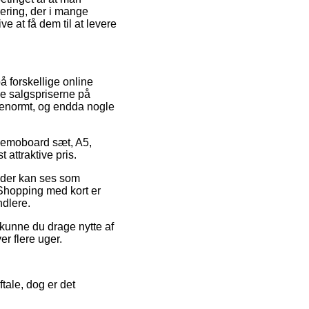
ering, der i mange
e at få dem til at levere
på forskellige online
nge salgspriserne på
– enormt, og endda nogle
 Memoboard sæt, A5,
 attraktive pris.
s der kan ses som
Shopping med kort er
ndlere.
 kunne du drage nytte af
er flere uger.
tale, dog er det