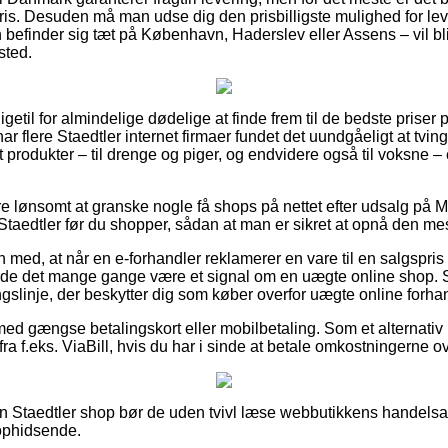
ris. Desuden må man udse dig den prisbilligste mulighed for lev
befinder sig tæt på København, Haderslev eller Assens – vil bliv
sted.
getil for almindelige dødelige at finde frem til de bedste priser 
har flere Staedtler internet firmaer fundet det uundgåeligt at tvi
st produkter – til drenge og piger, og endvidere også til voksne 
re lønsomt at granske nogle få shops på nettet efter udsalg på
taedtler før du shopper, sådan at man er sikret at opnå den mest
med, at når en e-forhandler reklamerer en vare til en salgspri
urde det mange gange være et signal om en uægte online shop. 
ngslinje, der beskytter dig som køber overfor uægte online forha
 med gængse betalingskort eller mobilbetaling. Som et alternativ
ra f.eks. ViaBill, hvis du har i sinde at betale omkostningerne ov
 Staedtler shop bør de uden tvivl læse webbutikkens handelsaf
 ophidsende.