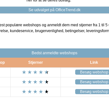
her for at se deres udvalg.
Se udvalget på OfficeTrend.dk
t populære webshops og anmeldt dem med stjerner fra 1 til 5 ud
rrelse, kundeservice, brugervenlighed, betingelser, leveringsfor
Bedst anmeldte webshops
op
Stjerner
Link
Besøg webshop
Besøg webshop
Besøg webshop