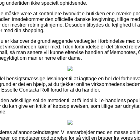
 dog undertiden ikke specielt ophidsende.
måske være at kontrollere hvorvidt e-butikken er e-mærke godk
dlen imødekommer den officielle danske lovgivning, tillige med a
 der mestrer retningslinjerne. Desuden tilbydes du lejlighed til at
ger med din shopping.
du er klar over de grundlæggende vedtægter i forbindelse med 
t virksomheden kører med. I den forbindelse er det tilmed releva
mail, så man senere vil kunne eftervise handlen af Memonotes, 
igegyldigt om man er herre eller dame.
n del hensigtsmæssige løsninger til at iagttage en hel del forhe
 grund er det en hjælp, at du tjekker online virksomhedens be
Esselte Contacta Roll forud for at du handler.
 adskillige solide metoder til at få indblik i e-handlens popula
u kan give en kritik af købsoplevelsen, som tillige bør udnyttes ti
ne.
ieres af annonceindtægter. Vi samarbejder med en masse online
rer, og modtager godtgørelse for så vidt en bruger fra vores sid