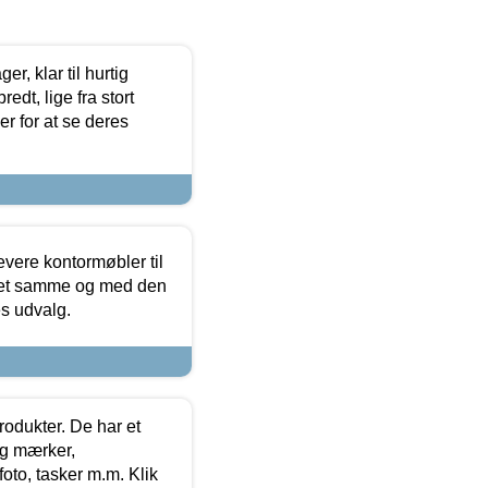
, klar til hurtig
edt, lige fra stort
er for at se deres
evere kontormøbler til
 det samme og med den
es udvalg.
rodukter. De har et
og mærker,
foto, tasker m.m. Klik