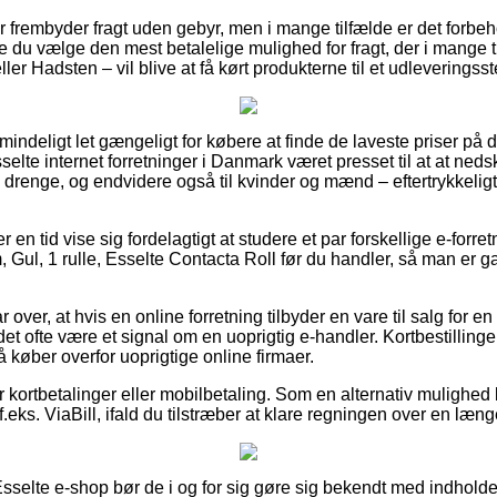
 frembyder fragt uden gebyr, men i mange tilfælde er det forbeh
e du vælge den mest betalelige mulighed for fragt, der i mange 
ler Hadsten – vil blive at få kørt produkterne til et udleveringsst
mindeligt let gængeligt for købere at finde de laveste priser på d
selte internet forretninger i Danmark været presset til at at ne
og drenge, og endvidere også til kvinder og mænd – eftertrykkeli
r en tid vise sig fordelagtigt at studere et par forskellige e-forret
l, 1 rulle, Esselte Contacta Roll før du handler, så man er gara
r over, at hvis en online forretning tilbyder en vare til salg for e
 det ofte være et signal om en uoprigtig e-handler. Kortbestillinger
å køber overfor uoprigtige online firmaer.
for kortbetalinger eller mobilbetaling. Som en alternativ mulighed
f.eks. ViaBill, ifald du tilstræber at klare regningen over en læn
sselte e-shop bør de i og for sig gøre sig bekendt med indholde