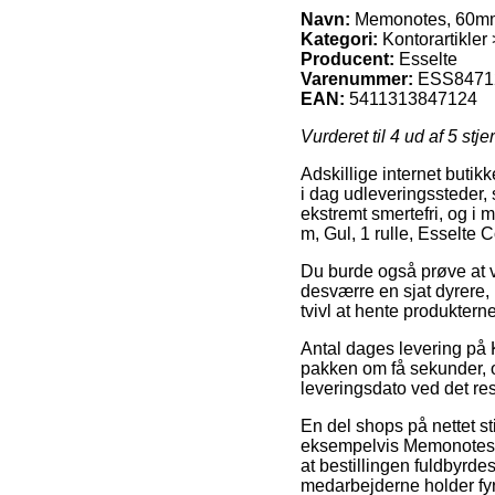
Navn:
Memonotes, 60mmx1
Kategori:
Kontorartikler 
Producent:
Esselte
Varenummer:
ESS8471
EAN:
5411313847124
Vurderet til
4
ud af 5 stje
Adskillige internet butikk
i dag udleveringssteder,
ekstremt smertefri, og i
m, Gul, 1 rulle, Esselte C
Du burde også prøve at væ
desværre en sjat dyrere
tvivl at hente produktern
Antal dages levering på K
pakken om få sekunder, o
leveringsdato ved det re
En del shops på nettet st
eksempelvis Memonotes, 6
at bestillingen fuldbyrdes
medarbejderne holder fyr