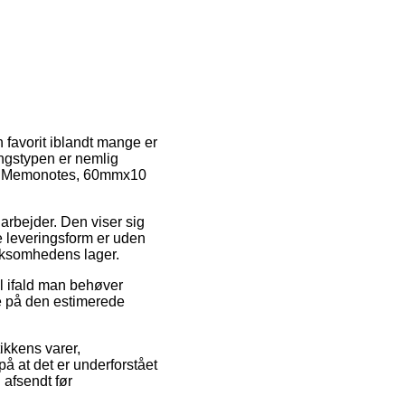
n favorit iblandt mange er
ingstypen er nemlig
b af Memonotes, 60mmx10
arbejder. Den viser sig
 leveringsform er uden
virksomhedens lager.
al ifald man behøver
e på den estimerede
ikkens varer,
 at det er underforstået
 afsendt før