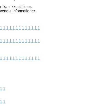
 kan ikke stille os
nvendte informationer.
1
1
1
1
1
1
1
1
1
1
1
1
1
1
1
1
1
1
1
1
1
1
1
1
1
1
1
1
1
1
1
1
1
1
1
1
1
1
1
1
1
1
1