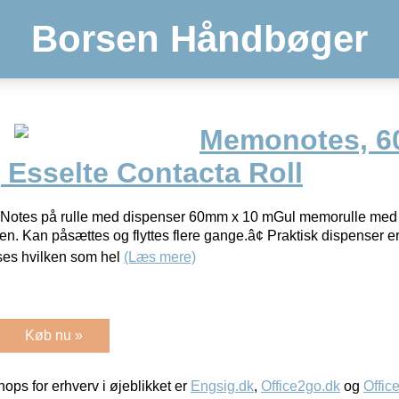
Borsen Håndbøger
Memonotes, 6
e, Esselte Contacta Roll
 Notes på rulle med dispenser 60mm x 10 mGul memorulle med 
. Kan påsættes og flyttes flere gange.â¢ Praktisk dispenser er i
ses hvilken som hel
(Læs mere)
Køb nu »
ps for erhverv i øjeblikket er
Engsig.dk
,
Office2go.dk
og
Offic