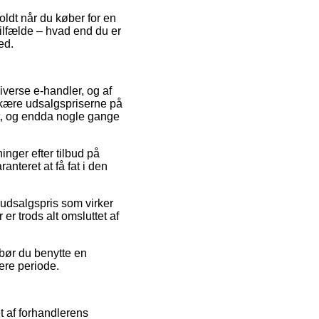
oldt når du køber for en
tilfælde – hvad end du er
ed.
iverse e-handler, og af
dskære udsalgspriserne på
gt, og endda nogle gange
ninger efter tilbud på
nteret at få fat i den
n udsalgspris som virker
 er trods alt omsluttet af
 bør du benytte en
gere periode.
t af forhandlerens