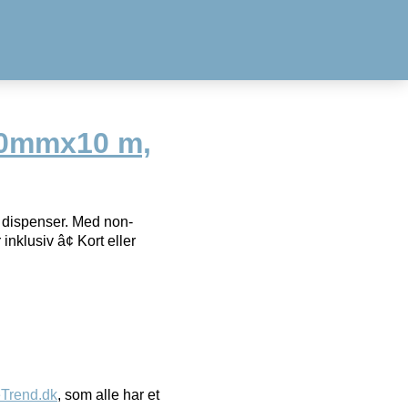
0mmx10 m,
dispenser. Med non-
nklusiv â¢ Kort eller
eTrend.dk
, som alle har et