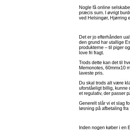
Nogle få online selskaber
præcis sum. I øvrigt burd
ved Helsingør, Hjørring el
Det er jo efterhånden ual
den grund har utallige Es
produkterne – til piger 
love fri fragt.
Trods dette kan det til hve
Memonotes, 60mmx10 m, Gu
laveste pris.
Du skal trods alt være kla
uforståeligt billig, kunne
et regulativ, der passer p
Generelt slår vi et slag 
løsning på afbetaling fra 
Inden nogen køber i en E