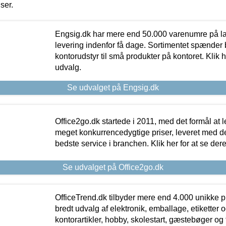
iser.
Engsig.dk har mere end 50.000 varenumre på lager
levering indenfor få dage. Sortimentet spænder br
kontorudstyr til små produkter på kontoret. Klik h
udvalg.
Se udvalget på Engsig.dk
Office2go.dk startede i 2011, med det formål at l
meget konkurrencedygtige priser, leveret med
bedste service i branchen. Klik her for at se der
Se udvalget på Office2go.dk
OfficeTrend.dk tilbyder mere end 4.000 unikke p
bredt udvalg af elektronik, emballage, etiketter 
kontorartikler, hobby, skolestart, gæstebøger og 