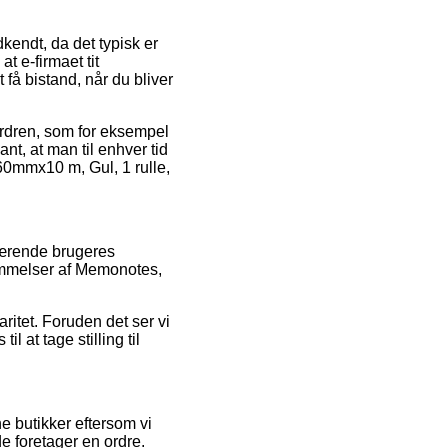
endt, da det typisk er
t e-firmaet tit
 få bistand, når du bliver
ordren, som for eksempel
nt, at man til enhver tid
60mmx10 m, Gul, 1 rulle,
nværende brugeres
dømmelser af Memonotes,
ritet. Foruden det ser vi
l at tage stilling til
 butikker eftersom vi
e foretager en ordre.