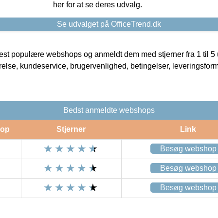
her for at se deres udvalg.
Se udvalget på OfficeTrend.dk
t populære webshops og anmeldt dem med stjerner fra 1 til 5 ud
rrelse, kundeservice, brugervenlighed, betingelser, leveringsfor
Bedst anmeldte webshops
op
Stjerner
Link
Besøg webshop
Besøg webshop
Besøg webshop