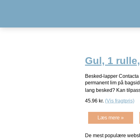
Gul, 1 rull
Besked-lapper Contacta
permanent lim på bagsiden
lang besked? Kan tilpas
45.96
kr.
(Vis fragtpris)
Læs mere »
De mest populære websho