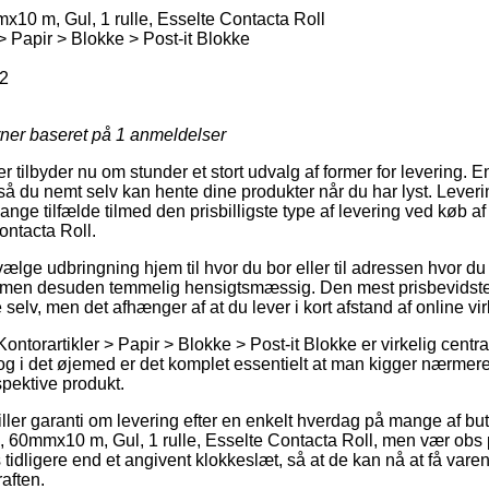
0 m, Gul, 1 rulle, Esselte Contacta Roll
> Papir > Blokke > Post-it Blokke
2
rner baseret på
1
anmeldelser
er tilbyder nu om stunder et stort udvalg af former for levering. E
 så du nemt selv kan hente dine produkter når du har lyst. Lever
 mange tilfælde tilmed den prisbilligste type af levering ved kø
ontacta Roll.
lge udbringning hjem til hvor du bor eller til adressen hvor du 
, men desuden temmelig hensigtsmæssig. Den mest prisbevidste
e selv, men det afhænger af at du lever i kort afstand af online 
ontorartikler > Papir > Blokke > Post-it Blokke er virkelig centr
g i det øjemed er det komplet essentielt at man kigger nærmer
spektive produkt.
iller garanti om levering efter en enkelt hverdag på mange af but
0mmx10 m, Gul, 1 rulle, Esselte Contacta Roll, men vær obs på
 tidligere end et angivent klokkeslæt, så at de kan nå at få varen
aften.