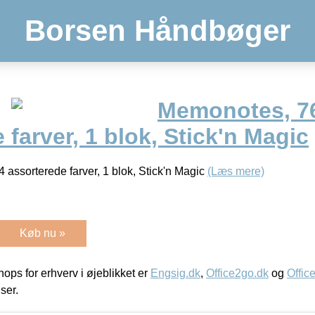
Borsen Håndbøger
Memonotes, 7
 farver, 1 blok, Stick'n Magic
assorterede farver, 1 blok, Stick'n Magic
(Læs mere)
Køb nu »
ps for erhverv i øjeblikket er
Engsig.dk
,
Office2go.dk
og
Offic
iser.