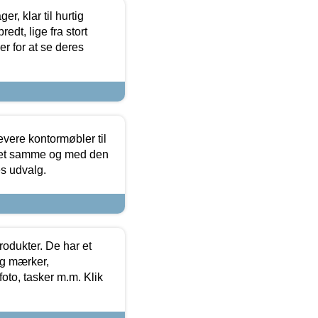
, klar til hurtig
edt, lige fra stort
er for at se deres
evere kontormøbler til
 det samme og med den
es udvalg.
rodukter. De har et
og mærker,
foto, tasker m.m. Klik