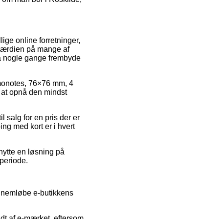
.
llige online forretninger,
gsværdien på mange af
dda nogle gange frembyde
Memonotes, 76×76 mm, 4
å at opnå den mindst
 salg for en pris der er
ng med kort er i hvert
nytte en løsning på
 periode.
ennemløbe e-butikkens
dt af e-mærket, eftersom