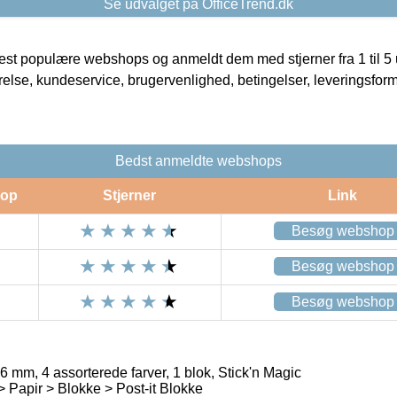
Se udvalget på OfficeTrend.dk
t populære webshops og anmeldt dem med stjerner fra 1 til 5 ud
rrelse, kundeservice, brugervenlighed, betingelser, leveringsfor
Bedst anmeldte webshops
op
Stjerner
Link
Besøg webshop
Besøg webshop
Besøg webshop
mm, 4 assorterede farver, 1 blok, Stick'n Magic
> Papir > Blokke > Post-it Blokke