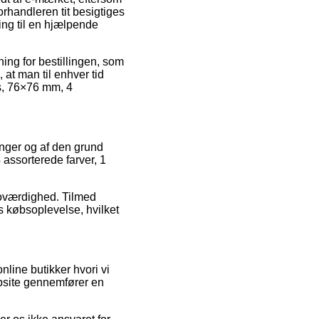
forhandleren tit besigtiges
ing til en hjælpende
ning for bestillingen, som
 at man til enhver tid
s, 76×76 mm, 4
inger og af den grund
assorterede farver, 1
roværdighed. Tilmed
s købsoplevelse, hvilket
line butikker hvori vi
ebsite gennemfører en