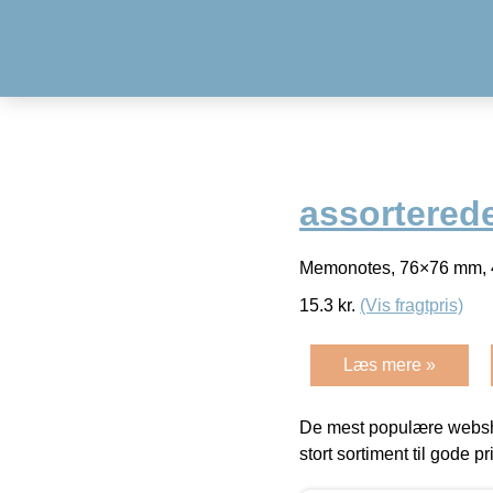
assorterede
Memonotes, 76×76 mm, 4 
15.3
kr.
(Vis fragtpris)
Læs mere »
De mest populære websho
stort sortiment til gode pr