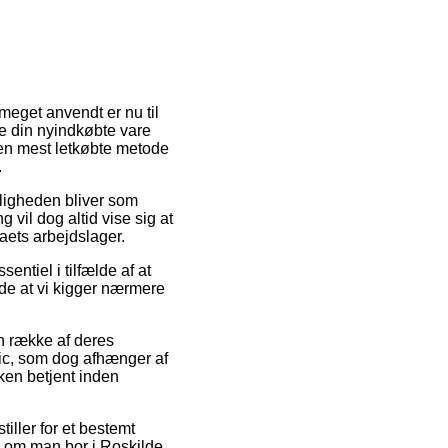
 meget anvendt er nu til
te din nyindkøbte vare
den mest letkøbte metode
.
 Muligheden bliver som
 vil dog altid vise sig at
aets arbejdslager.
entiel i tilfælde af at
nde at vi kigger nærmere
n række af deres
ic, som dog afhænger af
kken betjent inden
iller for et bestemt
l om man bor i Roskilde,