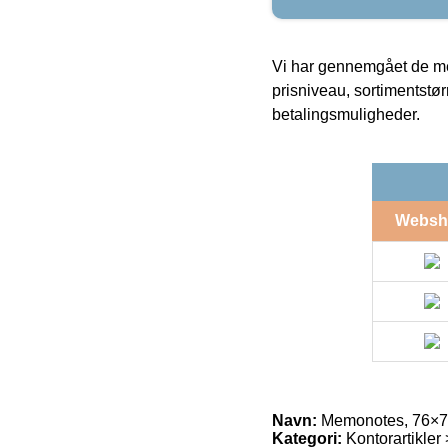
Vi har gennemgået de mes
prisniveau, sortimentstø
betalingsmuligheder.
Websh
Navn:
Memonotes, 76×76 
Kategori:
Kontorartikler 