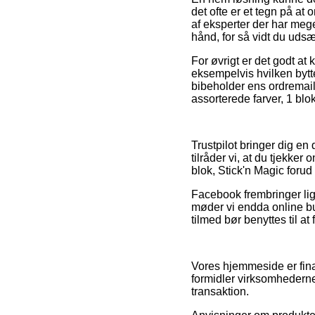
det ofte er et tegn på at 
af eksperter der har meg
hånd, for så vidt du udsæ
For øvrigt er det godt at
eksempelvis hvilken bytte
bibeholder ens ordremai
assorterede farver, 1 blok
Trustpilot bringer dig e
tilråder vi, at du tjekk
blok, Stick'n Magic forud 
Facebook frembringer lig
møder vi endda online bu
tilmed bør benyttes til a
Vores hjemmeside er fina
formidler virksomhederne
transaktion.