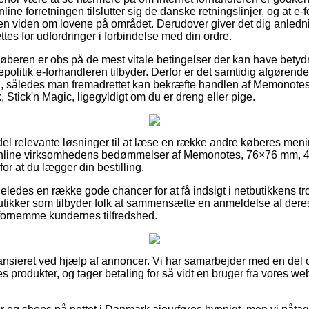
online forretningen tilslutter sig de danske retningslinjer, og at e-
en viden om lovene på området. Derudover giver det dig anledn
ttes for udfordringer i forbindelse med din ordre.
 køberen er obs på de mest vitale betingelser der kan have betyd
politik e-forhandleren tilbyder. Derfor er det samtidig afgørende,
l, således man fremadrettet kan bekræfte handlen af Memonote
, Stick'n Magic, ligegyldigt om du er dreng eller pige.
n del relevante løsninger til at læse en række andre køberes men
er online virksomhedens bedømmelser af Memonotes, 76×76 mm, 4 
for at du lægger din bestilling.
eledes en række gode chancer for at få indsigt i netbutikkens t
tikker som tilbyder folk at sammensætte en anmeldelse af dere
t fornemme kundernes tilfredshed.
nsieret ved hjælp af annoncer. Vi har samarbejder med en del on
s produkter, og tager betaling for så vidt en bruger fra vores w