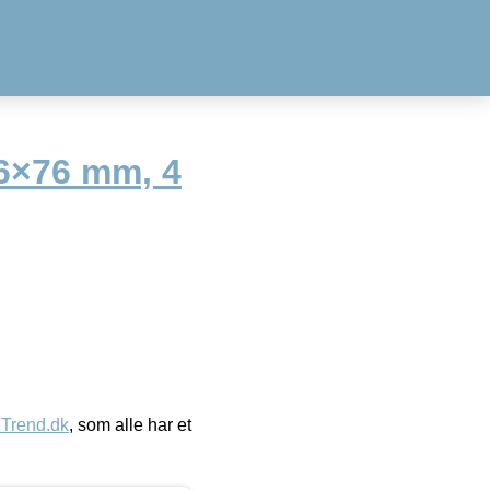
6×76 mm, 4
eTrend.dk
, som alle har et