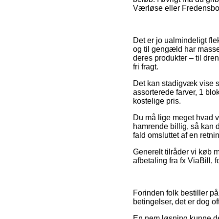
Værløse eller Fredensborg 
Det er jo ualmindeligt flek
og til gengæld har masse
deres produkter – til dr
fri fragt.
Det kan stadigvæk vise si
assorterede farver, 1 bl
kostelige pris.
Du må lige meget hvad vær
hamrende billig, så kan 
fald omsluttet af en retn
Generelt tilråder vi køb 
afbetaling fra fx ViaBill,
Forinden folk bestiller 
betingelser, det er dog 
En nem løsning kunne de