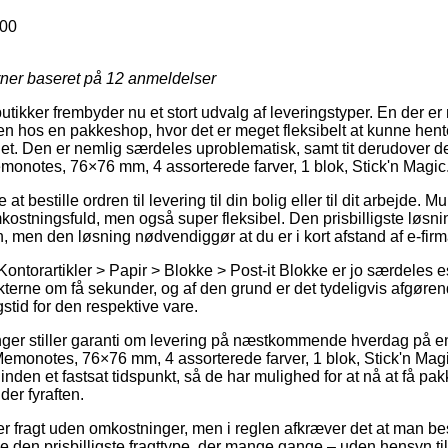
00
rner baseret på
12
anmeldelser
butikker frembyder nu et stort udvalg af leveringstyper. En der er
ken hos en pakkeshop, hvor det er meget fleksibelt at kunne hen
det. Den er nemlig særdeles uproblematisk, samt tit derudover 
emonotes, 76×76 mm, 4 assorterede farver, 1 blok, Stick'n Magic
at bestille ordren til levering til din bolig eller til dit arbejde.
ostningsfuld, men også super fleksibel. Den prisbilligste løsning
, men den løsning nødvendiggør at du er i kort afstand af e-firm
ontorartikler > Papir > Blokke > Post-it Blokke er jo særdeles ess
terne om få sekunder, og af den grund er det tydeligvis afgøre
stid for den respektive vare.
nger stiller garanti om levering på næstkommende hverdag på e
emonotes, 76×76 mm, 4 assorterede farver, 1 blok, Stick'n Mag
 inden et fastsat tidspunkt, så de har mulighed for at nå at få pa
er fyraften.
 fragt uden omkostninger, men i reglen afkræver det at man best
be den prisbilligste fragttype, der mange gange – uden hensyn ti