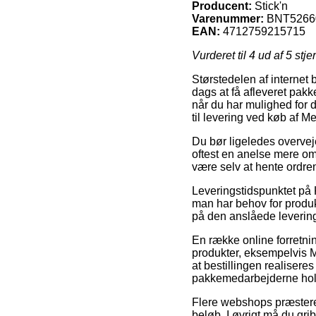
Producent:
Stick'n
Varenummer:
BNT5266
EAN:
4712759215715
Vurderet til
4
ud af 5 stje
Størstedelen af internet 
dags at få afleveret pak
når du har mulighed for 
til levering ved køb af M
Du bør ligeledes overveje 
oftest en anelse mere omk
være selv at hente ordren
Leveringstidspunktet på K
man har behov for produk
på den anslåede levering
En række online forretni
produkter, eksempelvis M
at bestillingen realiseres
pakkemedarbejderne hold
Flere webshops præsterer
beløb. I øvrigt må du gri