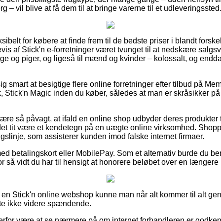
– vil blive at få dem til at bringe varerne til et udleveringssted
sibelt for købere at finde frem til de bedste priser i blandt forske
vis af Stick'n e-forretninger været tvunget til at nedskære sal
enge og piger, og ligeså til mænd og kvinder – kolossalt, og en
g smart at besigtige flere online forretninger efter tilbud på 
ok, Stick'n Magic inden du køber, således at man er skråsikker p
e så påvagt, at ifald en online shop udbyder deres produkter til
det tit være et kendetegn på en uægte online virksomhed. Shoppi
ingslinje, som assisterer kunden imod falske internet firmaer.
med betalingskort eller MobilePay. Som et alternativ burde du be
 for så vidt du har til hensigt at honorere beløbet over en længere
på en Stick'n online webshop kunne man når alt kommer til alt g
ofte ikke videre spændende.
rfor være at se nærmere på om internet forhandleren er godken