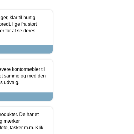
, klar til hurtig
edt, lige fra stort
er for at se deres
evere kontormøbler til
 det samme og med den
es udvalg.
rodukter. De har et
og mærker,
foto, tasker m.m. Klik