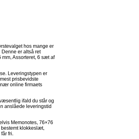
Førstevalget hos mange er
 Denne er altså ret
 mm, Assorteret, 6 sæt af
esse. Leveringstypen er
mest prisbevidste
nær online firmaets
væsentlig ifald du står og
den anslåede leveringstid
mpelvis Memonotes, 76×76
t bestemt klokkeslæt,
år fri.