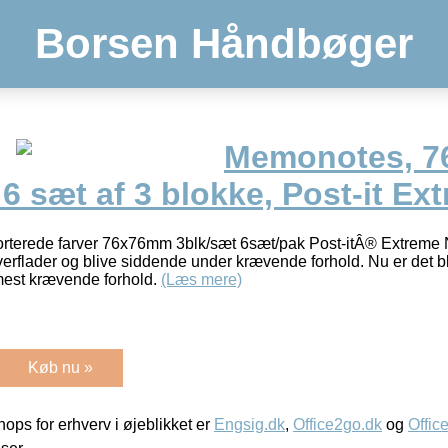
Borsen Håndbøger
Memonotes, 7
 6 sæt af 3 blokke, Post-it Ex
orterede farver 76x76mm 3blk/sæt 6sæt/pak Post-itÂ® Extreme No
erflader og blive siddende under krævende forhold. Nu er det ble
est krævende forhold.
(Læs mere)
Køb nu »
ps for erhverv i øjeblikket er
Engsig.dk
,
Office2go.dk
og
Offic