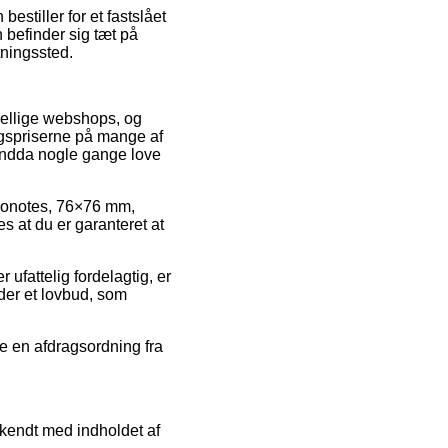
stiller for et fastslået
 befinder sig tæt på
tningssted.
skellige webshops, og
algspriserne på mange af
 endda nogle gange love
emonotes, 76×76 mm,
s at du er garanteret at
r ufattelig fordelagtig, er
der et lovbud, som
te en afdragsordning fra
bekendt med indholdet af