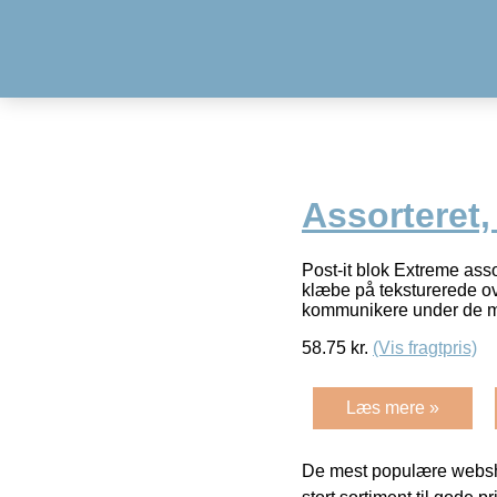
Assorteret,
Post-it blok Extreme ass
klæbe på teksturerede ov
kommunikere under de m
58.75
kr.
(Vis fragtpris)
Læs mere »
De mest populære websho