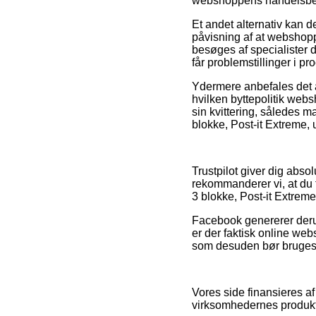
webshoppens handelsbetin
Et andet alternativ kan d
påvisning af at webshoppe
besøges af specialister d
får problemstillinger i p
Ydermere anbefales det a
hvilken byttepolitik web
sin kvittering, således 
blokke, Post-it Extreme,
Trustpilot giver dig abso
rekommanderer vi, at du 
3 blokke, Post-it Extreme
Facebook genererer derudo
er der faktisk online we
som desuden bør bruges 
Vores side finansieres af
virksomhedernes produkte