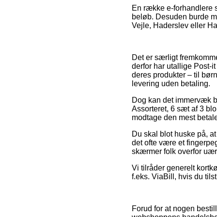
En række e-forhandlere si
beløb. Desuden burde man
Vejle, Haderslev eller Ham
Det er særligt fremkommel
derfor har utallige Post-
deres produkter – til bø
levering uden betaling.
Dog kan det immervæk bli
Assorteret, 6 sæt af 3 bl
modtage den mest betalel
Du skal blot huske på, at 
det ofte være et fingerp
skærmer folk overfor uær
Vi tilråder generelt kort
f.eks. ViaBill, hvis du t
Forud for at nogen bestil