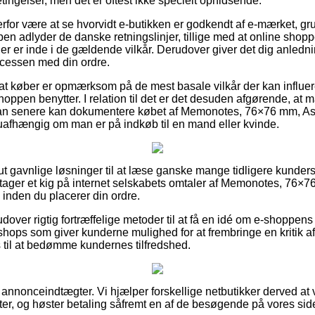
gelser, men det er oftest ikke specielt ophidsende.
erfor være at se hvorvidt e-butikken er godkendt af e-mærket, gr
n adlyder de danske retningslinjer, tillige med at online shoppe
er er inde i de gældende vilkår. Derudover giver det dig anlednin
rocessen med din ordre.
t køber er opmærksom på de mest basale vilkår der kan influere
shoppen benytter. I relation til det er det desuden afgørende, a
man senere kan dokumentere købet af Memonotes, 76×76 mm, Asso
 uafhængig om man er på indkøb til en mand eller kvinde.
lut gavnlige løsninger til at læse ganske mange tidligere kunder
tager et kig på internet selskabets omtaler af Memonotes, 76×76
 inden du placerer din ordre.
ver rigtig fortræffelige metoder til at få en idé om e-shoppens
bshops som giver kunderne mulighed for at frembringe en kritik 
til at bedømme kundernes tilfredshed.
 annonceindtægter. Vi hjælper forskellige netbutikker derved at 
r, og høster betaling såfremt en af de besøgende på vores side 