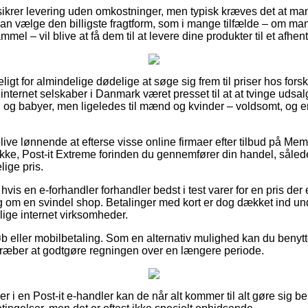
krer levering uden omkostninger, men typisk kræves det at man be
 vælge den billigste fragtform, som i mange tilfælde – om man
mel – vil blive at få dem til at levere dine produkter til et afhen
igt for almindelige dødelige at søge sig frem til priser hos for
it internet selskaber i Danmark været presset til at at tvinge uds
rn og babyer, men ligeledes til mænd og kvinder – voldsomt, og
ve lønnende at efterse visse online firmaer efter tilbud på M
okke, Post-it Extreme forinden du gennemfører din handel, sålede
ige pris.
hvis en e-forhandler forhandler bedst i test varer for en pris der e
eg om en svindel shop. Betalinger med kort er dog dækket ind un
lige internet virksomheder.
køb eller mobilbetaling. Som en alternativ mulighed kan du benyt
ilstræber at godtgøre regningen over en længere periode.
ler i en Post-it e-handler kan de når alt kommer til alt gøre sig 