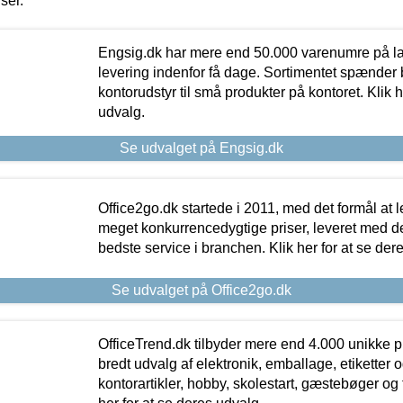
iser.
Engsig.dk har mere end 50.000 varenumre på lager
levering indenfor få dage. Sortimentet spænder br
kontorudstyr til små produkter på kontoret. Klik h
udvalg.
Se udvalget på Engsig.dk
Office2go.dk startede i 2011, med det formål at l
meget konkurrencedygtige priser, leveret med
bedste service i branchen. Klik her for at se der
Se udvalget på Office2go.dk
OfficeTrend.dk tilbyder mere end 4.000 unikke p
bredt udvalg af elektronik, emballage, etiketter 
kontorartikler, hobby, skolestart, gæstebøger og 