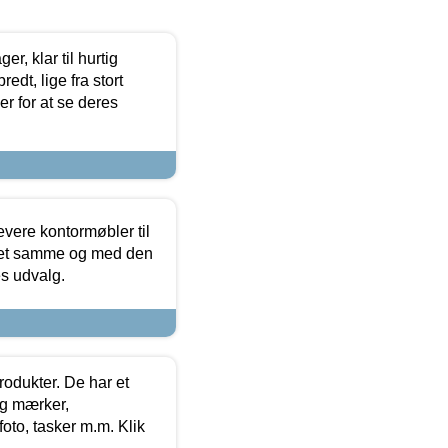
, klar til hurtig
edt, lige fra stort
er for at se deres
evere kontormøbler til
 det samme og med den
es udvalg.
rodukter. De har et
og mærker,
foto, tasker m.m. Klik