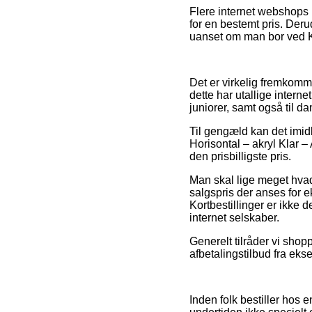
Flere internet webshops 
for en bestemt pris. Deru
uanset om man bor ved Køg
Det er virkelig fremkomme
dette har utallige intern
juniorer, samt også til 
Til gengæld kan det imidl
Horisontal – akryl Klar –
den prisbilligste pris.
Man skal lige meget hvad 
salgspris der anses for 
Kortbestillinger er ikke 
internet selskaber.
Generelt tilråder vi shop
afbetalingstilbud fra eks
Inden folk bestiller hos 