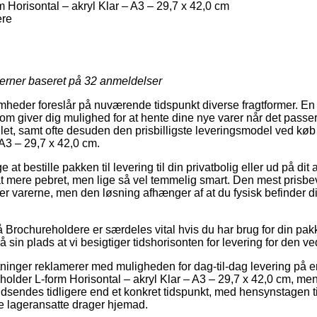
Horisontal – akryl Klar – A3 – 29,7 x 42,0 cm
ere
jerner baseret på
32
anmeldelser
mheder foreslår på nuværende tidspunkt diverse fragtformer. En f
m giver dig mulighed for at hente dine nye varer når det passer 
let, samt ofte desuden den prisbilligste leveringsmodel ved kø
 A3 – 29,7 x 42,0 cm.
t bestille pakken til levering til din privatbolig eller ud på di
at mere pebret, men lige så vel temmelig smart. Den mest prisb
ter varerne, men den løsning afhænger af at du fysisk befinder d
Brochureholdere er særdeles vital hvis du har brug for din pak
å sin plads at vi besigtiger tidshorisonten for levering for den
inger reklamerer med muligheden for dag-til-dag levering på e
older L-form Horisontal – akryl Klar – A3 – 29,7 x 42,0 cm, men
indsendes tidligere end et konkret tidspunkt, med hensynstagen ti
e lageransatte drager hjemad.