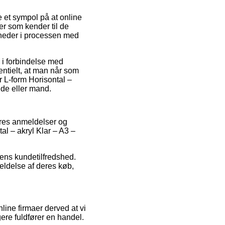
e et sympol på at online
er som kender til de
gheder i processen med
 i forbindelse med
sentielt, at man når som
r L-form Horisontal –
nde eller mand.
beres anmeldelser og
tal – akryl Klar – A3 –
pens kundetilfredshed.
eldelse af deres køb,
line firmaer derved at vi
ere fuldfører en handel.