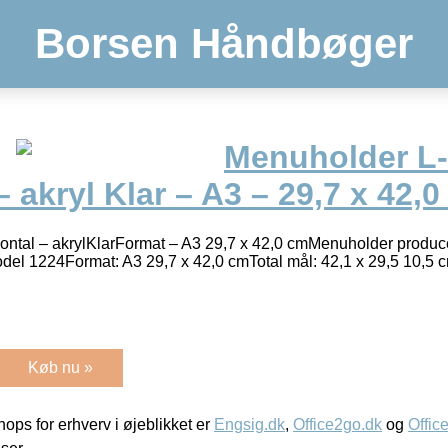
Borsen Håndbøger
Menuholder L
– akryl Klar – A3 – 29,7 x 42,
ontal – akrylKlarFormat – A3 29,7 x 42,0 cmMenuholder producer
Model 1224Format: A3 29,7 x 42,0 cmTotal mål: 42,1 x 29,5 10,5
Køb nu »
ps for erhverv i øjeblikket er
Engsig.dk
,
Office2go.dk
og
Offic