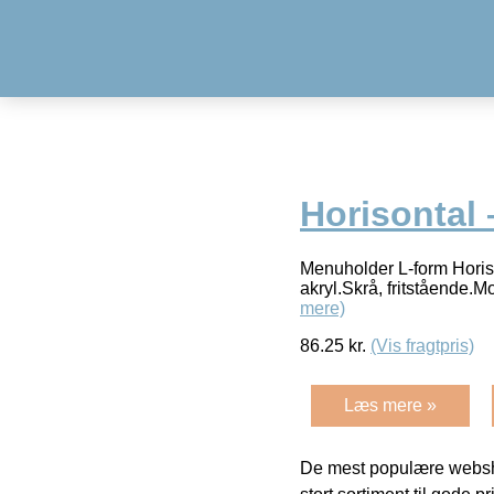
Horisontal 
Menuholder L-form Horis
akryl.Skrå, fritstående.
mere)
86.25
kr.
(Vis fragtpris)
Læs mere »
De mest populære websho