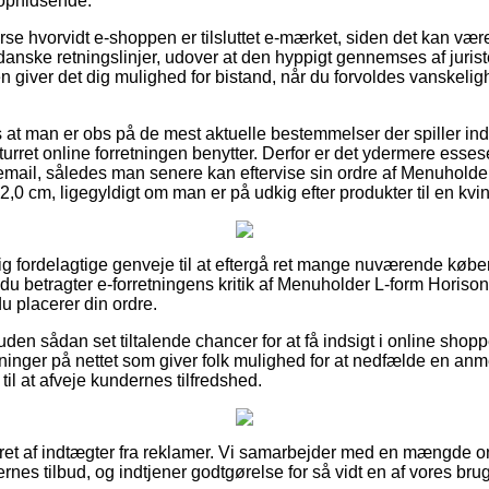
 ophidsende.
terse hvorvidt e-shoppen er tilsluttet e-mærket, siden det kan vær
anske retningslinjer, udover at den hyppigt gennemses af jurist
 giver det dig mulighed for bistand, når du forvoldes vanskeli
 at man er obs på de mest aktuelle bestemmelser der spiller ind
returret online forretningen benytter. Derfor er det ydermere esse
remail, således man senere kan eftervise sin ordre af Menuholde
42,0 cm, ligegyldigt om man er på udkig efter produkter til en kvi
elig fordelagtige genveje til at eftergå ret mange nuværende kø
t du betragter e-forretningens kritik af Menuholder L-form Horison
u placerer din ordre.
en sådan set tiltalende chancer for at få indsigt i online shop
tninger på nettet som giver folk mulighed for at nedfælde en anm
til at afveje kundernes tilfredshed.
eret af indtægter fra reklamer. Vi samarbejder med en mængde on
es tilbud, og indtjener godtgørelse for så vidt en af vores brug