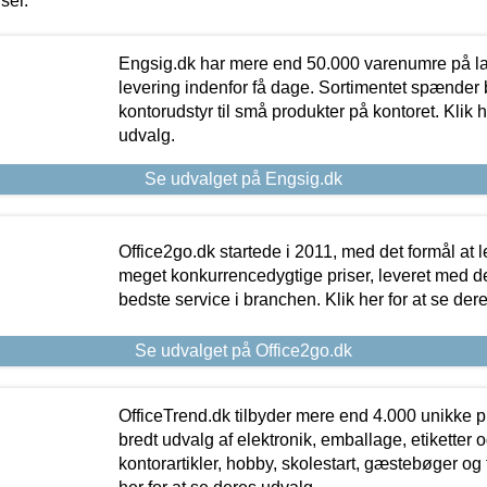
iser.
Engsig.dk har mere end 50.000 varenumre på lager
levering indenfor få dage. Sortimentet spænder br
kontorudstyr til små produkter på kontoret. Klik h
udvalg.
Se udvalget på Engsig.dk
Office2go.dk startede i 2011, med det formål at l
meget konkurrencedygtige priser, leveret med
bedste service i branchen. Klik her for at se der
Se udvalget på Office2go.dk
OfficeTrend.dk tilbyder mere end 4.000 unikke p
bredt udvalg af elektronik, emballage, etiketter 
kontorartikler, hobby, skolestart, gæstebøger og 