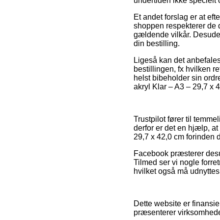
undertiden ikke specielt
Et andet forslag er at ef
shoppen respekterer de d
gældende vilkår. Desuden
din bestilling.
Ligeså kan det anbefales
bestillingen, fx hvilken 
helst bibeholder sin ord
akryl Klar – A3 – 29,7 x 
Trustpilot fører til temm
derfor er det en hjælp, a
29,7 x 42,0 cm forinden d
Facebook præsterer desud
Tilmed ser vi nogle forre
hvilket også må udnyttes 
Dette website er finansi
præsenterer virksomhedern