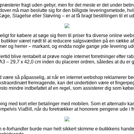
præsterer fragt uden gebyr, men for det meste er det under betin
dover må man beslutte sig for den billigste leveringsmetode, hvi
e, Slagelse eller Støvring – er at få bragt bestillingen til et u
ligt for købere at søge sig frem til priser fra diverse online we
et butikker været nødt til at reducere salgsværdien på en række af
damer og herrer – markant, og endda nogle gange yde levering u
ertid blive rentabelt at prøve nogle internet forretninger efter 
 A3 – 29,7 x 42,0 cm inden du placerer ordren, således at du er 
være så påpasselig, at når en internet webshop reklamerer bedst
ekstraordinært fremragende, kan det undertiden være et fingerpe
desto mindre indbefattet af en regel, som assisterer dig som købe
ping med kort eller betalinger med mobilen. Som et alternativ kan
empelvis ViaBill, når du foretrækker at honorere pengene ude i f
en e-forhandler burde man helt sikkert skimme e-butikkens handel