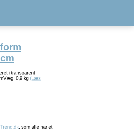
-form
0 cm
et i transparent
 cmVæg: 0,9 kg
(Læs
eTrend.dk
, som alle har et