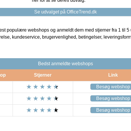
her for at se deres udvalg.
Se udvalget på OfficeTrend.dk
t populære webshops og anmeldt dem med stjerner fra 1 til 5 ud
rrelse, kundeservice, brugervenlighed, betingelser, leveringsfor
Bedst anmeldte webshops
op
Stjerner
Link
Besøg webshop
Besøg webshop
Besøg webshop