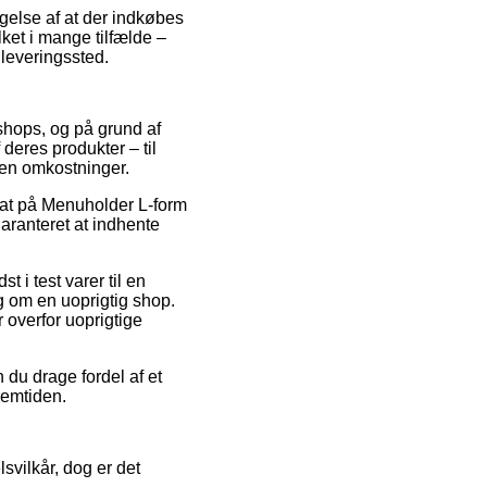
gelse af at der indkøbes
lket i mange tilfælde –
dleveringssted.
bshops, og på grund af
 deres produkter – til
den omkostninger.
rabat på Menuholder L-form
garanteret at indhente
 i test varer til en
g om en uoprigtig shop.
r overfor uoprigtige
 du drage fordel af et
remtiden.
svilkår, dog er det