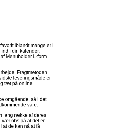
avorit iblandt mange er i
ind i din kalender.
b af Menuholder L-form
t arbejde. Fragtmetoden
evidste leveringsmåde er
ig tæt på online
ke omgående, så i det
 vedkommende vare.
n lang række af deres
 vær obs på at det er
l at de kan nå at få