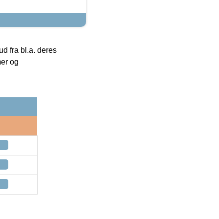
 fra bl.a. deres
mer og