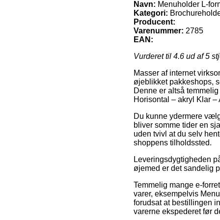
Navn:
Menuholder L-form 
Kategori:
Brochurehold
Producent:
Varenummer:
2785
EAN:
Vurderet til
4.6
ud af 5 st
Masser af internet virkso
øjeblikket pakkeshops, so
Denne er altså temmelig 
Horisontal – akryl Klar –
Du kunne ydermere vælge a
bliver somme tider en sj
uden tvivl at du selv hen
shoppens tilholdssted.
Leveringsdygtigheden på 
øjemed er det sandelig p
Temmelig mange e-forretn
varer, eksempelvis Menuh
forudsat at bestillingen 
varerne ekspederet før d