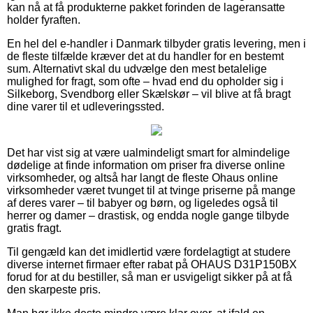
kan nå at få produkterne pakket forinden de lageransatte
holder fyraften.
En hel del e-handler i Danmark tilbyder gratis levering, men i
de fleste tilfælde kræver det at du handler for en bestemt
sum. Alternativt skal du udvælge den mest betalelige
mulighed for fragt, som ofte – hvad end du opholder sig i
Silkeborg, Svendborg eller Skælskør – vil blive at få bragt
dine varer til et udleveringssted.
Det har vist sig at være ualmindeligt smart for almindelige
dødelige at finde information om priser fra diverse online
virksomheder, og altså har langt de fleste Ohaus online
virksomheder været tvunget til at tvinge priserne på mange
af deres varer – til babyer og børn, og ligeledes også til
herrer og damer – drastisk, og endda nogle gange tilbyde
gratis fragt.
Til gengæld kan det imidlertid være fordelagtigt at studere
diverse internet firmaer efter rabat på OHAUS D31P150BX
forud for at du bestiller, så man er usvigeligt sikker på at få
den skarpeste pris.