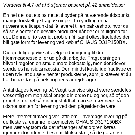
Vurderet til
4.7
ud af 5 stjerner baseret på
42
anmeldelser
En hel del outlets på nettet tilbyder på nuværende tidspunkt
mange forskellige fragtløsninger. En yndling er på
nuværende tidspunkt at få leveret til en pakkeshop, hvor du
så selv henter de bestilte produkter når der er mulighed for
det. Denne er jo særligt problemfri, samt oftest ligeledes den
billigste form for levering ved køb af OHAUS D31P150BX.
Du bør tillige prøve at vælge udbringning til din
hjemmeadresse eller ud på dit arbejde. Fragtløsningen
bliver i regelen en smule mere bekostelig, men derudover
særdeles hensigtsmæssig. Den mindst kostelige fragttype er
uden tvivl at du selv henter produkterne, som jo kræver at du
har bopæl tæt på netshoppens arbejdslager.
Antal dages levering på Vægt kan vise sig at være særdeles
væsentlig om man skal bruge din ordre nu og her, så af den
grund er det ret så meningsfuldt at man ser nærmere på
tidshorisonten for levering ved den pågældende vare.
Flere internet firmaer giver løfte om 1 hverdags levering på
de fleste varenumre, eksempelvis OHAUS D31P150BX,
men vær vagtsom da det afhænger af at ordren køres
igennem forinden et bestemt klokkeslæt, så de garanteret