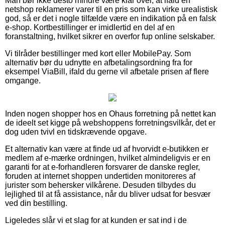
Man bør ikke desto mindre være klar over, at ifald en
netshop reklamerer varer til en pris som kan virke urealistisk
god, så er det i nogle tilfælde være en indikation på en falsk
e-shop. Kortbestillinger er imidlertid en del af en
foranstaltning, hvilket sikrer en overfor fup online selskaber.
Vi tilråder bestillinger med kort eller MobilePay. Som
alternativ bør du udnytte en afbetalingsordning fra for
eksempel ViaBill, ifald du gerne vil afbetale prisen af flere
omgange.
Inden nogen shopper hos en Ohaus forretning på nettet kan
de ideelt set kigge på webshoppens forretningsvilkår, det er
dog uden tvivl en tidskrævende opgave.
Et alternativ kan være at finde ud af hvorvidt e-butikken er
medlem af e-mærke ordningen, hvilket almindeligvis er en
garanti for at e-forhandleren forsvarer de danske regler,
foruden at internet shoppen undertiden monitoreres af
jurister som behersker vilkårene. Desuden tilbydes du
lejlighed til at få assistance, når du bliver udsat for besvær
ved din bestilling.
Ligeledes slår vi et slag for at kunden er sat ind i de