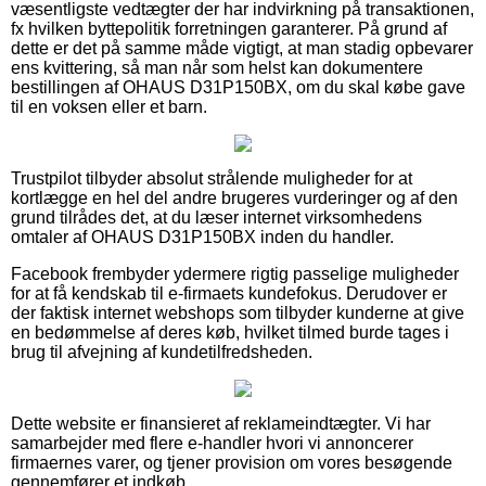
væsentligste vedtægter der har indvirkning på transaktionen,
fx hvilken byttepolitik forretningen garanterer. På grund af
dette er det på samme måde vigtigt, at man stadig opbevarer
ens kvittering, så man når som helst kan dokumentere
bestillingen af OHAUS D31P150BX, om du skal købe gave
til en voksen eller et barn.
Trustpilot tilbyder absolut strålende muligheder for at
kortlægge en hel del andre brugeres vurderinger og af den
grund tilrådes det, at du læser internet virksomhedens
omtaler af OHAUS D31P150BX inden du handler.
Facebook frembyder ydermere rigtig passelige muligheder
for at få kendskab til e-firmaets kundefokus. Derudover er
der faktisk internet webshops som tilbyder kunderne at give
en bedømmelse af deres køb, hvilket tilmed burde tages i
brug til afvejning af kundetilfredsheden.
Dette website er finansieret af reklameindtægter. Vi har
samarbejder med flere e-handler hvori vi annoncerer
firmaernes varer, og tjener provision om vores besøgende
gennemfører et indkøb.