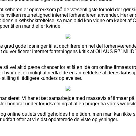
 at køberen er opmærksom på de væsentligste forhold der gør si
 hvilken returrettighed internet forhandleren anvender. Her er 
older sin købsbekræftelse, så man altid kan vidne om købe
er til en mand eller kvinde.
este grad gode løsninger til at dechifrere en hel del forhenværend
, at du verificerer internet forretningens kritik af OHAUS R71
e så vel altid pæne chancer for at få en idé om online firmaets
r hvor det er muligt at nedfælde en anmeldelse af deres købsopl
e stilling til tidligere kunders oplevelser.
ansieret. Vi har et tæt samarbejde med massevis af firmaer på ne
ter honorar under forudsætning af at en bruger fra vores website
g online outlets vedligeholdes hele tiden, men man kan ikke sti
 udført efter at vi sidst opdaterede de viste oplysninger.