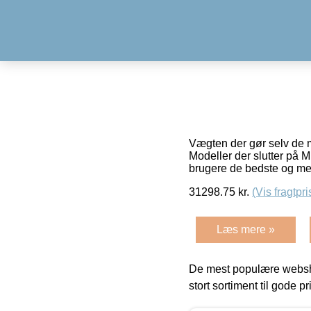
Vægten der gør selv de 
Modeller der slutter på 
brugere de bedste og me
31298.75
kr.
(Vis fragtpri
Læs mere »
De mest populære websho
stort sortiment til gode pr