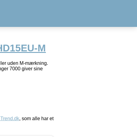
HD15EU-M
ller uden M-mærkning.
nger 7000 giver sine
eTrend.dk
, som alle har et