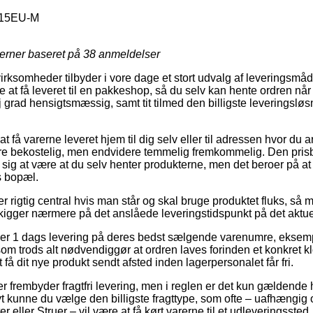
15EU-M
jerner baseret på
38
anmeldelser
virksomheder tilbyder i vore dage et stort udvalg af leveringsmåde
at få leveret til en pakkeshop, så du selv kan hente ordren når 
øj grad hensigtsmæssig, samt tit tilmed den billigste leverings
 få varerne leveret hjem til dig selv eller til adressen hvor du 
e bekostelig, men endvidere temmelig fremkommelig. Den prisbi
se sig at være at du selv henter produkterne, men det beroer på at
s bopæl.
 rigtig central hvis man står og skal bruge produktet fluks, så m
kigger nærmere på det anslåede leveringstidspunkt på det aktue
der 1 dags levering på deres bedst sælgende varenumre, eks
rods alt nødvendiggør at ordren laves forinden et konkret kl
 få dit nye produkt sendt afsted inden lagerpersonalet får fri.
kker frembyder fragtfri levering, men i reglen er det kun gældende 
ivt kunne du vælge den billigste fragttype, som ofte – uafhængig
eller Struer – vil være at få kørt varerne til et udleveringssted.