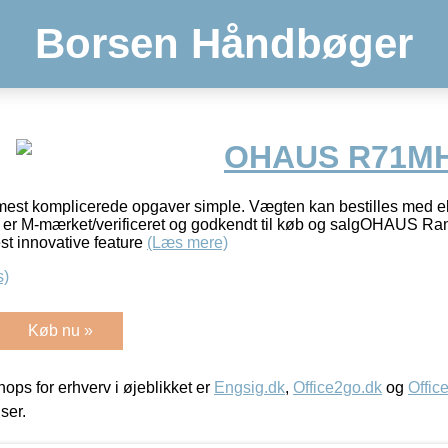
Borsen Håndbøger
OHAUS R71M
mest komplicerede opgaver simple. Vægten kan bestilles med e
M er M-mærket/verificeret og godkendt til køb og salgOHAUS Ra
st innovative feature
(Læs mere)
s)
Køb nu »
ps for erhverv i øjeblikket er
Engsig.dk
,
Office2go.dk
og
Offic
iser.