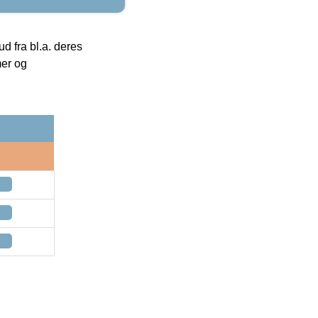
 fra bl.a. deres
mer og