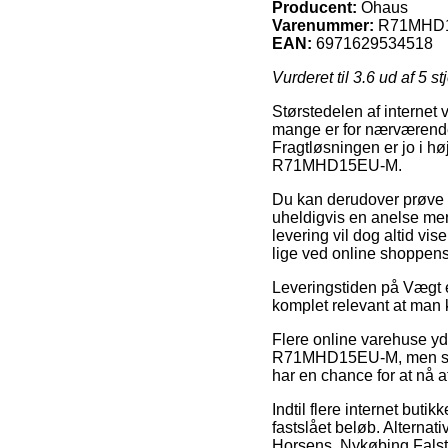
Producent:
Ohaus
Varenummer:
R71MHD
EAN:
6971629534518
Vurderet til
3.6
ud af 5 st
Størstedelen af internet 
mange er for nærværende 
Fragtløsningen er jo i h
R71MHD15EU-M.
Du kan derudover prøve at
uheldigvis en anelse mer
levering vil dog altid vi
lige ved online shoppen
Leveringstiden på Vægt er
komplet relevant at man 
Flere online varehuse y
R71MHD15EU-M, men som t
har en chance for at nå at
Indtil flere internet buti
fastslået beløb. Alternat
Horsens, Nykøbing Falster 