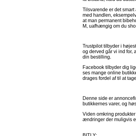
Tilsvarende er det smart
med handlen, eksempelvis
at man permanent bibeh
M, uafhængig om du shopp
Trustpilot tilbyder i høj
og derved går vi ind for
din bestilling.
Facebook tilbyder dig lig
ses mange online butikke
drages fordel af til at tag
Denne side er annoncefin
butikkernes varer, og høs
Viden omkring produkter o
ændringer der muligvis er
BITLY: