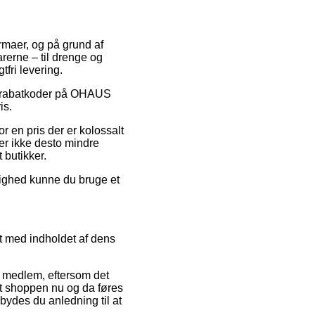
irmaer, og på grund af
arerne – til drenge og
fri levering.
ter rabatkoder på OHAUS
is.
r en pris der er kolossalt
 er ikke desto mindre
 butikker.
ulighed kunne du bruge et
t med indholdet af dens
 medlem, eftersom det
 at shoppen nu og da føres
bydes du anledning til at