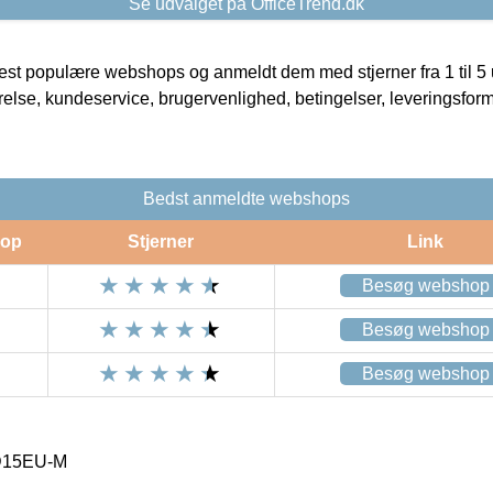
Se udvalget på OfficeTrend.dk
t populære webshops og anmeldt dem med stjerner fra 1 til 5 ud
rrelse, kundeservice, brugervenlighed, betingelser, leveringsfor
Bedst anmeldte webshops
op
Stjerner
Link
Besøg webshop
Besøg webshop
Besøg webshop
15EU-M