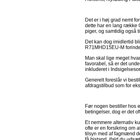
Det er i høj grad nemt for
dette har en lang række O
piger, og samtidig også t
Det kan dog imidlertid b
R71MHD15EU-M forinden du
Man skal lige meget hvad 
favorabel, så er det unde
inkluderet i Indsigelses
Generelt foreslår vi best
afdragstilbud som for eks
Før nogen bestiller hos 
betingelser, dog er det of
Et nemmere alternativ k
ofte er en forsikring om 
tilsyn med af fagmænd de
få bistand, ifald du udsæt