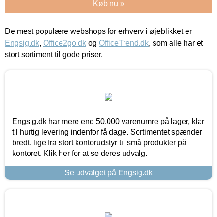
Køb nu »
De mest populære webshops for erhverv i øjeblikket er
Engsig.dk
,
Office2go.dk
og
OfficeTrend.dk
, som alle har et
stort sortiment til gode priser.
Engsig.dk har mere end 50.000 varenumre på lager, klar
til hurtig levering indenfor få dage. Sortimentet spænder
bredt, lige fra stort kontorudstyr til små produkter på
kontoret. Klik her for at se deres udvalg.
Se udvalget på Engsig.dk