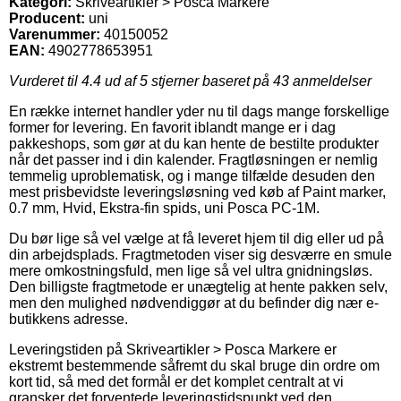
Kategori:
Skriveartikler > Posca Markere
Producent:
uni
Varenummer:
40150052
EAN:
4902778653951
Vurderet til
4.4
ud af 5 stjerner baseret på
43
anmeldelser
En række internet handler yder nu til dags mange forskellige
former for levering. En favorit iblandt mange er i dag
pakkeshops, som gør at du kan hente de bestilte produkter
når det passer ind i din kalender. Fragtløsningen er nemlig
temmelig uproblematisk, og i mange tilfælde desuden den
mest prisbevidste leveringsløsning ved køb af Paint marker,
0.7 mm, Hvid, Ekstra-fin spids, uni Posca PC-1M.
Du bør lige så vel vælge at få leveret hjem til dig eller ud på
din arbejdsplads. Fragtmetoden viser sig desværre en smule
mere omkostningsfuld, men lige så vel ultra gnidningsløs.
Den billigste fragtmetode er unægtelig at hente pakken selv,
men den mulighed nødvendiggør at du befinder dig nær e-
butikkens adresse.
Leveringstiden på Skriveartikler > Posca Markere er
ekstremt bestemmende såfremt du skal bruge din ordre om
kort tid, så med det formål er det komplet centralt at vi
gransker det forventede leveringstidspunkt ved den