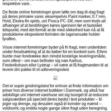
respektive vare.
De fleste online forretninger giver løfte om dag-til-dag fragt
på deres primære varer, eksempelvis Paint marker, 0.7 mm,
Hvid, Ekstra-fin spids, uni Posca PC-1M, men som trods alt
afhænger af at bestillingen køres igennem før et fastslået
tidspunkt, med det formål at de med sikkerhed kan nå at få
produkterne ekspederet forinden de lageransatte holder
fyraften.
Visse internet forretninger byder på fri fragt, men undertiden
under forudsætning af at du køber for en konkret sum. Ellers
burde man foretrække den mindst kostelige leveringsmåde,
som oftest – om man befinder sig nær Aarhus,
Frederikshavn eller Lystrup – vil være at få fragtmanden til at
levere din pakke til et udleveringssted.
Det er super gnidningsløst for enhver at finde information om
priser hos diverse internet butikker i Danmark, og altså har
adskillige uni internet varehuse set sig tvunget til at reducere
salgsværdien på specielt deres bedst i test produkter – til
piger og drenge, og desuden også til kvinder og mænd –
voldsomt, og endda nogle gange sikre fragt uden beregning.