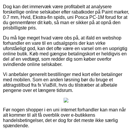
Dog kan det immervæk være profitabelt at analysere
forskellige online selskaber efter rabatkoder på Paint marker,
0.7 mm, Hvid, Ekstra-fin spids, uni Posca PC-1M forud for at
du gennemfører dit køb, så man er sikker på at opnå den
prisbilligste pris.
Du må lige meget hvad være obs på, at ifald en webshop
forhandler en vare til en udsalgspris der kan virke
uforståeligt god, kan det ofte være en varsel om en uoprigtig
online butik. Køb med gængse betalingskort er heldigvis en
del af en vedtægt, som redder dig som køber overfor
svindlende online selskaber.
Vi anbefaler generelt bestillinger med kort eller betalinger
med mobilen. Som en anden løsning bør du bruge et
afdragstilbud fra fx ViaBill, hvis du tilstræber at afbetale
pengene over et længere tidsrum.
Før nogen shopper i en uni internet forhandler kan man når
alt kommer til alt få overblik over e-butikkens
handelsbetingelser, det er dog for det meste ikke særlig
spændende.