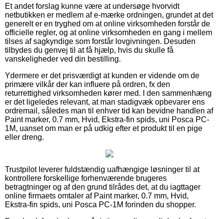
Et andet forslag kunne være at undersøge hvorvidt
netbutikken er medlem af e-mærke ordningen, grundet at det
generelt er en tryghed om at online virksomheden forstår de
officielle regler, og at online virksomheden en gang i mellem
tilses af sagkyndige som forstår lovgivningen. Desuden
tilbydes du genvej til at få hjælp, hvis du skulle få
vanskeligheder ved din bestilling.
Ydermere er det prisværdigt at kunden er vidende om de
primære vilkår der kan influere på ordren, fx den
returrettighed virksomheden kører med. I den sammenhæng
er det ligeledes relevant, at man stadigvæk opbevarer ens
ordremail, således man til enhver tid kan bevidne handlen af
Paint marker, 0.7 mm, Hvid, Ekstra-fin spids, uni Posca PC-
1M, uanset om man er på udkig efter et produkt til en pige
eller dreng.
Trustpilot leverer fuldstændig uafhængige løsninger til at
kontrollere forskellige forhenværende brugeres
betragtninger og af den grund tilrådes det, at du iagttager
online firmaets omtaler af Paint marker, 0.7 mm, Hvid,
Ekstra-fin spids, uni Posca PC-1M forinden du shopper.