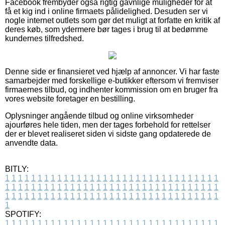
Facebook frembyder også rigtig gavnlige muligheder for at
få et kig ind i online firmaets pålidelighed. Desuden ser vi
nogle internet outlets som gør det muligt at forfatte en kritik af
deres køb, som ydermere bør tages i brug til at bedømme
kundernes tilfredshed.
Denne side er finansieret ved hjælp af annoncer. Vi har faste
samarbejder med forskellige e-butikker eftersom vi fremviser
firmaernes tilbud, og indhenter kommission om en bruger fra
vores website foretager en bestilling.
Oplysninger angående tilbud og online virksomheder
ajourføres hele tiden, men der tages forbehold for rettelser
der er blevet realiseret siden vi sidste gang opdaterede de
anvendte data.
BITLY:
1
1
1
1
1
1
1
1
1
1
1
1
1
1
1
1
1
1
1
1
1
1
1
1
1
1
1
1
1
1
1
1
1
1
1
1
1
1
1
1
1
1
1
1
1
1
1
1
1
1
1
1
1
1
1
1
1
1
1
1
1
1
1
1
1
1
1
1
1
1
1
1
1
1
1
1
1
1
1
1
1
1
1
1
1
1
1
1
1
1
1
1
1
1
1
1
1
1
1
1
SPOTIFY:
1
1
1
1
1
1
1
1
1
1
1
1
1
1
1
1
1
1
1
1
1
1
1
1
1
1
1
1
1
1
1
1
1