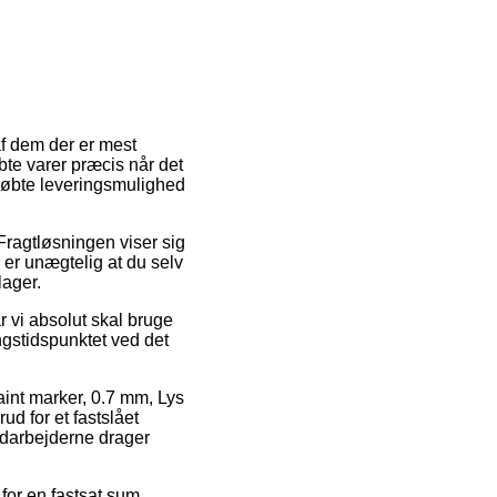
af dem der er mest
øbte varer præcis når det
tkøbte leveringsmulighed
. Fragtløsningen viser sig
 er unægtelig at du selv
lager.
 vi absolut skal bruge
ingstidspunktet ved det
aint marker, 0.7 mm, Lys
ud for et fastslået
medarbejderne drager
 for en fastsat sum.