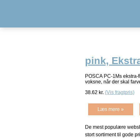
pink, Ekstr
POSCA PC-1Ms ekstra-fine
voksne, når der skal fa
38.62
kr.
(Vis fragtpris)
Læs mere »
De mest populære websho
stort sortiment til gode pr