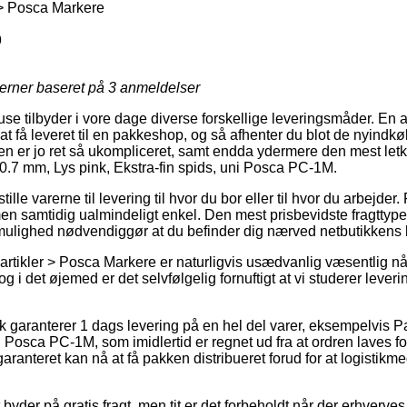
 > Posca Markere
9
jerner baseret på
3
anmeldelser
use tilbyder i vore dage diverse forskellige leveringsmåder. En 
 at få leveret til en pakkeshop, og så afhenter du blot de nyindk
en er jo ret så ukompliceret, samt endda ydermere den mest le
 0.7 mm, Lys pink, Ekstra-fin spids, uni Posca PC-1M.
lle varerne til levering til hvor du bor eller til hvor du arbejder
men samtidig ualmindeligt enkel. Den mest prisbevidste fragttype
mulighed nødvendiggør at du befinder dig nærved netbutikkens 
artikler > Posca Markere er naturligvis usædvanlig væsentlig når
g i det øjemed er det selvfølgelig fornuftigt at vi studerer lever
 garanterer 1 dags levering på en hel del varer, eksempelvis P
i Posca PC-1M, som imidlertid er regnet ud fra at ordren laves for
aranteret kan nå at få pakken distribueret forud for at logistik
 byder på gratis fragt, men tit er det forbeholdt når der erhverves