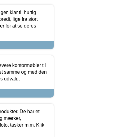
, klar til hurtig
edt, lige fra stort
er for at se deres
evere kontormøbler til
 det samme og med den
es udvalg.
rodukter. De har et
og mærker,
foto, tasker m.m. Klik