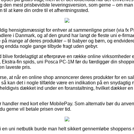
ig den mest prisbevidste leveringsversion, som gerne – om man
 til at køre din ordre til et afhentningssted.
ldig hensigtsmæssigt for enhver at sammenligne priser (via fx P
andlere i Danmark, og af den grund har langt de fleste uni e-firm
e på mange af deres produkter – til babyer og børn, og endvider
, og endda nogle gange tilbyde fragt uden gebyr.
id blive fordelagtigt at efterprøve en række online virksomheder e
, Ekstra-fin spids, uni Posca PC-1M før du færdiggør din shoppi
n laveste pris.
rse, at når en online shop annoncerer deres produkter for en sal
 så kan det i nogle tilfælde være en indikation på en snydagtig
heldigvis dækket ind under en foranstaltning, hvilket dækker en 
for handler med kort eller MobilePay. Som alternativ bør du anve
du gerne vil betale prisen over tid.
 en uni netbutik burde man helt sikkert gennemløbe shoppens r