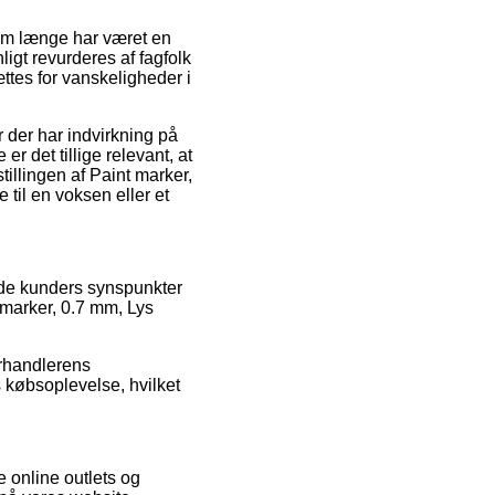
om længe har været en
igt revurderes af fagfolk
ttes for vanskeligheder i
 der har indvirkning på
r det tillige relevant, at
illingen af Paint marker,
til en voksen eller et
ende kunders synspunkter
t marker, 0.7 mm, Lys
orhandlerens
s købsoplevelse, hvilket
 online outlets og