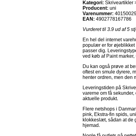
Kategori:
Skriveartikler
Producent:
uni
Varenummer:
4015002
EAN:
4902778167786
Vurderet til
3.9
ud af 5 st
En hel del internet vareh
populær er for øjeblikket
passer dig. Leveringstyp
ved køb af Paint marker,
Du kan også prøve at besti
oftest en smule dyrere, 
henter ordren, men den 
Leveringstiden på Skrive
varerne om få sekunder, o
aktuelle produkt.
Flere netshops i Danmark
pink, Ekstra-fin spids, un
klokkeslæt, sådan at de g
hjemad.
Nogle få outlets på nettet