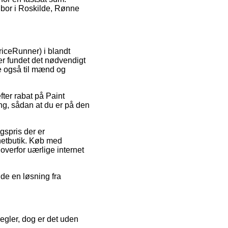
 bor i Roskilde, Rønne
riceRunner) i blandt
aer fundet det nødvendigt
e også til mænd og
fter rabat på Paint
ng, sådan at du er på den
gspris der er
 netbutik. Køb med
overfor uærlige internet
nde en løsning fra
egler, dog er det uden