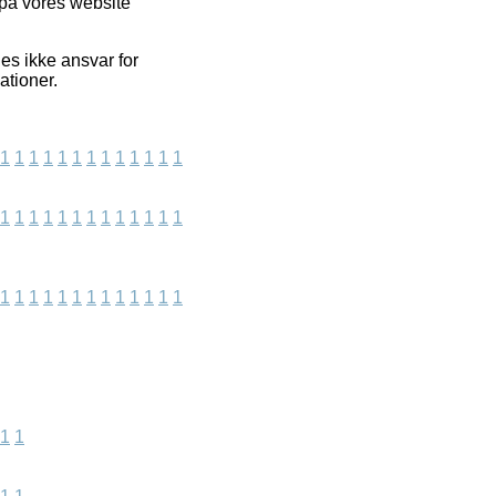
 på vores website
es ikke ansvar for
ationer.
1
1
1
1
1
1
1
1
1
1
1
1
1
1
1
1
1
1
1
1
1
1
1
1
1
1
1
1
1
1
1
1
1
1
1
1
1
1
1
1
1