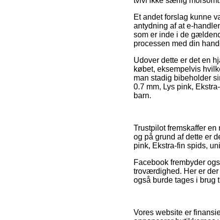
tvivl ikke særlig morsomt
Et andet forslag kunne
antydning af at e-handlen
som er inde i de gældend
processen med din hand
Udover dette er det en h
købet, eksempelvis hvilken
man stadig bibeholder si
0.7 mm, Lys pink, Ekstra-
barn.
Trustpilot fremskaffer en
og på grund af dette er d
pink, Ekstra-fin spids, u
Facebook frembyder også 
troværdighed. Her er der 
også burde tages i brug t
Vores website er finansi