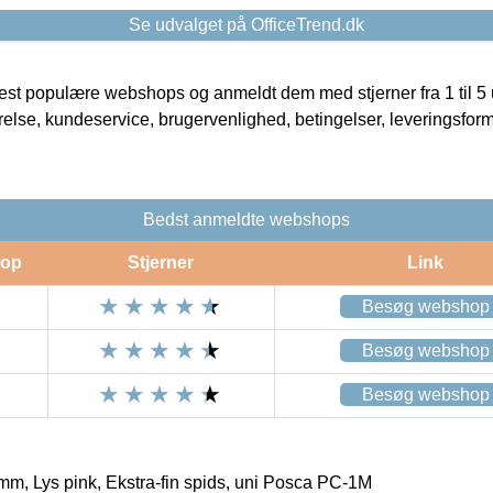
Se udvalget på OfficeTrend.dk
t populære webshops og anmeldt dem med stjerner fra 1 til 5 ud
rrelse, kundeservice, brugervenlighed, betingelser, leveringsfor
Bedst anmeldte webshops
op
Stjerner
Link
Besøg webshop
Besøg webshop
Besøg webshop
mm, Lys pink, Ekstra-fin spids, uni Posca PC-1M