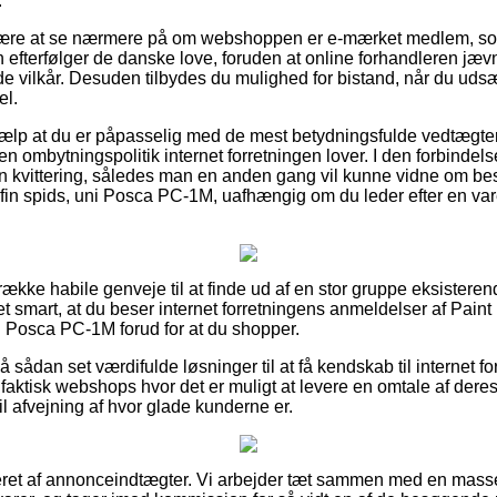
.
 være at se nærmere på om webshoppen er e-mærket medlem, s
 efterfølger de danske love, foruden at online forhandleren jævnl
e vilkår. Desuden tilbydes du mulighed for bistand, når du udsæ
el.
jælp at du er påpasselig med de mest betydningsfulde vedtægter
 ombytningspolitik internet forretningen lover. I den forbindelse e
n kvittering, således man en anden gang vil kunne vidne om best
fin spids, uni Posca PC-1M, uafhængig om du leder efter en vare 
 række habile genveje til at finde ud af en stor gruppe eksister
et smart, at du beser internet forretningens anmeldelser af Pain
ni Posca PC-1M forud for at du shopper.
sådan set værdifulde løsninger til at få kendskab til internet f
faktisk webshops hvor det er muligt at levere en omtale af dere
il afvejning af hvor glade kunderne er.
eret af annonceindtægter. Vi arbejder tæt sammen med en masse