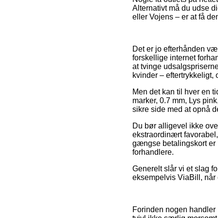
Alternativt må du udse d
eller Vojens – er at få dem
Det er jo efterhånden væ
forskellige internet forh
at tvinge udsalgsprisern
kvinder – eftertrykkeligt
Men det kan til hver en t
marker, 0.7 mm, Lys pink
sikre side med at opnå de
Du bør alligevel ikke ove
ekstraordinært favorabel,
gængse betalingskort er 
forhandlere.
Generelt slår vi et slag 
eksempelvis ViaBill, når 
Forinden nogen handler i