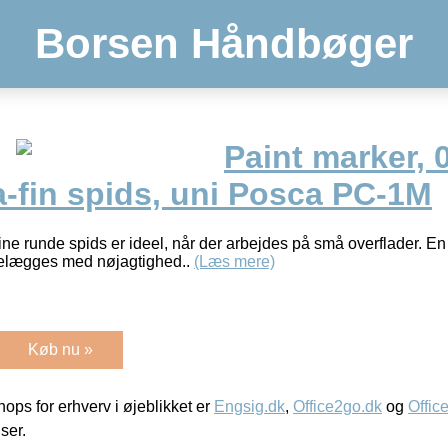
Borsen Håndbøger
Paint marker, 
a-fin spids, uni Posca PC-1M
 runde spids er ideel, når der arbejdes på små overflader. En 
rvelægges med nøjagtighed..
(Læs mere)
Køb nu »
ps for erhverv i øjeblikket er
Engsig.dk
,
Office2go.dk
og
Offic
iser.