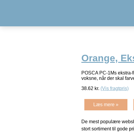
Orange, Eks
POSCA PC-1Ms ekstra-fine
voksne, når der skal fa
38.62
kr.
(Vis fragtpris)
Læs mere »
De mest populære websho
stort sortiment til gode pr