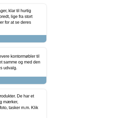
, klar til hurtig
edt, lige fra stort
er for at se deres
evere kontormøbler til
 det samme og med den
es udvalg.
rodukter. De har et
og mærker,
foto, tasker m.m. Klik