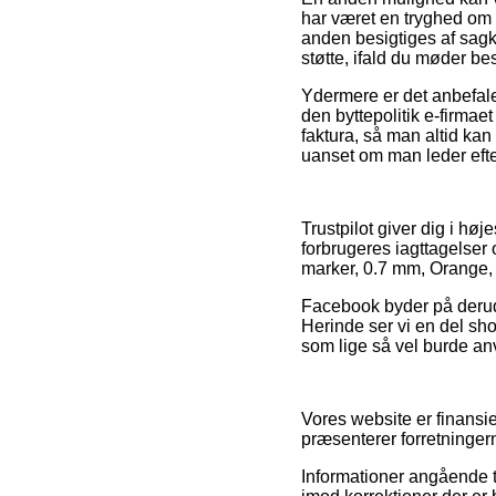
har været en tryghed om a
anden besigtiges af sagk
støtte, ifald du møder b
Ydermere er det anbefale
den byttepolitik e-firmaet
faktura, så man altid ka
uanset om man leder efter
Trustpilot giver dig i h
forbrugeres iagttagelser 
marker, 0.7 mm, Orange, 
Facebook byder på derudo
Herinde ser vi en del sh
som lige så vel burde anv
Vores website er finansi
præsenterer forretningern
Informationer angående t