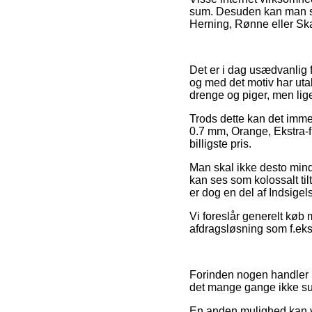
sum. Desuden kan man snu
Herning, Rønne eller Skag
Det er i dag usædvanlig f
og med det motiv har utal
drenge og piger, men lige
Trods dette kan det imme
0.7 mm, Orange, Ekstra-fi
billigste pris.
Man skal ikke desto mindr
kan ses som kolossalt til
er dog en del af Indsige
Vi foreslår generelt køb 
afdragsløsning som f.eks. 
Forinden nogen handler p
det mange gange ikke su
En anden mulighed kan v