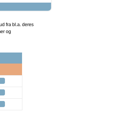
 fra bl.a. deres
mer og