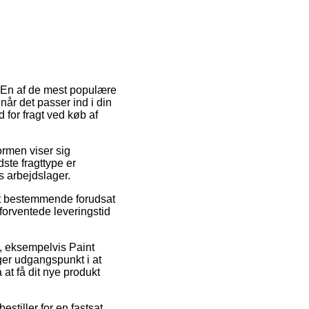
. En af de mest populære
når det passer ind i din
 for fragt ved køb af
ormen viser sig
ste fragttype er
ns arbejdslager.
igt bestemmende forudsat
forventede leveringstid
r, eksempelvis Paint
ger udgangspunkt i at
 at få dit nye produkt
stiller for en fastsat