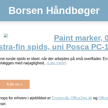
Borsen Håndbøger
Paint marker, 
tra-fin spids, uni Posca PC-
 runde spids er ideel, når der arbejdes på små overflader. En 
rvelægges med nøjagtighed..
(Læs mere)
Køb nu »
ps for erhverv i øjeblikket er
Engsig.dk
,
Office2go.dk
og
Offic
iser.