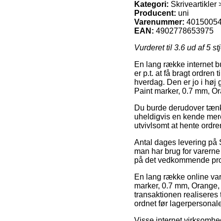
Kategori:
Skriveartikler
Producent:
uni
Varenummer:
4015005
EAN:
4902778653975
Vurderet til
3.6
ud af 5 st
En lang række internet b
er p.t. at få bragt ordre
hverdag. Den er jo i høj
Paint marker, 0.7 mm, Or
Du burde derudover tænke 
uheldigvis en kende mere
utvivlsomt at hente ordre
Antal dages levering på 
man har brug for varerne
på det vedkommende pro
En lang række online vare
marker, 0.7 mm, Orange,
transaktionen realiseres t
ordnet før lagerpersonalet
Visse internet virksomhed