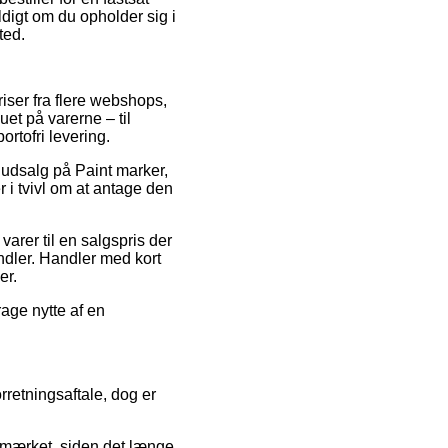
digt om du opholder sig i
ted.
riser fra flere webshops,
et på varerne – til
rtofri levering.
 udsalg på Paint marker,
 i tvivl om at antage den
varer til en salgspris der
ndler. Handler med kort
er.
rage nytte af en
retningsaftale, dog er
-mærket, siden det længe