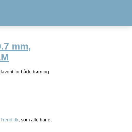
0.7 mm,
1M
favorit for både børn og
eTrend.dk
, som alle har et