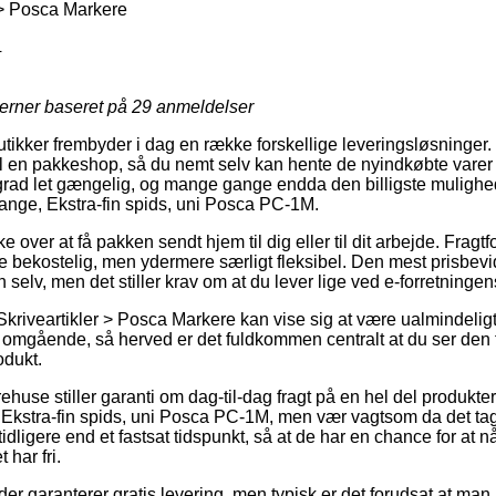
 > Posca Markere
4
jerner baseret på
29
anmeldelser
utikker frembyder i dag en række forskellige leveringsløsninger
n til en pakkeshop, så du nemt selv kan hente de nyindkøbte varer 
 grad let gængelig, og mange gange endda den billigste mulighed
ange, Ekstra-fin spids, uni Posca PC-1M.
over at få pakken sendt hjem til dig eller til dit arbejde. Fragtf
 bekostelig, men ydermere særligt fleksibel. Den mest prisbevid
n selv, men det stiller krav om at du lever lige ved e-forretninge
Skriveartikler > Posca Markere kan vise sig at være ualmindel
 omgående, så herved er det fuldkommen centralt at du ser den 
dukt.
huse stiller garanti om dag-til-dag fragt på en hel del produkte
 Ekstra-fin spids, uni Posca PC-1M, men vær vagtsom da det ta
idligere end et fastsat tidspunkt, så at de har en chance for at nå
 har fri.
er garanterer gratis levering, men typisk er det forudsat at man be