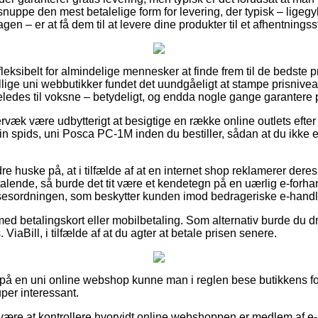
ppe den mest betalelige form for levering, der typisk – ligegyl
en – er at få dem til at levere dine produkter til et afhentningss
leksibelt for almindelige mennesker at finde frem til de bedste p
lige uni webbutikker fundet det uundgåeligt at stampe prisniveau
ledes til voksne – betydeligt, og endda nogle gange garantere po
rvæk være udbytterigt at besigtige en række online outlets efter
n spids, uni Posca PC-1M inden du bestiller, sådan at du ikke er
e huske på, at i tilfælde af at en internet shop reklamerer deres 
talende, så burde det tit være et kendetegn på en uærlig e-forha
lsesordningen, som beskytter kunden imod bedrageriske e-handl
med betalingskort eller mobilbetaling. Som alternativ burde du d
ViaBill, i tilfælde af at du agter at betale prisen senere.
å en uni online webshop kunne man i reglen bese butikkens for
per interessant.
ære at kontrollere hvorvidt online webshoppen er medlem af e