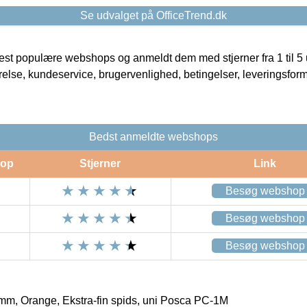
Se udvalget på OfficeTrend.dk
t populære webshops og anmeldt dem med stjerner fra 1 til 5 ud
rrelse, kundeservice, brugervenlighed, betingelser, leveringsfor
Bedst anmeldte webshops
op
Stjerner
Link
Besøg webshop
Besøg webshop
Besøg webshop
 mm, Orange, Ekstra-fin spids, uni Posca PC-1M