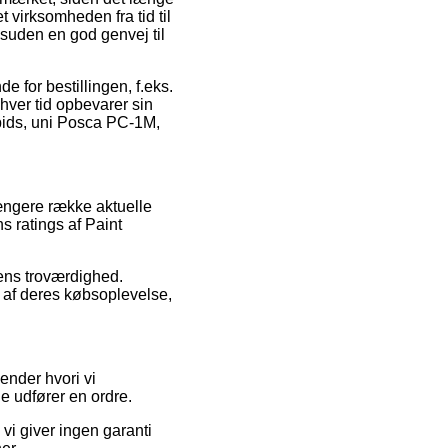
 virksomheden fra tid til
esuden en god genvej til
 for bestillingen, f.eks.
nhver tid opbevarer sin
spids, uni Posca PC-1M,
længere række aktuelle
s ratings af Paint
gens troværdighed.
g af deres købsoplevelse,
ender hvori vi
de udfører en ordre.
i giver ingen garanti