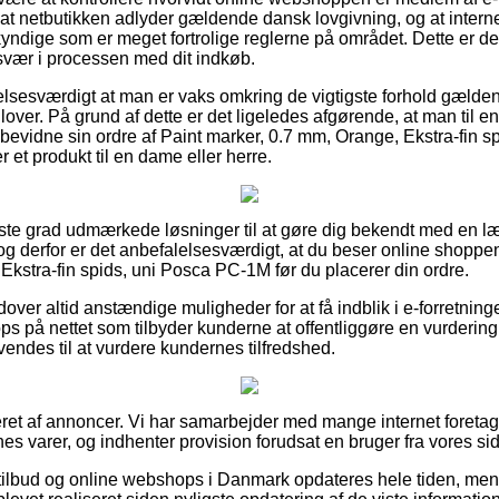
t netbutikken adlyder gældende dansk lovgivning, og at internet
yndige som er meget fortrolige reglerne på området. Dette er d
esvær i processen med dit indkøb.
lsesværdigt at man er vaks omkring de vigtigste forhold gældende
 lover. På grund af dette er det ligeledes afgørende, at man til e
n bevidne sin ordre af Paint marker, 0.7 mm, Orange, Ekstra-fin 
 et produkt til en dame eller herre.
øjeste grad udmærkede løsninger til at gøre dig bekendt med en 
og derfor er det anbefalelsesværdigt, at du beser online shoppen
Ekstra-fin spids, uni Posca PC-1M før du placerer din ordre.
ver altid anstændige muligheder for at få indblik i e-forretnin
ops på nettet som tilbyder kunderne at offentliggøre en vurderin
endes til at vurdere kundernes tilfredshed.
eret af annoncer. Vi har samarbejder med mange internet foretag
es varer, og indhenter provision forudsat en bruger fra vores si
ilbud og online webshops i Danmark opdateres hele tiden, men v