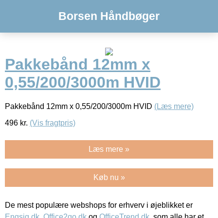
Borsen Håndbøger
Pakkebånd 12mm x
0,55/200/3000m HVID
Pakkebånd 12mm x 0,55/200/3000m HVID
(Læs mere)
496
kr.
(Vis fragtpris)
Læs mere »
Køb nu »
De mest populære webshops for erhverv i øjeblikket er
Engsig.dk
,
Office2go.dk
og
OfficeTrend.dk
, som alle har et