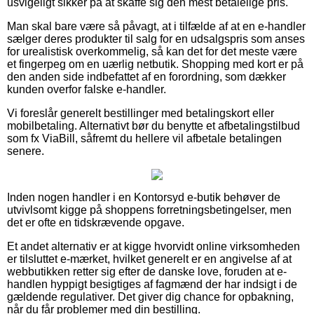
usvigeligt sikker på at skaffe sig den mest betalelige pris.
Man skal bare være så påvagt, at i tilfælde af at en e-handler
sælger deres produkter til salg for en udsalgspris som anses
for urealistisk overkommelig, så kan det for det meste være
et fingerpeg om en uærlig netbutik. Shopping med kort er på
den anden side indbefattet af en forordning, som dækker
kunden overfor falske e-handler.
Vi foreslår generelt bestillinger med betalingskort eller
mobilbetaling. Alternativt bør du benytte et afbetalingstilbud
som fx ViaBill, såfremt du hellere vil afbetale betalingen
senere.
Inden nogen handler i en Kontorsyd e-butik behøver de
utvivlsomt kigge på shoppens forretningsbetingelser, men
det er ofte en tidskrævende opgave.
Et andet alternativ er at kigge hvorvidt online virksomheden
er tilsluttet e-mærket, hvilket generelt er en angivelse af at
webbutikken retter sig efter de danske love, foruden at e-
handlen hyppigt besigtiges af fagmænd der har indsigt i de
gældende regulativer. Det giver dig chance for opbakning,
når du får problemer med din bestilling.