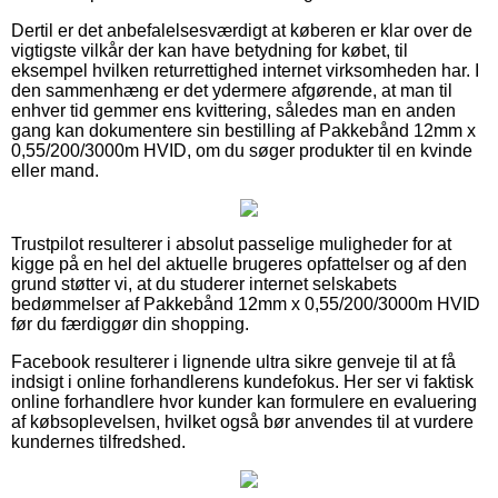
Dertil er det anbefalelsesværdigt at køberen er klar over de
vigtigste vilkår der kan have betydning for købet, til
eksempel hvilken returrettighed internet virksomheden har. I
den sammenhæng er det ydermere afgørende, at man til
enhver tid gemmer ens kvittering, således man en anden
gang kan dokumentere sin bestilling af Pakkebånd 12mm x
0,55/200/3000m HVID, om du søger produkter til en kvinde
eller mand.
Trustpilot resulterer i absolut passelige muligheder for at
kigge på en hel del aktuelle brugeres opfattelser og af den
grund støtter vi, at du studerer internet selskabets
bedømmelser af Pakkebånd 12mm x 0,55/200/3000m HVID
før du færdiggør din shopping.
Facebook resulterer i lignende ultra sikre genveje til at få
indsigt i online forhandlerens kundefokus. Her ser vi faktisk
online forhandlere hvor kunder kan formulere en evaluering
af købsoplevelsen, hvilket også bør anvendes til at vurdere
kundernes tilfredshed.