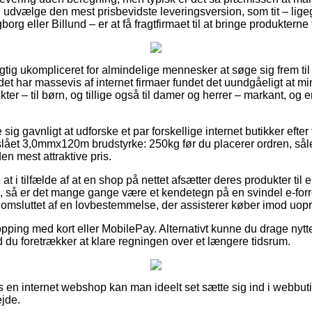
udvælge den mest prisbevidste leveringsversion, som tit – lig
rg eller Billund – er at få fragtfirmaet til at bringe produkterne
rigtig ukompliceret for almindelige mennesker at søge sig frem til
r det har massevis af internet firmaer fundet det uundgåeligt at 
er – til børn, og tillige også til damer og herrer – markant, og
 sig gavnligt at udforske et par forskellige internet butikker efter
lået 3,0mmx120m brudstyrke: 250kg før du placerer ordren, såle
den mest attraktive pris.
t i tilfælde af at en shop på nettet afsætter deres produkter til 
så er det mange gange være et kendetegn på en svindel e-forre
 omsluttet af en lovbestemmelse, der assisterer køber imod uopr
pping med kort eller MobilePay. Alternativt kunne du drage nytte 
ld du foretrækker at klare regningen over et længere tidsrum.
s en internet webshop kan man ideelt set sætte sig ind i webbuti
ejde.