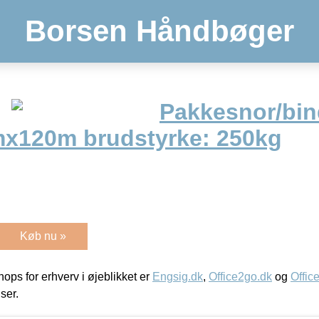
Borsen Håndbøger
Pakkesnor/bin
mx120m brudstyrke: 250kg
Køb nu »
ps for erhverv i øjeblikket er
Engsig.dk
,
Office2go.dk
og
Offic
iser.