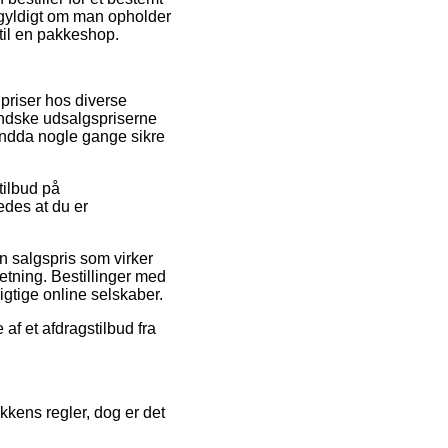
egyldigt om man opholder
 til en pakkeshop.
 priser hos diverse
mindske udsalgspriserne
 endda nogle gange sikre
 tilbud på
des at du er
en salgspris som virker
tning. Bestillinger med
igtige online selskaber.
af et afdragstilbud fra
kkens regler, dog er det