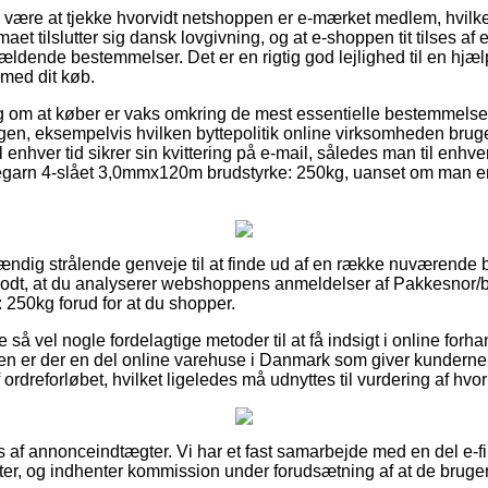
e være at tjekke hvorvidt netshoppen er e-mærket medlem, hvilk
rmaet tilslutter sig dansk lovgivning, og at e-shoppen tit tilses af
gældende bestemmelser. Det er en rigtig god lejlighed til en hjæ
 med dit køb.
lag om at køber er vaks omkring de mest essentielle bestemmels
gen, eksempelvis hvilken byttepolitik online virksomheden bruge
il enhver tid sikrer sin kvittering på e-mail, således man til enhv
egarn 4-slået 3,0mmx120m brudstyrke: 250kg, uanset om man er
dstændig strålende genveje til at finde ud af en række nuværend
 godt, at du analyserer webshoppens anmeldelser af Pakkesnor/
250kg forud for at du shopper.
 så vel nogle fordelagtige metoder til at få indsigt i online forh
n er der en del online varehuse i Danmark som giver kunderne 
ordreforløbet, hvilket ligeledes må udnyttes til vurdering af hvor
af annonceindtægter. Vi har et fast samarbejde med en del e-f
r, og indhenter kommission under forudsætning af at de bruger