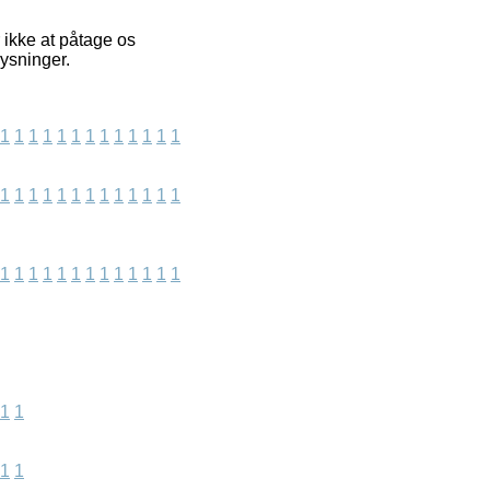
ikke at påtage os
lysninger.
1
1
1
1
1
1
1
1
1
1
1
1
1
1
1
1
1
1
1
1
1
1
1
1
1
1
1
1
1
1
1
1
1
1
1
1
1
1
1
1
1
1
1