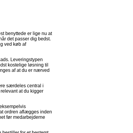
st benyttede er lige nu at
n når det passer dig bedst.
ing ved køb af
plads. Leveringstypen
st kostelige løsning til
tinges af at du er nærved
re særdeles central i
 relevant at du kigger
 eksempelvis
at ordren aflægges inden
dnet før medarbejderne
estiller for et bestemt