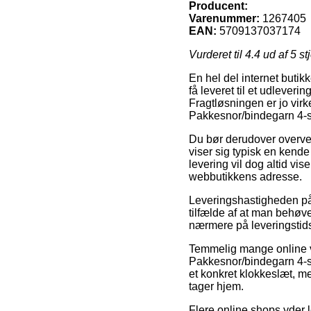
Producent:
Varenummer:
1267405
EAN:
5709137037174
Vurderet til
4.4
ud af 5 st
En hel del internet butik
få leveret til et udleverin
Fragtløsningen er jo virke
Pakkesnor/bindegarn 4-
Du bør derudover overveje
viser sig typisk en kende
levering vil dog altid vi
webbutikkens adresse.
Leveringshastigheden på 
tilfælde af at man behøve
nærmere på leveringstid
Temmelig mange online v
Pakkesnor/bindegarn 4-s
et konkret klokkeslæt, m
tager hjem.
Flere online shops yder 