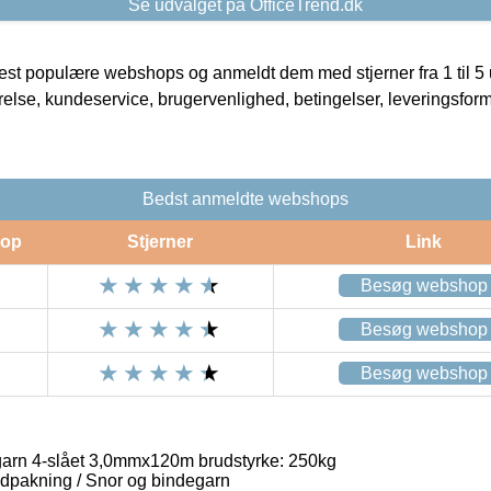
Se udvalget på OfficeTrend.dk
t populære webshops og anmeldt dem med stjerner fra 1 til 5 ud
rrelse, kundeservice, brugervenlighed, betingelser, leveringsfor
Bedst anmeldte webshops
op
Stjerner
Link
Besøg webshop
Besøg webshop
Besøg webshop
arn 4-slået 3,0mmx120m brudstyrke: 250kg
dpakning / Snor og bindegarn