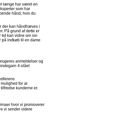
et længe har været en
 eksperter som har
lpende hånd, hvis du
er der kan håndhæves i
r. På grund af dette er
er tid kan vidne om sin
 på indkøb til en dame
e brugeres anmeldelser og
bindegarn 4-slået
andlerens
mulighed for at
 tilfredse kunderne er.
irmaer hvor vi promoverer
e vi sender videre