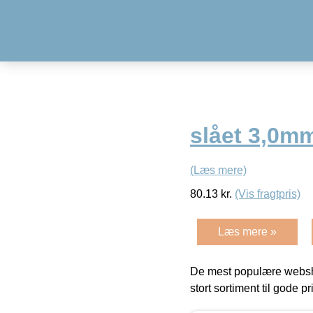
slået 3,0m
(Læs mere)
80.13
kr.
(Vis fragtpris)
Læs mere »
De mest populære websho
stort sortiment til gode pr