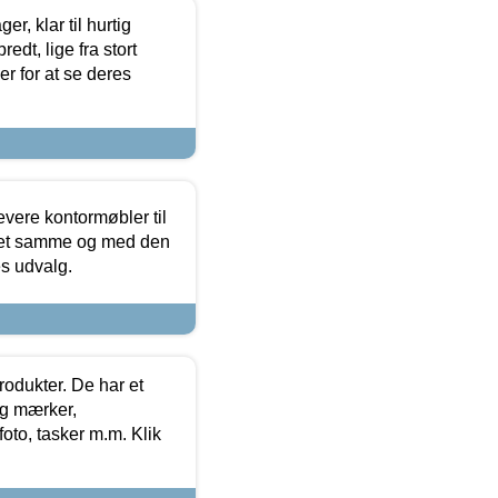
, klar til hurtig
edt, lige fra stort
er for at se deres
evere kontormøbler til
 det samme og med den
es udvalg.
rodukter. De har et
og mærker,
foto, tasker m.m. Klik