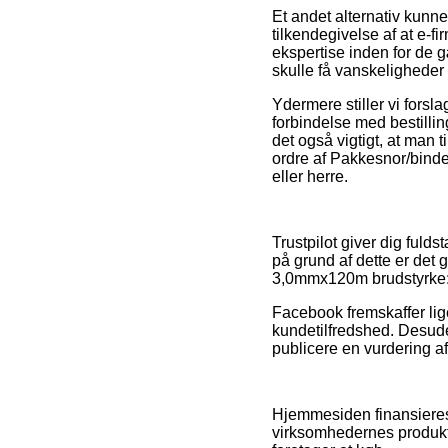
Et andet alternativ kunn
tilkendegivelse af at e-fi
ekspertise inden for de 
skulle få vanskeligheder
Ydermere stiller vi fors
forbindelse med bestillin
det også vigtigt, at man t
ordre af Pakkesnor/bind
eller herre.
Trustpilot giver dig ful
på grund af dette er det
3,0mmx120m brudstyrke: 
Facebook fremskaffer lige
kundetilfredshed. Desude
publicere en vurdering af 
Hjemmesiden finansieres 
virksomhedernes produkte