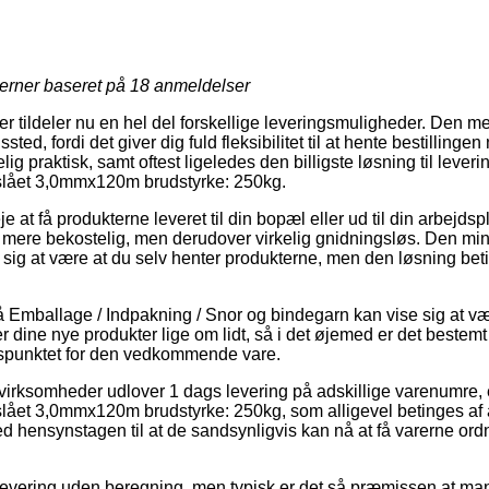
jerner baseret på
18
anmeldelser
ker tildeler nu en hel del forskellige leveringsmuligheder. Den me
gssted, fordi det giver dig fuld fleksibilitet til at hente bestillinge
lig praktisk, samt oftest ligeledes den billigste løsning til lever
slået 3,0mmx120m brudstyrke: 250kg.
 at få produkterne leveret til din bopæl eller ud til din arbejds
 mere bekostelig, men derudover virkelig gnidningsløs. Den mind
se sig at være at du selv henter produkterne, men den løsning be
Emballage / Indpakning / Snor og bindegarn kan vise sig at væ
r dine nye produkter lige om lidt, så i det øjemed er det bestemt
spunktet for den vedkommende vare.
irksomheder udlover 1 dags levering på adskillige varenumre,
lået 3,0mmx120m brudstyrke: 250kg, som alligevel betinges af 
ed hensynstagen til at de sandsynligvis kan nå at få varerne or
levering uden beregning, men typisk er det så præmissen at man b