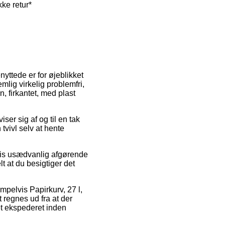
kke retur*
ttede er for øjeblikket
mlig virkelig problemfri,
n, firkantet, med plast
iser sig af og til en tak
vivl selv at hente
gvis usædvanlig afgørende
t at du besigtiger det
mpelvis Papirkurv, 27 l,
 regnes ud fra at der
tet ekspederet inden