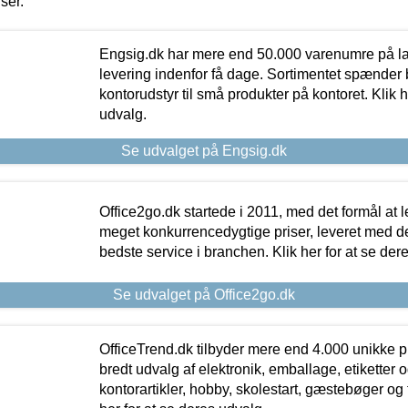
iser.
Engsig.dk har mere end 50.000 varenumre på lager
levering indenfor få dage. Sortimentet spænder br
kontorudstyr til små produkter på kontoret. Klik h
udvalg.
Se udvalget på Engsig.dk
Office2go.dk startede i 2011, med det formål at l
meget konkurrencedygtige priser, leveret med
bedste service i branchen. Klik her for at se der
Se udvalget på Office2go.dk
OfficeTrend.dk tilbyder mere end 4.000 unikke p
bredt udvalg af elektronik, emballage, etiketter 
kontorartikler, hobby, skolestart, gæstebøger og 