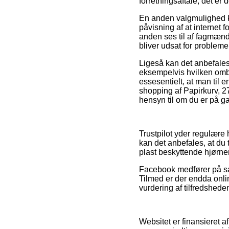
forretningsaftale, det er 
En anden valgmulighed ku
påvisning af at internet f
anden ses til af fagmænd 
bliver udsat for probleme
Ligeså kan det anbefales
eksempelvis hvilken omb
essesentielt, at man til e
shopping af Papirkurv, 27
hensyn til om du er på ga
Trustpilot yder regulære
kan det anbefales, at du 
plast beskyttende hjørner
Facebook medfører på sa
Tilmed er der endda onlin
vurdering af tilfredshed
Websitet er finansieret a