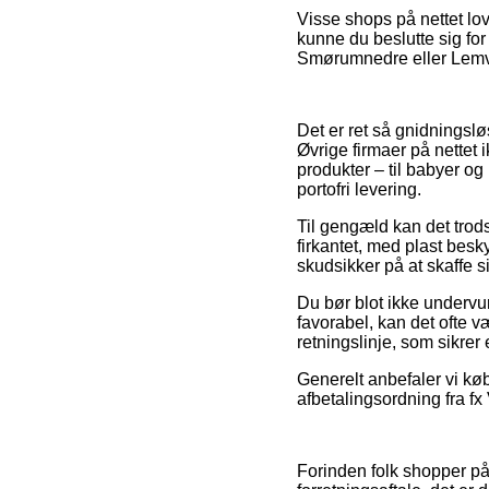
Visse shops på nettet love
kunne du beslutte sig for 
Smørumnedre eller Lemvig 
Det er ret så gnidningsløs
Øvrige firmaer på nettet
produkter – til babyer o
portofri levering.
Til gengæld kan det trods
firkantet, med plast besk
skudsikker på at skaffe s
Du bør blot ikke undervu
favorabel, kan det ofte v
retningslinje, som sikrer 
Generelt anbefaler vi køb
afbetalingsordning fra fx
Forinden folk shopper på