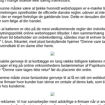
dog i mange tilfælde ikke særlig interessant.
nne måske være at tjekke hvorvidt webshoppen er e-mærke tilsl
orretningen opretholder de officielle danske regler, udover at inter
der er meget fortrolige de gældende love. Dette er desuden din ge
r som følge af din handel.
 at køberen er obs på de mest vedkommende regler der indvirker
ytningspolitik online webshoppen tilbyder. I den sammenhæng er
nhver tid bibeholder sin ordrekvittering, således man til enhver t
 l, brun, firkantet, med plast beskyttende hjørner *Denne vare ta
veindkøb til en dame eller herre.
 habile genveje til at kortlægge en lang række tidligere køberes
tager et kig på online virksomhedens bedømmelser af Papirkurv, 
 *Denne vare tages ikke retur* før du placerer din ordre.
mme måde visse fantastiske genveje til at få en idé om webbut
e firmaer hvor kunder kan skrive en omtale af deres køb, som till
en hos kunderne.
f reklamer. Vi har samarbejder med adskillige e-firmaer når vi a