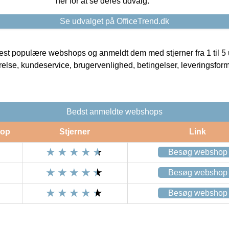
her for at se deres udvalg.
Se udvalget på OfficeTrend.dk
t populære webshops og anmeldt dem med stjerner fra 1 til 5 ud
rrelse, kundeservice, brugervenlighed, betingelser, leveringsfor
Bedst anmeldte webshops
op
Stjerner
Link
Besøg webshop
Besøg webshop
Besøg webshop