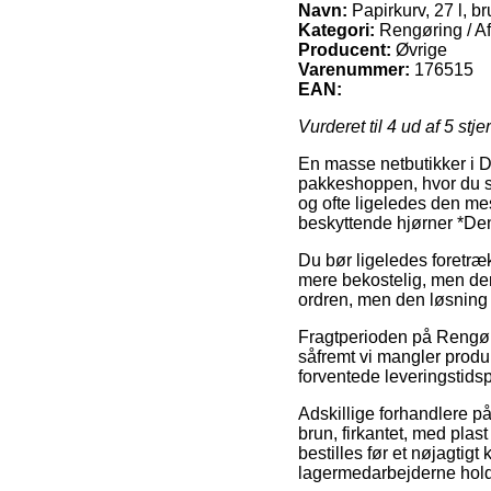
Navn:
Papirkurv, 27 l, b
Kategori:
Rengøring / Af
Producent:
Øvrige
Varenummer:
176515
EAN:
Vurderet til
4
ud af 5 stje
En masse netbutikker i D
pakkeshoppen, hvor du sel
og ofte ligeledes den mes
beskyttende hjørner *Den
Du bør ligeledes foretrækk
mere bekostelig, men der
ordren, men den løsning k
Fragtperioden på Rengøri
såfremt vi mangler produk
forventede leveringstids
Adskillige forhandlere på
brun, firkantet, med plas
bestilles før et nøjagtig
lagermedarbejderne holde