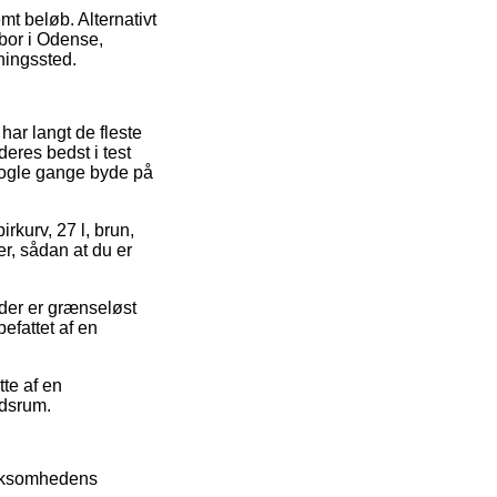
emt beløb. Alternativt
 bor i Odense,
ningssted.
 har langt de fleste
eres bedst i test
 nogle gange byde på
rkurv, 27 l, brun,
r, sådan at du er
 der er grænseløst
efattet af en
tte af en
idsrum.
virksomhedens