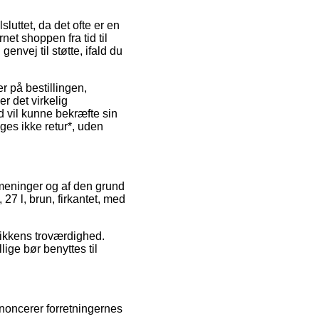
uttet, da det ofte er en
net shoppen fra tid til
nvej til støtte, ifald du
 på bestillingen,
 det virkelig
id vil kunne bekræfte sin
ges ikke retur*, uden
 meninger og af den grund
27 l, brun, firkantet, med
ikkens troværdighed.
ige bør benyttes til
nnoncerer forretningernes