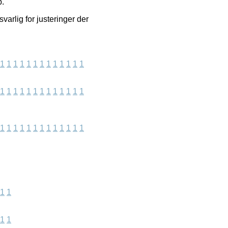
b.
arlig for justeringer der
1
1
1
1
1
1
1
1
1
1
1
1
1
1
1
1
1
1
1
1
1
1
1
1
1
1
1
1
1
1
1
1
1
1
1
1
1
1
1
1
1
1
1