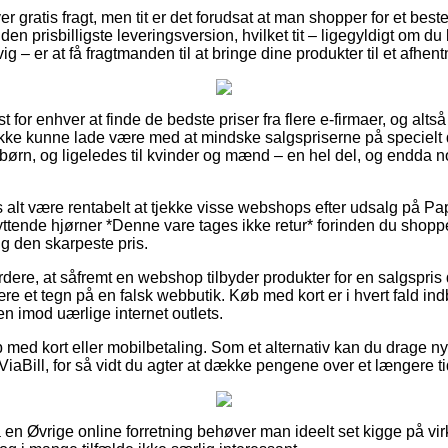
r gratis fragt, men tit er det forudsat at man shopper for et best
den prisbilligste leveringsversion, hvilket tit – ligegyldigt om du
– er at få fragtmanden til at bringe dine produkter til et afhent
t for enhver at finde de bedste priser fra flere e-firmaer, og altså
 ikke kunne lade være med at mindske salgspriserne på specielt d
g børn, og ligeledes til kvinder og mænd – en hel del, og endda
 alt være rentabelt at tjekke visse webshops efter udsalg på Papi
yttende hjørner *Denne vare tages ikke retur* forinden du shoppe
ig den skarpeste pris.
rdere, at såfremt en webshop tilbyder produkter for en salgspris
ære et tegn på en falsk webbutik. Køb med kort er i hvert fald indb
en imod uærlige internet outlets.
 med kort eller mobilbetaling. Som et alternativ kan du drage ny
 ViaBill, for så vidt du agter at dække pengene over et længere t
 en Øvrige online forretning behøver man ideelt set kigge på 