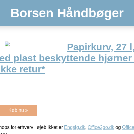
Borsen Håndbøger
Papirkurv, 27 l
med plast beskyttende hjørne
ikke retur*
Køb nu »
ps for erhverv i øjeblikket er
Engsig.dk
,
Office2go.dk
og
Offic