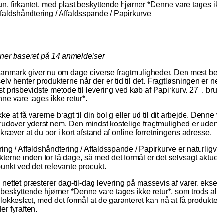
run, firkantet, med plast beskyttende hjørner *Denne vare tages i
faldshåndtering / Affaldsspande / Papirkurve
rner baseret på
14
anmeldelser
anmark giver nu om dage diverse fragtmuligheder. Den mest beny
v henter produkterne når der er tid til det. Fragtløsningen er ne
t prisbevidste metode til levering ved køb af Papirkurv, 27 l, bru
ne vare tages ikke retur*.
e at få varerne bragt til din bolig eller ud til dit arbejde. Denne v
udover yderst nem. Den mindst kostelige fragtmulighed er uden t
ræver at du bor i kort afstand af online forretningens adresse.
ng / Affaldshåndtering / Affaldsspande / Papirkurve er naturli
terne inden for få dage, så med det formål er det selvsagt aktuel
punkt ved det relevante produkt.
 nettet præsterer dag-til-dag levering på massevis af varer, ekse
t beskyttende hjørner *Denne vare tages ikke retur*, som trods alt
t klokkeslæt, med det formål at de garanteret kan nå at få produk
r fyraften.