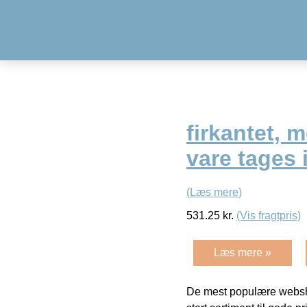
firkantet, 
vare tages 
(Læs mere)
531.25
kr.
(Vis fragtpris)
Læs mere »
De mest populære websho