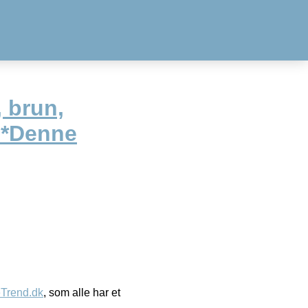
, brun,
r *Denne
eTrend.dk
, som alle har et