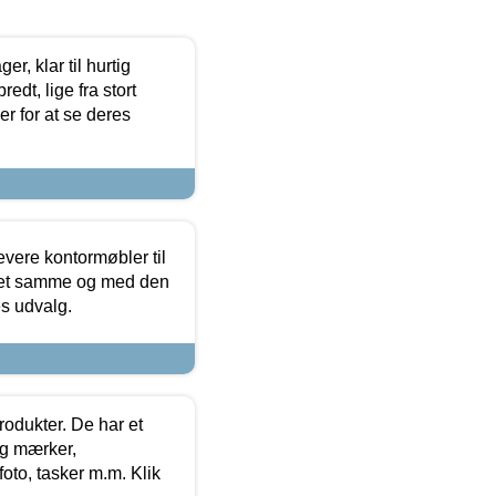
, klar til hurtig
edt, lige fra stort
er for at se deres
evere kontormøbler til
 det samme og med den
es udvalg.
rodukter. De har et
og mærker,
foto, tasker m.m. Klik