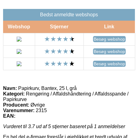
Bedst anmeldte webshops
Webshop
Stjerner
Link
Besøg webshop
Besøg webshop
Besøg webshop
Navn:
Papirkurv, Bantex, 25 l, grå
Kategori:
Rengøring / Affaldshåndtering / Affaldsspande /
Papirkurve
Producent:
Øvrige
Varenummer:
2315
EAN:
Vurderet til
3.7
ud af 5 stjerner baseret på
1
anmeldelser
En hel del e-firmaer foreslår i øjeblikket et bredt udvalg af