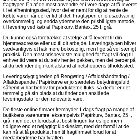
fragttyper. En af de mest anvendte er i vore dage at få leveret
til et afhentningssted, hvor det er nemt for dig at hente de
købte varer når der er tid til det. Fragttypen er jo usædvanlig
overkommelig, og endda ydermere den prisbilligste metode
til levering ved køb af Papirkurv, Bantex, 25 l, grå.
Du kunne også foretrække at vælge at få leveret til din
hjemmeadresse eller ud til dit arbejde. Leveringstypen bliver
sædvanligvis et hak mere bekostelig, men lige så vel særligt
praktisk. Den mest prisbevidste mulighed for fragt vil dog til
enhver tid være at du selv henter pakken, men det beroer på
at du befinder dig i kort afstand af netshoppens tilholdssted.
Leveringsdygtigheden på Rengøring / Affaldshåndtering /
Affaldsspande / Papirkurve er jo særdeles betydningsfuld
såfremt vi har behov for produkterne fluks, så derfor er det
temmelig på sin plads at du finder den anslåede
leveringsdato for den relevante vare.
De fleste online firmaer frembyder 1 dags fragt på mange af
butikkens varenumre, eksempelvis Papirkurv, Bantex, 25 l,
grå, men det er forudsat at bestillingen køres igennem
tidligere end et nøjagtigt klokkeslæt, med det formål at de
kan nå at få produktet hen til fragtfirmaet forud for at
medarbejderne har fyraften.