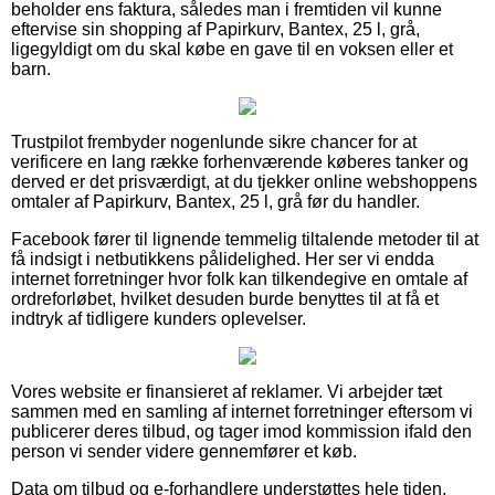
beholder ens faktura, således man i fremtiden vil kunne
eftervise sin shopping af Papirkurv, Bantex, 25 l, grå,
ligegyldigt om du skal købe en gave til en voksen eller et
barn.
Trustpilot frembyder nogenlunde sikre chancer for at
verificere en lang række forhenværende køberes tanker og
derved er det prisværdigt, at du tjekker online webshoppens
omtaler af Papirkurv, Bantex, 25 l, grå før du handler.
Facebook fører til lignende temmelig tiltalende metoder til at
få indsigt i netbutikkens pålidelighed. Her ser vi endda
internet forretninger hvor folk kan tilkendegive en omtale af
ordreforløbet, hvilket desuden burde benyttes til at få et
indtryk af tidligere kunders oplevelser.
Vores website er finansieret af reklamer. Vi arbejder tæt
sammen med en samling af internet forretninger eftersom vi
publicerer deres tilbud, og tager imod kommission ifald den
person vi sender videre gennemfører et køb.
Data om tilbud og e-forhandlere understøttes hele tiden,