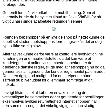
af en orden, hvilket bistår folk overfor snydagtige internet
foretagender.
Generelt foreslår vi kortkøb eller mobilbetaling. Som et
alternativ burde du benytte et tilbud fra f.eks. ViaBill, for så
vidt du har i sinde at afbetale regningen senere.
Forinden folk shopper på en Øvrige shop på nettet kunne de
ideelt set studere netshoppens forretningsvilkår, det er dog
typisk ikke særlig sjovt.
Alternativet kunne derfor være at kontrollere hvorvidt online
forretningen er e-mærke tilsluttet, da det kan være et
kendetegn for at online virksomheden anerkender de
gældende danske regler, tillige med at netshoppen nu og da
gennemses af fagmænd der kender reglementet på området.
Det er en rigtig god mulighed for en hjælpende hånd,
såfremt du bliver udsat for dilemmaer som følge af dit
indkøb.
I øvrigt tilrådes det at køberen er vaks omkring de
væsentligste bestemmelser der er gældende for bestillingen,
eksempelvis hvilken returrettighed internet shoppen har. I
den sammenhæng er det virkelig vigtigt, at man stadig