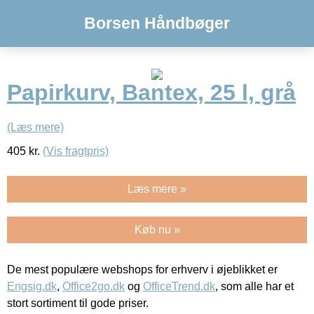
Borsen Håndbøger
Papirkurv, Bantex, 25 l, grå
(Læs mere)
405
kr.
(Vis fragtpris)
Læs mere »
Køb nu »
De mest populære webshops for erhverv i øjeblikket er
Engsig.dk
,
Office2go.dk
og
OfficeTrend.dk
, som alle har et
stort sortiment til gode priser.