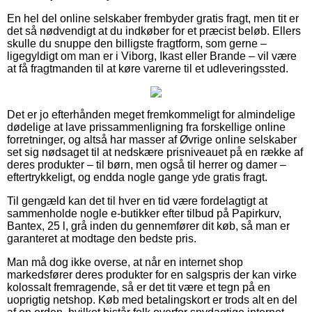
En hel del online selskaber frembyder gratis fragt, men tit er
det så nødvendigt at du indkøber for et præcist beløb. Ellers
skulle du snuppe den billigste fragtform, som gerne –
ligegyldigt om man er i Viborg, Ikast eller Brande – vil være
at få fragtmanden til at køre varerne til et udleveringssted.
Det er jo efterhånden meget fremkommeligt for almindelige
dødelige at lave prissammenligning fra forskellige online
forretninger, og altså har masser af Øvrige online selskaber
set sig nødsaget til at nedskære prisniveauet på en række af
deres produkter – til børn, men også til herrer og damer –
eftertrykkeligt, og endda nogle gange yde gratis fragt.
Til gengæld kan det til hver en tid være fordelagtigt at
sammenholde nogle e-butikker efter tilbud på Papirkurv,
Bantex, 25 l, grå inden du gennemfører dit køb, så man er
garanteret at modtage den bedste pris.
Man må dog ikke overse, at når en internet shop
markedsfører deres produkter for en salgspris der kan virke
kolossalt fremragende, så er det tit være et tegn på en
uoprigtig netshop. Køb med betalingskort er trods alt en del