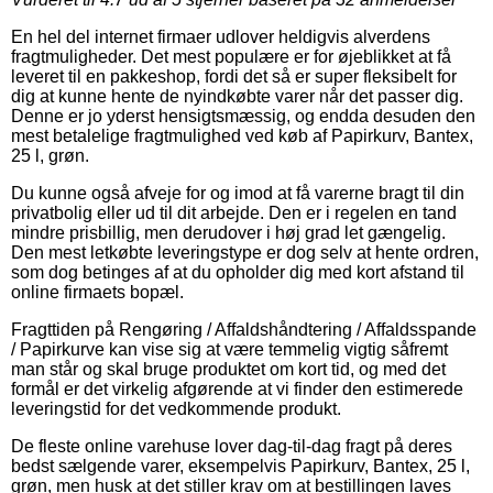
En hel del internet firmaer udlover heldigvis alverdens
fragtmuligheder. Det mest populære er for øjeblikket at få
leveret til en pakkeshop, fordi det så er super fleksibelt for
dig at kunne hente de nyindkøbte varer når det passer dig.
Denne er jo yderst hensigtsmæssig, og endda desuden den
mest betalelige fragtmulighed ved køb af Papirkurv, Bantex,
25 l, grøn.
Du kunne også afveje for og imod at få varerne bragt til din
privatbolig eller ud til dit arbejde. Den er i regelen en tand
mindre prisbillig, men derudover i høj grad let gængelig.
Den mest letkøbte leveringstype er dog selv at hente ordren,
som dog betinges af at du opholder dig med kort afstand til
online firmaets bopæl.
Fragttiden på Rengøring / Affaldshåndtering / Affaldsspande
/ Papirkurve kan vise sig at være temmelig vigtig såfremt
man står og skal bruge produktet om kort tid, og med det
formål er det virkelig afgørende at vi finder den estimerede
leveringstid for det vedkommende produkt.
De fleste online varehuse lover dag-til-dag fragt på deres
bedst sælgende varer, eksempelvis Papirkurv, Bantex, 25 l,
grøn, men husk at det stiller krav om at bestillingen laves