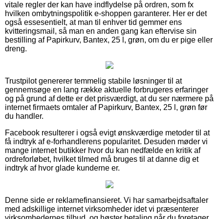
vitale regler der kan have indflydelse på ordren, som fx
hvilken ombytningspolitik e-shoppen garanterer. Her er det
også essesentielt, at man til enhver tid gemmer ens
kvitteringsmail, så man en anden gang kan eftervise sin
bestilling af Papirkurv, Bantex, 25 l, grøn, om du er pige eller
dreng.
Trustpilot genererer temmelig stabile løsninger til at
gennemsøge en lang række aktuelle forbrugeres erfaringer
og på grund af dette er det prisværdigt, at du ser nærmere på
internet firmaets omtaler af Papirkurv, Bantex, 25 l, grøn før
du handler.
Facebook resulterer i også evigt ønskværdige metoder til at
få indtryk af e-forhandlerens popularitet. Desuden møder vi
mange internet butikker hvor du kan nedfælde en kritik af
ordreforløbet, hvilket tilmed må bruges til at danne dig et
indtryk af hvor glade kunderne er.
Denne side er reklamefinansieret. Vi har samarbejdsaftaler
med adskillige internet virksomheder idet vi præsenterer
virksomhedernes tilbud, og høster betaling når du foretager