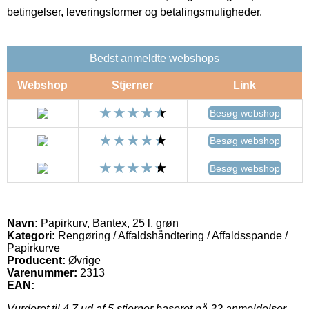
betingelser, leveringsformer og betalingsmuligheder.
Bedst anmeldte webshops
Webshop
Stjerner
Link
Besøg webshop
Besøg webshop
Besøg webshop
Navn:
Papirkurv, Bantex, 25 l, grøn
Kategori:
Rengøring / Affaldshåndtering / Affaldsspande /
Papirkurve
Producent:
Øvrige
Varenummer:
2313
EAN:
Vurderet til
4.7
ud af 5 stjerner baseret på
32
anmeldelser