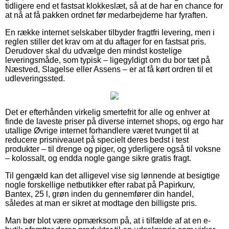
tidligere end et fastsat klokkeslæt, så at de har en chance for
at nå at få pakken ordnet før medarbejderne har fyraften.
En række internet selskaber tilbyder fragtfri levering, men i
reglen stiller det krav om at du aftager for en fastsat pris.
Derudover skal du udvælge den mindst kostelige
leveringsmåde, som typisk – ligegyldigt om du bor tæt på
Næstved, Slagelse eller Assens – er at få kørt ordren til et
udleveringssted.
Det er efterhånden virkelig smertefrit for alle og enhver at
finde de laveste priser på diverse internet shops, og ergo har
utallige Øvrige internet forhandlere været tvunget til at
reducere prisniveauet på specielt deres bedst i test
produkter – til drenge og piger, og yderligere også til voksne
– kolossalt, og endda nogle gange sikre gratis fragt.
Til gengæld kan det alligevel vise sig lønnende at besigtige
nogle forskellige netbutikker efter rabat på Papirkurv,
Bantex, 25 l, grøn inden du gennemfører din handel,
således at man er sikret at modtage den billigste pris.
Man bør blot være opmærksom på, at i tilfælde af at en e-