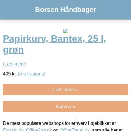
Borsen Håndbøger
Papirkurv, Bantex, 25 l,
grøn
(Læs mere)
405
kr.
(Vis fragtpris)
Læs mere »
Køb nu »
De mest populære webshops for erhverv i øjeblikket er
Engsig.dk
,
Office2go.dk
og
OfficeTrend.dk
, som alle har et