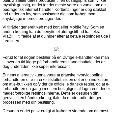
butik afsætter deres produkter til en udsalgspris som virker
mystisk gunstig, er det for det meste være en varsel om en
bedragerisk internet handler. Kortbetalinger er dog dækket
ind under en lov, som assisterer dig som køber imod
snydagtige internet foretagender.
Vi tilråder generelt køb med kort eller MobilePay. Som en
anden løsning kan du benytte et afdragstilbud fra f.eks.
ViaBill, i tilfælde af at du higer efter at betale regningen ude i
fremtiden.
Forud for at nogen bestiller på en Øvrige e-handler kan man
til hver en tid kigge på forhandlerens handelsaftale, det er
dog undertiden ikke super interessant.
Et nemt alternativ kunne være at granske hvorvidt online
forhandleren er e-mærke tilsluttet, siden det er en indikation
om at e-butikken opfylder de officielle danske regler, og at e-
forhandleren en gang i mellem besigtiges af fagmænd der er
meget fortrolige retningslinjerne. Dette er desuden din
genvej til en håndsrækning, ifald du møder udfordringer i
processen med din bestilling.
Desuden er det prisværdigt at køber er vidende om de mest