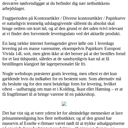
desværre nødvendiggør at du befinder dig nær netbutikkens
arbejdslager.
Fragtperioden på Kontorartikler / Diverse kontorartikler / Papirkurve
er naturligvis temmelig udslagsgivende såfremt du absolut skal
bruge ordren om kort tid, og af den grund er det uden tvivl relevant
at vi finder den forventede leveringsdato ved det aktuelle produkt.
En lang række internet foretagender giver løfte om 1 hverdags
levering på en masse varenumre, eksempelvis Papirkurv Europost
Vivida 14L sort, men glem ikke at det beroer på at der bestilles forud
for et fast tidspunkt, således at de sandsynligvis kan nå at få
bestillingen klargjort før lagerpersonalet får fri.
Nogle webshops præsterer gratis levering, men oftest er det kun
gældende hvis du indkøber for en bestemt sum. Som alternativ må
du beslutte sig for den mest betalelige form for levering, hvilket
oftest – uafhængig om man er i Kolding, Ikast eller Hørning – er at
få fragtfirmaet til at bringe varerne til en pakkeshop.
Det har vist sig at være yderst let for almindelige mennesker at lave
prissammenligning hos flere netbutikker, og af den grund har
massevis af Esselte e-firmaer været nødt til at trykke udsalgspriserne