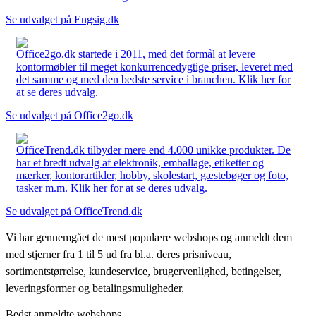
Se udvalget på Engsig.dk
Office2go.dk startede i 2011, med det formål at levere
kontormøbler til meget konkurrencedygtige priser, leveret med
det samme og med den bedste service i branchen. Klik her for
at se deres udvalg.
Se udvalget på Office2go.dk
OfficeTrend.dk tilbyder mere end 4.000 unikke produkter. De
har et bredt udvalg af elektronik, emballage, etiketter og
mærker, kontorartikler, hobby, skolestart, gæstebøger og foto,
tasker m.m. Klik her for at se deres udvalg.
Se udvalget på OfficeTrend.dk
Vi har gennemgået de mest populære webshops og anmeldt dem
med stjerner fra 1 til 5 ud fra bl.a. deres prisniveau,
sortimentstørrelse, kundeservice, brugervenlighed, betingelser,
leveringsformer og betalingsmuligheder.
Bedst anmeldte webshops