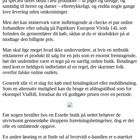
på specielt deres bedst i test produkter – til piger og drenge, og
samtidig til herrer og damer – eftertrykkeligt, og endda nogle gange
love levering uden omkostninger.
Men det kan immervæk være indbringende at checke et par online
forhandlere efter udsalg på Papirkurv Europost Vivida 14L sort
forinden du gennemfører dit køb, sådan at du er skudsikker på at
modtage den billigste pris.
Man skal lige meget hvad ikke undervurdere, at hvis en netbutik
reklamerer et produkt til salg for en pris som er enormt fremragende,
bør det undertiden være et tegn på en uærlig online butik. Betalinger
med kort er heldigvis indbefattet af en regel, der skærmer folk
overfor falske online outlets.
Generelt slår vi et slag for køb med betalingskort eller mobilbetaling.
Som en alternativ mulighed kan du bruge et afdragstilbud som for
eksempel ViaBill, forudsat du vil godtgøre prisen over en periode.
Før nogen bestiller hos en Esselte butik på nettet behøver de
utvivlsomt gennemløbe shoppens forretningsbetingelser, dog er det
ofte en omfattende opgave.
En anden løsning er at finde ud af hvorvidt e-handlen er e-mærket