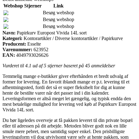
Webshop
Stjerner
Link
Besøg webshop
Besøg webshop
Besøg webshop
Navn:
Papirkurv Europost Vivida 14L sort
Kategori:
Kontorartikler / Diverse kontorartikler / Papirkurve
Producent:
Esselte
Varenummer:
623952
EAN:
4049793026626
Vurderet til
4.1
ud af 5 stjerner baseret på
45
anmeldelser
Temmelig mange e-butikker giver efterhånden et bredt udvalg af
former for levering. En favorit iblandt mange er p.t. levering til et
afhentningssted, fordi det så er super fleksibelt for dig at kunne
hente de bestilte varer når det passer ind i din kalender.
Leveringsformen er altså meget let gængelig, og typisk endda den
mest betalelige mulighed for levering ved køb af Papirkurv Europost
Vivida 14L sort.
Du bør ligeledes overveje at få pakken leveret til din private bopæl
eller til adressen på dit arbejde. Metoden bliver godt nok en lille
smule mere pebret, men samtidig super enkel. Den prisbilligste
leveringsform vil dog utvivlsomt være selv at hente pakken, som