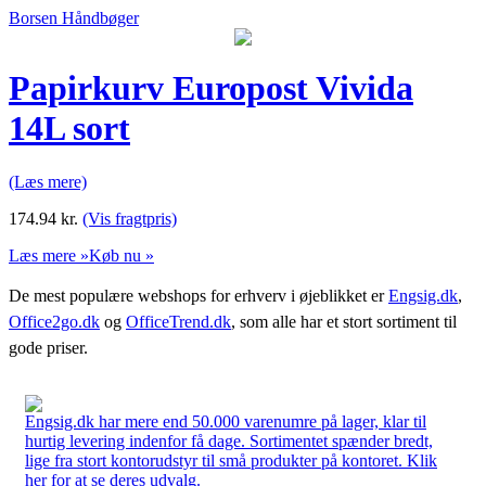
Borsen Håndbøger
Papirkurv Europost Vivida
14L sort
(Læs mere)
174.94
kr.
(Vis fragtpris)
Læs mere »
Køb nu »
De mest populære webshops for erhverv i øjeblikket er
Engsig.dk
,
Office2go.dk
og
OfficeTrend.dk
, som alle har et stort sortiment til
gode priser.
Engsig.dk har mere end 50.000 varenumre på lager, klar til
hurtig levering indenfor få dage. Sortimentet spænder bredt,
lige fra stort kontorudstyr til små produkter på kontoret. Klik
her for at se deres udvalg.