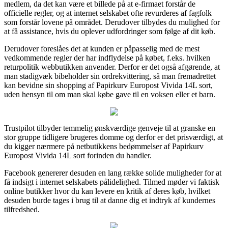
medlem, da det kan være et billede på at e-firmaet forstår de
officielle regler, og at internet selskabet ofte revurderes af fagfolk
som forstår lovene på området. Derudover tilbydes du mulighed for
at få assistance, hvis du oplever udfordringer som følge af dit køb.
Derudover foreslåes det at kunden er påpasselig med de mest
vedkommende regler der har indflydelse på købet, f.eks. hvilken
returpolitik webbutikken anvender. Derfor er det også afgørende, at
man stadigvæk bibeholder sin ordrekvittering, så man fremadrettet
kan bevidne sin shopping af Papirkurv Europost Vivida 14L sort,
uden hensyn til om man skal købe gave til en voksen eller et barn.
Trustpilot tilbyder temmelig ønskværdige genveje til at granske en
stor gruppe tidligere brugeres domme og derfor er det prisværdigt, at
du kigger nærmere på netbutikkens bedømmelser af Papirkurv
Europost Vivida 14L sort forinden du handler.
Facebook genererer desuden en lang række solide muligheder for at
få indsigt i internet selskabets pålidelighed. Tilmed møder vi faktisk
online butikker hvor du kan levere en kritik af deres køb, hvilket
desuden burde tages i brug til at danne dig et indtryk af kundernes
tilfredshed.