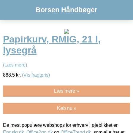
Borsen Håndbøger
Papirkurv, RMIG, 21 l,
lysegrå
(Læs mere)
888.5
kr.
(Vis fragtpris)
Læs mere »
Køb nu »
De mest populære webshops for erhverv i øjeblikket er
Engsig.dk
,
Office2go.dk
og
OfficeTrend.dk
, som alle har et