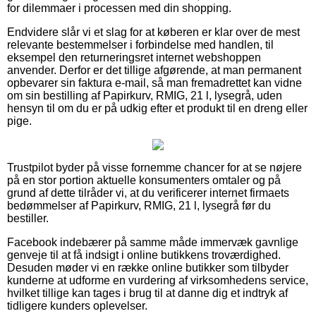
for dilemmaer i processen med din shopping.
Endvidere slår vi et slag for at køberen er klar over de mest
relevante bestemmelser i forbindelse med handlen, til
eksempel den returneringsret internet webshoppen
anvender. Derfor er det tillige afgørende, at man permanent
opbevarer sin faktura e-mail, så man fremadrettet kan vidne
om sin bestilling af Papirkurv, RMIG, 21 l, lysegrå, uden
hensyn til om du er på udkig efter et produkt til en dreng eller
pige.
Trustpilot byder på visse fornemme chancer for at se nøjere
på en stor portion aktuelle konsumenters omtaler og på
grund af dette tilråder vi, at du verificerer internet firmaets
bedømmelser af Papirkurv, RMIG, 21 l, lysegrå før du
bestiller.
Facebook indebærer på samme måde immervæk gavnlige
genveje til at få indsigt i online butikkens troværdighed.
Desuden møder vi en række online butikker som tilbyder
kunderne at udforme en vurdering af virksomhedens service,
hvilket tillige kan tages i brug til at danne dig et indtryk af
tidligere kunders oplevelser.