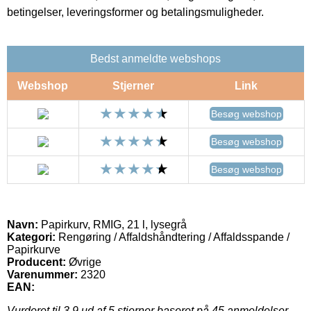
betingelser, leveringsformer og betalingsmuligheder.
Bedst anmeldte webshops
Webshop
Stjerner
Link
Besøg webshop
Besøg webshop
Besøg webshop
Navn:
Papirkurv, RMIG, 21 l, lysegrå
Kategori:
Rengøring / Affaldshåndtering / Affaldsspande /
Papirkurve
Producent:
Øvrige
Varenummer:
2320
EAN:
Vurderet til
3.9
ud af 5 stjerner baseret på
45
anmeldelser