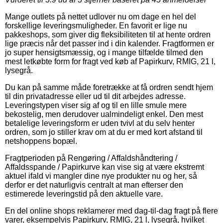
Mange outlets på nettet udlover nu om dage en hel del
forskellige leveringsmuligheder. En favorit er lige nu
pakkeshops, som giver dig fleksibiliteten til at hente ordren
lige præcis når det passer ind i din kalender. Fragtformen er
jo super hensigtsmæssig, og i mange tilfælde tilmed den
mest letkøbte form for fragt ved køb af Papirkurv, RMIG, 21 l,
lysegrå.
Du kan på samme måde foretrække at få ordren sendt hjem
til din privatadresse eller ud til dit arbejdes adresse.
Leveringstypen viser sig af og til en lille smule mere
bekostelig, men derudover ualmindeligt enkel. Den mest
betalelige leveringsform er uden tvivl at du selv henter
ordren, som jo stiller krav om at du er med kort afstand til
netshoppens bopæl.
Fragtperioden på Rengøring / Affaldshåndtering /
Affaldsspande / Papirkurve kan vise sig at være ekstremt
aktuel ifald vi mangler dine nye produkter nu og her, så
derfor er det naturligvis centralt at man efterser den
estimerede leveringstid på den aktuelle vare.
En del online shops reklamerer med dag-til-dag fragt på flere
varer, eksempelvis Papirkurv, RMIG, 21 l, lysegrå, hvilket