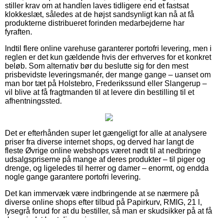
stiller krav om at handlen laves tidligere end et fastsat
klokkeslæt, således at de højst sandsynligt kan nå at få
produkterne distribueret forinden medarbejderne har
fyraften.
Indtil flere online varehuse garanterer portofri levering, men i
reglen er det kun gældende hvis der erhverves for et konkret
beløb. Som alternativ bør du beslutte sig for den mest
prisbevidste leveringsmanér, der mange gange – uanset om
man bor tæt på Holstebro, Frederikssund eller Slangerup –
vil blive at få fragtmanden til at levere din bestilling til et
afhentningssted.
Det er efterhånden super let gængeligt for alle at analysere
priser fra diverse internet shops, og derved har langt de
fleste Øvrige online webshops været nødt til at nedbringe
udsalgspriserne på mange af deres produkter – til piger og
drenge, og ligeledes til herrer og damer – enormt, og endda
nogle gange garantere portofri levering.
Det kan immervæk være indbringende at se nærmere på
diverse online shops efter tilbud på Papirkurv, RMIG, 21 l,
lysegrå forud for at du bestiller, så man er skudsikker på at få