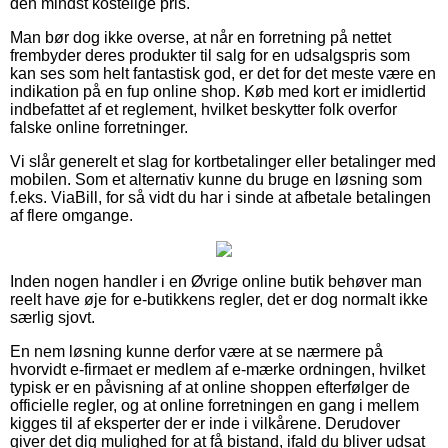
den mindst kostelige pris.
Man bør dog ikke overse, at når en forretning på nettet
frembyder deres produkter til salg for en udsalgspris som
kan ses som helt fantastisk god, er det for det meste være en
indikation på en fup online shop. Køb med kort er imidlertid
indbefattet af et reglement, hvilket beskytter folk overfor
falske online forretninger.
Vi slår generelt et slag for kortbetalinger eller betalinger med
mobilen. Som et alternativ kunne du bruge en løsning som
f.eks. ViaBill, for så vidt du har i sinde at afbetale betalingen
af flere omgange.
Inden nogen handler i en Øvrige online butik behøver man
reelt have øje for e-butikkens regler, det er dog normalt ikke
særlig sjovt.
En nem løsning kunne derfor være at se nærmere på
hvorvidt e-firmaet er medlem af e-mærke ordningen, hvilket
typisk er en påvisning af at online shoppen efterfølger de
officielle regler, og at online forretningen en gang i mellem
kigges til af eksperter der er inde i vilkårene. Derudover
giver det dig mulighed for at få bistand, ifald du bliver udsat