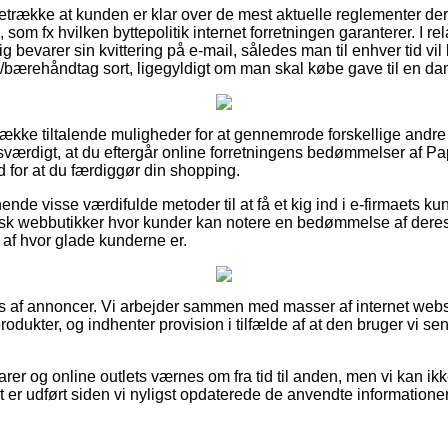
retrække at kunden er klar over de mest aktuelle reglementer der 
om fx hvilken byttepolitik internet forretningen garanterer. I relati
g bevarer sin kvittering på e-mail, således man til enhver tid vil
ærehåndtag sort, ligegyldigt om man skal købe gave til en dam
n række tiltalende muligheder for at gennemrode forskellige andre
esværdigt, at du eftergår online forretningens bedømmelser af 
 for at du færdiggør din shopping.
de visse værdifulde metoder til at få et kig ind i e-firmaets ku
sk webbutikker hvor kunder kan notere en bedømmelse af deres 
g af hvor glade kunderne er.
es af annoncer. Vi arbejder sammen med masser af internet web
rodukter, og indhenter provision i tilfælde af at den bruger vi se
r og online outlets værnes om fra tid til anden, men vi kan ikke 
lt er udført siden vi nyligst opdaterede de anvendte informationer