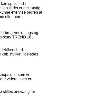
kan spille ind i
on til det er det i øvrigt
 kunne eftervise ordren af
e eller herre.
 forbrugeres ratings og
Papirkurv TREND 16L
ndetilfredshed.
køb, hvilket ligeledes
shops eftersom vi
nder videre laver en
stilles ansvarlig for
.