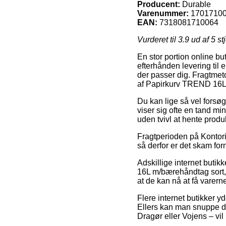
Producent:
Durable
Varenummer:
1701710
EAN:
7318081710064
Vurderet til
3.9
ud af 5 st
En stor portion online but
efterhånden levering til 
der passer dig. Fragtmeto
af Papirkurv TREND 16L
Du kan lige så vel forsøg
viser sig ofte en tand min
uden tvivl at hente produ
Fragtperioden på Kontori
så derfor er det skam for
Adskillige internet buti
16L m/bærehåndtag sort, s
at de kan nå at få varern
Flere internet butikker y
Ellers kan man snuppe den
Dragør eller Vojens – vil 