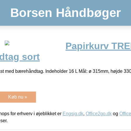
Borsen Håndbøger
Papirkurv TR
tag sort
last med bærehåndtag. Indeholder 16 L Mål: ø 315mm, højde 3
Køb nu »
ps for erhverv i øjeblikket er
Engsig.dk
,
Office2go.dk
og
Offic
iser.