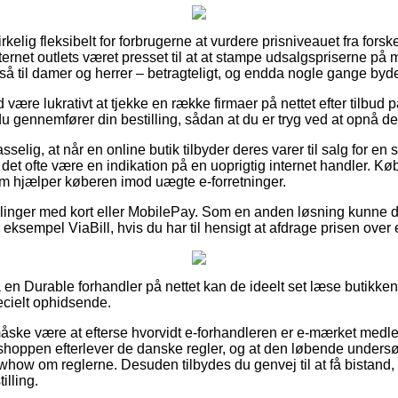
irkelig fleksibelt for forbrugerne at vurdere prisniveauet fra forske
ernet outlets været presset til at at stampe udsalgspriserne på m
å til damer og herrer – betragteligt, og endda nogle gange byde 
id være lukrativt at tjekke en række firmaer på nettet efter tilb
 gennemfører din bestilling, sådan at du er tryg ved at opnå den 
elig, at når en online butik tilbyder deres varer til salg for en 
er det ofte være en indikation på en uoprigtig internet handler. K
m hjælper køberen imod uægte e-forretninger.
tillinger med kort eller MobilePay. Som en anden løsning kunne
r eksempel ViaBill, hvis du har til hensigt at afdrage prisen over
å en Durable forhandler på nettet kan de ideelt set læse butikken
ecielt ophidsende.
ske være at efterse hvorvidt e-forhandleren er e-mærket medle
shoppen efterlever de danske regler, og at den løbende undersø
ow om reglerne. Desuden tilbydes du genvej til at få bistand,
illing.