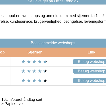
Se udvalget på OfficeTrend.dk
t populære webshops og anmeldt dem med stjerner fra 1 til 5 ud
rrelse, kundeservice, brugervenlighed, betingelser, leveringsfor
Bedst anmeldte webshops
op
Stjerner
Link
Besøg webshop
Besøg webshop
Besøg webshop
16L m/bærehåndtag sort
 > Papirkurve