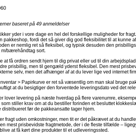
060
jerner baseret på
49
anmeldelser
ikker yder i vore dage en hel del forskellige muligheder for fragt.
en pakkeshop, fordi det så giver dig god fleksibilitet til at kunn
den er nemlig ret så fleksibel, og typisk desuden den prisbillig
 m/bærehåndtag sort.
e at få ordren sendt hjem til dig privat eller ud til din arbejdsp
dre prisbillig, men til gengæld yderst fleksibel. Den mest prisbev
kterne selv, men det afhænger af at du lever lige ved internet fir
nventar > Papirkurve er ret så væsentlig om man skal bruge pak
nuftigt at du besigtiger den forventede leveringsdato ved det rel
kker lover levering på næste hverdag på flere varenumre, ekse
om stiller krav om at du bestiller forinden et besluttet klokkes
e distribueret før de pakkeansatte tager hjem.
der fragt uden omkostninger, men tit er det påkrævet at du handl
 mest prisbevidste fragtmetode, der i de fleste tilfælde – ligegy
blive at få kørt dine produkter til et udleveringssted.