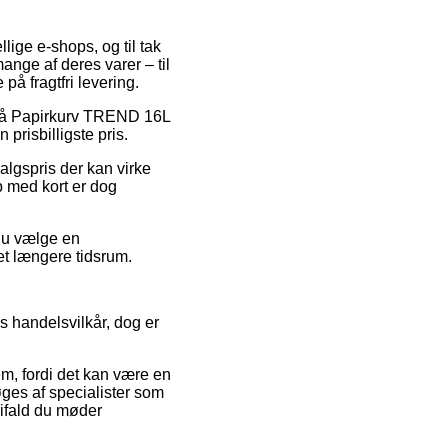
llige e-shops, og til tak
ange af deres varer – til
på fragtfri levering.
ud på Papirkurv TREND 16L
prisbilligste pris.
salgspris der kan virke
øb med kort er dog
 du vælge en
 et længere tidsrum.
s handelsvilkår, dog er
m, fordi det kan være en
ges af specialister som
 ifald du møder