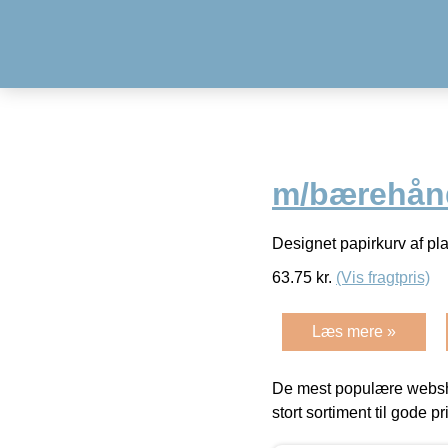
m/bærehånd
Designet papirkurv af p
63.75
kr.
(Vis fragtpris)
Læs mere »
De mest populære websho
stort sortiment til gode pr