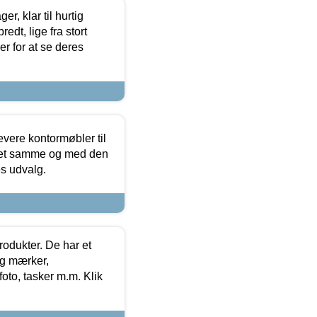
, klar til hurtig
edt, lige fra stort
er for at se deres
evere kontormøbler til
 det samme og med den
es udvalg.
rodukter. De har et
og mærker,
foto, tasker m.m. Klik