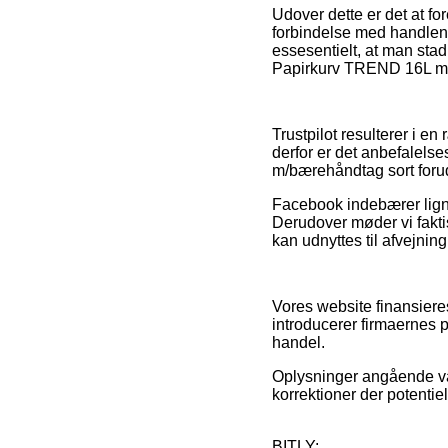
Udover dette er det at fo
forbindelse med handlen, s
essesentielt, at man stadi
Papirkurv TREND 16L m/b
Trustpilot resulterer i e
derfor er det anbefalels
m/bærehåndtag sort forud
Facebook indebærer lignen
Derudover møder vi fakti
kan udnyttes til afvejnin
Vores website finansier
introducerer firmaernes p
handel.
Oplysninger angående vare
korrektioner der potentie
BITLY: