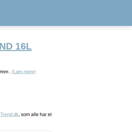
END 16L
30mm .
(Læs mere)
eTrend.dk
, som alle har et