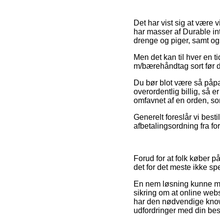
Det har vist sig at være v
har masser af Durable int
drenge og piger, samt ogs
Men det kan til hver en t
m/bærehåndtag sort før du
Du bør blot være så påpass
overordentlig billig, så 
omfavnet af en orden, so
Generelt foreslår vi bes
afbetalingsordning fra fo
Forud for at folk køber p
det for det meste ikke sp
En nem løsning kunne må
sikring om at online web
har den nødvendige knowh
udfordringer med din best