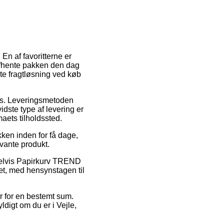
 En af favoritterne er
e afhente pakken den dag
ste fragtløsning ved køb
lads. Leveringsmetoden
idste type af levering er
maets tilholdssted.
ken inden for få dage,
evante produkt.
mpelvis Papirkurv TREND
læt, med hensynstagen til
er for en bestemt sum.
ldigt om du er i Vejle,