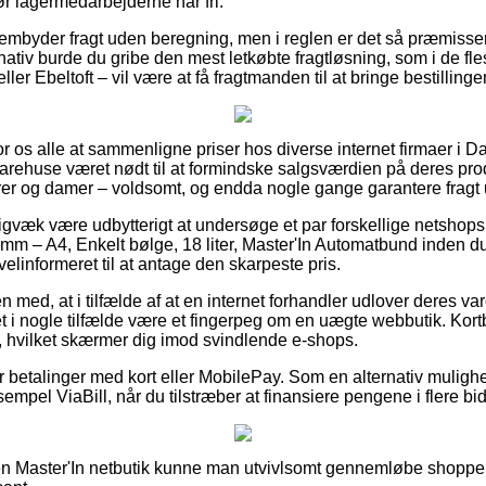
før lagermedarbejderne har fri.
embyder fragt uden beregning, men i reglen er det så præmissen a
ativ burde du gribe den mest letkøbte fragtløsning, som i de fle
er Ebeltoft – vil være at få fragtmanden til at bringe bestillingen
 for os alle at sammenligne priser hos diverse internet firmaer i 
 varehuse været nødt til at formindske salgsværdien på deres prod
rrer og damer – voldsomt, og endda nogle gange garantere fragt 
igvæk være udbytterigt at undersøge et par forskellige netshops
 – A4, Enkelt bølge, 18 liter, Master'In Automatbund inden d
velinformeret til at antage den skarpeste pris.
med, at i tilfælde af at en internet forhandler udlover deres varer
et i nogle tilfælde være et fingerpeg om en uægte webbutik. Kortb
, hvilket skærmer dig imod svindlende e-shops.
for betalinger med kort eller MobilePay. Som en alternativ mulig
sempel ViaBill, når du tilstræber at finansiere pengene i flere bid
en Master'In netbutik kunne man utvivlsomt gennemløbe shoppen