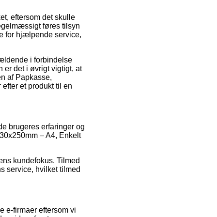
et, eftersom det skulle
regelmæssigt føres tilsyn
e for hjælpende service,
gældende i forbindelse
r det i øvrigt vigtigt, at
en af Papkasse,
fter et produkt til en
nde brugeres erfaringer og
0x230x250mm – A4, Enkelt
kkens kundefokus. Tilmed
 service, hvilket tilmed
 e-firmaer eftersom vi