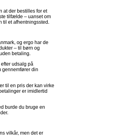
t der bestilles for et
ste tilfælde – uanset om
 til et afhentningssted.
Danmark, og ergo har de
ukter – til børn og
uden betaling.
 efter udsalg på
u gennemfører din
 til en pris der kan virke
etalinger er imidlertid
hed burde du bruge en
der.
s vilkår, men det er