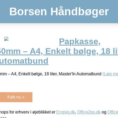
Borsen Håndbøger
Papkasse,
mm – A4, Enkelt bølge, 18 lit
Automatbund
 – A4, Enkelt bølge, 18 liter, Master'In Automatbund
(Læs me
Køb nu »
ps for erhverv i øjeblikket er
Engsig.dk
,
Office2go.dk
og
Offic