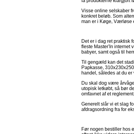
få produkterne klargjort 
Visse online selskaber fr
konkret beløb. Som altern
man er i Køge, Værløse ell
Det er i dag ret praktisk
fleste Master'In internet
babyer, samt også til he
Til gengæld kan det stad
Papkasse, 310x230x250mm
handel, således at du er 
Du skal dog være årvågen 
utopisk letkøbt, så bør d
omfavnet af et reglement
Generelt slår vi et slag 
afdragsordning fra for ek
Før nogen bestiller hos 