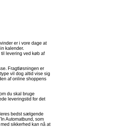
 vinder er i vore dage at
din kalender.
til levering ved køb af
esse. Fragtløsningen er
ype vil dog altid vise sig
eden af online shoppens
 om du skal bruge
e leveringstid for det
å deres bedst sælgende
r'In Automatbund, som
e med sikkerhed kan nå at