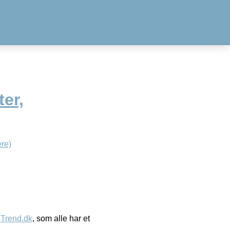
er,
re)
eTrend.dk
, som alle har et