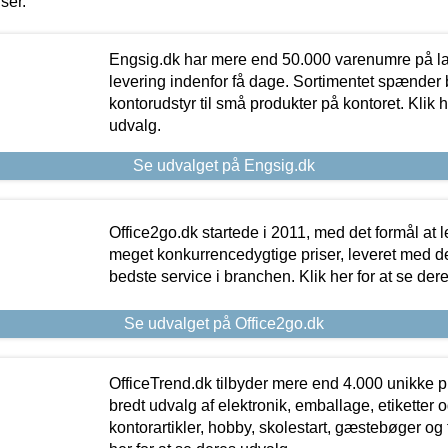
iser.
Engsig.dk har mere end 50.000 varenumre på lager
levering indenfor få dage. Sortimentet spænder br
kontorudstyr til små produkter på kontoret. Klik h
udvalg.
Se udvalget på Engsig.dk
Office2go.dk startede i 2011, med det formål at l
meget konkurrencedygtige priser, leveret med
bedste service i branchen. Klik her for at se der
Se udvalget på Office2go.dk
OfficeTrend.dk tilbyder mere end 4.000 unikke p
bredt udvalg af elektronik, emballage, etiketter 
kontorartikler, hobby, skolestart, gæstebøger og 