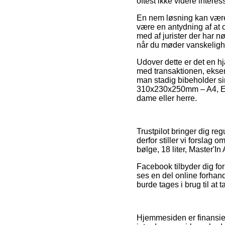
oftest ikke videre interes
En nem løsning kan være a
være en antydning af at o
med af jurister der har 
når du møder vanskelighe
Udover dette er det en hj
med transaktionen, eksempe
man stadig bibeholder si
310x230x250mm – A4, Enke
dame eller herre.
Trustpilot bringer dig re
derfor stiller vi forsla
bølge, 18 liter, Master'In
Facebook tilbyder dig fo
ses en del online forhan
burde tages i brug til at 
Hjemmesiden er finansier