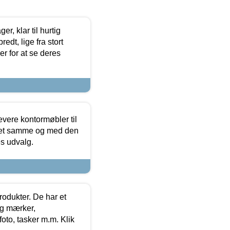
, klar til hurtig
edt, lige fra stort
er for at se deres
evere kontormøbler til
 det samme og med den
es udvalg.
rodukter. De har et
og mærker,
foto, tasker m.m. Klik