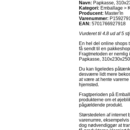
Navn:
Papkasse, 310x230
Kategori:
Emballage > K
Producent:
Master'In
Varenummer:
P159279
EAN:
5701766927918
Vurderet til
4.8
ud af 5 st
En hel del online shops ti
få sendt til en pakkeshop,
Fragtmetoden er nemlig i 
Papkasse, 310x230x250mm
Du kan ligeledes påtænke 
desværre lidt mere bekost
at være at hente varerne
hjemsted.
Fragtperioden på Emballa
produkterne om et øjebli
pågældende produkt.
Størstedelen af internet
varenumre, eksempelvis 
dog nødvendiggør at tran