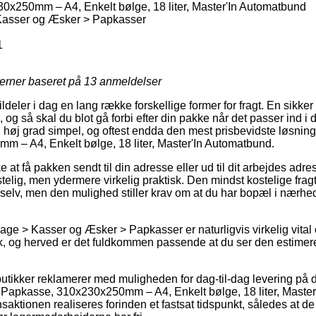
x250mm – A4, Enkelt bølge, 18 liter, Master'In Automatbund
asser og Æsker > Papkasser
1
jerner baseret på
13
anmeldelser
ldeler i dag en lang række forskellige former for fragt. En sikker
 og så skal du blot gå forbi efter din pakke når det passer ind i 
høj grad simpel, og oftest endda den mest prisbevidste løsning 
 – A4, Enkelt bølge, 18 liter, Master'In Automatbund.
at få pakken sendt til din adresse eller ud til dit arbejdes adr
elig, men ydermere virkelig praktisk. Den mindst kostelige fragtt
 selv, men den mulighed stiller krav om at du har bopæl i nærh
ge > Kasser og Æsker > Papkasser er naturligvis virkelig vital
k, og herved er det fuldkommen passende at du ser den estimered
 butikker reklamerer med muligheden for dag-til-dag levering p
Papkasse, 310x230x250mm – A4, Enkelt bølge, 18 liter, Maste
saktionen realiseres forinden et fastsat tidspunkt, således at d