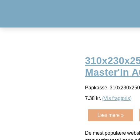
310x230x250
Master'In 
Papkasse, 310x230x250mm
7.38
kr.
(Vis fragtpris)
Læs mere »
De mest populære websho