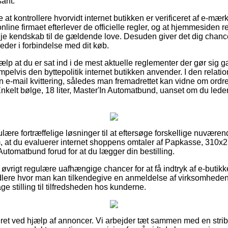
sant.
t kontrollere hvorvidt internet butikken er verificeret af e-mærk
nline firmaet efterlever de officielle regler, og at hjemmesiden 
nøje kendskab til de gældende love. Desuden giver det dig chanc
der i forbindelse med dit køb.
ælp at du er sat ind i de mest aktuelle reglementer der gør sig 
lvis den byttepolitik internet butikken anvender. I den relation e
n e-mail kvittering, således man fremadrettet kan vidne om ordr
lt bølge, 18 liter, Master'In Automatbund, uanset om du leder e
gulære fortræffelige løsninger til at eftersøge forskellige nuvære
g om, at du evaluerer internet shoppens omtaler af Papkasse, 31
 Automatbund forud for at du lægger din bestilling.
r øvrigt regulære uafhængige chancer for at få indtryk af e-buti
dlere hvor man kan tilkendegive en anmeldelse af virksomhedens
tage stilling til tilfredsheden hos kunderne.
et ved hjælp af annoncer. Vi arbejder tæt sammen med en stribe