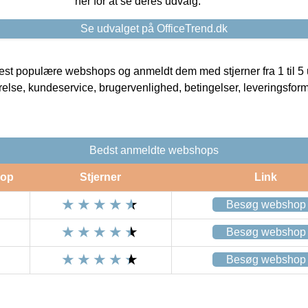
her for at se deres udvalg.
Se udvalget på OfficeTrend.dk
t populære webshops og anmeldt dem med stjerner fra 1 til 5 ud
rrelse, kundeservice, brugervenlighed, betingelser, leveringsfor
Bedst anmeldte webshops
op
Stjerner
Link
Besøg webshop
Besøg webshop
Besøg webshop