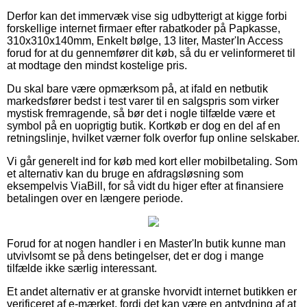
Derfor kan det immervæk vise sig udbytterigt at kigge forbi
forskellige internet firmaer efter rabatkoder på Papkasse,
310x310x140mm, Enkelt bølge, 13 liter, Master'In Access
forud for at du gennemfører dit køb, så du er velinformeret til
at modtage den mindst kostelige pris.
Du skal bare være opmærksom på, at ifald en netbutik
markedsfører bedst i test varer til en salgspris som virker
mystisk fremragende, så bør det i nogle tilfælde være et
symbol på en uoprigtig butik. Kortkøb er dog en del af en
retningslinje, hvilket værner folk overfor fup online selskaber.
Vi går generelt ind for køb med kort eller mobilbetaling. Som
et alternativ kan du bruge en afdragsløsning som
eksempelvis ViaBill, for så vidt du higer efter at finansiere
betalingen over en længere periode.
Forud for at nogen handler i en Master'In butik kunne man
utvivlsomt se på dens betingelser, det er dog i mange
tilfælde ikke særlig interessant.
Et andet alternativ er at granske hvorvidt internet butikken er
verificeret af e-mærket, fordi det kan være en antydning af at