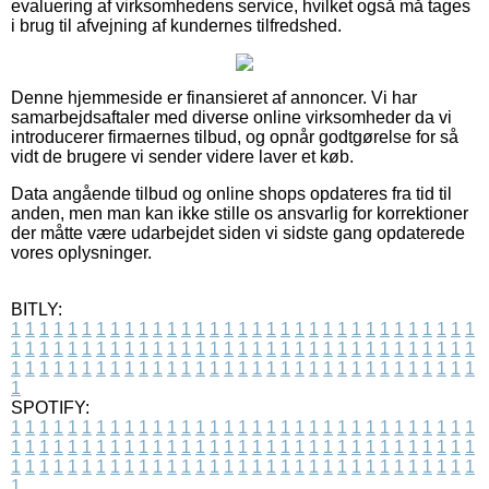
evaluering af virksomhedens service, hvilket også må tages
i brug til afvejning af kundernes tilfredshed.
Denne hjemmeside er finansieret af annoncer. Vi har
samarbejdsaftaler med diverse online virksomheder da vi
introducerer firmaernes tilbud, og opnår godtgørelse for så
vidt de brugere vi sender videre laver et køb.
Data angående tilbud og online shops opdateres fra tid til
anden, men man kan ikke stille os ansvarlig for korrektioner
der måtte være udarbejdet siden vi sidste gang opdaterede
vores oplysninger.
BITLY:
1
1
1
1
1
1
1
1
1
1
1
1
1
1
1
1
1
1
1
1
1
1
1
1
1
1
1
1
1
1
1
1
1
1
1
1
1
1
1
1
1
1
1
1
1
1
1
1
1
1
1
1
1
1
1
1
1
1
1
1
1
1
1
1
1
1
1
1
1
1
1
1
1
1
1
1
1
1
1
1
1
1
1
1
1
1
1
1
1
1
1
1
1
1
1
1
1
1
1
1
SPOTIFY:
1
1
1
1
1
1
1
1
1
1
1
1
1
1
1
1
1
1
1
1
1
1
1
1
1
1
1
1
1
1
1
1
1
1
1
1
1
1
1
1
1
1
1
1
1
1
1
1
1
1
1
1
1
1
1
1
1
1
1
1
1
1
1
1
1
1
1
1
1
1
1
1
1
1
1
1
1
1
1
1
1
1
1
1
1
1
1
1
1
1
1
1
1
1
1
1
1
1
1
1