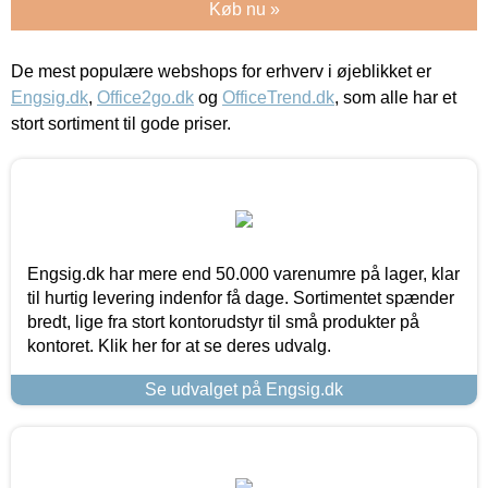
Køb nu »
De mest populære webshops for erhverv i øjeblikket er
Engsig.dk
,
Office2go.dk
og
OfficeTrend.dk
, som alle har et
stort sortiment til gode priser.
Engsig.dk har mere end 50.000 varenumre på lager, klar
til hurtig levering indenfor få dage. Sortimentet spænder
bredt, lige fra stort kontorudstyr til små produkter på
kontoret. Klik her for at se deres udvalg.
Se udvalget på Engsig.dk