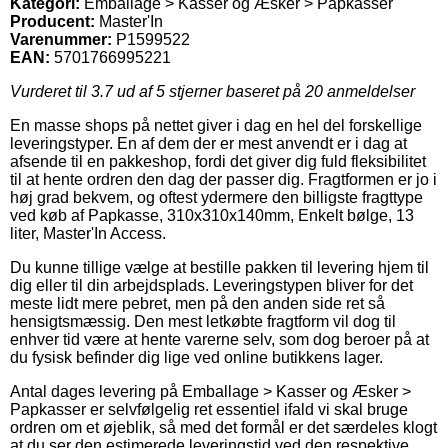
Kategori:
Emballage > Kasser og Æsker > Papkasser
Producent:
Master'In
Varenummer:
P1599522
EAN:
5701766995221
Vurderet til
3.7
ud af 5 stjerner baseret på
20
anmeldelser
En masse shops på nettet giver i dag en hel del forskellige
leveringstyper. En af dem der er mest anvendt er i dag at
afsende til en pakkeshop, fordi det giver dig fuld fleksibilitet
til at hente ordren den dag der passer dig. Fragtformen er jo i
høj grad bekvem, og oftest ydermere den billigste fragttype
ved køb af Papkasse, 310x310x140mm, Enkelt bølge, 13
liter, Master'In Access.
Du kunne tillige vælge at bestille pakken til levering hjem til
dig eller til din arbejdsplads. Leveringstypen bliver for det
meste lidt mere pebret, men på den anden side ret så
hensigtsmæssig. Den mest letkøbte fragtform vil dog til
enhver tid være at hente varerne selv, som dog beroer på at
du fysisk befinder dig lige ved online butikkens lager.
Antal dages levering på Emballage > Kasser og Æsker >
Papkasser er selvfølgelig ret essentiel ifald vi skal bruge
ordren om et øjeblik, så med det formål er det særdeles klogt
at du ser den estimerede leveringstid ved den respektive