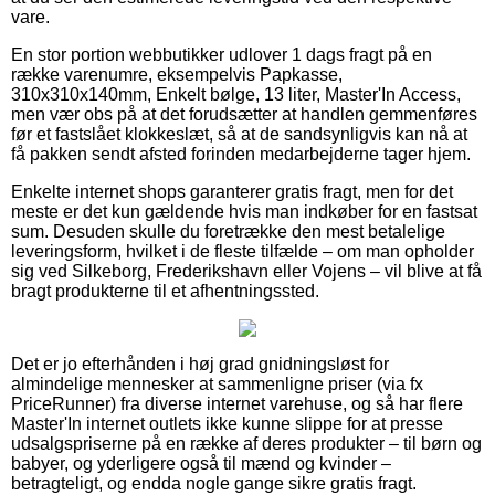
vare.
En stor portion webbutikker udlover 1 dags fragt på en
række varenumre, eksempelvis Papkasse,
310x310x140mm, Enkelt bølge, 13 liter, Master'In Access,
men vær obs på at det forudsætter at handlen gemmenføres
før et fastslået klokkeslæt, så at de sandsynligvis kan nå at
få pakken sendt afsted forinden medarbejderne tager hjem.
Enkelte internet shops garanterer gratis fragt, men for det
meste er det kun gældende hvis man indkøber for en fastsat
sum. Desuden skulle du foretrække den mest betalelige
leveringsform, hvilket i de fleste tilfælde – om man opholder
sig ved Silkeborg, Frederikshavn eller Vojens – vil blive at få
bragt produkterne til et afhentningssted.
Det er jo efterhånden i høj grad gnidningsløst for
almindelige mennesker at sammenligne priser (via fx
PriceRunner) fra diverse internet varehuse, og så har flere
Master'In internet outlets ikke kunne slippe for at presse
udsalgspriserne på en række af deres produkter – til børn og
babyer, og yderligere også til mænd og kvinder –
betragteligt, og endda nogle gange sikre gratis fragt.