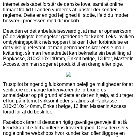
internet selskabet forstår de danske love, samt at online
firmaet fra tid til anden vurderes af jurister der kender
reglerne. Dette er en god lejlighed til støtte, ifald du møder
besvær i processen med dit indkøb.
Desuden er det anbefalelsesværdigt at man er opmærksom
på de vigtigste betingelser gældende for købet, f.eks. hvilken
ombytningspolitik netshoppen tilsikrer. I den forbindelse er
det virkelig relevant, at man permanent sikrer ens e-mail
kvittering, så man fremadrettet kan bekræfte sin bestilling af
Papkasse, 310x310x140mm, Enkelt bølge, 13 liter, Master'In
Access, om man søger et produkt til en dreng eller pige.
Trustpilot bringer dig fuldkommen belejlige muligheder for at
verificere ret mange forhenværende forbrugeres
anmeldelser og på grund af dette er det en hjælp, at du tager
et kig på internet virksomhedens ratings af Papkasse,
310x310x140mm, Enkelt bølge, 13 liter, Master'In Access
forud for at du bestiller.
Facebook fører til desuden rigtig gavnlige genveje til at få
kendskab til e-forhandlerens troværdighed. Desuden ser vi
nogle online webshops hvor kunder kan offentliggøre en