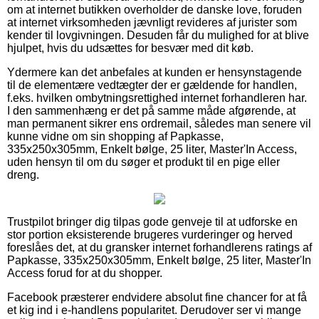
om at internet butikken overholder de danske love, foruden
at internet virksomheden jævnligt revideres af jurister som
kender til lovgivningen. Desuden får du mulighed for at blive
hjulpet, hvis du udsættes for besvær med dit køb.
Ydermere kan det anbefales at kunden er hensynstagende
til de elementære vedtægter der er gældende for handlen,
f.eks. hvilken ombytningsrettighed internet forhandleren har.
I den sammenhæng er det på samme måde afgørende, at
man permanent sikrer ens ordremail, således man senere vil
kunne vidne om sin shopping af Papkasse,
335x250x305mm, Enkelt bølge, 25 liter, Master'In Access,
uden hensyn til om du søger et produkt til en pige eller
dreng.
Trustpilot bringer dig tilpas gode genveje til at udforske en
stor portion eksisterende brugeres vurderinger og herved
foreslåes det, at du gransker internet forhandlerens ratings af
Papkasse, 335x250x305mm, Enkelt bølge, 25 liter, Master'In
Access forud for at du shopper.
Facebook præsterer endvidere absolut fine chancer for at få
et kig ind i e-handlens popularitet. Derudover ser vi mange