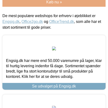
Køb nu »
De mest populære webshops for erhverv i øjeblikket er
Engsig.dk
,
Office2go.dk
og
OfficeTrend.dk
, som alle har et
stort sortiment til gode priser.
Engsig.dk har mere end 50.000 varenumre på lager, klar
til hurtig levering indenfor få dage. Sortimentet spænder
bredt, lige fra stort kontorudstyr til små produkter på
kontoret. Klik her for at se deres udvalg.
Se udvalget på Engsig.dk