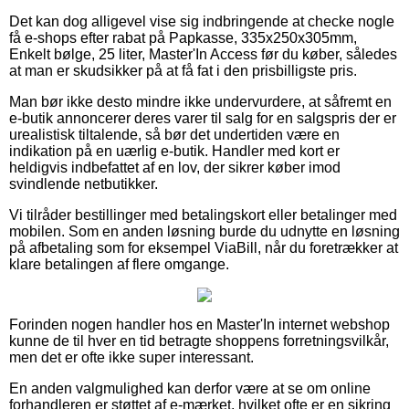
Det kan dog alligevel vise sig indbringende at checke nogle
få e-shops efter rabat på Papkasse, 335x250x305mm,
Enkelt bølge, 25 liter, Master'In Access før du køber, således
at man er skudsikker på at få fat i den prisbilligste pris.
Man bør ikke desto mindre ikke undervurdere, at såfremt en
e-butik annoncerer deres varer til salg for en salgspris der er
urealistisk tiltalende, så bør det undertiden være en
indikation på en uærlig e-butik. Handler med kort er
heldigvis indbefattet af en lov, der sikrer køber imod
svindlende netbutikker.
Vi tilråder bestillinger med betalingskort eller betalinger med
mobilen. Som en anden løsning burde du udnytte en løsning
på afbetaling som for eksempel ViaBill, når du foretrækker at
klare betalingen af flere omgange.
Forinden nogen handler hos en Master'In internet webshop
kunne de til hver en tid betragte shoppens forretningsvilkår,
men det er ofte ikke super interessant.
En anden valgmulighed kan derfor være at se om online
forhandleren er støttet af e-mærket, hvilket ofte er en sikring