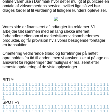
online varehuse i Danmark hvor det er muligt at publicere en
omtale af virksomhedens service, hvilket lige så vel bør
drages fordel af til vurdering af tidligere kunders oplevelser.
Vores side er finansieret af indtægter fra reklamer. Vi
arbejder tæt sammen med en lang række internet
forhandlere eftersom vi markedsfører virksomhedernes
produkter, og får provision hvis vores besøgende foretager
en transaktion.
Orientering vedrørende tilbud og forretninger på nettet
opretholdes fra tid til anden, men vi ønsker ikke at påtage os
ansvaret for reguleringer der muligvis er realiseret efter
seneste opdatering af de viste oplysninger.
BITLY:
1
1
1
1
1
1
1
1
1
1
1
1
1
1
1
1
1
1
1
1
1
1
1
1
1
1
1
1
1
1
1
1
1
1
1
1
1
1
1
1
1
1
1
1
1
1
1
1
1
1
1
1
1
1
1
1
1
1
1
1
1
1
1
1
1
1
1
1
1
1
1
1
1
1
1
1
1
1
1
1
1
1
1
1
1
1
1
1
1
1
1
1
1
1
1
1
1
1
1
1
SPOTIFY:
1
1
1
1
1
1
1
1
1
1
1
1
1
1
1
1
1
1
1
1
1
1
1
1
1
1
1
1
1
1
1
1
1
1
1
1
1
1
1
1
1
1
1
1
1
1
1
1
1
1
1
1
1
1
1
1
1
1
1
1
1
1
1
1
1
1