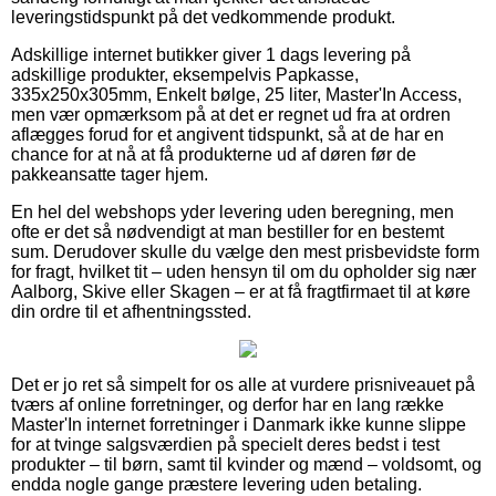
leveringstidspunkt på det vedkommende produkt.
Adskillige internet butikker giver 1 dags levering på
adskillige produkter, eksempelvis Papkasse,
335x250x305mm, Enkelt bølge, 25 liter, Master'In Access,
men vær opmærksom på at det er regnet ud fra at ordren
aflægges forud for et angivent tidspunkt, så at de har en
chance for at nå at få produkterne ud af døren før de
pakkeansatte tager hjem.
En hel del webshops yder levering uden beregning, men
ofte er det så nødvendigt at man bestiller for en bestemt
sum. Derudover skulle du vælge den mest prisbevidste form
for fragt, hvilket tit – uden hensyn til om du opholder sig nær
Aalborg, Skive eller Skagen – er at få fragtfirmaet til at køre
din ordre til et afhentningssted.
Det er jo ret så simpelt for os alle at vurdere prisniveauet på
tværs af online forretninger, og derfor har en lang række
Master'In internet forretninger i Danmark ikke kunne slippe
for at tvinge salgsværdien på specielt deres bedst i test
produkter – til børn, samt til kvinder og mænd – voldsomt, og
endda nogle gange præstere levering uden betaling.