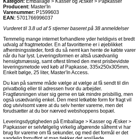
Kategori:
Emballage > Kasser og Æsker > Papkasser
Producent:
Master'In
Varenummer:
P1599603
EAN:
5701766996037
Vurderet til
3.8
ud af 5 stjerner baseret på
38
anmeldelser
Temmelig mange internet forhandlere yder heldigvis et bredt
udvalg af fragtmetoder. En af favoritterne er i øjeblikket
afhentningssteder, fordi du så nemt kan hente de købte varer
når du har lyst. Leveringsformen er altså usædvanlig
hensigtsmæssig, samt oftest tilmed den mest prisbevidste
leveringsmetode ved køb af Papkasse, 335x250x305mm,
Enkelt bølge, 25 liter, Master'In Access.
Du kan på samme måde vælge at vælge at få sendt til din
privatbolig eller til adressen hvor du arbejder.
Fragtløsningen viser sig gerne en tak mindre prisbillig, men
også usædvanlig enkel. Den mest letkøbte form for fragt vil
dog utvivlsomt være at du selv henter varerne, men det
forudsætter at du bor nærved webshoppens bopæl.
Leveringsdygtigheden på Emballage > Kasser og Æsker >
Papkasser er selvfølgelig virkelig afgørende såfremt vi har
brug for varerne om få sekunder, og med det formål er det
sandelig fornuftigt at man tjekker det anslåede