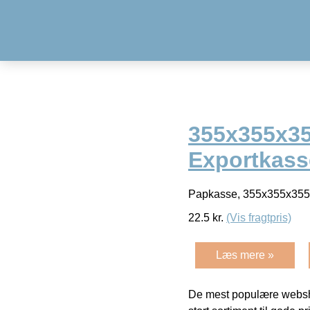
355x355x355
Exportkass
Papkasse, 355x355x355mm
22.5
kr.
(Vis fragtpris)
Læs mere »
De mest populære websho