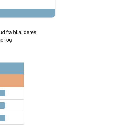
 fra bl.a. deres
mer og