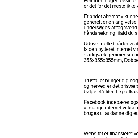
Forinden nogen bestiller
er det for det meste ikk
Et andet alternativ kunn
generelt er en angivels
undersøges af fagmænd de
håndsrækning, ifald du s
Udover dette tilråder vi 
fx den bytteret interne
stadigvæk gemmer sin or
355x355x355mm, Dobbelt b
Trustpilot bringer dig n
og herved er det prisvær
bølge, 45 liter, Exportka
Facebook indebærer også f
vi mange internet virkso
bruges til at danne dig et
Websitet er finansieret 