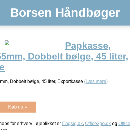
Borsen Håndbøger
Papkasse,
mm, Dobbelt bølge, 45 liter,
e
, Dobbelt bølge, 45 liter, Exportkasse
(Læs mere)
Køb nu »
ps for erhverv i øjeblikket er
Engsig.dk
,
Office2go.dk
og
Offic