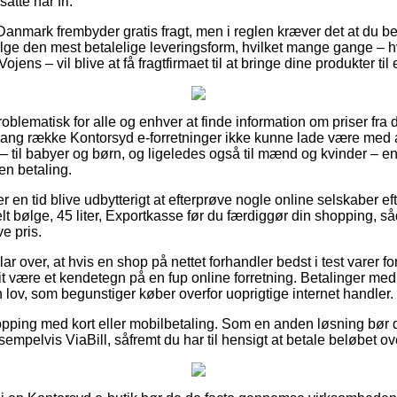
atte har fri.
 Danmark frembyder gratis fragt, men i reglen kræver det at du be
lge den mest betalelige leveringsform, hvilket mange gange – 
jens – vil blive at få fragtfirmaet til at bringe dine produkter ti
roblematisk for alle og enhver at finde information om priser fra
 lang række Kontorsyd e-forretninger ikke kunne lade være med 
– til babyer og børn, og ligeledes også til mænd og kvinder – 
en betaling.
ver en tid blive udbytterigt at efterprøve nogle online selskaber e
ølge, 45 liter, Exportkasse før du færdiggør din shopping, så
ve pris.
ar over, at hvis en shop på nettet forhandler bedst i test varer f
tit være et kendetegn på en fup online forretning. Betalinger me
 lov, som begunstiger køber overfor uoprigtige internet handler.
opping med kort eller mobilbetaling. Som en anden løsning bør 
empelvis ViaBill, såfremt du har til hensigt at betale beløbet ove