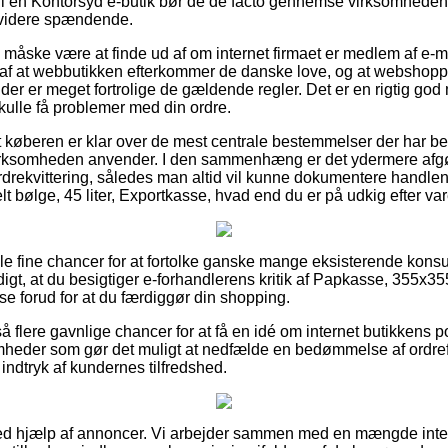
 i en Kontorsyd e-butik bør de de facto gennemse virksomhedens
e videre spændende.
e måske være at finde ud af om internet firmaet er medlem af e-m
e af at webbutikken efterkommer de danske love, og at webshop
r er meget fortrolige de gældende regler. Det er en rigtig god 
kulle få problemer med din ordre.
at køberen er klar over de mest centrale bestemmelser der har bet
t virksomheden anvender. I den sammenhæng er det ydermere afg
drekvittering, således man altid vil kunne dokumentere handle
ølge, 45 liter, Exportkasse, hvad end du er på udkig efter varer
ogle fine chancer for at fortolke ganske mange eksisterende k
digt, at du besigtiger e-forhandlerens kritik af Papkasse, 355
sse forud for at du færdiggør din shopping.
lere gavnlige chancer for at få en idé om internet butikkens pop
mheder som gør det muligt at nedfælde en bedømmelse af ordref
 indtryk af kundernes tilfredshed.
ved hjælp af annoncer. Vi arbejder sammen med en mængde interne