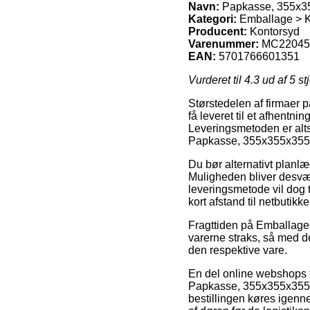
Navn:
Papkasse, 355x355
Kategori:
Emballage > K
Producent:
Kontorsyd
Varenummer:
MC22045
EAN:
5701766601351
Vurderet til
4.3
ud af 5 st
Størstedelen af firmaer på
få leveret til et afhentni
Leveringsmetoden er altså
Papkasse, 355x355x355mm
Du bør alternativt planlæg
Muligheden bliver desvæ
leveringsmetode vil dog 
kort afstand til netbutik
Fragttiden på Emballage
varerne straks, så med de
den respektive vare.
En del online webshops 
Papkasse, 355x355x355mm,
bestillingen køres igenne