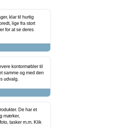
, klar til hurtig
edt, lige fra stort
er for at se deres
evere kontormøbler til
 det samme og med den
es udvalg.
rodukter. De har et
og mærker,
foto, tasker m.m. Klik