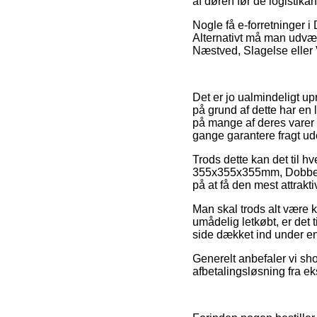
af døren før de logistikans
Nogle få e-forretninger i
Alternativt må man udvæ
Næstved, Slagelse eller Vo
Det er jo ualmindeligt up
på grund af dette har en
på mange af deres varer 
gange garantere fragt ud
Trods dette kan det til h
355x355x355mm, Dobbelt b
på at få den mest attrakti
Man skal trods alt være kl
umådelig letkøbt, er det 
side dækket ind under en
Generelt anbefaler vi sh
afbetalingsløsning fra eks