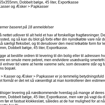
x355mm, Dobbelt bølge, 45 liter, Exportkasse
asser og Æsker > Papkasser
jerner baseret på
18
anmeldelser
 nettet udlover til alt held et hav af forskellige fragtløsninger. 
ngssted, og så kan du blot gå forbi efter din nyindkøbte vare når du
 særligt fleksibel, og tit derudover den mest letkøbte form for l
, Dobbelt bølge, 45 liter, Exportkasse.
ge at bestille ordren til levering til din bolig eller til adressen h
rre en smule mere pebret, men endvidere usædvanlig smertefri
til enhver tid være at hente varerne selv, som desværre står og 
kens bopæl.
 > Kasser og Æsker > Papkasser er jo temmelig betydningsfuld 
t formål er det ret så væsentligt at man kontrollerer den estime
tilsiger levering på næstkommende hverdag på mange af deres 
 Dobbelt bølge, 45 liter, Exportkasse, men vær på vagt da det
m før et fastsat klokkeslæt, således at de har mulighed for at nå 