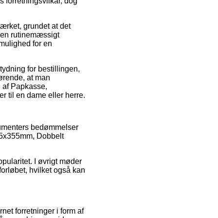
 forretningsvilkår, dog
ærket, grundet at det
pen rutinemæssigt
mulighed for en
ydning for bestillingen,
ørende, at man
n af Papkasse,
 til en dame eller herre.
onsumenters bedømmelser
x355x355mm, Dobbelt
ularitet. I øvrigt møder
orløbet, hvilket også kan
t forretninger i form af