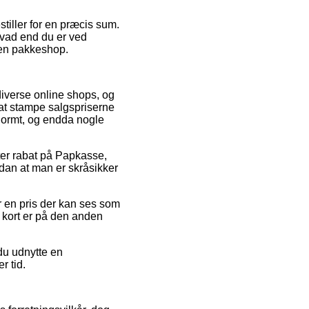
stiller for en præcis sum.
hvad end du er ved
l en pakkeshop.
 diverse online shops, og
at stampe salgspriserne
enormt, og endda nogle
fter rabat på Papkasse,
dan at man er skråsikker
or en pris der kan ses som
d kort er på den anden
du udnytte en
r tid.