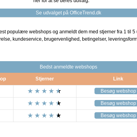
her for at se deres udvalg.
Se udvalget på OfficeTrend.dk
t populære webshops og anmeldt dem med stjerner fra 1 til 5 ud
rrelse, kundeservice, brugervenlighed, betingelser, leveringsfor
Bedst anmeldte webshops
op
Stjerner
Link
Besøg webshop
Besøg webshop
Besøg webshop