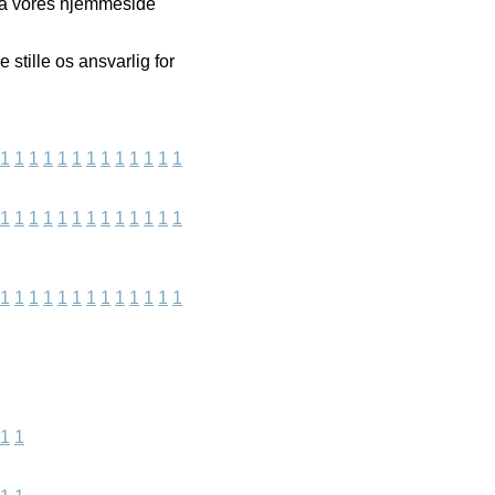
 på vores hjemmeside
stille os ansvarlig for
1
1
1
1
1
1
1
1
1
1
1
1
1
1
1
1
1
1
1
1
1
1
1
1
1
1
1
1
1
1
1
1
1
1
1
1
1
1
1
1
1