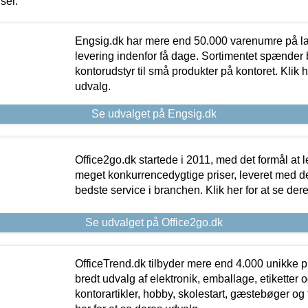
iser.
Engsig.dk har mere end 50.000 varenumre på lager
levering indenfor få dage. Sortimentet spænder br
kontorudstyr til små produkter på kontoret. Klik h
udvalg.
Se udvalget på Engsig.dk
Office2go.dk startede i 2011, med det formål at l
meget konkurrencedygtige priser, leveret med
bedste service i branchen. Klik her for at se der
Se udvalget på Office2go.dk
OfficeTrend.dk tilbyder mere end 4.000 unikke p
bredt udvalg af elektronik, emballage, etiketter 
kontorartikler, hobby, skolestart, gæstebøger og 