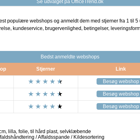
Se udvalget på OfficeTrend.dk
t populære webshops og anmeldt dem med stjerner fra 1 til 5 ud
rrelse, kundeservice, brugervenlighed, betingelser, leveringsfor
Bedst anmeldte webshops
op
Stjerner
Link
Besøg webshop
Besøg webshop
Besøg webshop
 lilla, folie, til hård plast, selvklæbende
faldshåndtering / Affaldsspande / Kildesortering