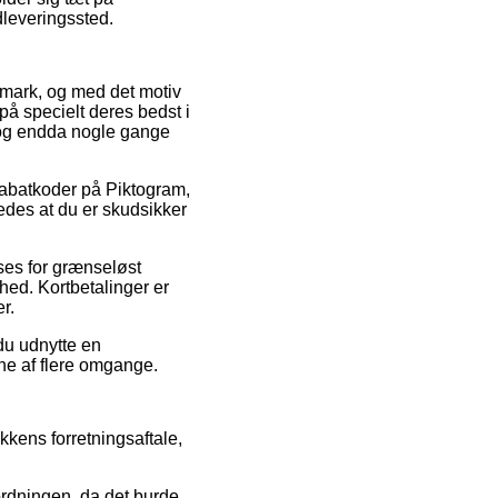
udleveringssted.
Danmark, og med det motiv
på specielt deres bedst i
, og endda nogle gange
rabatkoder på Piktogram,
ledes at du er skudsikker
nses for grænseløst
hed. Kortbetalinger er
r.
 du udnytte en
rne af flere omgange.
kkens forretningsaftale,
ordningen, da det burde