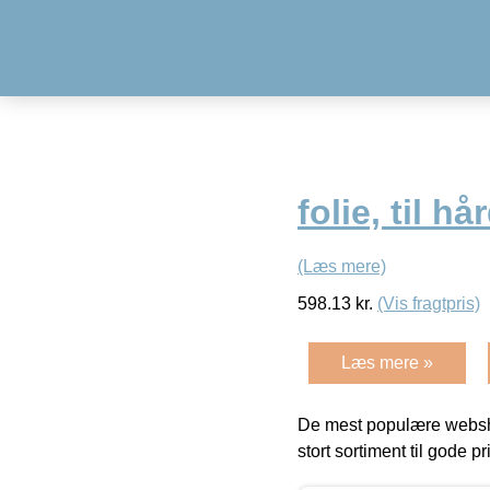
folie, til h
(Læs mere)
598.13
kr.
(Vis fragtpris)
Læs mere »
De mest populære websho
stort sortiment til gode pr