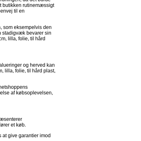
et butikken rutinemæssigt
envej til en
en, som eksempelvis den
n stadigvæk bevarer sin
lilla, folie, til hård
evalueringer og herved kan
la, folie, til hård plast,
 netshoppens
melse af købsoplevelsen,
ræsenterer
ører et køb.
 at give garantier imod