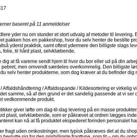
317
jerner baseret på
11
anmeldelser
lere yder nu om stunder et stort udvalg af metoder til levering
veret pakken hos en pakkeshop, hvor du selv henter de bestilte pro
altså yderst praktisk, samt oftest ydermere den billigste slags le
 folie, til hård plast, selvklæbende.
dig at få varerne sendt hjem til hvor du bor eller ud på din arb
 pebret, men omvendt særdeles overkommelig. Den billigste løsni
t du selv henter produkterne, som dog kræver at du befinder dig 
Affaldshåndtering / Affaldsspande / Kildesortering er virkelig vig
det samme, så af den grund er det sandelig passende at vi ser 
det vedkommende produkt.
utikker giver løfte om dag-til-dag levering på en masse produkte
l hård plast, selvklæbende, som er påkrævet at ordren lægges ind
nteret kan nå at få produktet ekspederet forinden personalet har
er fragt uden omkostninger, men typisk påkræves det at du shopp
 beslutte sig for den prisbilligste fragttype, som tit – om du oph