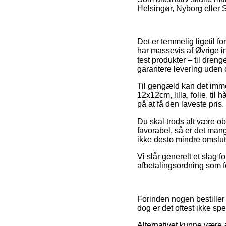
Helsingør, Nyborg eller Sv
Det er temmelig ligetil fo
har massevis af Øvrige in
test produkter – til dre
garantere levering uden
Til gengæld kan det imme
12x12cm, lilla, folie, ti
på at få den laveste pris.
Du skal trods alt være ob
favorabel, så er det mang
ikke desto mindre omslutt
Vi slår generelt et slag 
afbetalingsordning som f
Forinden nogen bestiller 
dog er det oftest ikke sp
Alternativet kunne være 