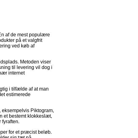
. En af de mest populære
dukter på et valgfrit
vering ved køb af
ejdsplads. Metoden viser
ng til levering vil dog i
nær internet
tig i tilfælde af at man
det estimerede
r, eksempelvis Piktogram,
en et bestemt klokkeslæt,
 fyraften.
er for et præcist beløb.
older sig tæt på