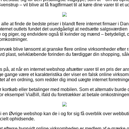
enstrup – vil blive at få fragtfirmaet til at køre dine varer til et 
r alle at finde de bedste priser i blandt flere internet firmaer i 
ternet outlets fundet det uundgåeligt at nedsætte salgsværdien 
nge og piger, og endvidere også til kvinder og mænd – betydeligt
 omkostninger.
rvæk blive lønsomt at granske flere online virksomheder efter 
l hård plast, selvklæbende forinden du færdiggør din shopping, så
s på, at når en internet webshop afsætter varer til en pris der a
e gange være et karakteristika der viser en falsk online virksom
et af en ordning, som redder dig imod uægte internet forretninge
for kortkøb eller betalinger med mobilen. Som et alternativ burde
or eksempel ViaBill, ifald du foretrækker at betale omkostninge
i en Øvrige webshop kan de i og for sig få overblik over webbuti
ecielt ophidsende.
at efterse hvorvidt online virksomheden er medlem af e-mærke 