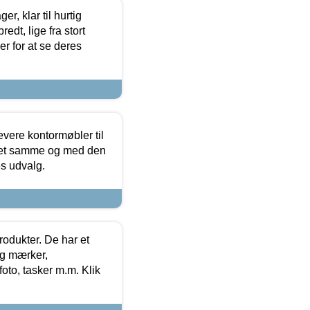
, klar til hurtig
edt, lige fra stort
er for at se deres
evere kontormøbler til
 det samme og med den
es udvalg.
rodukter. De har et
og mærker,
foto, tasker m.m. Klik