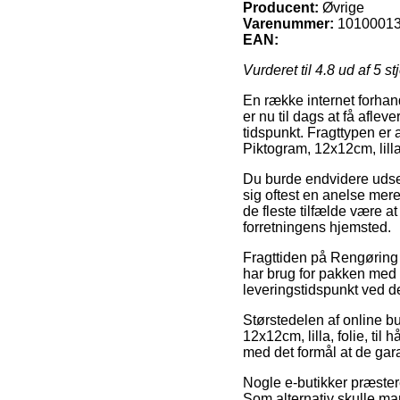
Producent:
Øvrige
Varenummer:
1010001
EAN:
Vurderet til
4.8
ud af 5 st
En række internet forhand
er nu til dags at få afle
tidspunkt. Fragttypen er 
Piktogram, 12x12cm, lilla,
Du burde endvidere udse 
sig oftest en anelse mere
de fleste tilfælde være a
forretningens hjemsted.
Fragttiden på Rengøring / 
har brug for pakken med 
leveringstidspunkt ved 
Størstedelen af online b
12x12cm, lilla, folie, ti
med det formål at de gara
Nogle e-butikker præster
Som alternativ skulle man