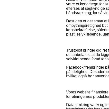
være et kendetegn for at
efterses af sagkyndige so
håndsrækning, for så vid
Desuden er det smart at
ombytningsrettighed buti
købsbekræftelse, således 
plast, selvklæbende, uan
Trustpilot bringer dig re
det anbefales, at du kigg
selvklæbende forud for a
Facebook frembringer på
pålidelighed. Desuden se
hvilket også bør anvendes
Vores website finansiere
forretningernes produkter
Data omkring varer og in