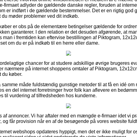
 e-firmaet adlyder de gældende danske regler, foruden at intern
m er indført i de gældende bestemmelser. Det er en rigtig god g
t du møder problemer ved dit indkøb.
 køber er obs på de elementære betingelser gældende for ordr
kken garanterer. I den relation er det desuden afgørende, at ma
man i fremtiden kan eftervise bestillingen af Piktogram, 12x12cm, 
set om du er på indkøb til en herre eller dame.
t fordelagtige chancer for at studere adskillige øvrige brugeres 
er nærmere på internet shoppens omtaler af Piktogram, 12x12cm, lil
t du køber.
 samme måde fuldstændig gunstige metoder til at få en idé om
s en del internet forretninger hvor folk kan aflevere en bedøm
 til vurdering af tilfredsheden hos kunderne.
s af annoncer. Vi har aftaler med en mængde e-firmaer idet vi p
, og får provision når en af de besøgende på vores website fuldf
ternet webshops opdateres hyppigt, men det er ikke muligt for os