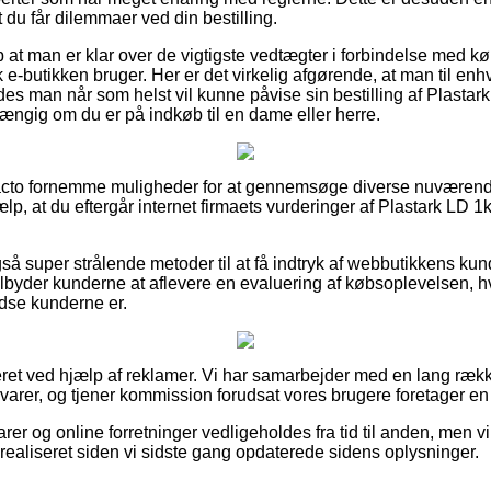
 du får dilemmaer ved din bestilling.
 at man er klar over de vigtigste vedtægter i forbindelse med k
 e-butikken bruger. Her er det virkelig afgørende, at man til en
edes man når som helst vil kunne påvise sin bestilling af Plastar
gig om du er på indkøb til en dame eller herre.
 facto fornemme muligheder for at gennemsøge diverse nuværen
jælp, at du eftergår internet firmaets vurderinger af Plastark L
å super strålende metoder til at få indtryk af webbutikkens ku
byder kunderne at aflevere en evaluering af købsoplevelsen, hvi
edse kunderne er.
eret ved hjælp af reklamer. Vi har samarbejder med en lang række
varer, og tjener kommission forudsat vores brugere foretager en
r og online forretninger vedligeholdes fra tid til anden, men vi
 realiseret siden vi sidste gang opdaterede sidens oplysninger.