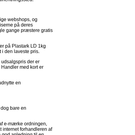
llige webshops, og
riserne på deres
ogle gange præstere gratis
oder på Plastark LD 1kg
i den laveste pris.
 udsalgspris der er
 Handler med kort er
udnytte en
r dog bare en
 af e-mærke ordningen,
t internet forhandleren af
 god anledning til en