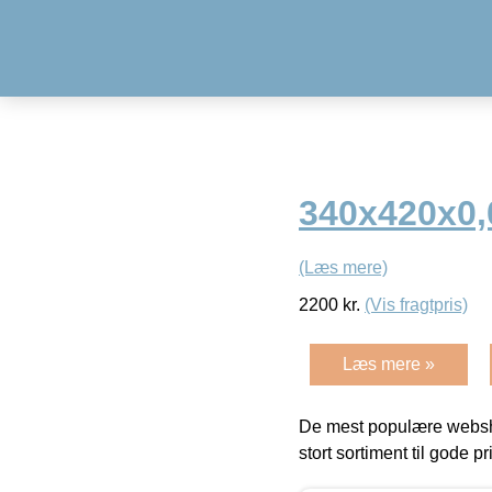
340x420x0
(Læs mere)
2200
kr.
(Vis fragtpris)
Læs mere »
De mest populære websho
stort sortiment til gode pr