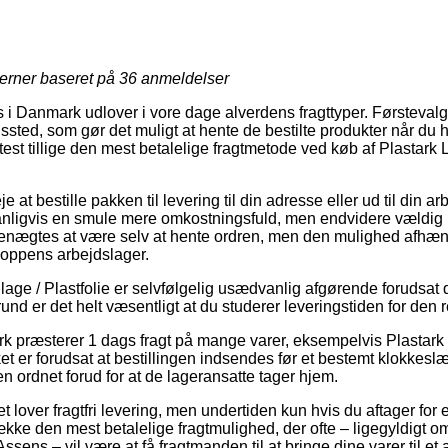
jerner baseret på
36
anmeldelser
 i Danmark udlover i vore dage alverdens fragttyper. Førstevalg
ngssted, som gør det muligt at hente de bestilte produkter når du h
oftest tillige den mest betalelige fragtmetode ved køb af Plastark
at bestille pakken til levering til din adresse eller ud til din a
ligvis en smule mere omkostningsfuld, men endvidere vældig le
enægtes at være selv at hente ordren, men den mulighed afhæng
shoppens arbejdslager.
age / Plastfolie er selvfølgelig usædvanlig afgørende forudsat d
rund er det helt væsentligt at du studerer leveringstiden for den 
rk præsterer 1 dags fragt på mange varer, eksempelvis Plastar
 er forudsat at bestillingen indsendes før et bestemt klokkeslæ
en ordnet forud for at de lageransatte tager hjem.
t lover fragtfri levering, men undertiden kun hvis du aftager for 
ke den mest betalelige fragtmulighed, der ofte – ligegyldigt o
sens – vil være at få fragtmanden til at bringe dine varer til et