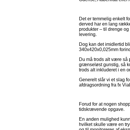
Det er temmelig enkelt fo
derved har en lang række
produkter – til drenge og
levering.
Dog kan det imidlertid bl
340x420x0,025mm forinden 
Du må trods alt være så p
grænseløst gunstig, så k
trods alt inkluderet i en
Generelt slår vi et slag 
afdragsordning fra fx Via
Forud for at nogen shopp
tidskrævende opgave.
En anden mulighed kunne 
hvilket skulle være en try
og til monitoreres af ek