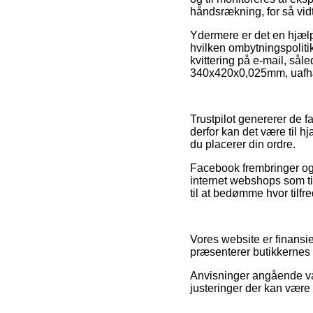
håndsrækning, for så vidt
Ydermere er det en hjælp
hvilken ombytningspolitik
kvittering på e-mail, sål
340x420x0,025mm, uafhæn
Trustpilot genererer de
derfor kan det være til h
du placerer din ordre.
Facebook frembringer ogs
internet webshops som til
til at bedømme hvor tilfr
Vores website er finansi
præsenterer butikkernes 
Anvisninger angående vare
justeringer der kan være