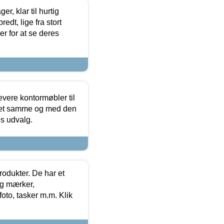
, klar til hurtig
edt, lige fra stort
er for at se deres
evere kontormøbler til
 det samme og med den
es udvalg.
rodukter. De har et
og mærker,
foto, tasker m.m. Klik