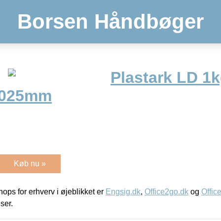
Borsen Håndbøger
Plastark LD 1
,025mm
Køb nu »
ps for erhverv i øjeblikket er
Engsig.dk
,
Office2go.dk
og
Offic
iser.