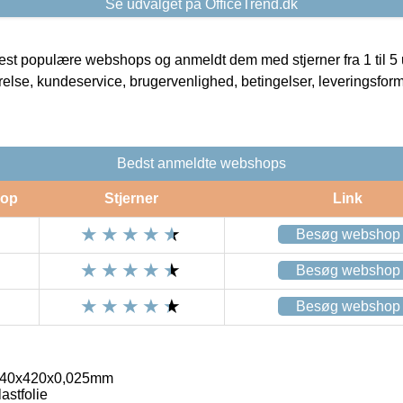
Se udvalget på OfficeTrend.dk
t populære webshops og anmeldt dem med stjerner fra 1 til 5 ud
rrelse, kundeservice, brugervenlighed, betingelser, leveringsfor
Bedst anmeldte webshops
op
Stjerner
Link
Besøg webshop
Besøg webshop
Besøg webshop
 340x420x0,025mm
astfolie