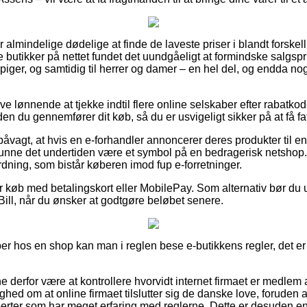
r almindelige dødelige at finde de laveste priser i blandt forske
 butikker på nettet fundet det uundgåeligt at formindske salgsp
 piger, og samtidig til herrer og damer – en hel del, og endda n
ive lønnende at tjekke indtil flere online selskaber efter rabatk
du gennemfører dit køb, så du er usvigeligt sikker på at få fat 
åvagt, at hvis en e-forhandler annoncerer deres produkter til en
unne det undertiden være et symbol på en bedragerisk netshop.
 ordning, som bistår køberen imod fup e-forretninger.
for køb med betalingskort eller MobilePay. Som alternativ bør du 
Bill, når du ønsker at godtgøre beløbet senere.
er hos en shop kan man i reglen bese e-butikkens regler, det e
derfor være at kontrollere hvorvidt internet firmaet er medlem
ghed om at online firmaet tilslutter sig de danske love, foruden a
sperter som har meget erfaring med reglerne. Dette er desuden en