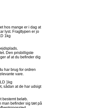
et hos mange er i dag at
ar lyst. Fragttypen er jo
 LD 1kg
rbejdsplads.
t. Den prisbilligste
er af at du befinder dig
u har brug for ordren
relevante vare.
k LD 1kg
t, sådan at de har udsigt
et bestemt beløb.
m man befinder sig tæt på
 afhentningssted.