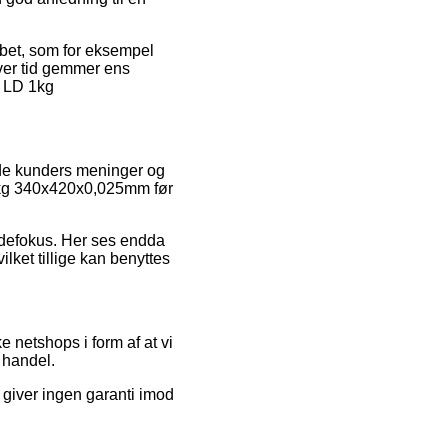
øbet, som for eksempel
hver tid gemmer ens
k LD 1kg
de kunders meninger og
D 1kg 340x420x0,025mm før
ndefokus. Her ses endda
lket tillige kan benyttes
 netshops i form af at vi
 handel.
 giver ingen garanti imod