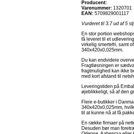
Producent:
Varenummer:
1320701
EAN:
5709829001117
Vurderet til
3.7
ud af 5 st
En stor portion webshops
få leveret til et udleveri
virkelig smertefri, samt 
340x420x0,025mm.
Du kan endvidere overveje 
Fragtløsningen er sædvan
fragtmulighed kan ikke b
med kort afstand til net
Leveringstiden på Emball
øjeblikkeligt, så af den g
Flere e-butikker i Danma
340x420x0,025mm, hvilket
til at kunne nå at få pakk
En række firmaer på nette
Desuden bør man foretræk
Odense, Aabenraa eller As