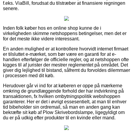
f.eks. ViaBill, forudsat du tilstræber at finansiere regningen
senere.
Inden folk køber hos en online shop kunne de i
virkeligheden skimme netshoppens betingelser, men det er
for det meste ikke videre interessant.
En anden mulighed er at kontrollere hvorvidt internet firmaet
er tilsluttet e-mærket, som bør være en garanti for at e-
handlen efterfølger de officielle regler, og at netshoppen ofte
kigges til af jurister der mestrer reglementet på området. Det
giver dig lejlighed til bistand, såfremt du forvoldes dilemmaer
i processen med dit køb.
Herudover går vi ind for at køberen er oppe på mærkerne
omkring de grundlæggende forhold der har indvirkning på
transaktionen, fx hvilken ombytningspolitik webshoppen
garanterer. Her er det i øvrigt essesentielt, at man til enhver
tid bibeholder sin ordremail, så man en anden gang kan
bekræfte sit køb af Plow Skrivebordslampe, ligegyldigt om
du er på udkig efter produkter til en kvinde eller mand.