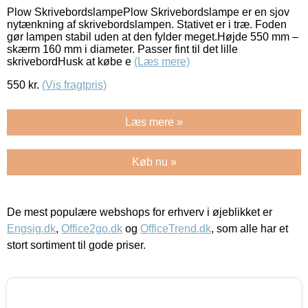
Plow SkrivebordslampePlow Skrivebordslampe er en sjov
nytænkning af skrivebordslampen. Stativet er i træ. Foden
gør lampen stabil uden at den fylder meget.Højde 550 mm –
skærm 160 mm i diameter. Passer fint til det lille
skrivebordHusk at købe e
(Læs mere)
550
kr.
(Vis fragtpris)
Læs mere »
Køb nu »
De mest populære webshops for erhverv i øjeblikket er
Engsig.dk
,
Office2go.dk
og
OfficeTrend.dk
, som alle har et
stort sortiment til gode priser.