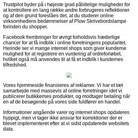
Trustpilot byder på i højeste grad pålidelige muligheder for
at kontrollere en lang række andre forbrugeres reflektioner
og af den grund foreslåes det, at du studerer online
virksomhedens bedømmelser af Plow Skrivebordslampe
forinden du shopper.
Facebook frembringer for øvrigt forholdsvis hæderlige
chancer for at få indblik i online forretningens popularitet.
Herinde ser vi mange internet shops som giver kunderne
mulighed for at registrere en vurdering af ordreforløbet,
hvilket også må anvendes til at få et indblik i kundernes
tilfredshed.
Vores hjemmeside finansieres af reklamer. Vi har et tæt
samarbejde med massevis af online forretninger idet vi
publicerer butikkernes produkter, og modtager betaling når
en af de besøgende på vores side fuldfører en handel.
Informationer angående varer og internet shops opdateres
hyppigt, men vi tager ikke ansvar for korrektioner der er
blevet implementeret efter at vi sidst opdaterede websitets
data.