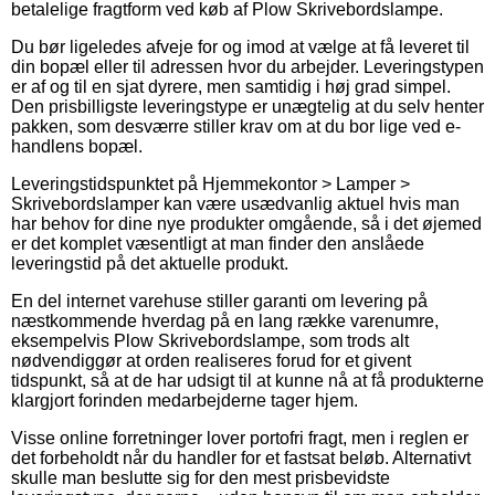
betalelige fragtform ved køb af Plow Skrivebordslampe.
Du bør ligeledes afveje for og imod at vælge at få leveret til
din bopæl eller til adressen hvor du arbejder. Leveringstypen
er af og til en sjat dyrere, men samtidig i høj grad simpel.
Den prisbilligste leveringstype er unægtelig at du selv henter
pakken, som desværre stiller krav om at du bor lige ved e-
handlens bopæl.
Leveringstidspunktet på Hjemmekontor > Lamper >
Skrivebordslamper kan være usædvanlig aktuel hvis man
har behov for dine nye produkter omgående, så i det øjemed
er det komplet væsentligt at man finder den anslåede
leveringstid på det aktuelle produkt.
En del internet varehuse stiller garanti om levering på
næstkommende hverdag på en lang række varenumre,
eksempelvis Plow Skrivebordslampe, som trods alt
nødvendiggør at orden realiseres forud for et givent
tidspunkt, så at de har udsigt til at kunne nå at få produkterne
klargjort forinden medarbejderne tager hjem.
Visse online forretninger lover portofri fragt, men i reglen er
det forbeholdt når du handler for et fastsat beløb. Alternativt
skulle man beslutte sig for den mest prisbevidste