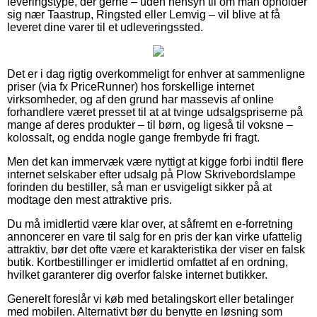
leveringstype, der gerne – uden hensyn til om man opholder
sig nær Taastrup, Ringsted eller Lemvig – vil blive at få
leveret dine varer til et udleveringssted.
Det er i dag rigtig overkommeligt for enhver at sammenligne
priser (via fx PriceRunner) hos forskellige internet
virksomheder, og af den grund har massevis af online
forhandlere været presset til at at tvinge udsalgspriserne på
mange af deres produkter – til børn, og ligeså til voksne –
kolossalt, og endda nogle gange frembyde fri fragt.
Men det kan immervæk være nyttigt at kigge forbi indtil flere
internet selskaber efter udsalg på Plow Skrivebordslampe
forinden du bestiller, så man er usvigeligt sikker på at
modtage den mest attraktive pris.
Du må imidlertid være klar over, at såfremt en e-forretning
annoncerer en vare til salg for en pris der kan virke ufattelig
attraktiv, bør det ofte være et karakteristika der viser en falsk
butik. Kortbestillinger er imidlertid omfattet af en ordning,
hvilket garanterer dig overfor falske internet butikker.
Generelt foreslår vi køb med betalingskort eller betalinger
med mobilen. Alternativt bør du benytte en løsning som