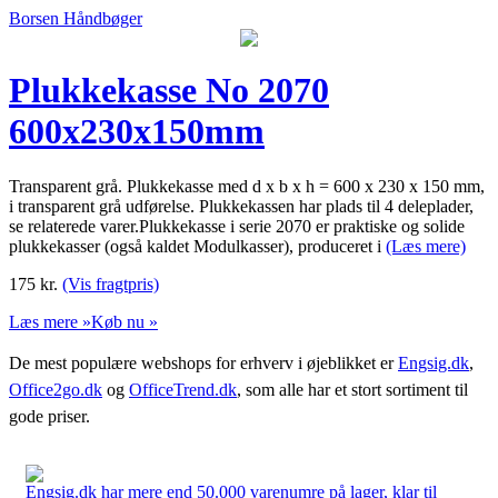
Borsen Håndbøger
Plukkekasse No 2070
600x230x150mm
Transparent grå. Plukkekasse med d x b x h = 600 x 230 x 150 mm,
i transparent grå udførelse. Plukkekassen har plads til 4 deleplader,
se relaterede varer.Plukkekasse i serie 2070 er praktiske og solide
plukkekasser (også kaldet Modulkasser), produceret i
(Læs mere)
175
kr.
(Vis fragtpris)
Læs mere »
Køb nu »
De mest populære webshops for erhverv i øjeblikket er
Engsig.dk
,
Office2go.dk
og
OfficeTrend.dk
, som alle har et stort sortiment til
gode priser.
Engsig.dk har mere end 50.000 varenumre på lager, klar til