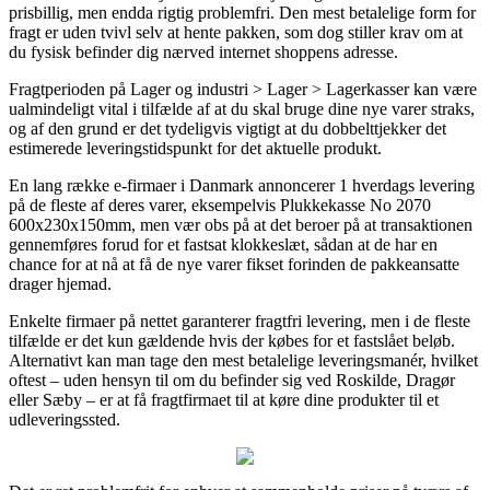
prisbillig, men endda rigtig problemfri. Den mest betalelige form for
fragt er uden tvivl selv at hente pakken, som dog stiller krav om at
du fysisk befinder dig nærved internet shoppens adresse.
Fragtperioden på Lager og industri > Lager > Lagerkasser kan være
ualmindeligt vital i tilfælde af at du skal bruge dine nye varer straks,
og af den grund er det tydeligvis vigtigt at du dobbelttjekker det
estimerede leveringstidspunkt for det aktuelle produkt.
En lang række e-firmaer i Danmark annoncerer 1 hverdags levering
på de fleste af deres varer, eksempelvis Plukkekasse No 2070
600x230x150mm, men vær obs på at det beroer på at transaktionen
gennemføres forud for et fastsat klokkeslæt, sådan at de har en
chance for at nå at få de nye varer fikset forinden de pakkeansatte
drager hjemad.
Enkelte firmaer på nettet garanterer fragtfri levering, men i de fleste
tilfælde er det kun gældende hvis der købes for et fastslået beløb.
Alternativt kan man tage den mest betalelige leveringsmanér, hvilket
oftest – uden hensyn til om du befinder sig ved Roskilde, Dragør
eller Sæby – er at få fragtfirmaet til at køre dine produkter til et
udleveringssted.