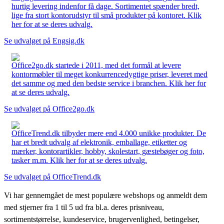
hurtig levering indenfor få dage. Sortimentet spænder bredt,
lige fra stort kontorudstyr til små produkter på kontoret. Klik
her for at se deres udvalg.
Se udvalget på Engsig.dk
Office2go.dk startede i 2011, med det formål at levere
kontormøbler til meget konkurrencedygtige priser, leveret med
det samme og med den bedste service i branchen. Klik her for
at se deres udvalg.
Se udvalget på Office2go.dk
OfficeTrend.dk tilbyder mere end 4.000 unikke produkter. De
har et bredt udvalg af elektronik, emballage, etiketter og
mærker, kontorartikler, hobby, skolestart, gæstebøger og foto,
tasker m.m. Klik her for at se deres udvalg.
Se udvalget på OfficeTrend.dk
Vi har gennemgået de mest populære webshops og anmeldt dem
med stjerner fra 1 til 5 ud fra bl.a. deres prisniveau,
sortimentstørrelse, kundeservice, brugervenlighed, betingelser,