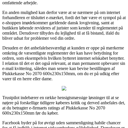
omfattende arbejde.
En anden mulighed kan derfor være at se nærmere på om internet
forhandleren er tilsluttet e-mærket, fordi det bør være et sympol på at
e-shoppen imødekommer gældende dansk lovgivning, samt at
butikken løbende revideres af jurister som kender til reglementet på
området. Derudover tilbydes du lejlighed til at få bistand, ifald du
bliver udsat for problemer ved din ordre.
Desuden er det anbefalelsesværdigt at kunden er oppe på mærkerne
omkring de væsentligste reglementer der kan have betydning for
ordren, som eksempelvis hvilken bytteret internet selskabet benytter.
I relation til det er det også relevant, at man permanent opbevarer sin
e-mail kvittering, således man senere kan bevise bestillingen af
Plukkekasse No 2070 600x230x150mm, om du er på udkig efter
varer til en herre eller dame.
Trustpilot indebærer en række hensigtsmæssige løsninger til at se
nøjere på forskellige tidligere køberes kritik og derved anbefales det,
at du betragter e-firmaets ratings af Plukkekasse No 2070
600x230x150mm før du køber.
Facebook byder på for øvrigt uden sammenligning habile chancer
for at få indblik i internet virksomhedens pålidelighed. Derudover er