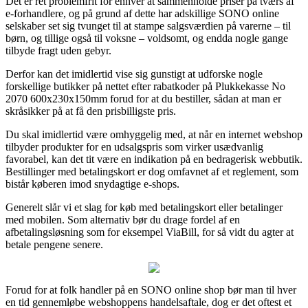
Det er ret problemfrit for enhver at sammenholde priser på tværs af
e-forhandlere, og på grund af dette har adskillige SONO online
selskaber set sig tvunget til at stampe salgsværdien på varerne – til
børn, og tillige også til voksne – voldsomt, og endda nogle gange
tilbyde fragt uden gebyr.
Derfor kan det imidlertid vise sig gunstigt at udforske nogle
forskellige butikker på nettet efter rabatkoder på Plukkekasse No
2070 600x230x150mm forud for at du bestiller, sådan at man er
skråsikker på at få den prisbilligste pris.
Du skal imidlertid være omhyggelig med, at når en internet webshop
tilbyder produkter for en udsalgspris som virker usædvanlig
favorabel, kan det tit være en indikation på en bedragerisk webbutik.
Bestillinger med betalingskort er dog omfavnet af et reglement, som
bistår køberen imod snydagtige e-shops.
Generelt slår vi et slag for køb med betalingskort eller betalinger
med mobilen. Som alternativ bør du drage fordel af en
afbetalingsløsning som for eksempel ViaBill, for så vidt du agter at
betale pengene senere.
Forud for at folk handler på en SONO online shop bør man til hver
en tid gennemløbe webshoppens handelsaftale, dog er det oftest et