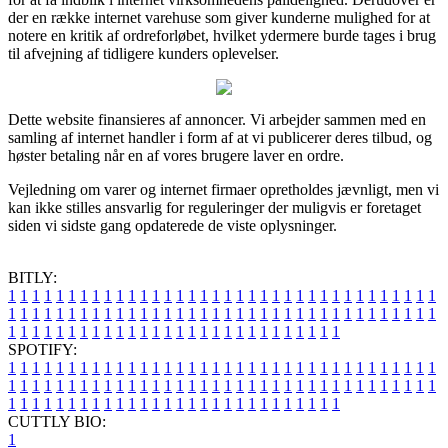
der en række internet varehuse som giver kunderne mulighed for at
notere en kritik af ordreforløbet, hvilket ydermere burde tages i brug
til afvejning af tidligere kunders oplevelser.
Dette website finansieres af annoncer. Vi arbejder sammen med en
samling af internet handler i form af at vi publicerer deres tilbud, og
høster betaling når en af vores brugere laver en ordre.
Vejledning om varer og internet firmaer opretholdes jævnligt, men vi
kan ikke stilles ansvarlig for reguleringer der muligvis er foretaget
siden vi sidste gang opdaterede de viste oplysninger.
BITLY:
1
1
1
1
1
1
1
1
1
1
1
1
1
1
1
1
1
1
1
1
1
1
1
1
1
1
1
1
1
1
1
1
1
1
1
1
1
1
1
1
1
1
1
1
1
1
1
1
1
1
1
1
1
1
1
1
1
1
1
1
1
1
1
1
1
1
1
1
1
1
1
1
1
1
1
1
1
1
1
1
1
1
1
1
1
1
1
1
1
1
1
1
1
1
1
1
1
1
1
1
SPOTIFY:
1
1
1
1
1
1
1
1
1
1
1
1
1
1
1
1
1
1
1
1
1
1
1
1
1
1
1
1
1
1
1
1
1
1
1
1
1
1
1
1
1
1
1
1
1
1
1
1
1
1
1
1
1
1
1
1
1
1
1
1
1
1
1
1
1
1
1
1
1
1
1
1
1
1
1
1
1
1
1
1
1
1
1
1
1
1
1
1
1
1
1
1
1
1
1
1
1
1
1
1
CUTTLY BIO:
1