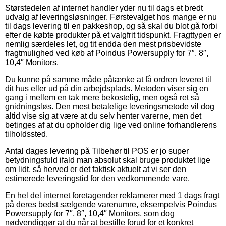
Størstedelen af internet handler yder nu til dags et bredt
udvalg af leveringsløsninger. Førstevalget hos mange er nu
til dags levering til en pakkeshop, og så skal du blot gå forbi
efter de købte produkter på et valgfrit tidspunkt. Fragttypen er
nemlig særdeles let, og tit endda den mest prisbevidste
fragtmulighed ved køb af Poindus Powersupply for 7″, 8″,
10,4″ Monitors.
Du kunne på samme måde påtænke at få ordren leveret til
dit hus eller ud på din arbejdsplads. Metoden viser sig en
gang i mellem en tak mere bekostelig, men også ret så
gnidningsløs. Den mest betalelige leveringsmetode vil dog
altid vise sig at være at du selv henter varerne, men det
betinges af at du opholder dig lige ved online forhandlerens
tilholdssted.
Antal dages levering på Tilbehør til POS er jo super
betydningsfuld ifald man absolut skal bruge produktet lige
om lidt, så herved er det faktisk aktuelt at vi ser den
estimerede leveringstid for den vedkommende vare.
En hel del internet foretagender reklamerer med 1 dags fragt
på deres bedst sælgende varenumre, eksempelvis Poindus
Powersupply for 7″, 8″, 10,4″ Monitors, som dog
nødvendiggør at du når at bestille forud for et konkret