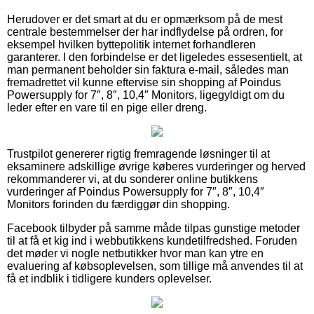
Herudover er det smart at du er opmærksom på de mest
centrale bestemmelser der har indflydelse på ordren, for
eksempel hvilken byttepolitik internet forhandleren
garanterer. I den forbindelse er det ligeledes essesentielt, at
man permanent beholder sin faktura e-mail, således man
fremadrettet vil kunne eftervise sin shopping af Poindus
Powersupply for 7″, 8″, 10,4″ Monitors, ligegyldigt om du
leder efter en vare til en pige eller dreng.
Trustpilot genererer rigtig fremragende løsninger til at
eksaminere adskillige øvrige køberes vurderinger og herved
rekommanderer vi, at du sonderer online butikkens
vurderinger af Poindus Powersupply for 7″, 8″, 10,4″
Monitors forinden du færdiggør din shopping.
Facebook tilbyder på samme måde tilpas gunstige metoder
til at få et kig ind i webbutikkens kundetilfredshed. Foruden
det møder vi nogle netbutikker hvor man kan ytre en
evaluering af købsoplevelsen, som tillige må anvendes til at
få et indblik i tidligere kunders oplevelser.