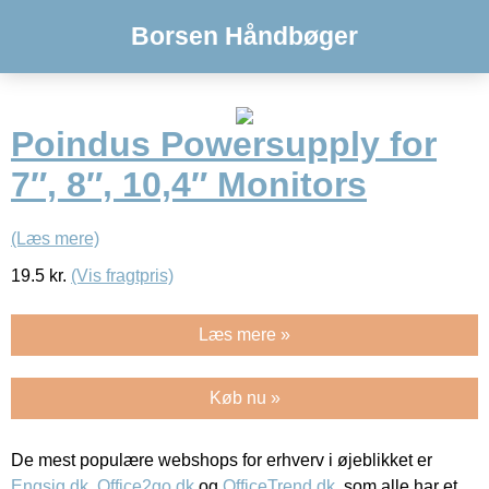
Borsen Håndbøger
Poindus Powersupply for
7″, 8″, 10,4″ Monitors
(Læs mere)
19.5
kr.
(Vis fragtpris)
Læs mere »
Køb nu »
De mest populære webshops for erhverv i øjeblikket er
Engsig.dk
,
Office2go.dk
og
OfficeTrend.dk
, som alle har et