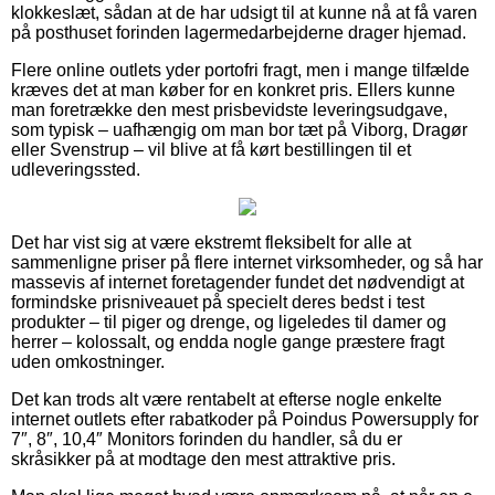
klokkeslæt, sådan at de har udsigt til at kunne nå at få varen
på posthuset forinden lagermedarbejderne drager hjemad.
Flere online outlets yder portofri fragt, men i mange tilfælde
kræves det at man køber for en konkret pris. Ellers kunne
man foretrække den mest prisbevidste leveringsudgave,
som typisk – uafhængig om man bor tæt på Viborg, Dragør
eller Svenstrup – vil blive at få kørt bestillingen til et
udleveringssted.
Det har vist sig at være ekstremt fleksibelt for alle at
sammenligne priser på flere internet virksomheder, og så har
massevis af internet foretagender fundet det nødvendigt at
formindske prisniveauet på specielt deres bedst i test
produkter – til piger og drenge, og ligeledes til damer og
herrer – kolossalt, og endda nogle gange præstere fragt
uden omkostninger.
Det kan trods alt være rentabelt at efterse nogle enkelte
internet outlets efter rabatkoder på Poindus Powersupply for
7″, 8″, 10,4″ Monitors forinden du handler, så du er
skråsikker på at modtage den mest attraktive pris.