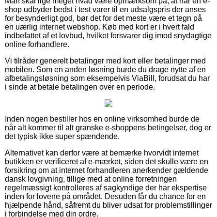
Man skal lige meget hvad være opmærksom på, at når en e-
shop udbyder bedst i test varer til en udsalgspris der anses
for besynderligt god, bør det for det meste være et tegn på
en uærlig internet webshop. Køb med kort er i hvert fald
indbefattet af et lovbud, hvilket forsvarer dig imod snydagtige
online forhandlere.
Vi tilråder generelt betalinger med kort eller betalinger med
mobilen. Som en anden løsning burde du drage nytte af en
afbetalingsløsning som eksempelvis ViaBill, forudsat du har
i sinde at betale betalingen over en periode.
Inden nogen bestiller hos en online virksomhed burde de
når alt kommer til alt granske e-shoppens betingelser, dog er
det typisk ikke super spændende.
Alternativet kan derfor være at bemærke hvorvidt internet
butikken er verificeret af e-mærket, siden det skulle være en
forsikring om at internet forhandleren anerkender gældende
dansk lovgivning, tillige med at online forretningen
regelmæssigt kontrolleres af sagkyndige der har ekspertise
inden for lovene på området. Desuden får du chance for en
hjælpende hånd, såfremt du bliver udsat for problemstillinger
i forbindelse med din ordre.