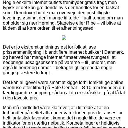
Nogle enkelte internet outlets frembyder gratis fragt, men
typisk er det kun gældende hvis der handles for en fastsat
sum. Derudover burde man overveje den prisbilligste
leveringsløsning, der i mange tilfælde – uafhængig om man
opholder sig nær Herning, Slagelse eller Ribe – vil blive at
få dem til at køre ordren til et afhentningssted.
Det er jo ekstremt gnidningsløst for folk at lave
prissammenligning i blandt flere internet butikker i Danmark,
og herved har mange internet firmaer været tvunget til at
nedbringe udsalgspriserne på varerne – til juniorer, men
også til herrer og damer – betragteligt, og endda nogle
gange præstere fri fragt.
Det kan alligevel være smart at kigge forbi forskellige online
varehuse efter tilbud på Pole Central – Ø 10 mm forinden du
færdiggør din shopping, sådan at du er skråsikker på at få fat
i den laveste pris.
Man må imidlertid være klar over, at i tilfælde af at en
forhandler på nettet afhænder varer for en pris der anses for
helt fantastisk favorabel, kunne det i nogle tilfælde være en
indikator for en uærlig netbutik. Kortbetalinger er heldigvis