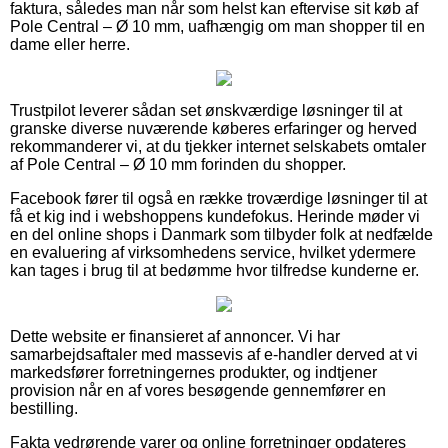
faktura, således man når som helst kan eftervise sit køb af
Pole Central – Ø 10 mm, uafhængig om man shopper til en
dame eller herre.
Trustpilot leverer sådan set ønskværdige løsninger til at
granske diverse nuværende køberes erfaringer og herved
rekommanderer vi, at du tjekker internet selskabets omtaler
af Pole Central – Ø 10 mm forinden du shopper.
Facebook fører til også en række troværdige løsninger til at
få et kig ind i webshoppens kundefokus. Herinde møder vi
en del online shops i Danmark som tilbyder folk at nedfælde
en evaluering af virksomhedens service, hvilket ydermere
kan tages i brug til at bedømme hvor tilfredse kunderne er.
Dette website er finansieret af annoncer. Vi har
samarbejdsaftaler med massevis af e-handler derved at vi
markedsfører forretningernes produkter, og indtjener
provision når en af vores besøgende gennemfører en
bestilling.
Fakta vedrørende varer og online forretninger opdateres