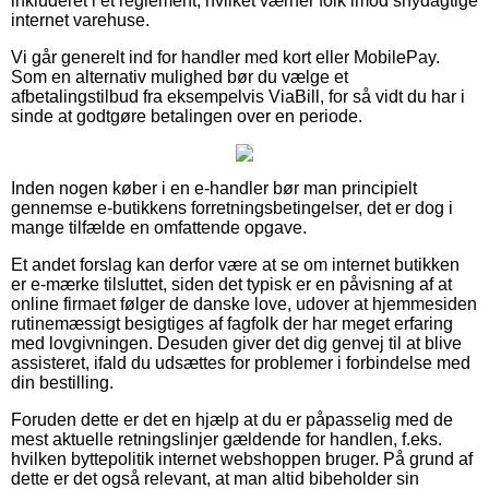
inkluderet i et reglement, hvilket værner folk imod snydagtige
internet varehuse.
Vi går generelt ind for handler med kort eller MobilePay.
Som en alternativ mulighed bør du vælge et
afbetalingstilbud fra eksempelvis ViaBill, for så vidt du har i
sinde at godtgøre betalingen over en periode.
Inden nogen køber i en e-handler bør man principielt
gennemse e-butikkens forretningsbetingelser, det er dog i
mange tilfælde en omfattende opgave.
Et andet forslag kan derfor være at se om internet butikken
er e-mærke tilsluttet, siden det typisk er en påvisning af at
online firmaet følger de danske love, udover at hjemmesiden
rutinemæssigt besigtiges af fagfolk der har meget erfaring
med lovgivningen. Desuden giver det dig genvej til at blive
assisteret, ifald du udsættes for problemer i forbindelse med
din bestilling.
Foruden dette er det en hjælp at du er påpasselig med de
mest aktuelle retningslinjer gældende for handlen, f.eks.
hvilken byttepolitik internet webshoppen bruger. På grund af
dette er det også relevant, at man altid bibeholder sin