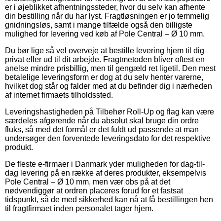
er i øjeblikket afhentningssteder, hvor du selv kan afhente
din bestilling når du har lyst. Fragtløsningen er jo temmelig
gnidningsløs, samt i mange tilfælde også den billigste
mulighed for levering ved køb af Pole Central – Ø 10 mm.
Du bør lige så vel overveje at bestille levering hjem til dig
privat eller ud til dit arbejde. Fragtmetoden bliver oftest en
anelse mindre prisbillig, men til gengæld ret ligetil. Den mest
betalelige leveringsform er dog at du selv henter varerne,
hvilket dog står og falder med at du befinder dig i nærheden
af internet firmaets tilholdssted.
Leveringshastigheden på Tilbehør Roll-Up og flag kan være
særdeles afgørende når du absolut skal bruge din ordre
fluks, så med det formål er det fuldt ud passende at man
undersøger den forventede leveringsdato for det respektive
produkt.
De fleste e-firmaer i Danmark yder muligheden for dag-til-
dag levering på en række af deres produkter, eksempelvis
Pole Central – Ø 10 mm, men vær obs på at det
nødvendiggør at ordren placeres forud for et fastsat
tidspunkt, så de med sikkerhed kan nå at få bestillingen hen
til fragtfirmaet inden personalet tager hjem.