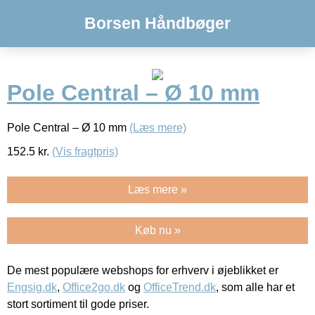
Borsen Håndbøger
Pole Central – Ø 10 mm
Pole Central – Ø 10 mm
(Læs mere)
152.5
kr.
(Vis fragtpris)
Læs mere »
Køb nu »
De mest populære webshops for erhverv i øjeblikket er
Engsig.dk
,
Office2go.dk
og
OfficeTrend.dk
, som alle har et
stort sortiment til gode priser.