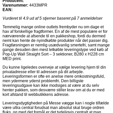
Producent:
Varenummer:
4433MPR
EAN:
Vurderet til
4.9
ud af 5 stjerner baseret på
7
anmeldelser
Temmelig mange online outlets frembyder nu om dage et
hav af forskellige fragtformer. En af de mest populære er for
nærværende at afsende til en pakkeshop, fordi du dermed
nemt kan hente de nyindkøbte produkter når det passer dig.
Fragtløsningen er nemlig usædvanlig smertefri, samt mange
gange desuden den mest letkøbte leveringstype ved køb af
Pop-Up Wall Straight Sort – 3 sektioner, B280 x H228 cm
MED print.
Du kunne ligeledes overveje at vælge levering hjem til din
privatadresse eller til adressen på dit arbejde.
Leveringsformen er ofte en anelse mere omkostningsfuld,
men ydermere yderst problemfri. Den billigste
leveringsudgave kan ikke modsiges at være at du selv
henter pakken, som desværre stiller krav om at du er med
kort afstand til webbutikkens adresse.
Leveringsdygtigheden på Messe vægge kan i nogle tilfælde
være ultra central forudsat man absolut skal bruge ordren
fluks, og med det formål er det tydeligvis centralt at man