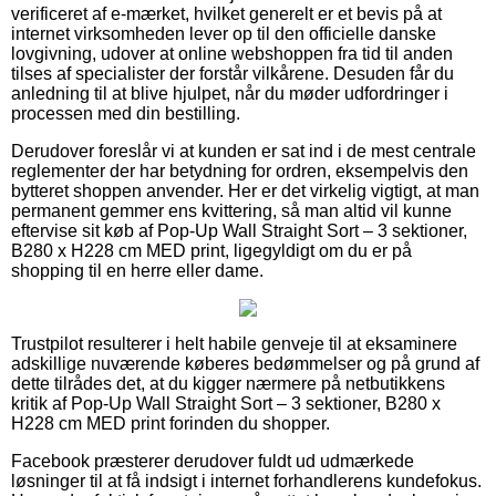
verificeret af e-mærket, hvilket generelt er et bevis på at
internet virksomheden lever op til den officielle danske
lovgivning, udover at online webshoppen fra tid til anden
tilses af specialister der forstår vilkårene. Desuden får du
anledning til at blive hjulpet, når du møder udfordringer i
processen med din bestilling.
Derudover foreslår vi at kunden er sat ind i de mest centrale
reglementer der har betydning for ordren, eksempelvis den
bytteret shoppen anvender. Her er det virkelig vigtigt, at man
permanent gemmer ens kvittering, så man altid vil kunne
eftervise sit køb af Pop-Up Wall Straight Sort – 3 sektioner,
B280 x H228 cm MED print, ligegyldigt om du er på
shopping til en herre eller dame.
Trustpilot resulterer i helt habile genveje til at eksaminere
adskillige nuværende køberes bedømmelser og på grund af
dette tilrådes det, at du kigger nærmere på netbutikkens
kritik af Pop-Up Wall Straight Sort – 3 sektioner, B280 x
H228 cm MED print forinden du shopper.
Facebook præsterer derudover fuldt ud udmærkede
løsninger til at få indsigt i internet forhandlerens kundefokus.