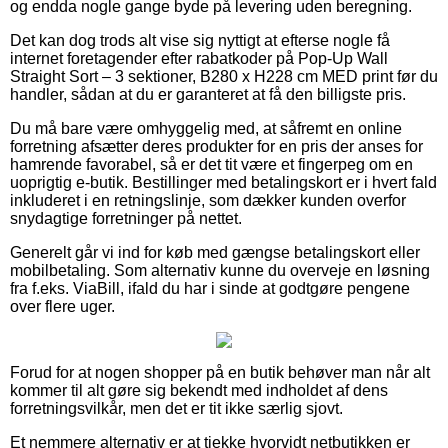
og endda nogle gange byde på levering uden beregning.
Det kan dog trods alt vise sig nyttigt at efterse nogle få
internet foretagender efter rabatkoder på Pop-Up Wall
Straight Sort – 3 sektioner, B280 x H228 cm MED print før du
handler, sådan at du er garanteret at få den billigste pris.
Du må bare være omhyggelig med, at såfremt en online
forretning afsætter deres produkter for en pris der anses for
hamrende favorabel, så er det tit være et fingerpeg om en
uoprigtig e-butik. Bestillinger med betalingskort er i hvert fald
inkluderet i en retningslinje, som dækker kunden overfor
snydagtige forretninger på nettet.
Generelt går vi ind for køb med gængse betalingskort eller
mobilbetaling. Som alternativ kunne du overveje en løsning
fra f.eks. ViaBill, ifald du har i sinde at godtgøre pengene
over flere uger.
Forud for at nogen shopper på en butik behøver man når alt
kommer til alt gøre sig bekendt med indholdet af dens
forretningsvilkår, men det er tit ikke særlig sjovt.
Et nemmere alternativ er at tjekke hvorvidt netbutikken er