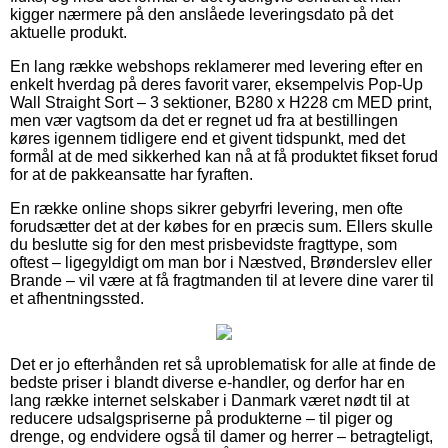
kigger nærmere på den anslåede leveringsdato på det
aktuelle produkt.
En lang række webshops reklamerer med levering efter en
enkelt hverdag på deres favorit varer, eksempelvis Pop-Up
Wall Straight Sort – 3 sektioner, B280 x H228 cm MED print,
men vær vagtsom da det er regnet ud fra at bestillingen
køres igennem tidligere end et givent tidspunkt, med det
formål at de med sikkerhed kan nå at få produktet fikset forud
for at de pakkeansatte har fyraften.
En række online shops sikrer gebyrfri levering, men ofte
forudsætter det at der købes for en præcis sum. Ellers skulle
du beslutte sig for den mest prisbevidste fragttype, som
oftest – ligegyldigt om man bor i Næstved, Brønderslev eller
Brande – vil være at få fragtmanden til at levere dine varer til
et afhentningssted.
Det er jo efterhånden ret så uproblematisk for alle at finde de
bedste priser i blandt diverse e-handler, og derfor har en
lang række internet selskaber i Danmark været nødt til at
reducere udsalgspriserne på produkterne – til piger og
drenge, og endvidere også til damer og herrer – betragteligt,