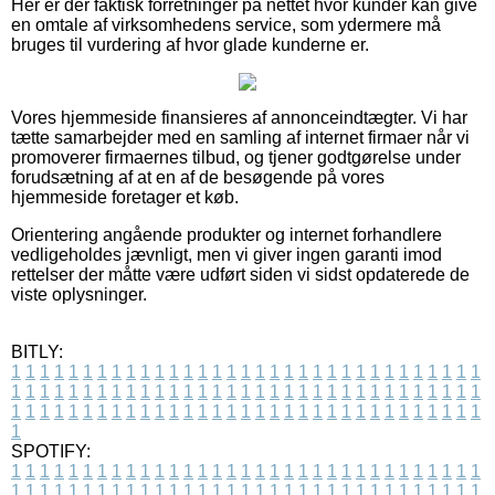
Her er der faktisk forretninger på nettet hvor kunder kan give
en omtale af virksomhedens service, som ydermere må
bruges til vurdering af hvor glade kunderne er.
Vores hjemmeside finansieres af annonceindtægter. Vi har
tætte samarbejder med en samling af internet firmaer når vi
promoverer firmaernes tilbud, og tjener godtgørelse under
forudsætning af at en af de besøgende på vores
hjemmeside foretager et køb.
Orientering angående produkter og internet forhandlere
vedligeholdes jævnligt, men vi giver ingen garanti imod
rettelser der måtte være udført siden vi sidst opdaterede de
viste oplysninger.
BITLY:
1
1
1
1
1
1
1
1
1
1
1
1
1
1
1
1
1
1
1
1
1
1
1
1
1
1
1
1
1
1
1
1
1
1
1
1
1
1
1
1
1
1
1
1
1
1
1
1
1
1
1
1
1
1
1
1
1
1
1
1
1
1
1
1
1
1
1
1
1
1
1
1
1
1
1
1
1
1
1
1
1
1
1
1
1
1
1
1
1
1
1
1
1
1
1
1
1
1
1
1
SPOTIFY:
1
1
1
1
1
1
1
1
1
1
1
1
1
1
1
1
1
1
1
1
1
1
1
1
1
1
1
1
1
1
1
1
1
1
1
1
1
1
1
1
1
1
1
1
1
1
1
1
1
1
1
1
1
1
1
1
1
1
1
1
1
1
1
1
1
1