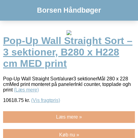
Borsen Håndbøger
Pop-Up Wall Straight Sort –
3 sektioner, B280 x H228
cm MED print
Pop-Up Wall Straight Sort/alurør3 sektionerMål 280 x 228
cmMed print monteret på panelerInkl counter, topplade ogh
print
(Læs mere)
10618.75
kr.
(Vis fragtpris)
Læs mere »
Køb nu »