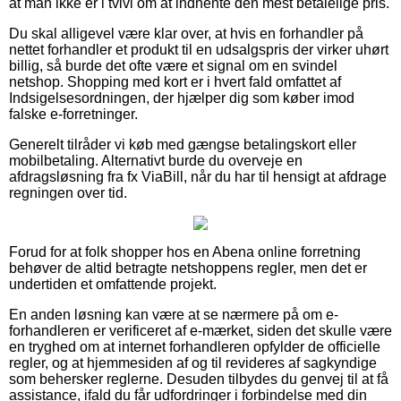
at man ikke er i tvivl om at indhente den mest betalelige pris.
Du skal alligevel være klar over, at hvis en forhandler på
nettet forhandler et produkt til en udsalgspris der virker uhørt
billig, så burde det ofte være et signal om en svindel
netshop. Shopping med kort er i hvert fald omfattet af
Indsigelsesordningen, der hjælper dig som køber imod
falske e-forretninger.
Generelt tilråder vi køb med gængse betalingskort eller
mobilbetaling. Alternativt burde du overveje en
afdragsløsning fra fx ViaBill, når du har til hensigt at afdrage
regningen over tid.
Forud for at folk shopper hos en Abena online forretning
behøver de altid betragte netshoppens regler, men det er
undertiden et omfattende projekt.
En anden løsning kan være at se nærmere på om e-
forhandleren er verificeret af e-mærket, siden det skulle være
en tryghed om at internet forhandleren opfylder de officielle
regler, og at hjemmesiden af og til revideres af sagkyndige
som behersker reglerne. Desuden tilbydes du genvej til at få
assistance, ifald du får udfordringer i forbindelse med din