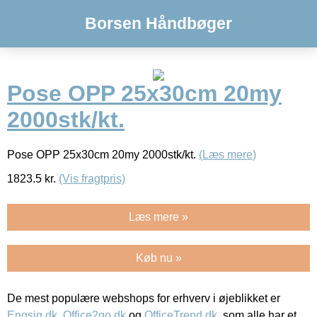
Borsen Håndbøger
Pose OPP 25x30cm 20my
2000stk/kt.
Pose OPP 25x30cm 20my 2000stk/kt.
(Læs mere)
1823.5
kr.
(Vis fragtpris)
Læs mere »
Køb nu »
De mest populære webshops for erhverv i øjeblikket er
Engsig.dk
,
Office2go.dk
og
OfficeTrend.dk
, som alle har et