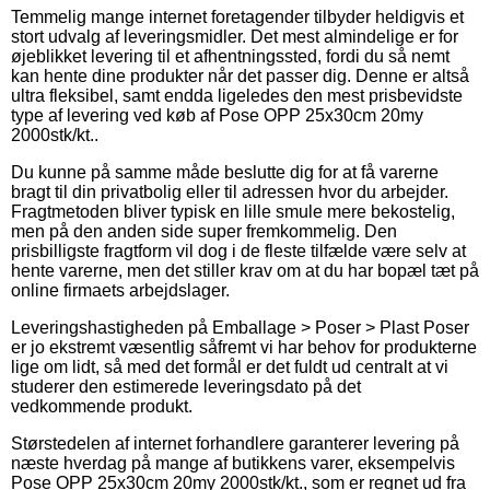
Temmelig mange internet foretagender tilbyder heldigvis et
stort udvalg af leveringsmidler. Det mest almindelige er for
øjeblikket levering til et afhentningssted, fordi du så nemt
kan hente dine produkter når det passer dig. Denne er altså
ultra fleksibel, samt endda ligeledes den mest prisbevidste
type af levering ved køb af Pose OPP 25x30cm 20my
2000stk/kt..
Du kunne på samme måde beslutte dig for at få varerne
bragt til din privatbolig eller til adressen hvor du arbejder.
Fragtmetoden bliver typisk en lille smule mere bekostelig,
men på den anden side super fremkommelig. Den
prisbilligste fragtform vil dog i de fleste tilfælde være selv at
hente varerne, men det stiller krav om at du har bopæl tæt på
online firmaets arbejdslager.
Leveringshastigheden på Emballage > Poser > Plast Poser
er jo ekstremt væsentlig såfremt vi har behov for produkterne
lige om lidt, så med det formål er det fuldt ud centralt at vi
studerer den estimerede leveringsdato på det
vedkommende produkt.
Størstedelen af internet forhandlere garanterer levering på
næste hverdag på mange af butikkens varer, eksempelvis
Pose OPP 25x30cm 20my 2000stk/kt., som er regnet ud fra