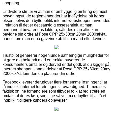
shopping.
Endvidere støtter vi at man er omhyggelig omkring de mest
betydningsfulde reglementer der har indflydelse på købet,
eksempelvis den byttepolitik internet webshoppen anvender.
I relation til det er det samtidig essesentielt, at man
permanent bevarer ens faktura, således man altid kan
bevidne sin ordre af Pose OPP 25x30cm 20my 2000stk/kt.,
uanset om man er på gaveindkøb til en mand eller kvinde.
Trustpilot genererer nogenlunde uafhængige muligheder for
at gøre dig bekendt med en række nuværende
konsumenters omtaler og derved er det godt, at du kigger på
internet shoppens anmeldelser af Pose OPP 25x30cm 20my
2000stk/kt. forinden du placerer din ordre.
Facebook leverer derudover flere fornemme løsninger til at
få indblik i internet forretningens troværdighed. Tilmed ses
faktisk online forhandlere som tilbyder folk at registrere en
omtale af deres køb, som lige så vel må udnyttes til at få et
indblik i tidligere kunders oplevelser.