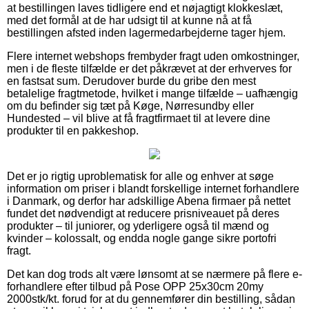
at bestillingen laves tidligere end et nøjagtigt klokkeslæt,
med det formål at de har udsigt til at kunne nå at få
bestillingen afsted inden lagermedarbejderne tager hjem.
Flere internet webshops frembyder fragt uden omkostninger,
men i de fleste tilfælde er det påkrævet at der erhverves for
en fastsat sum. Derudover burde du gribe den mest
betalelige fragtmetode, hvilket i mange tilfælde – uafhængig
om du befinder sig tæt på Køge, Nørresundby eller
Hundested – vil blive at få fragtfirmaet til at levere dine
produkter til en pakkeshop.
Det er jo rigtig uproblematisk for alle og enhver at søge
information om priser i blandt forskellige internet forhandlere
i Danmark, og derfor har adskillige Abena firmaer på nettet
fundet det nødvendigt at reducere prisniveauet på deres
produkter – til juniorer, og yderligere også til mænd og
kvinder – kolossalt, og endda nogle gange sikre portofri
fragt.
Det kan dog trods alt være lønsomt at se nærmere på flere e-
forhandlere efter tilbud på Pose OPP 25x30cm 20my
2000stk/kt. forud for at du gennemfører din bestilling, sådan