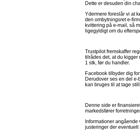
Dette er desuden din chan
Ydermere foreslår vi at k
den ombytningsret e-firma
kvittering på e-mail, så
ligegyldigt om du eftersp
Trustpilot fremskaffer re
tilrådes det, at du kig
1 stk, før du handler.
Facebook tilbyder dig for 
Derudover ses en del e
kan bruges til at tage stil
Denne side er finansiere
markedsfører forretninger
Informationer angående v
justeringer der eventuelt