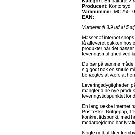
Kategori:
Emballage > K
Producent:
Kontorsyd
Varenummer:
MC25010
EAN:
Vurderet til
3.9
ud af 5 st
Masser af internet shops 
få afleveret pakken hos e
produkter når det passer
leveringsmulighed ved k
Du bør på samme måde afve
sig godt nok en smule min
benægtes at være at hent
Leveringsdygtigheden på
mangler dine nye produkt
leveringstidspunktet for 
En lang række internet h
Postæske, Bølgepap, 110
konkret tidspunkt, med he
medarbejderne har fyraft
Nogle netbutikker fremby