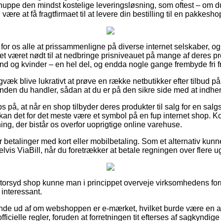
ppe den mindst kostelige leveringsløsning, som oftest – om du
 være at få fragtfirmaet til at levere din bestilling til en pakkesho
 for os alle at prissammenligne på diverse internet selskaber, og 
et været nødt til at nedbringe prisniveauet på mange af deres pro
d og kvinder – en hel del, og endda nogle gange frembyde fri fr
gvæk blive lukrativt at prøve en række netbutikker efter tilbud
den du handler, sådan at du er på den sikre side med at indhent
s på, at når en shop tilbyder deres produkter til salg for en salg
å kan det for det meste være et symbol på en fup internet shop. Ko
ning, der bistår os overfor uoprigtige online varehuse.
for betalinger med kort eller mobilbetaling. Som et alternativ ku
lvis ViaBill, når du foretrækker at betale regningen over flere u
torsyd shop kunne man i princippet overveje virksomhedens forr
interessant.
inde ud af om webshoppen er e-mærket, hvilket burde være en an
icielle regler, foruden at forretningen tit efterses af sagkyndige 