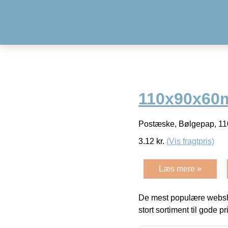
110x90x60m
Postæske, Bølgepap, 11
3.12
kr.
(Vis fragtpris)
Læs mere »
De mest populære websho
stort sortiment til gode pr