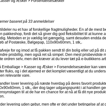
asser og Æsker > Forsendelsesæsker
jerner baseret på
33
anmeldelser
tildeler nu et hav af forskellige fragtmuligheder. En af de mest be
n pakkeshop, fordi det så giver dig god fleksibilitet til at kunne
 dig. Metoden er jo vældig let gængelig, samt desuden endda d
øb af Postæske, Bølgepap, 110x90x60mm, 1 stk,.
je for og imod at få pakken sendt til din bolig eller ud på dit
dre prisbillig, men også ret så simpel. Den mest prisbevidste m
e ordren selv, men det kræver at du lever tæt på e-butikkens ar
 Emballage > Kasser og Æsker > Forsendelsesæsker kan være ul
er fluks, og i det øjemed er det komplet væsentligt at du under
den relevante vare.
andler lover levering på næste hverdag på deres favorit produkt
x90x60mm, 1 stk,, der dog tager udgangspunkt i at handlen ge
nsynstagen til at de har en chance for at nå at få dit nye produkt
en.
der levering uden gebyr, men ofte er det under betingelse af at 