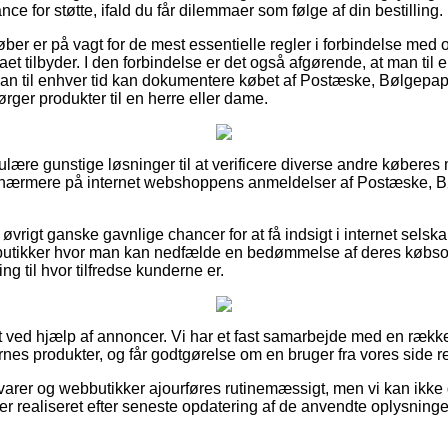
ce for støtte, ifald du får dilemmaer som følge af din bestilling.
øber er på vagt for de mest essentielle regler i forbindelse me
et tilbyder. I den forbindelse er det også afgørende, at man til 
 man til enhver tid kan dokumentere købet af Postæske, Bølgepa
ørger produkter til en herre eller dame.
gulære gunstige løsninger til at verificere diverse andre købere
ger nærmere på internet webshoppens anmeldelser af Postæske
øvrigt ganske gavnlige chancer for at få indsigt i internet selska
-butikker hvor man kan nedfælde en bedømmelse af deres købs
ling til hvor tilfredse kunderne er.
t ved hjælp af annoncer. Vi har et fast samarbejde med en række
nes produkter, og får godtgørelse om en bruger fra vores side re
arer og webbutikker ajourføres rutinemæssigt, men vi kan ikke
 er realiseret efter seneste opdatering af de anvendte oplysninge