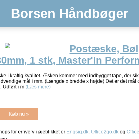
Borsen Håndbøger
Postæske, Bøl
0mm, 1 stk, Master'In Perfo
e i kraftig kvalitet. Æsken kommer med indbygget tape, der sikr
dvendige mål i mm. (Længde x bredde x højde) Det er det mål der
. Udført i m
(Læs mere)
Køb nu »
ps for erhverv i øjeblikket er
Engsig.dk
,
Office2go.dk
og
Offic