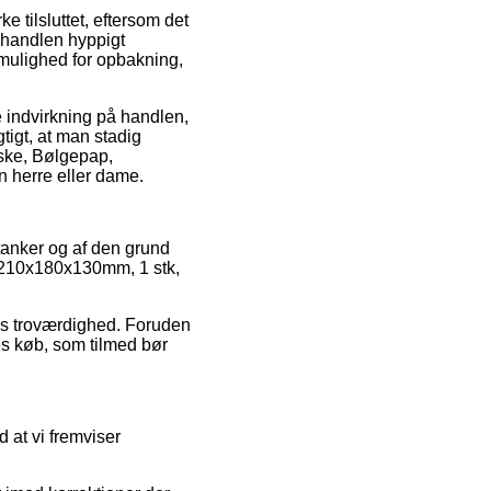
 tilsluttet, eftersom det
e-handlen hyppigt
mulighed for opbakning,
 indvirkning på handlen,
gtigt, at man stadig
æske, Bølgepap,
n herre eller dame.
 tanker og af den grund
 210x180x130mm, 1 stk,
gens troværdighed. Foruden
es køb, som tilmed bør
 at vi fremviser