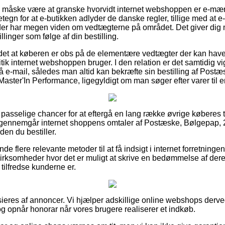
e måske være at granske hvorvidt internet webshoppen er e-mærke
egn for at e-butikken adlyder de danske regler, tillige med at 
der har megen viden om vedtægterne på området. Det giver dig 
linger som følge af din bestilling.
det at køberen er obs på de elementære vedtægter der kan have
itik internet webshoppen bruger. I den relation er det samtidig vi
på e-mail, således man altid kan bekræfte sin bestilling af Post
ster'In Performance, ligegyldigt om man søger efter varer til e
ke passelige chancer for at eftergå en lang række øvrige køberes
u gennemgår internet shoppens omtaler af Postæske, Bølgepap,
en du bestiller.
de flere relevante metoder til at få indsigt i internet forretnin
virksomheder hvor det er muligt at skrive en bedømmelse af der
 tilfredse kunderne er.
eres af annoncer. Vi hjælper adskillige online webshops derved
g opnår honorar når vores brugere realiserer et indkøb.