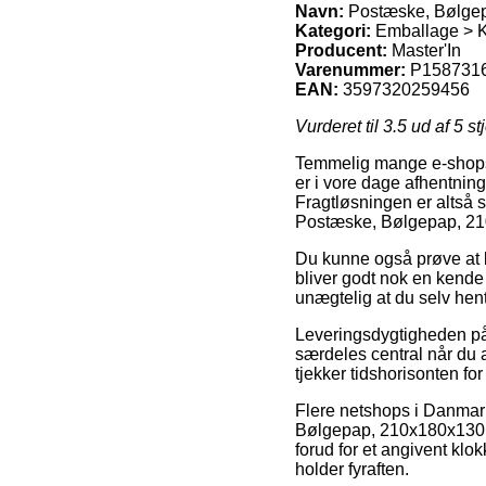
Navn:
Postæske, Bølgep
Kategori:
Emballage > K
Producent:
Master'In
Varenummer:
P158731
EAN:
3597320259456
Vurderet til
3.5
ud af 5 st
Temmelig mange e-shops t
er i vore dage afhentning
Fragtløsningen er altså 
Postæske, Bølgepap, 21
Du kunne også prøve at be
bliver godt nok en kende
unægtelig at du selv hent
Leveringsdygtigheden på
særdeles central når du a
tjekker tidshorisonten for
Flere netshops i Danmar
Bølgepap, 210x180x130mm,
forud for et angivent klo
holder fyraften.