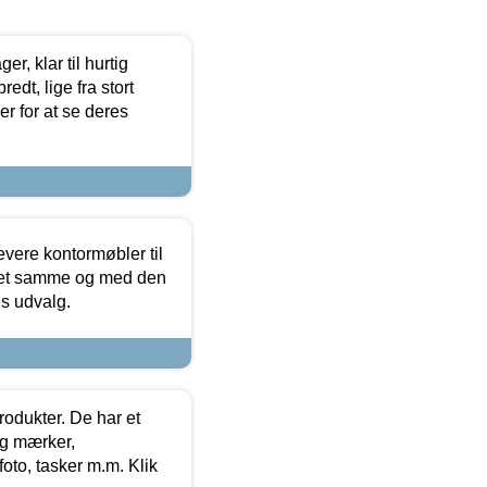
, klar til hurtig
edt, lige fra stort
er for at se deres
evere kontormøbler til
 det samme og med den
es udvalg.
rodukter. De har et
og mærker,
foto, tasker m.m. Klik