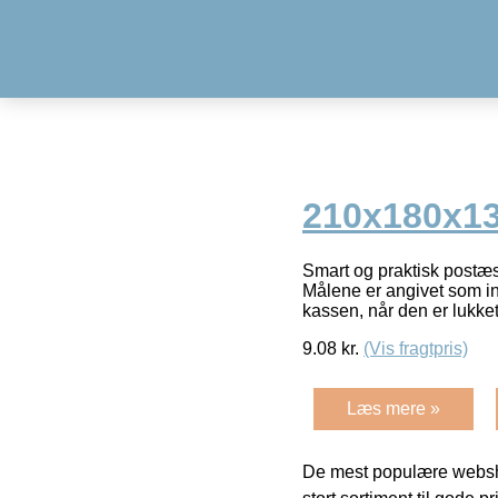
210x180x13
Smart og praktisk postæsk
Målene er angivet som in
kassen, når den er lukket
9.08
kr.
(Vis fragtpris)
Læs mere »
De mest populære websho