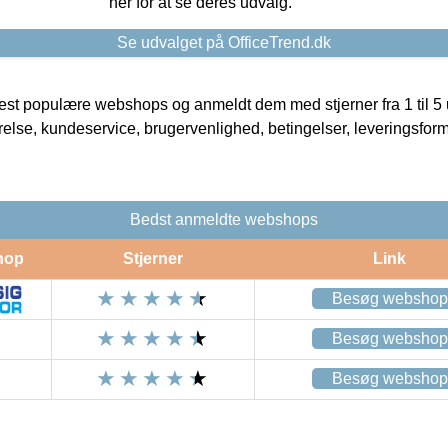
her for at se deres udvalg.
Se udvalget på OfficeTrend.dk
t populære webshops og anmeldt dem med stjerner fra 1 til 5 ud
rrelse, kundeservice, brugervenlighed, betingelser, leveringsfor
Bedst anmeldte webshops
hop
Stjerner
Link
Besøg webshop
Besøg webshop
Besøg webshop