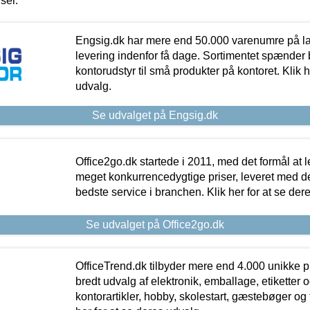
iser.
Engsig.dk har mere end 50.000 varenumre på lager
levering indenfor få dage. Sortimentet spænder br
kontorudstyr til små produkter på kontoret. Klik h
udvalg.
Se udvalget på Engsig.dk
Office2go.dk startede i 2011, med det formål at l
meget konkurrencedygtige priser, leveret med
bedste service i branchen. Klik her for at se der
Se udvalget på Office2go.dk
OfficeTrend.dk tilbyder mere end 4.000 unikke p
bredt udvalg af elektronik, emballage, etiketter 
kontorartikler, hobby, skolestart, gæstebøger og 