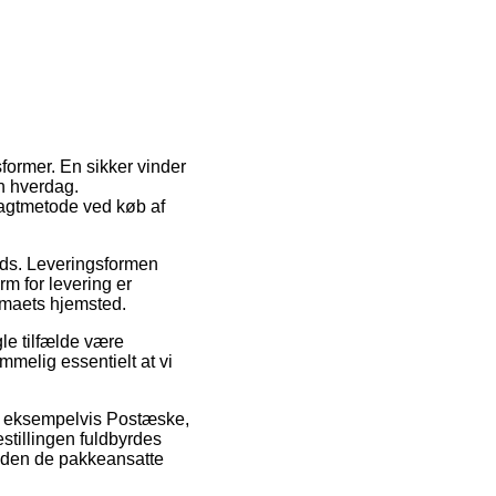
former. En sikker vinder
in hverdag.
ragtmetode ved køb af
lads. Leveringsformen
m for levering er
irmaets hjemsted.
e tilfælde være
mmelig essentielt at vi
r, eksempelvis Postæske,
stillingen fuldbyrdes
rinden de pakkeansatte