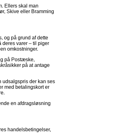
um. Ellers skal man
gør, Skive eller Bramming
s, og på grund af dette
 deres varer – til piger
den omkostninger.
salg på Postæske,
kråsikker på at antage
n udsalgspris der kan ses
ger med betalingskort er
re.
nvende en afdragsløsning
res handelsbetingelser,