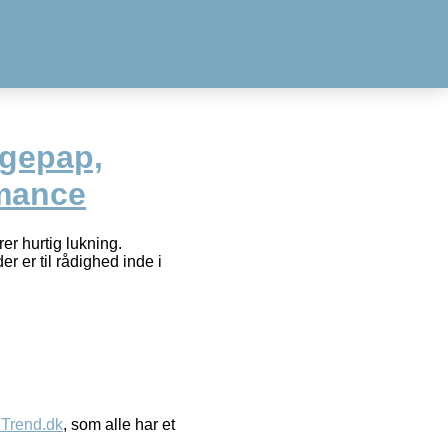
gepap,
rmance
er hurtig lukning.
 er til rådighed inde i
eTrend.dk
, som alle har et