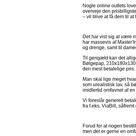
Nogle online outlets love
overveje den prisbilligst
– vil blive at få dem til a
Det har vist sig at være 
har massevis af Master'In 
og drenge, samt til dame
Til gengæld kan det allig
Bølgepap, 210x180x130mm,
den mest betalelige pris.
Man skal lige meget hvad
som urealistisk lav, så b
imidlertid omfavnet af en 
Vi foreslår generelt beta
fra f.eks. ViaBill, såfrem
Forud for at nogen besti
men det er gerne en omf