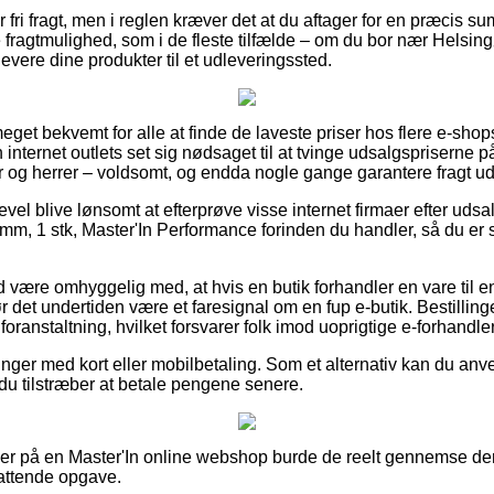
r fri fragt, men i reglen kræver det at du aftager for en præcis s
e fragtmulighed, som i de fleste tilfælde – om du bor nær Helsin
t levere dine produkter til et udleveringssted.
meget bekvemt for alle at finde de laveste priser hos flere e-shop
internet outlets set sig nødsaget til at tvinge udsalgspriserne på
r og herrer – voldsomt, og endda nogle gange garantere fragt u
evel blive lønsomt at efterprøve visse internet firmaer efter ud
 1 stk, Master'In Performance forinden du handler, så du er s
 være omhyggelig med, at hvis en butik forhandler en vare til e
ør det undertiden være et faresignal om en fup e-butik. Bestillin
foranstaltning, hvilket forsvarer folk imod uoprigtige e-forhandle
linger med kort eller mobilbetaling. Som et alternativ kan du a
t du tilstræber at betale pengene senere.
ller på en Master'In online webshop burde de reelt gennemse de
attende opgave.