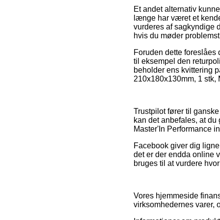
Et andet alternativ kunn
længe har været et kendet
vurderes af sagkyndige 
hvis du møder problemstil
Foruden dette foreslåes 
til eksempel den returpol
beholder ens kvittering 
210x180x130mm, 1 stk, Ma
Trustpilot fører til gans
kan det anbefales, at d
Master'In Performance ind
Facebook giver dig lignen
det er der endda online 
bruges til at vurdere hvor
Vores hjemmeside finansi
virksomhedernes varer, o