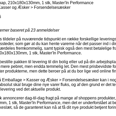
ap, 210x180x130mm, 1 stk, Master'In Performance
asser og Æsker > Forsendelsesæsker
6
jerner baseret på
23
anmeldelser
ildeler på nuværende tidspunkt en række forskellige leverings
ssteder, som gør at du kan hente varerne når det passer ind i d
særdeles fremkommelig, samt typisk også den mest betalelige f
0x180x130mm, 1 stk, Master'In Performance.
stille pakken til levering til din bolig eller ud på din arbejdsp
 mere pebret, men endda temmelig let. Den mest prisbevidste for
er produkterne, men dette beroer på at du bor lige ved online f
 Emballage > Kasser og Æsker > Forsendelsesæsker kan i nogl
bsolut skal bruge dine nye varer fluks, og af den grund er det te
 levering ved det aktuelle produkt.
k annoncerer dag-til-dag fragt på mange af shoppens produkte
 1 stk, Master'In Performance, men det er underforstået at be
kkeslæt, så de garanteret kan nå at få dit nye produkt betjent fo