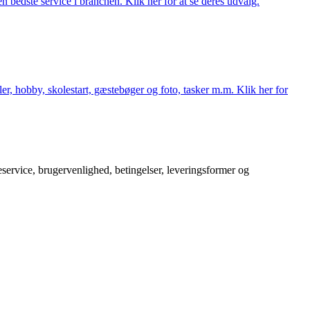
 bedste service i branchen. Klik her for at se deres udvalg.
er, hobby, skolestart, gæstebøger og foto, tasker m.m. Klik her for
service, brugervenlighed, betingelser, leveringsformer og