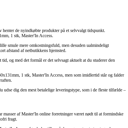
lv henter de nyindkøbte produkter på et selvvalgt tidspunkt.
1mm, 1 stk, Master'In Access.
en lille smule mere omkostningsfuld, men desuden ualmindeligt
 kort afstand af netbutikkens hjemsted.
id, og med det formål er det selvsagt aktuelt at du studerer den
30x131mm, 1 stk, Master'In Access, men som imidlertid står og falder
raften.
 udse dig den mest betalelige leveringstype, som i de fleste tilfælde –
ar masser af Master'In online forretninger været nødt til at formindske
fri fragt.