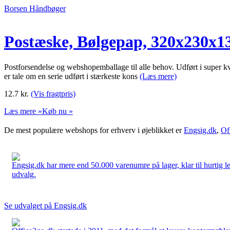
Borsen Håndbøger
Postæske, Bølgepap, 320x230x13
Postforsendelse og webshopemballage til alle behov. Udført i super kva
er tale om en serie udført i stærkeste kons
(Læs mere)
12.7
kr.
(Vis fragtpris)
Læs mere »
Køb nu »
De mest populære webshops for erhverv i øjeblikket er
Engsig.dk
,
Of
Engsig.dk har mere end 50.000 varenumre på lager, klar til hurtig lev
udvalg.
Se udvalget på Engsig.dk