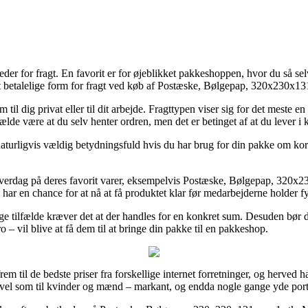
eder for fragt. En favorit er for øjeblikket pakkeshoppen, hvor du så se
st betalelige form for fragt ved køb af Postæske, Bølgepap, 320x230x13
il dig privat eller til dit arbejde. Fragttypen viser sig for det meste 
lfælde være at du selv henter ordren, men det er betinget af at du lever i
rligvis vældig betydningsfuld hvis du har brug for din pakke om kort t
t hverdag på deres favorit varer, eksempelvis Postæske, Bølgepap, 320x2
ar en chance for at nå at få produktet klar før medarbejderne holder fy
e tilfælde kræver det at der handles for en konkret sum. Desuden bør du
– vil blive at få dem til at bringe din pakke til en pakkeshop.
m til de bedste priser fra forskellige internet forretninger, og herved h
å vel som til kvinder og mænd – markant, og endda nogle gange yde porto