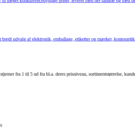
 til meget konkurrencedygtige priser, leveret med det samme og med den
bredt udvalg af elektronik, emballage, etiketter og mærker, kontorartikl
er fra 1 til 5 ud fra bl.a. deres prisniveau, sortimentstørrelse, kunde
ss