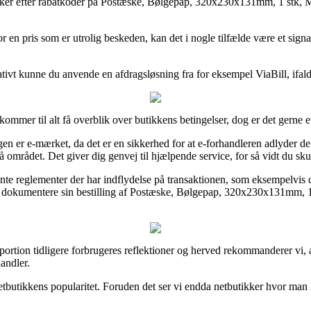
ker efter rabatkoder på Postæske, Bølgepap, 320x230x131mm, 1 stk, Mast
r en pris som er utrolig beskeden, kan det i nogle tilfælde være et sig
tivt kunne du anvende en afdragsløsning fra for eksempel ViaBill, ifald 
 kommer til alt få overblik over butikkens betingelser, dog er det gerne 
 er e-mærket, da det er en sikkerhed for at e-forhandleren adlyder de o
det. Det giver dig genvej til hjælpende service, for så vidt du skul
e reglementer der har indflydelse på transaktionen, som eksempelvis den
n dokumentere sin bestilling af Postæske, Bølgepap, 320x230x131mm, 1 
 portion tidligere forbrugeres reflektioner og herved rekommanderer vi,
andler.
tbutikkens popularitet. Foruden det ser vi endda netbutikker hvor man k