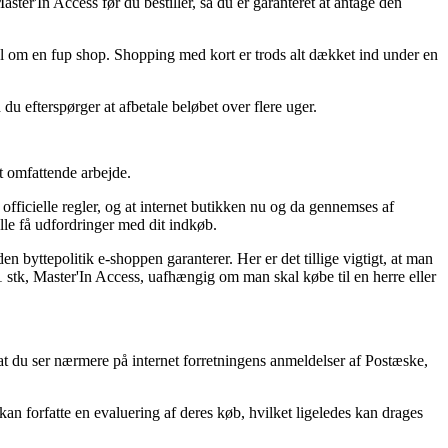
er'In Access før du bestiller, så du er garanteret at antage den
nal om en fup shop. Shopping med kort er trods alt dækket ind under en
du efterspørger at afbetale beløbet over flere uger.
et omfattende arbejde.
fficielle regler, og at internet butikken nu og da gennemses af
le få udfordringer med dit indkøb.
 byttepolitik e-shoppen garanterer. Her er det tillige vigtigt, at man
stk, Master'In Access, uafhængig om man skal købe til en herre eller
 at du ser nærmere på internet forretningens anmeldelser af Postæske,
an forfatte en evaluering af deres køb, hvilket ligeledes kan drages