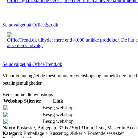
Office2go.dk startede i 2011, med det formål at levere kontormøbler
Se udvalget på Office2go.dk
OfficeTrend.dk tilbyder mere end 4.000 unikke produkter. De har et 
at se deres udvalg.
Se udvalget på OfficeTrend.dk
Vi har gennemgået de mest populære webshops og anmeldt dem med stjern
betalingsmuligheder.
Bedst anmeldte webshops
Webshop
Stjerner
Link
Besøg webshop
Besøg webshop
Besøg webshop
Navn:
Postæske, Bølgepap, 320x230x131mm, 1 stk, Master'In Acce
Kategori:
Emballage > Kasser og Æsker > Forsendelsesæsker