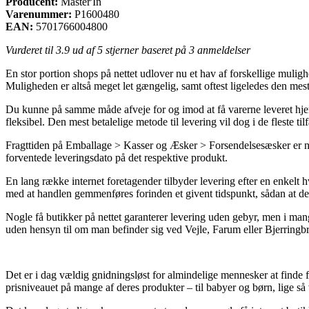
Producent:
Master'In
Varenummer:
P1600480
EAN:
5701766004800
Vurderet til
3.9
ud af 5 stjerner baseret på
3
anmeldelser
En stor portion shops på nettet udlover nu et hav af forskellige muligh
Muligheden er altså meget let gængelig, samt oftest ligeledes den me
Du kunne på samme måde afveje for og imod at få varerne leveret hjem t
fleksibel. Den mest betalelige metode til levering vil dog i de fleste ti
Fragttiden på Emballage > Kasser og Æsker > Forsendelsesæsker er natu
forventede leveringsdato på det respektive produkt.
En lang række internet foretagender tilbyder levering efter en enkel
med at handlen gemmenføres forinden et givent tidspunkt, sådan at de h
Nogle få butikker på nettet garanterer levering uden gebyr, men i mang
uden hensyn til om man befinder sig ved Vejle, Farum eller Bjerringbro 
Det er i dag vældig gnidningsløst for almindelige mennesker at finde fre
prisniveauet på mange af deres produkter – til babyer og børn, lige s