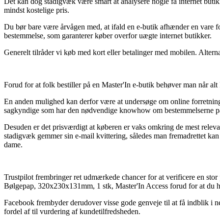
Det kan dog stadigvæk være smart at analysere nogle få internet butik
mindst kostelige pris.
Du bør bare være årvågen med, at ifald en e-butik afhænder en vare fo
bestemmelse, som garanterer køber overfor uægte internet butikker.
Generelt tilråder vi køb med kort eller betalinger med mobilen. Alterna
Forud for at folk bestiller på en Master'In e-butik behøver man når alt
En anden mulighed kan derfor være at undersøge om online forretningen
sagkyndige som har den nødvendige knowhow om bestemmelserne på områ
Desuden er det prisværdigt at køberen er vaks omkring de mest relevant
stadigvæk gemmer sin e-mail kvittering, således man fremadrettet ka
dame.
Trustpilot frembringer ret udmærkede chancer for at verificere en stor
Bølgepap, 320x230x131mm, 1 stk, Master'In Access forud for at du h
Facebook frembyder derudover visse gode genveje til at få indblik i ne
fordel af til vurdering af kundetilfredsheden.