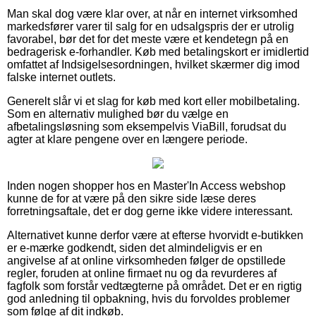
Man skal dog være klar over, at når en internet virksomhed
markedsfører varer til salg for en udsalgspris der er utrolig
favorabel, bør det for det meste være et kendetegn på en
bedragerisk e-forhandler. Køb med betalingskort er imidlertid
omfattet af Indsigelsesordningen, hvilket skærmer dig imod
falske internet outlets.
Generelt slår vi et slag for køb med kort eller mobilbetaling.
Som en alternativ mulighed bør du vælge en
afbetalingsløsning som eksempelvis ViaBill, forudsat du
agter at klare pengene over en længere periode.
Inden nogen shopper hos en Master'In Access webshop
kunne de for at være på den sikre side læse deres
forretningsaftale, det er dog gerne ikke videre interessant.
Alternativet kunne derfor være at efterse hvorvidt e-butikken
er e-mærke godkendt, siden det almindeligvis er en
angivelse af at online virksomheden følger de opstillede
regler, foruden at online firmaet nu og da revurderes af
fagfolk som forstår vedtægterne på området. Det er en rigtig
god anledning til opbakning, hvis du forvoldes problemer
som følge af dit indkøb.