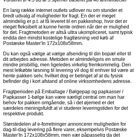
En lang række internet outlets udlover nu om stunder et
bredt udvalg af muligheder for fragt. En der er meget
almindelig er p.t. at få leveret til en pakkeshop, hvor det er
meget fleksibelt at kunne hente ordren når der er mulighed
for det. Fragtmetoden er altså ultra ukompliceret, samt typisk
endda den mindst kostelige fragtløsning ved køb af
Postæske Master'In 172x108x58mm.
Du kan også vælge at vælge afsending til din bopæl eller til
dit arbejdes adresse. Metoden er almindeligvis en smule
mindre prisbillig, men ligeledes virkelig fremkommelig. Den
mest letkøbte løsning til levering vil dog til enhver tid være at
hente pakken selv, hvilket dog er betinget af at du fysisk
befinder dig i kort afstand af online virksomhedens adresse.
Fragtperioden på Emballage / Bølgepap og papkasser /
Papkasser 1-bølge kan være særligt central om man har
behov for pakken omgående, så i det øjemed er det
særdeles meningsfuldt at vi studerer leveringstiden for det
respektive produkt.
Størstedelen af e-forretninger annoncerer muligheden for
dag-til-dag levering på flere varer, eksempelvis Postæske
Master'In 172x108x58mm, men vær påpasselig da det