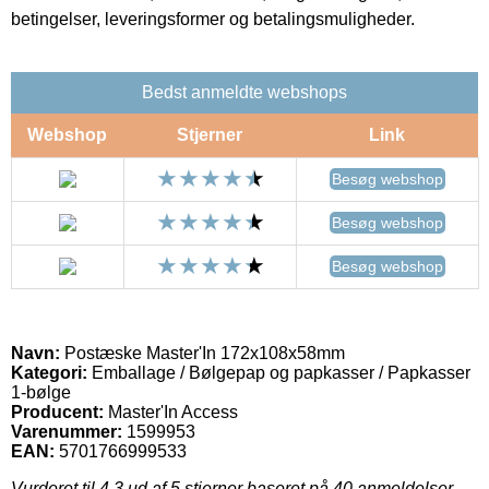
betingelser, leveringsformer og betalingsmuligheder.
Bedst anmeldte webshops
Webshop
Stjerner
Link
Besøg webshop
Besøg webshop
Besøg webshop
Navn:
Postæske Master'In 172x108x58mm
Kategori:
Emballage / Bølgepap og papkasser / Papkasser
1-bølge
Producent:
Master'In Access
Varenummer:
1599953
EAN:
5701766999533
Vurderet til
4.3
ud af 5 stjerner baseret på
40
anmeldelser