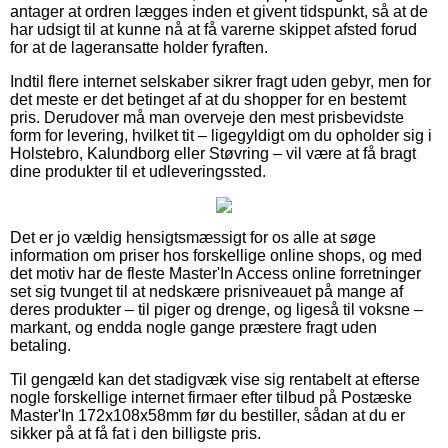
antager at ordren lægges inden et givent tidspunkt, så at de
har udsigt til at kunne nå at få varerne skippet afsted forud
for at de lageransatte holder fyraften.
Indtil flere internet selskaber sikrer fragt uden gebyr, men for
det meste er det betinget af at du shopper for en bestemt
pris. Derudover må man overveje den mest prisbevidste
form for levering, hvilket tit – ligegyldigt om du opholder sig i
Holstebro, Kalundborg eller Støvring – vil være at få bragt
dine produkter til et udleveringssted.
Det er jo vældig hensigtsmæssigt for os alle at søge
information om priser hos forskellige online shops, og med
det motiv har de fleste Master'In Access online forretninger
set sig tvunget til at nedskære prisniveauet på mange af
deres produkter – til piger og drenge, og ligeså til voksne –
markant, og endda nogle gange præstere fragt uden
betaling.
Til gengæld kan det stadigvæk vise sig rentabelt at efterse
nogle forskellige internet firmaer efter tilbud på Postæske
Master'In 172x108x58mm før du bestiller, sådan at du er
sikker på at få fat i den billigste pris.