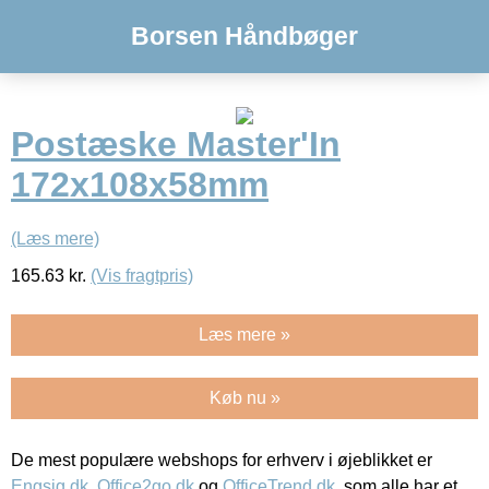
Borsen Håndbøger
Postæske Master'In
172x108x58mm
(Læs mere)
165.63
kr.
(Vis fragtpris)
Læs mere »
Køb nu »
De mest populære webshops for erhverv i øjeblikket er
Engsig.dk
,
Office2go.dk
og
OfficeTrend.dk
, som alle har et