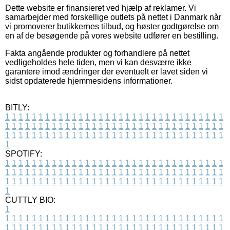
Dette website er finansieret ved hjælp af reklamer. Vi
samarbejder med forskellige outlets på nettet i Danmark når
vi promoverer butikkernes tilbud, og høster godtgørelse om
en af de besøgende på vores website udfører en bestilling.
Fakta angående produkter og forhandlere på nettet
vedligeholdes hele tiden, men vi kan desværre ikke
garantere imod ændringer der eventuelt er lavet siden vi
sidst opdaterede hjemmesidens informationer.
BITLY:
1
1
1
1
1
1
1
1
1
1
1
1
1
1
1
1
1
1
1
1
1
1
1
1
1
1
1
1
1
1
1
1
1
1
1
1
1
1
1
1
1
1
1
1
1
1
1
1
1
1
1
1
1
1
1
1
1
1
1
1
1
1
1
1
1
1
1
1
1
1
1
1
1
1
1
1
1
1
1
1
1
1
1
1
1
1
1
1
1
1
1
1
1
1
1
1
1
1
1
1
SPOTIFY:
1
1
1
1
1
1
1
1
1
1
1
1
1
1
1
1
1
1
1
1
1
1
1
1
1
1
1
1
1
1
1
1
1
1
1
1
1
1
1
1
1
1
1
1
1
1
1
1
1
1
1
1
1
1
1
1
1
1
1
1
1
1
1
1
1
1
1
1
1
1
1
1
1
1
1
1
1
1
1
1
1
1
1
1
1
1
1
1
1
1
1
1
1
1
1
1
1
1
1
1
CUTTLY BIO:
1
1
1
1
1
1
1
1
1
1
1
1
1
1
1
1
1
1
1
1
1
1
1
1
1
1
1
1
1
1
1
1
1
1
1
1
1
1
1
1
1
1
1
1
1
1
1
1
1
1
1
1
1
1
1
1
1
1
1
1
1
1
1
1
1
1
1