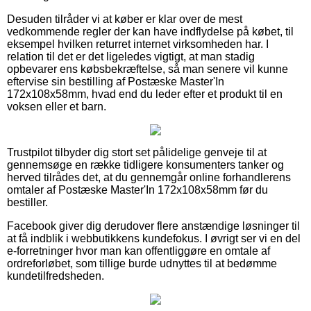
Desuden tilråder vi at køber er klar over de mest
vedkommende regler der kan have indflydelse på købet, til
eksempel hvilken returret internet virksomheden har. I
relation til det er det ligeledes vigtigt, at man stadig
opbevarer ens købsbekræftelse, så man senere vil kunne
eftervise sin bestilling af Postæske Master'In
172x108x58mm, hvad end du leder efter et produkt til en
voksen eller et barn.
Trustpilot tilbyder dig stort set pålidelige genveje til at
gennemsøge en række tidligere konsumenters tanker og
herved tilrådes det, at du gennemgår online forhandlerens
omtaler af Postæske Master'In 172x108x58mm før du
bestiller.
Facebook giver dig derudover flere anstændige løsninger til
at få indblik i webbutikkens kundefokus. I øvrigt ser vi en del
e-forretninger hvor man kan offentliggøre en omtale af
ordreforløbet, som tillige burde udnyttes til at bedømme
kundetilfredsheden.