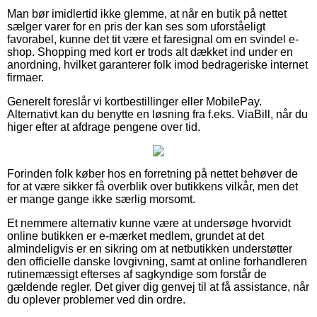
Man bør imidlertid ikke glemme, at når en butik på nettet
sælger varer for en pris der kan ses som uforståeligt
favorabel, kunne det tit være et faresignal om en svindel e-
shop. Shopping med kort er trods alt dækket ind under en
anordning, hvilket garanterer folk imod bedrageriske internet
firmaer.
Generelt foreslår vi kortbestillinger eller MobilePay.
Alternativt kan du benytte en løsning fra f.eks. ViaBill, når du
higer efter at afdrage pengene over tid.
Forinden folk køber hos en forretning på nettet behøver de
for at være sikker få overblik over butikkens vilkår, men det
er mange gange ikke særlig morsomt.
Et nemmere alternativ kunne være at undersøge hvorvidt
online butikken er e-mærket medlem, grundet at det
almindeligvis er en sikring om at netbutikken understøtter
den officielle danske lovgivning, samt at online forhandleren
rutinemæssigt efterses af sagkyndige som forstår de
gældende regler. Det giver dig genvej til at få assistance, når
du oplever problemer ved din ordre.