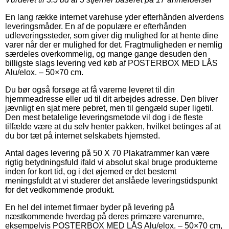
En lang række internet varehuse yder efterhånden alverdens
leveringsmåder. En af de populære er efterhånden
udleveringssteder, som giver dig mulighed for at hente dine
varer når der er mulighed for det. Fragtmuligheden er nemlig
særdeles overkommelig, og mange gange desuden den
billigste slags levering ved køb af POSTERBOX MED LÅS
Alu/elox. – 50×70 cm.
Du bør også forsøge at få varerne leveret til din
hjemmeadresse eller ud til dit arbejdes adresse. Den bliver
jævnligt en sjat mere pebret, men til gengæld super ligetil.
Den mest betalelige leveringsmetode vil dog i de fleste
tilfælde være at du selv henter pakken, hvilket betinges af at
du bor tæt på internet selskabets hjemsted.
Antal dages levering på 50 X 70 Plakatrammer kan være
rigtig betydningsfuld ifald vi absolut skal bruge produkterne
inden for kort tid, og i det øjemed er det bestemt
meningsfuldt at vi studerer det anslåede leveringstidspunkt
for det vedkommende produkt.
En hel del internet firmaer byder på levering på
næstkommende hverdag på deres primære varenumre,
eksempelvis POSTERBOX MED LÅS Alu/elox. – 50×70 cm,