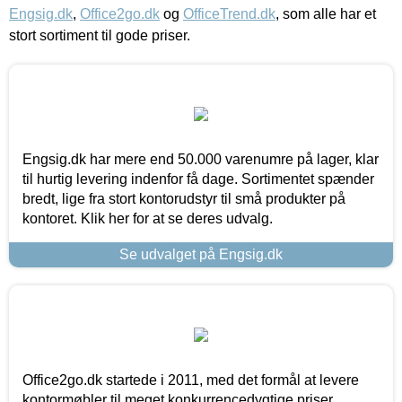
Engsig.dk
,
Office2go.dk
og
OfficeTrend.dk
, som alle har et
stort sortiment til gode priser.
Engsig.dk har mere end 50.000 varenumre på lager, klar
til hurtig levering indenfor få dage. Sortimentet spænder
bredt, lige fra stort kontorudstyr til små produkter på
kontoret. Klik her for at se deres udvalg.
Se udvalget på Engsig.dk
Office2go.dk startede i 2011, med det formål at levere
kontormøbler til meget konkurrencedygtige priser,