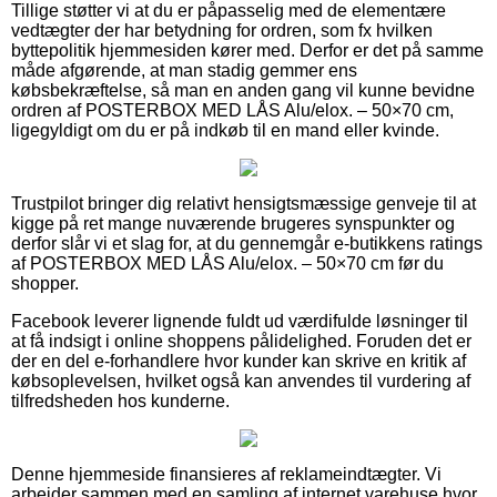
Tillige støtter vi at du er påpasselig med de elementære
vedtægter der har betydning for ordren, som fx hvilken
byttepolitik hjemmesiden kører med. Derfor er det på samme
måde afgørende, at man stadig gemmer ens
købsbekræftelse, så man en anden gang vil kunne bevidne
ordren af POSTERBOX MED LÅS Alu/elox. – 50×70 cm,
ligegyldigt om du er på indkøb til en mand eller kvinde.
Trustpilot bringer dig relativt hensigtsmæssige genveje til at
kigge på ret mange nuværende brugeres synspunkter og
derfor slår vi et slag for, at du gennemgår e-butikkens ratings
af POSTERBOX MED LÅS Alu/elox. – 50×70 cm før du
shopper.
Facebook leverer lignende fuldt ud værdifulde løsninger til
at få indsigt i online shoppens pålidelighed. Foruden det er
der en del e-forhandlere hvor kunder kan skrive en kritik af
købsoplevelsen, hvilket også kan anvendes til vurdering af
tilfredsheden hos kunderne.
Denne hjemmeside finansieres af reklameindtægter. Vi
arbejder sammen med en samling af internet varehuse hvor