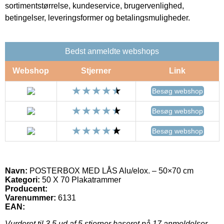
sortimentstørrelse, kundeservice, brugervenlighed,
betingelser, leveringsformer og betalingsmuligheder.
Bedst anmeldte webshops
Webshop
Stjerner
Link
Besøg webshop
Besøg webshop
Besøg webshop
Navn:
POSTERBOX MED LÅS Alu/elox. – 50×70 cm
Kategori:
50 X 70 Plakatrammer
Producent:
Varenummer:
6131
EAN:
Vurderet til
3.5
ud af 5 stjerner baseret på
17
anmeldelser