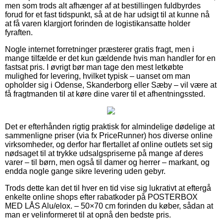
men som trods alt afhænger af at bestillingen fuldbyrdes
forud for et fast tidspunkt, så at de har udsigt til at kunne nå
at få varen klargjort forinden de logistikansatte holder
fyraften.
Nogle internet forretninger præsterer gratis fragt, men i
mange tilfælde er det kun gældende hvis man handler for en
fastsat pris. I øvrigt bør man tage den mest letkøbte
mulighed for levering, hvilket typisk – uanset om man
opholder sig i Odense, Skanderborg eller Sæby – vil være at
få fragtmanden til at køre dine varer til et afhentningssted.
Det er efterhånden rigtig praktisk for almindelige dødelige at
sammenligne priser (via fx PriceRunner) hos diverse online
virksomheder, og derfor har flertallet af online outlets set sig
nødsaget til at trykke udsalgspriserne på mange af deres
varer – til børn, men også til damer og herrer – markant, og
endda nogle gange sikre levering uden gebyr.
Trods dette kan det til hver en tid vise sig lukrativt at eftergå
enkelte online shops efter rabatkoder på POSTERBOX
MED LÅS Alu/elox. – 50×70 cm forinden du køber, sådan at
man er velinformeret til at opnå den bedste pris.