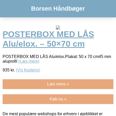
Borsen Håndbøger
POSTERBOX MED LÅS
Alu/elox. – 50×70 cm
POSTERBOX MED LÅS Alu/elox.Plakat: 50 x 70 cm45 mm
aluprofil
(Læs mere)
935
kr.
(Vis fragtpris)
Læs mere »
Køb nu »
De mest populære webshops for erhverv i øjeblikket er