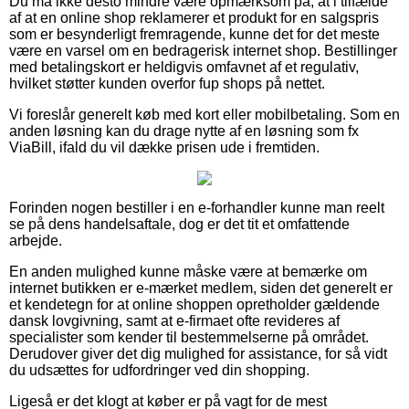
Du må ikke desto mindre være opmærksom på, at i tilfælde
af at en online shop reklamerer et produkt for en salgspris
som er besynderligt fremragende, kunne det for det meste
være en varsel om en bedragerisk internet shop. Bestillinger
med betalingskort er heldigvis omfavnet af et regulativ,
hvilket støtter kunden overfor fup shops på nettet.
Vi foreslår generelt køb med kort eller mobilbetaling. Som en
anden løsning kan du drage nytte af en løsning som fx
ViaBill, ifald du vil dække prisen ude i fremtiden.
Forinden nogen bestiller i en e-forhandler kunne man reelt
se på dens handelsaftale, dog er det tit et omfattende
arbejde.
En anden mulighed kunne måske være at bemærke om
internet butikken er e-mærket medlem, siden det generelt er
et kendetegn for at online shoppen opretholder gældende
dansk lovgivning, samt at e-firmaet ofte revideres af
specialister som kender til bestemmelserne på området.
Derudover giver det dig mulighed for assistance, for så vidt
du udsættes for udfordringer ved din shopping.
Ligeså er det klogt at køber er på vagt for de mest