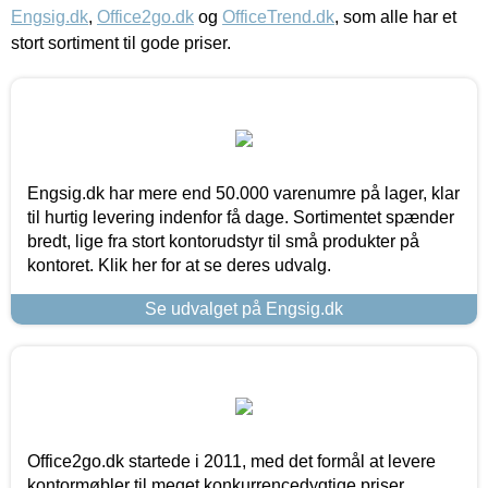
Engsig.dk
,
Office2go.dk
og
OfficeTrend.dk
, som alle har et
stort sortiment til gode priser.
Engsig.dk har mere end 50.000 varenumre på lager, klar
til hurtig levering indenfor få dage. Sortimentet spænder
bredt, lige fra stort kontorudstyr til små produkter på
kontoret. Klik her for at se deres udvalg.
Se udvalget på Engsig.dk
Office2go.dk startede i 2011, med det formål at levere
kontormøbler til meget konkurrencedygtige priser,