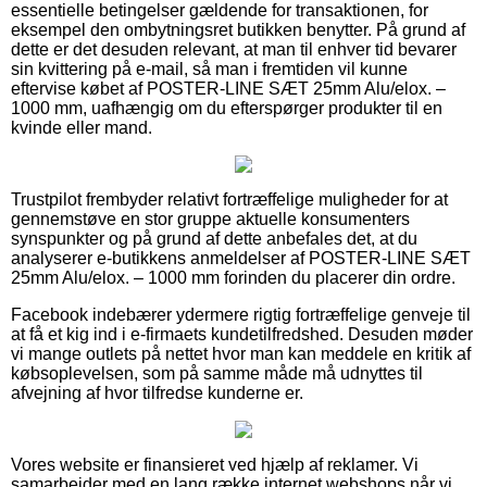
essentielle betingelser gældende for transaktionen, for
eksempel den ombytningsret butikken benytter. På grund af
dette er det desuden relevant, at man til enhver tid bevarer
sin kvittering på e-mail, så man i fremtiden vil kunne
eftervise købet af POSTER-LINE SÆT 25mm Alu/elox. –
1000 mm, uafhængig om du efterspørger produkter til en
kvinde eller mand.
Trustpilot frembyder relativt fortræffelige muligheder for at
gennemstøve en stor gruppe aktuelle konsumenters
synspunkter og på grund af dette anbefales det, at du
analyserer e-butikkens anmeldelser af POSTER-LINE SÆT
25mm Alu/elox. – 1000 mm forinden du placerer din ordre.
Facebook indebærer ydermere rigtig fortræffelige genveje til
at få et kig ind i e-firmaets kundetilfredshed. Desuden møder
vi mange outlets på nettet hvor man kan meddele en kritik af
købsoplevelsen, som på samme måde må udnyttes til
afvejning af hvor tilfredse kunderne er.
Vores website er finansieret ved hjælp af reklamer. Vi
samarbejder med en lang række internet webshops når vi