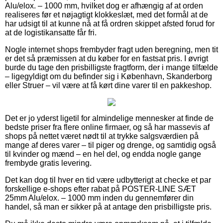
Alu/elox. – 1000 mm, hvilket dog er afhængig af at orden
realiseres før et nøjagtigt klokkeslæt, med det formål at de
har udsigt til at kunne nå at få ordren skippet afsted forud for
at de logistikansatte får fri.
Nogle internet shops frembyder fragt uden beregning, men tit
er det så præmissen at du køber for en fastsat pris. I øvrigt
burde du tage den prisbilligste fragtform, der i mange tilfælde
– ligegyldigt om du befinder sig i København, Skanderborg
eller Struer – vil være at få kørt dine varer til en pakkeshop.
Det er jo yderst ligetil for almindelige mennesker at finde de
bedste priser fra flere online firmaer, og så har massevis af
shops på nettet været nødt til at trykke salgsværdien på
mange af deres varer – til piger og drenge, og samtidig også
til kvinder og mænd – en hel del, og endda nogle gange
frembyde gratis levering.
Det kan dog til hver en tid være udbytterigt at checke et par
forskellige e-shops efter rabat på POSTER-LINE SÆT
25mm Alu/elox. – 1000 mm inden du gennemfører din
handel, så man er sikker på at antage den prisbilligste pris.