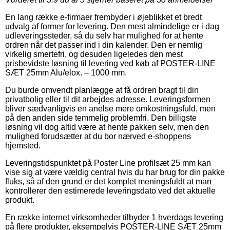
En lang række e-firmaer frembyder i øjeblikket et bredt
udvalg af former for levering. Den mest almindelige er i dag
udleveringssteder, så du selv har mulighed for at hente
ordren når det passer ind i din kalender. Den er nemlig
virkelig smertefri, og desuden ligeledes den mest
prisbevidste løsning til levering ved køb af POSTER-LINE
SÆT 25mm Alu/elox. – 1000 mm.
Du burde omvendt planlægge at få ordren bragt til din
privatbolig eller til dit arbejdes adresse. Leveringsformen
bliver sædvanligvis en anelse mere omkostningsfuld, men
på den anden side temmelig problemfri. Den billigste
løsning vil dog altid være at hente pakken selv, men den
mulighed forudsætter at du bor nærved e-shoppens
hjemsted.
Leveringstidspunktet på Poster Line profilsæt 25 mm kan
vise sig at være vældig central hvis du har brug for din pakke
fluks, så af den grund er det komplet meningsfuldt at man
kontrollerer den estimerede leveringsdato ved det aktuelle
produkt.
En række internet virksomheder tilbyder 1 hverdags levering
på flere produkter, eksempelvis POSTER-LINE SÆT 25mm