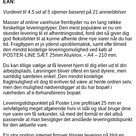
EAN:
Vurderet til
4.5
ud af 5 stjerner baseret på
21
anmeldelser
Masser af online varehuse frembyder nu en lang række
forskellige leveringstyper. Den mest populære er nu om
stunder levering til et afhentningssted, fordi det så giver dig
god fleksibilitet til at kunne afhente dine nye varer når du har
tid. Fragttypen er jo yderst uproblematisk, samt ofte tilmed
den mindst kostelige leveringsmulighed ved køb af
POSTER-LINE SÆT 25mm Alu/elox. – A4 – 210 mm.
Du kan tillige vælge at få leveret hjem til dig eller ud til din
arbejdsplads. Løsningen bliver oftest en tand dyrere, men
samtidig særdeles enkel. Den mindst kostelige
fragtmulighed vil dog til enhver tid være at hente ordren selv,
men den mulighed nødvendiggør at du har bopæl i
nærheden af e-forhandlerens bopæl.
Leveringstidspunktet på Poster Line profilsæt 25 mm er
selvfølgelig meget afgørende hvis vi står og skal bruge dine
nye varer om få sekunder, så med det formål er det altså
passende at man besigtiger det anslåede leveringstidspunkt
for den aktuelle vare.
En stor portion internet firmaer tilsiger levering på blot en