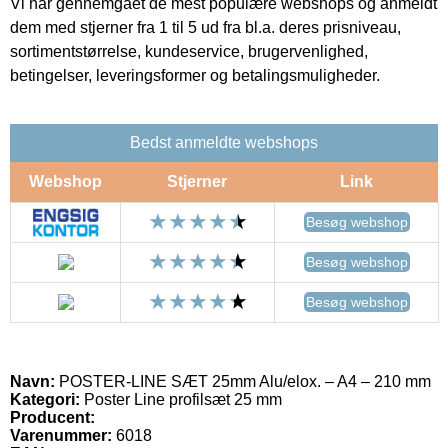
Vi har gennemgået de mest populære webshops og anmeldt
dem med stjerner fra 1 til 5 ud fra bl.a. deres prisniveau,
sortimentstørrelse, kundeservice, brugervenlighed,
betingelser, leveringsformer og betalingsmuligheder.
Bedst anmeldte webshops
Webshop
Stjerner
Link
Besøg webshop
Besøg webshop
Besøg webshop
Navn:
POSTER-LINE SÆT 25mm Alu/elox. – A4 – 210 mm
Kategori:
Poster Line profilsæt 25 mm
Producent:
Varenummer:
6018