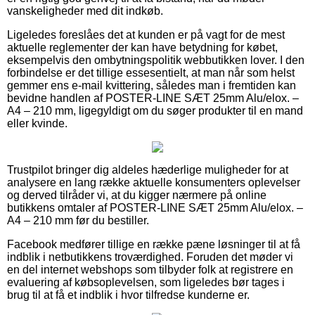
vanskeligheder med dit indkøb.
Ligeledes foreslåes det at kunden er på vagt for de mest
aktuelle reglementer der kan have betydning for købet,
eksempelvis den ombytningspolitik webbutikken lover. I den
forbindelse er det tillige essesentielt, at man når som helst
gemmer ens e-mail kvittering, således man i fremtiden kan
bevidne handlen af POSTER-LINE SÆT 25mm Alu/elox. –
A4 – 210 mm, ligegyldigt om du søger produkter til en mand
eller kvinde.
Trustpilot bringer dig aldeles hæderlige muligheder for at
analysere en lang række aktuelle konsumenters oplevelser
og derved tilråder vi, at du kigger nærmere på online
butikkens omtaler af POSTER-LINE SÆT 25mm Alu/elox. –
A4 – 210 mm før du bestiller.
Facebook medfører tillige en række pæne løsninger til at få
indblik i netbutikkens troværdighed. Foruden det møder vi
en del internet webshops som tilbyder folk at registrere en
evaluering af købsoplevelsen, som ligeledes bør tages i
brug til at få et indblik i hvor tilfredse kunderne er.