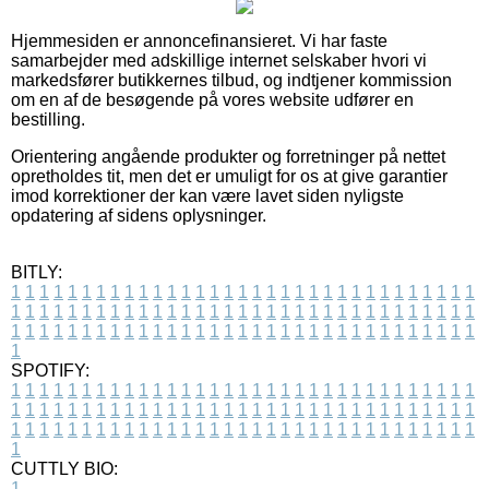
Hjemmesiden er annoncefinansieret. Vi har faste
samarbejder med adskillige internet selskaber hvori vi
markedsfører butikkernes tilbud, og indtjener kommission
om en af de besøgende på vores website udfører en
bestilling.
Orientering angående produkter og forretninger på nettet
opretholdes tit, men det er umuligt for os at give garantier
imod korrektioner der kan være lavet siden nyligste
opdatering af sidens oplysninger.
BITLY:
1
1
1
1
1
1
1
1
1
1
1
1
1
1
1
1
1
1
1
1
1
1
1
1
1
1
1
1
1
1
1
1
1
1
1
1
1
1
1
1
1
1
1
1
1
1
1
1
1
1
1
1
1
1
1
1
1
1
1
1
1
1
1
1
1
1
1
1
1
1
1
1
1
1
1
1
1
1
1
1
1
1
1
1
1
1
1
1
1
1
1
1
1
1
1
1
1
1
1
1
SPOTIFY:
1
1
1
1
1
1
1
1
1
1
1
1
1
1
1
1
1
1
1
1
1
1
1
1
1
1
1
1
1
1
1
1
1
1
1
1
1
1
1
1
1
1
1
1
1
1
1
1
1
1
1
1
1
1
1
1
1
1
1
1
1
1
1
1
1
1
1
1
1
1
1
1
1
1
1
1
1
1
1
1
1
1
1
1
1
1
1
1
1
1
1
1
1
1
1
1
1
1
1
1
CUTTLY BIO:
1