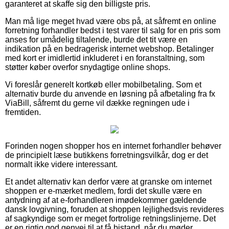
garanteret at skaffe sig den billigste pris.
Man må lige meget hvad være obs på, at såfremt en online
forretning forhandler bedst i test varer til salg for en pris som
anses for umådelig tiltalende, burde det tit være en
indikation på en bedragerisk internet webshop. Betalinger
med kort er imidlertid inkluderet i en foranstaltning, som
støtter køber overfor snydagtige online shops.
Vi foreslår generelt kortkøb eller mobilbetaling. Som et
alternativ burde du anvende en løsning på afbetaling fra fx
ViaBill, såfremt du gerne vil dække regningen ude i
fremtiden.
Forinden nogen shopper hos en internet forhandler behøver
de principielt læse butikkens forretningsvilkår, dog er det
normalt ikke videre interessant.
Et andet alternativ kan derfor være at granske om internet
shoppen er e-mærket medlem, fordi det skulle være en
antydning af at e-forhandleren imødekommer gældende
dansk lovgivning, foruden at shoppen lejlighedsvis revideres
af sagkyndige som er meget fortrolige retningslinjerne. Det
er en rigtig god genvej til at få bistand, når du møder