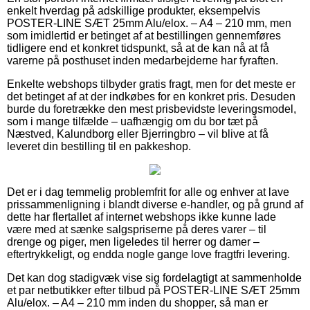
enkelt hverdag på adskillige produkter, eksempelvis
POSTER-LINE SÆT 25mm Alu/elox. – A4 – 210 mm, men
som imidlertid er betinget af at bestillingen gennemføres
tidligere end et konkret tidspunkt, så at de kan nå at få
varerne på posthuset inden medarbejderne har fyraften.
Enkelte webshops tilbyder gratis fragt, men for det meste er
det betinget af at der indkøbes for en konkret pris. Desuden
burde du foretrække den mest prisbevidste leveringsmodel,
som i mange tilfælde – uafhængig om du bor tæt på
Næstved, Kalundborg eller Bjerringbro – vil blive at få
leveret din bestilling til en pakkeshop.
Det er i dag temmelig problemfrit for alle og enhver at lave
prissammenligning i blandt diverse e-handler, og på grund af
dette har flertallet af internet webshops ikke kunne lade
være med at sænke salgspriserne på deres varer – til
drenge og piger, men ligeledes til herrer og damer –
eftertrykkeligt, og endda nogle gange love fragtfri levering.
Det kan dog stadigvæk vise sig fordelagtigt at sammenholde
et par netbutikker efter tilbud på POSTER-LINE SÆT 25mm
Alu/elox. – A4 – 210 mm inden du shopper, så man er