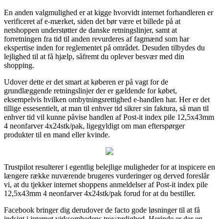
En anden valgmulighed er at kigge hvorvidt internet forhandleren er
verificeret af e-mærket, siden det bør være et billede på at
netshoppen understøtter de danske retningslinjer, samt at
forretningen fra tid til anden revurderes af fagmænd som har
ekspertise inden for reglementet på området. Desuden tilbydes du
lejlighed til at få hjælp, såfremt du oplever besvær med din
shopping.
Udover dette er det smart at køberen er på vagt for de
grundlæggende retningslinjer der er gældende for købet,
eksempelvis hvilken ombytningsrettighed e-handlen har. Her er det
tillige essesentielt, at man til enhver tid sikrer sin faktura, så man til
enhver tid vil kunne påvise handlen af Post-it index pile 12,5x43mm
4 neonfarver 4x24stk/pak, ligegyldigt om man efterspørger
produkter til en mand eller kvinde.
Trustpilot resulterer i egentlig belejlige muligheder for at inspicere en
længere række nuværende brugeres vurderinger og derved foreslår
vi, at du tjekker internet shoppens anmeldelser af Post-it index pile
12,5x43mm 4 neonfarver 4x24stk/pak forud for at du bestiller.
Facebook bringer dig derudover de facto gode løsninger til at få
indsigt i internet virksomhedens troværdighed. Herinde er der en