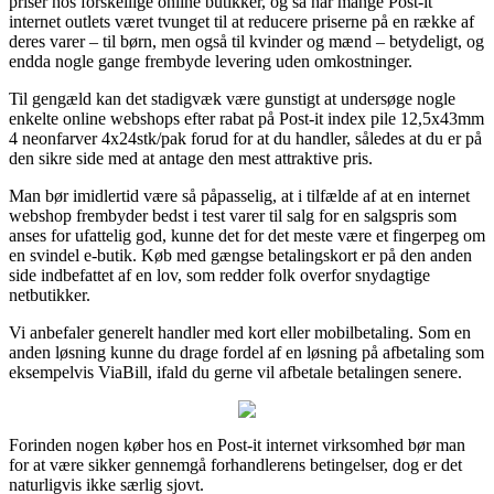
priser hos forskellige online butikker, og så har mange Post-it
internet outlets været tvunget til at reducere priserne på en række af
deres varer – til børn, men også til kvinder og mænd – betydeligt, og
endda nogle gange frembyde levering uden omkostninger.
Til gengæld kan det stadigvæk være gunstigt at undersøge nogle
enkelte online webshops efter rabat på Post-it index pile 12,5x43mm
4 neonfarver 4x24stk/pak forud for at du handler, således at du er på
den sikre side med at antage den mest attraktive pris.
Man bør imidlertid være så påpasselig, at i tilfælde af at en internet
webshop frembyder bedst i test varer til salg for en salgspris som
anses for ufattelig god, kunne det for det meste være et fingerpeg om
en svindel e-butik. Køb med gængse betalingskort er på den anden
side indbefattet af en lov, som redder folk overfor snydagtige
netbutikker.
Vi anbefaler generelt handler med kort eller mobilbetaling. Som en
anden løsning kunne du drage fordel af en løsning på afbetaling som
eksempelvis ViaBill, ifald du gerne vil afbetale betalingen senere.
Forinden nogen køber hos en Post-it internet virksomhed bør man
for at være sikker gennemgå forhandlerens betingelser, dog er det
naturligvis ikke særlig sjovt.