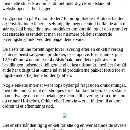
men dette stiller krav om at du befinder dig i kort afstand af
webshoppens arbejdslager.
Fragtperioden på Kontorartikler / Papir og blokke / Blokke, hæfter
og Post-It / Indexfaner er selvfølgelig meget central i tilfælde af at du
står og skal bruge dine nye produkter om kort tid, og af den grund er
det særdeles essentielt at man ser nærmere på det estimerede
leveringstidspunkt ved den pågældende vare.
De fleste online forretninger lover levering efter en enkelt hverdag
på deres bedst sælgende produkter, eksempelvis Post-it index pile
12,5x43mm 4 neonfarver 4x24stk/pak, men det er påkrævet at
bestillingen indsendes tidligere end et fast tidspunkt, med det formål
at de har udsigt til at kunne nå at få produkterne pakket forud for at
logistikmedarbejderne holder fyraften.
Nogle enkelte internet webshops byder på fragt uden omkostninger,
men ofte kun såfremt der shoppes for et konkret beløb. Ellers skulle
man udvælge den mest betalelige metode til levering, som ofte – om
du er nær Holstebro, Odder eller Lemvig – er at få dem til at køre
ordren til et afhentningssted.
Det er efterhånden rigtig enkelt for alle og enhver at finde de laveste