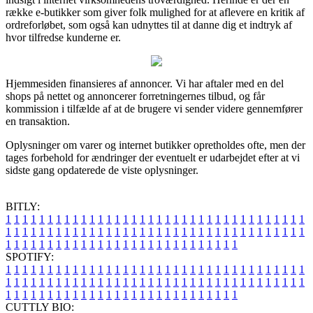
række e-butikker som giver folk mulighed for at aflevere en kritik af
ordreforløbet, som også kan udnyttes til at danne dig et indtryk af
hvor tilfredse kunderne er.
Hjemmesiden finansieres af annoncer. Vi har aftaler med en del
shops på nettet og annoncerer forretningernes tilbud, og får
kommission i tilfælde af at de brugere vi sender videre gennemfører
en transaktion.
Oplysninger om varer og internet butikker opretholdes ofte, men der
tages forbehold for ændringer der eventuelt er udarbejdet efter at vi
sidste gang opdaterede de viste oplysninger.
BITLY:
1
1
1
1
1
1
1
1
1
1
1
1
1
1
1
1
1
1
1
1
1
1
1
1
1
1
1
1
1
1
1
1
1
1
1
1
1
1
1
1
1
1
1
1
1
1
1
1
1
1
1
1
1
1
1
1
1
1
1
1
1
1
1
1
1
1
1
1
1
1
1
1
1
1
1
1
1
1
1
1
1
1
1
1
1
1
1
1
1
1
1
1
1
1
1
1
1
1
1
1
SPOTIFY:
1
1
1
1
1
1
1
1
1
1
1
1
1
1
1
1
1
1
1
1
1
1
1
1
1
1
1
1
1
1
1
1
1
1
1
1
1
1
1
1
1
1
1
1
1
1
1
1
1
1
1
1
1
1
1
1
1
1
1
1
1
1
1
1
1
1
1
1
1
1
1
1
1
1
1
1
1
1
1
1
1
1
1
1
1
1
1
1
1
1
1
1
1
1
1
1
1
1
1
1
CUTTLY BIO: