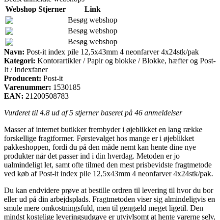
Webshop
Stjerner
Link
Besøg webshop
Besøg webshop
Besøg webshop
Navn:
Post-it index pile 12,5x43mm 4 neonfarver 4x24stk/pak
Kategori:
Kontorartikler / Papir og blokke / Blokke, hæfter og Post-
It / Indexfaner
Producent:
Post-it
Varenummer:
1530185
EAN:
21200508783
Vurderet til
4.8
ud af 5 stjerner baseret på
46
anmeldelser
Masser af internet butikker frembyder i øjeblikket en lang række
forskellige fragtformer. Førstevalget hos mange er i øjeblikket
pakkeshoppen, fordi du på den måde nemt kan hente dine nye
produkter når det passer ind i din hverdag. Metoden er jo
ualmindeligt let, samt ofte tilmed den mest prisbevidste fragtmetode
ved køb af Post-it index pile 12,5x43mm 4 neonfarver 4x24stk/pak.
Du kan endvidere prøve at bestille ordren til levering til hvor du bor
eller ud på din arbejdsplads. Fragtmetoden viser sig almindeligvis en
smule mere omkostningsfuld, men til gengæld meget ligetil. Den
mindst kostelige leveringsudgave er utvivlsomt at hente varerne selv,