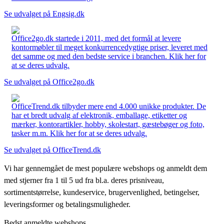
Se udvalget på Engsig.dk
Office2go.dk startede i 2011, med det formål at levere
kontormøbler til meget konkurrencedygtige priser, leveret med
det samme og med den bedste service i branchen. Klik her for
at se deres udvalg.
Se udvalget på Office2go.dk
OfficeTrend.dk tilbyder mere end 4.000 unikke produkter. De
har et bredt udvalg af elektronik, emballage, etiketter og
mærker, kontorartikler, hobby, skolestart, gæstebøger og foto,
tasker m.m. Klik her for at se deres udvalg.
Se udvalget på OfficeTrend.dk
Vi har gennemgået de mest populære webshops og anmeldt dem
med stjerner fra 1 til 5 ud fra bl.a. deres prisniveau,
sortimentstørrelse, kundeservice, brugervenlighed, betingelser,
leveringsformer og betalingsmuligheder.
Bedst anmeldte webshops