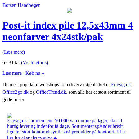
Borsen Håndbøger
Post-it index pile 12,5x43mm 4
neonfarver 4x24stk/pak
(Læs mere)
62.31
kr.
(Vis fragtpris)
Læs mere »
Køb nu »
De mest populære webshops for erhverv i øjeblikket er
Engsig.dk
,
Office2go.dk
og
OfficeTrend.dk
, som alle har et stort sortiment til
gode priser.
Engsig.dk har mere end 50.000 varenumre på lager, klar til
hurtig levering indenfor få dage. Sortimentet spænder bredt,
lige fra stort kontorudstyr til små produkter på kontoret. Klik
her for at se deres udvalg.